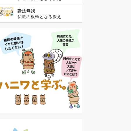
諸法無我
仏教の根幹となる教え