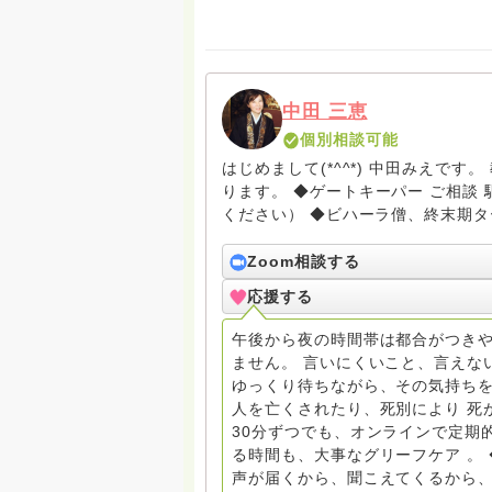
中田 三恵
個別相談可能
はじめまして(*^^*) 中田みえで
ります。 ◆ゲートキーパー ご相談 駆け込み寺 （訪問は要予約。まずはメールでお問い合わせ
ください） ◆ビハーラ僧、終末期ターミナルケア、看取り、グリーフケア、希死念慮、自死、
産前産後うつ、育児、DV、デートD
記、行政相談員、女性支援員、小学
Zoom相談する
◆一般社団法人『グリーフケアともし
応援する
2回開催（大阪駅前第3ビル） 14：00〜，18：00〜 お問い合わせ申込⬇️こちらから
griefcare.tomoshibi@icloud.com ＊この活動は皆さまのご支援により支えられております。
午後から夜の時間帯は都合がつきや
ご協力をよろしくお願いします。 ゆうちょ銀行 口座番号 普通408-6452769 一般社団法人グ
ません。 言いにくいこと、言えな
リーフケアともしび ◆『ビハーラサロン おしゃべりカフェひだまり』 ビハーラ和歌山代表
ゆっくり待ちながら、その気持ちを
居場所運営 問い合わせ申込⬇️こちらから griefca
人を亡くされたり、死別により 死
ピュイエ 所属 （Gender Equ
30分ずつでも、オンラインで定期
DV・女性支援 ◆認定NPO京都自死自殺相談センターSotto 元グリーフサポート委員長
る時間も、大事なグリーフケア 。
（2018〜2024） ◆保育士.幼稚園教諭.小学校教諭. レクリエーションインストラクター.中学
声が届くから、聞こえてくるから
校DV授業 10年間 保育 教育の現