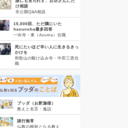
誰にも見られず、お坊さんにだ
け相談
非公開Q&A相談
15,000回、ただ隣にいた
hasunoha最多回答
一向寺・東（Azuma）住職
死にたいほど辛い人に生きるきっ
かけを
和歌山の駆け込み寺・中田三恵住
職
ブッダ（お釈迦様）
教えと名言・逸話
諸行無常
仏教の根幹となる教え