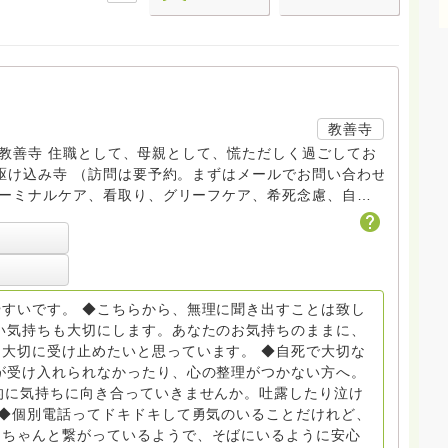
教善寺
す。 教善寺 住職として、母親として、慌ただしく過ごしてお
V、トラウマ、PTSD、傾聴トレーナー、手話、要約筆
校 中学校支援員としても、ケアサポートをしています。
び』理事長 【ともしび遺族会】運営 毎月 第１金・昼夜
すいです。 ◆こちらから、無理に聞き出すことは致し
い気持ちも大切にします。あなたのお気持ちのままに、
大切に受け止めたいと思っています。 ◆自死で大切な
re.tomoshibi@icloud.com ◆GEはしもとサ
が受け入れられなかったり、心の整理がつかない方へ。
ity 誰もが自分らしく生きることができる社会をめざして）
的に気持ちに向き合っていきませんか。吐露したり泣け
 ◆個別電話ってドキドキして勇気のいることだけれど、
、ちゃんと繋がっているようで、そばにいるように安心
場で 総主任として勤めた経験も生かしつつ、お話できること