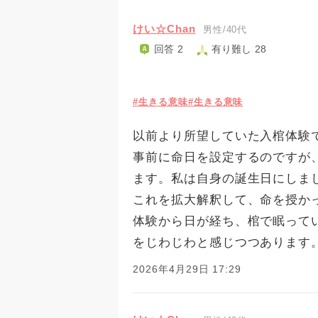
けい☆Chan
男性/40代
回答 2
有り難し 28
#生きる意味
#生きる意味
以前より所望していた入棺体験
事前に命日を設定するのですが
ます。私は自身の誕生日にしま
これを拡大解釈して、命を授か
体験から日が経ち、棺で眠って
をじわじわと感じつつあります
2026年4月29日 17:29