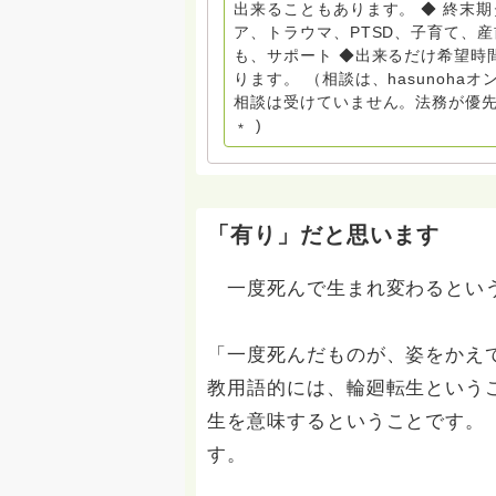
出来ることもあります。 ◆ 終末
があれば 幸いです。 いつも あなたとともに。南無阿弥陀仏 ここでは、宗旨を問いません。
ア、トラウマ、PTSD、子育て、
まずは、ひとりで抱え込まないで。 
も、サポート ◆出来るだけ希望時
miehimeyo@gmail.com ※時間を割いて、あなたに向き合っています。 ですので、過去の質
ります。 （相談は、hasunoh
問へのお返事がない方には、応えて
相談は受けていません。法務が優先
援も宜しくお願いします。 ※個別相談は、hasunohaオンライン相談より受け付けています。
﹡ )
お寺への いきなりの電話相談は受
さい。 法務を優先させてください。
「有り」だと思います
一度死んで生まれ変わるという
「一度死んだものが、姿をかえ
教用語的には、輪廻転生という
生を意味するということです。「
す。