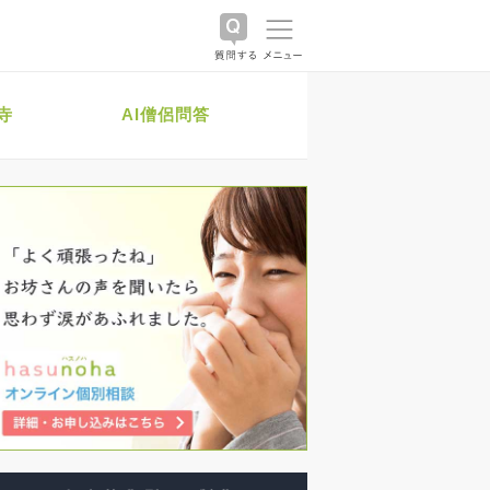
寺
AI僧侶問答