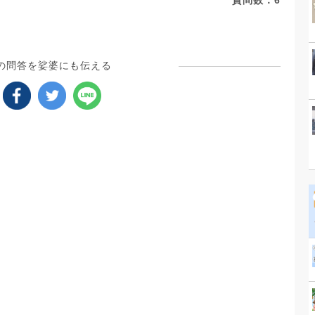
質問数：
6
の問答を娑婆にも伝える