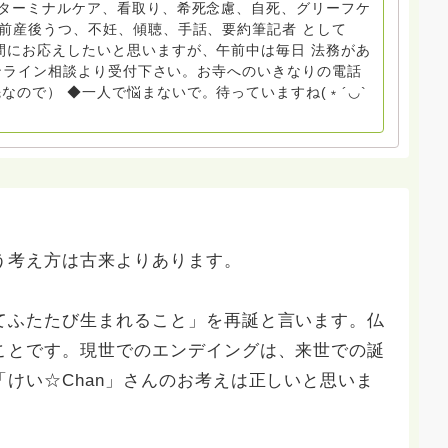
期ターミナルケア、看取り、希死念慮、自死、グリーフケ
産前産後うつ、不妊、傾聴、手話、要約筆記者 として
来寺お問い合わせは⬇️こちらから
間にお応えしたいと思いますが、午前中は毎日 法務があ
aオンライン相談より受付下さい。お寺へのいきなりの電話
いません。お礼回答がある方を優先しています。 懇志応
なので） ◆一人で悩まないで。待っていますね(﹡´◡`
け付けておりません。また夜中や早朝の電話もご遠慮くだ
考え方は古来よりあります。
てふたたび生まれること」を再誕と言います。仏
ことです。現世でのエンデイングは、来世での誕
けい☆Chan」さんのお考えは正しいと思いま