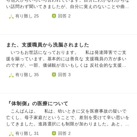
ら他人からいろいろ言われています。自分にわかるわからな
い話問わず聞いてきましたが、自分に覚えのないことや曲解
された内容などあり苦しんできました。 私としては、相手
有り難し 25
回答 2
が誤解する要素があった。 私をよく思っていない。など自
責他責問わずいろいろ考えてきました。 いままでも同じよ
うなことがあり、自分を責め他人と友好的に改めたり、でも
また同じようなことがあり他人を責め、自分の殻に閉じこも
また、支援職員から洗脳されました
るを繰り返してきました。 お陰ですっかり他人も自分も信
じられなくなりました。今現在は業務で報告や相談が必要な
いつもお世話になっております。 私は発達障害でご支
こと以外は誰とも話していません。 しかし、元来の性格、
援を賜っています。基本的には善良な 支援職員の方が多い
何かあれば思うことがあり感情を抱くことがありますから、
のですが、一部、価値観が古いもしくは 反社会的な支援職
感情を抑え黙って仕事をするのは大変です。 職場では発言
員がいます。 私はこれまで二度ほど、支援職員から洗脳
有り難し 35
回答 3
することで揚げ足を取られ、発言を曲解されたりなどあるの
を受けました。 一度は民間の訓練施設。ある座学の日
で誰とも話さない結論に至りました。 職場の上司には面談
に、スクリーンに 「健常者と接するときは、心に剣と鎧を
もあるので些細なことも含め話しています。上司が信用でき
持て。健常者は 障害者の敵だ。友達でも油断してはいけな
るかどうかはわかりませんが。 今は業務と利用者のことに
い」 と映し出されました。 また別の日は、その施設の職
専念していて、嫌な気分になる人間関係は辞めています。
『体制側』の医療について
員が、お寺の博物館が障害者 割引に対応していないことに
こうした経験は長く人間不信、人間恐怖は変わりそうにあり
腹を立て、「受付の態度が悪い」と いちゃもんを付け、レ
こんばんは。 私は、幼いときに父を医療事故の疑いで
ませんが、また話したくてご相談させてもらいました。よろ
セプションの机を叩きながら怒鳴り散らし たそうです。利
亡くし、母子家庭だということで、差別を受けて辛い思いを
しくお願いいたします。
用者ではなく職員が、です。 その施設と縁が切れ、次は
してきました。進路選択にも制限が加わりました。あと、就
訪問看護。ある看護師が、何かに つけては「差別がありま
職して2〜3年目で、上司の家族がガンで亡くなり、その悪影
有り難し 31
回答 2
すからね」と言ってくるのです。 挙句の果てには、私が
響を私はもろに受けました。そのストレスから、精神科医の