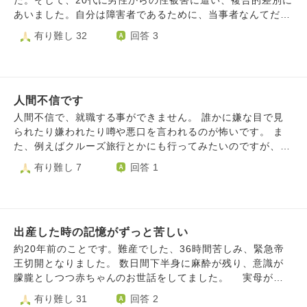
た。そして、20代に男性からの性被害に遭い、複合的差別に
頭から離れません。自分の感じ方を信じたい気持ちと、自分
好きな人にも彼氏にも曖昧な態度をとり、いつまでも決めら
たりわかってしまうので、少し喧嘩になり「じゃあもういい
あいました。自分は障害者であるために、当事者なんてだれ
を疑ってしまう気持ちの間でずっと揺れています 現在は、
れなかった自分が悪いと思いました。しかし長年付き合った
よ」「この関係終わりにしますか」と言われた事が数回あり
一人いないし、だれも共感してくれないし、絶対愛されない
有り難し 32
回答 3
心療内科からも離れています 私は、自分を曲げたくありま
恋人は私が振った後も再度付き合って結婚したいと言ってく
ます。 彼のプラス面は、他人への気遣いがよく出来ている
人間なんだと思ってきました。だから、人とかかわるのが本
せん。ですが同時に、人を信じたい気持ちも失いたくありま
れています。現在正式に付き合ってないですが、元恋人と頻
ところです。普通だったら一声もかけずにスルーしてしまう
当に怖かったし、もう自ら人に接していけない、もう人がほ
せん こうした感受性の強さや、人への期待と失望の激しさ
繁に会っています。元恋人といると安心するし優しい彼が好
ところを優しく「すみません」と声をかけたり、困っている
んとに嫌いでした。だから、人を信用できないのです。 ま
に、どう向き合っていけばよいのでしょうか また、専門家
きです。ただ好きだった人に未練があるし、元恋人には現在
方がいたら自然と手助けができる人です。当たり前かもしれ
た、若い時の境遇が厳しく、経済的貧困や大学留年、やりた
の言葉で自分を疑い続けてしまう時、自分の感覚をどう信じ
ないトキメキが忘れられません。好きだった人には振られて
ませんが「ごめん」や「ありがとう」をしっかりと言える人
人間不信です
いことを制限される、学校や職場でいじめられる、見た目を
直せばよいのでしょうか
いるから未練を整理し、元恋人と一緒にいたいなら元恋人だ
ではあります。(意地を張って言えない大人も多いと思うの
からかわれた、男性から被害にあう、成人式や卒業式に晴れ
人間不信で、就職する事ができません。 誰かに嫌な目で見
けに集中するのがいいですよね？そう思っているけど、つい
で)。自炊が好きで、凝った料理を作って写真を送ってくれ
着を逃した、環境的に全く恵まれない自分が惨めです。私は
られたり嫌われたり噂や悪口を言われるのが怖いです。 ま
好きだった人を思い出してしまいます。また2年ほど同時進
たりしています。 そんな彼に対して私は「完全に信じるこ
絶対に幸せになれない人間です。どうして自分だけが恵まれ
た、例えばクルーズ旅行とかにも行ってみたいのですが、貧
行したことや決断を後回しにした自分が嫌になります。最近
と」が出来ずにいます。 目の前でスマホを触っている時、
ないの？ってくよくよ悩んでしまいます。逆に自分が全部恵
乏人が来てると周りに思われそうで行く勇気がありません。
有り難し 7
回答 1
占いに行きましたが、「あなたは2年後に結婚するのがい
トイレや風呂場、喫煙所にスマホを持って行って触っている
まれて、満たされたら幸せなのに…本当に全部恵まれたら幸
まあ今は行くお金ないですけど…。 実際には仲良くなれた
い」と言われたのも気にしています。占いに振り回されたり
時なんかは「あぁ、きっと女の子とメッセージのやり取りを
せだったのにと思います。 それで、自分の過去の損失を埋
り好かれたり一度も嫌なことをされなかったりすることもあ
自分の幸せを求めすぎている自分に疲れます。自分を変えた
しているんだろうな」「好きな配信者に投げ銭してるんだろ
めるために、ミセスコンテストに出場しました。しかし、地
るんですけど、ちょっとしたことが気になってしまいます。
いです。前回のお坊さんのアドバイスを取り入れ生活してい
うな」と勝手に思い込んでしまいます。 ※というのも、私と
方大会でグランプリは取れても、日本大会で賞を逃してしま
一人挨拶しに来なかったなとか。 そんな事で酷く傷ついて
ますが、追加の心持ちや行動があれば教えて頂きたいです。
の関わりがある中で他の女性に対して高い金額を投げたり、
いました。そんな自分が情けなくて悔しいです。 自分はや
出産した時の記憶がずっと苦しい
しまいます。 私は一生就職できないのでしょうか？
どうぞ宜しくお願い致します。
配信に張り付いたり、電話やDMをしていたことを知ってい
っぱり選ばれない人間なのか…と絶望してしまいます。 だ
約20年前のことです。難産でした、36時間苦しみ、緊急帝
る。関わっていないと言いつつ結局やりとりがあったりした
から、晴れ着を用意してくれなかった親も、過去に私を仲間
王切開となりました。 数日間下半身に麻酔が残り、意識が
事がある＋とある案件で大金を預けた時にその半分を使われ
はずれにしたり裏切った人も、見た目をからかった人も、ず
朦朧としつつ赤ちゃんのお世話をしてました。 実母が見
てしまった過去があるからです。 そんな不安からネトスト
っと許せません。
舞いに来て「約束通りあんたの面倒みれないわ。私もパート
有り難し 31
回答 2
気味になって不安になってる自分もおり、辞めなくてはと思
あるし、わかるやろ？」と言われショックでした 出産前に