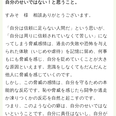
いします。 ※個別相談は、hasunohaオンライン相談よ
自分のせいではない！と思うこと。
り受け付けています。お寺への いきなりの電話相談は
受け付けておりません。また夜中や早朝の電話もご遠慮
すみそ 様 相談ありがとうございます。
ください。 法務を優先させてください。
「自分は信頼に足らない人間だ」という思いが、
「自分は周りに信頼されていなくて苦しい」にな
ってしまう脅威感情は、過去の失敗や恐怖を与え
られた体験（いじめや虐待）を記憶に留め、何事
もにも脅威を感じ、自分を貶めていくことが大き
な原因といえます。意識をしなくてもだんだんと
他人に脅威を感じていくのです。
しかし、この脅威の感情は、自分を守るための本
能的な反応です。恥や脅威を感じたら闘争か逃走
か凍りつくかの反応を自然と起こすのです。
つまり、このような心の癖は、自分のせいではな
いということです。自分に責任はないし、自分が