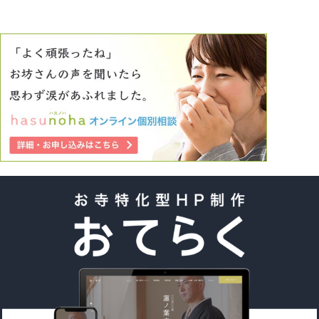
り、誰も娘の誕生を祝ってくれないのです。 お食い初め
や、初詣など実母から行うように指示はくるのですが、私が
その日だけでも手伝って欲しい、祝ってほしいと頼んでもし
らんぷり。義母にも娘は元気ですから、と安心させたくて初
詣もお誘いしたのですが「我が家はそんなことしない！」と
バッサリと断られました。 そんな事で産後うつを発症し、
今も鬱で通院しています。 とても辛い思いでですが、娘が
立派に育ってくれればいいと考えていました。 しかし今
朝、娘から酷い言葉を浴びせられ、その顔が実母にそっくり
で、口調が義母そのもので、とても悲しいです。 私はどう
してここまで家族に恵まれないんでしょうか