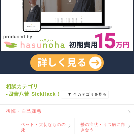
相談カテゴリ
-四苦八苦 SickHack！
▼ 全カテゴリを見る
後悔・自己嫌悪
ペット・大切なものの
鬱の症状・うつ病に向
死
き合う