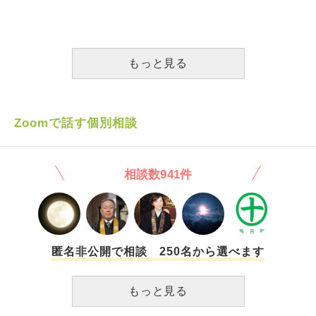
い、自分が嫌になっています。 「好きだよ」「大丈夫だ
里帰りしない代わりに、実母が私の家に通って産後の手伝い
よ」という言葉を、信じてあげられたらいいのですが…。
をする事になっていたのですが、私が一番弱っている時に一
これは私が悪いでしょうか？それとも切るべきご縁なのでし
方的に破ってきました。実父も妹も私が産後1人なのを知っ
ょうか？ 今は、本当に耐えられなくなる限界まで付き合お
てはいても何もしてはくれませんでした。相談しても忙しい
もっと見る
うと思っています。 ご助言頂けると助かります。
からと 我慢するようにと 義母からは「産むのが遅すぎる！
産むのが遅いから赤ちゃんが羊水飲んで障害児になった！」
と怒鳴られました。 娘は幸い元気に産まれたのですが、退
院後も何度も電話をかけてきては同じように産むのが遅い！
Zoomで話す個別相談
と怒鳴られてはガチャ切りされる嫌がらせも受けました。
夫にどちらの件も、産後の身体が持たないのでなんとかして
ほしい、実母には手伝いに来れないなら代わりに食べ物を送
相談数941件
るとか、義母には電話が何度もくると睡眠がとれず赤ちゃん
も起きるのでやめてほしいと私から話しても伝わらなく、夫
から母たちに電話で話してほしい旨伝えると「俺はできな
い」と。 特に義母の電話を止めるとこができないと 電話線
を抜こうかと考えましたが、電話に出ないと義母が合鍵を持
って家に襲撃してくるので、電話線を抜くこともできません
匿名非公開で相談 250名から選べます
でした。 結局、夫から嫌なら自分の口から義母にはなせば
いいと、電話をかけさせられました 周りに居たはずの義父
もっと見る
は我関せず 義兄は「親を大事にしないとはどういうこと
だ！」と怒っていました。 出産してから、皆私が悪いと怒