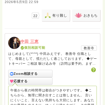
2026年5月9日 22:59
有り難し
おきもち
22
中田 三恵
個別相談可能
教善寺
はじめまして(*^^*) 中田みえです。 教善寺 住職とし
て、母親として、慌ただしく過ごしております。 ◆ゲー
トキーパー ご相談 駆け込み寺 （訪問は要予約。まずは
メールでお問い合わせください） ◆ビハーラ僧、終末期
ターミナルケア、看取り、グリーフケア、希死念慮、自
Zoom相談する
死、産前産後うつ、育児、DV、デートDV、トラウマ、
応援する
PTSD、傾聴トレーナー、手話、要約筆記、行政相談
員、女性支援員、小学校 中学校支援員としても、ケア
午後から夜の時間帯は都合がつきやすいです。 ◆こ
サポートをしています。 ◆一般社団法人『グリーフケア
ちらから、無理に聞き出すことは致しません。 言い
ともしび』理事長 【ともしび遺族会】運営 毎月 第１
にくいこと、言えない気持ちも大切にします。あなた
金・昼夜2回開催（大阪駅前第3ビル） 14：00〜，18：