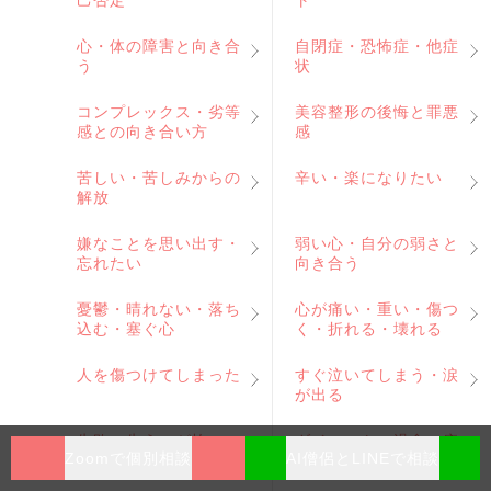
己否定
ト
心・体の障害と向き合
自閉症・恐怖症・他症
う
状
コンプレックス・劣等
美容整形の後悔と罪悪
感との向き合い方
感
苦しい・苦しみからの
辛い・楽になりたい
解放
嫌なことを思い出す・
弱い心・自分の弱さと
忘れたい
向き合う
憂鬱・晴れない・落ち
心が痛い・重い・傷つ
込む・塞ぐ心
く・折れる・壊れる
人を傷つけてしまった
すぐ泣いてしまう・涙
が出る
失敗・失うのが怖い
ダイエット・過食・痩
Zoomで個別相談
AI僧侶とLINEで相談
せたい