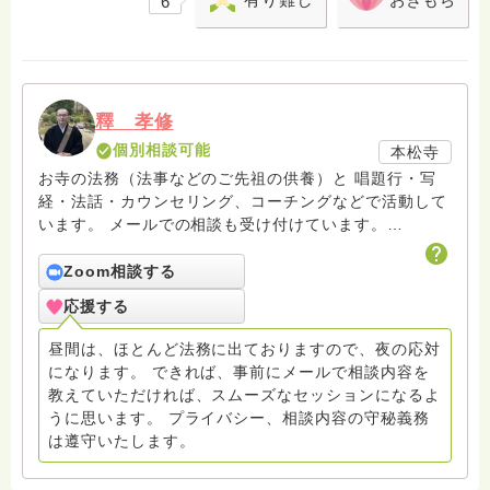
有り難し
おきもち
6
釋 孝修
個別相談可能
本松寺
お寺の法務（法事などのご先祖の供養）と 唱題行・写
経・法話・カウンセリング、コーチングなどで活動して
います。 メールでの相談も受け付けています。
hasunohaの回答後のフォローアップはメールで致して
おりますので、メールでお問い合わせください。また面
Zoom相談する
接でのカウンセリングセラピーをご希望の方もメールで
応援する
連絡をお願いします。
amrita.offcourse@docomo.ne.jp へどうぞ。
昼間は、ほとんど法務に出ておりますので、夜の応対
になります。 できれば、事前にメールで相談内容を
教えていただければ、スムーズなセッションになるよ
うに思います。 プライバシー、相談内容の守秘義務
は遵守いたします。