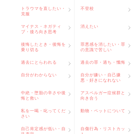
トラウマを直したい・
不登校
克服
マイナス・ネガティ
消えたい
ブ・後ろ向き思考
後悔したとき・後悔を
罪悪感を消したい・罪
乗り切る
の意識で苦しい
過去にとらわれる
過去の罪・過ち・懺悔
自分がわからない
自分が嫌い・自己嫌
悪・好きになれない
中絶・堕胎の辛さや後
アスペルガー症候群と
悔と救い
向き合う
私を一喝・叱ってくだ
動物・ペットについて
さい
自己肯定感が低い・自
自傷行為・リストカッ