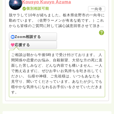
Kousyo Kuuyo Azuma
個別相談可能
一向寺
脱サラして10年が経ちました。栃木県佐野市の一向寺に
勤めています。（佐野ラーメンが有名な処です。）これ
からも皆様のご質問に対して誠心誠意回答させて頂きた
いと存じます。まだまだ修行中の身ですので至らぬ点あ
ろうかとは存じますが共に精進して参りましょうね。お
Zoom相談する
寺にもお気軽に遊びに来てください。
応援する
ご相談は朝から午後5時まで受け付けております。 人
間関係や恋愛のお悩み、自殺願望、大切な方の死に直
面した苦しみなど、どんな内容でも構いません。一人
で抱え込まずに、ぜひお辛いお気持ちを吐き出してく
ださい。 仏様や神様、ご先祖様は、いつもあなたを
見守り、聞いてくださっています。あなたが少しでも
穏やかな気持ちになれるお手伝いをさせていただきま
す。