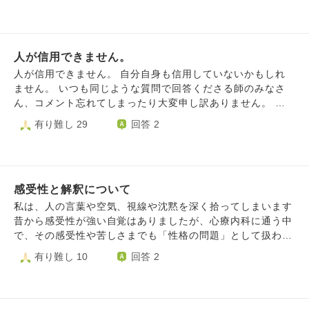
「エレベーターに乗ろうとしたら乳母車を押した人が来たの
受診を勧められましたが、そのときもウソをつかれました。
で 開けて待っていていました。ゆっくりで大丈夫ですよ、
このように、体制側の医師は信用できないという体験をし
と声を かけて乗せて差し上げ、楽しく世間話して別れまし
たため、私は、あるカルト宗教にはまってしまいました。お
た」 などと前向きな話をしても、「でも差別もあるか
人が信用できません。
金が続かなくて、辞めざるを得ませんでした。 しかし、そ
ら！」と言って きます。 その訪問看護とも縁が切れ、今
のカルト宗教は、ある医学について非常に嫌悪しており、上
人が信用できません。 自分自身も信用していないかもしれ
は新しい訪問看護にお世話に なっています。そちらの看護
記のような体験をしてしまった私としては、カルトを続けな
ません。 いつも同じような質問で回答くださる師のみなさ
師さんとは関係が良好なのですが、 次は保健師です。 私
かったけれど、気持ちの整理に時間がかかりました。 最
ん、コメント忘れてしまったり大変申し訳ありません。 私
が 「昭和から平成に比べたら、随分、理解が進んできたと
近、いわゆる『正統派』以外の『擬似医療行為』で、人を死
の仕事介護施設では年2回仕事の目標や自分の悩みを上司に
有り難し 29
回答 2
思います。 保健師さんもそう思いませんか」 と訊いたら
なせた場合『殺人罪』に問われるというのをネットなどで拝
話相談、目標を立てる機会があります。 以前、新しく入っ
「私の知らないところでは差別があるかもしれません！」
見しました。『擬似医療行為』で人を死なせた事について、
た方で私に挨拶をしてくれない方がいて、私はなぜ！？誰か
と言われました。 「扇動ですか？」 と尋ねたら 「リケブツ
何かしらの法的責任を問うのはやむを得ないにしても、『殺
私苦手、嫌いなスタッフから何か言われ私を避けてるのかな
さんがそう思うなら申し訳ない。もう話すのはやめ ましょ
人罪』は行き過ぎではないかと、思います。男子を死なせた
ど、とにかく嫌な気持ちで、上司にも挨拶してくれなくてと
う」 と言われました。 さすがにおかしいと思い、上席の
宇都宮の自称祈祷師は懲役14年6月でした。 誹謗中傷で女
感受性と解釈について
伝えていました。 面談で、挨拶のことを言っていた私が先
保健師さんに報告しました。 上席さん謝罪と、この保健師
子プロレスラーを自殺させた加害者は、科料9,000円で済ん
輩ズラして、なぜそんなに偉そうなのか、新人イジメみたい
私は、人の言葉や空気、視線や沈黙を深く拾ってしまいます
に対する指導を約束してくれました。 その影響でまた、
でますし（その後、侮辱罪は厳罰化された）、大津いじめ自
なことを言われてると上司から聞かされました。 私の悩み
昔から感受性が強い自覚はありましたが、心療内科に通う中
昔のように 「私は皆さんに不快な思いをさせているので
殺については、加害少年2人は『保護観察』処分で、少年院
のひとつに自分では言っていない中身を人に言いふらされた
で、その感受性や苦しさまでも「性格の問題」として扱われ
は」 「私は障害者だから、皆さん嫌がっているのでは」 と
にいきませんでした。法律は、人間が作るので、矛盾がある
り、話した相手も同じようなことを言っても私だけ酷いこと
てしまう感覚があり、とても苦しくなりました 以前のお医
有り難し 10
回答 2
不安になり始めています。 私はご協力が必要なので、ヘ
のは仕方ないと思いますが、あまりにも落差がありすぎるの
を言ってると裏切られたりしてすっかり他人が信じられない
者様から人格障害という言葉を受けたことがあります。 そ
ルプマークを着けています。それで 皆さんを不快にさせて
ではないかと思いました。 私は今は、カルト（奇跡的に
心境でいます。 面談後、面談をする上司にのみ、悩みやあ
の時、精神症状による恐怖も重なって、「もう自分は終わっ
いるのでは…という不安がまた蘇っています。 他の支援
辞めることができた）や、病気治しの霊能者とは、縁が切れ
ったことを相談し、ほかのスタッフとは業務上のやりとりだ
てしまうのかもしれない」と本気で感じた日がありました。
者さんは 「リケブツさんが思っているほど怖い社会じゃあ
ておりますが、『体制側の医療者』は、悪い結果にも、責任
けして私の心境は一切話していません。すごくストレスがた
診察室を出たあとも、その言葉が頭から離れず、自分が危険