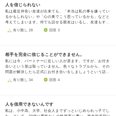
りませんよ」 と言ってくださいましたが。 また、生きづ
を負うべきではないかと思いました。 今は、『体制側の
まります。 いままでも同じことがあり、他人と話す、話さ
人を信じられない
な人間なのではないかと怖くなったことを覚えています ま
らくなりそうで不安です。
医療』や『精神医療』のお世話になっていますが、何かやり
ない、を繰り返してきました。 いまは話さない段階です。
た、以前のお医者様から性的なことを聞かれた経験があり、
私は最近仲良い友達が出来ても、「本当は私の事を嫌ってい
きれないものを感じます。 コロナワクチンについても、
私としては、私の思いを誰もわかってくれない、私のこと知
そのことを学校側に伝えたところ、転院を勧められ、その後
るかもしれない」や「心の奥でこう思っているかも」などと
接種後、調子悪くなったり、亡くなったりした人にも、速や
らないのに悪く言われるのが、よくわかりません。もちろ
転院しました。ですが、転院後も、自分の感じていた苦しさ
考えてしまいます。何でも話せる親友はいるし、友達もすぐ
かに補償すべきではないかと思いました。そういうことをせ
ん、対面で話しているので私にもそう取られる要素はあるの
や違和感を説明しようとすると、「考えすぎ」「攻撃的」
出来る方ですが、友達を気楽に遊びなどに誘えなくなりまし
有り難し 28
回答 3
ずに、『陰謀論や反ワクはけしからん』というのは違うと思
でしょうが、少なくても言葉ではそういう言い方はしていな
「白黒思考」「被害的」「自己像と実物が一致していない」
た。昔は気楽に遊びに誘ったり出来ていましたが、今は誘う
います。 問答というより、意見となってしまい申し訳ご
いし、いろいろ誤解されないよう説明したりしてはきまし
などの言葉で理解されることがありました。ですが、自分の
のが怖いです。遊びたい気持ちはありますが、「こう思われ
ざいませんが、『体制側の医療』がいまいち信用できない私
た。 今は、聞かれたことのみを答え、自分に考えや悩みが
中では、誰かを傷つけたいわけではなく、本当は理解し合い
たらどうしよう。傷つくのが嫌だ」と思います。最近、傷つ
へ、何か助言をして下さると幸いです。 P.S.日弁連では、
あっても一切言わなくしています。 どうしてよいかわから
たい、優しくありたいと思っています 実際、精神科関係以
くのが怖く、自分のことばかり考えてしまいます。気持ちが
『安全で質の高い医療を受ける権利の実現に関する提言』を
ずご相談致しました。 長々、くどくどとすみません。よろ
外の方々からは、「優しい」「大好き」と言われることも多
相手を完全に信じることができません。
自分に向いているからネガティブなことを考えきつくなる気
2008年に出したようです。
しくお願いいたします。
く、自分でも人を傷つけたいというより、むしろ理解したい
がします。人の目を昔からよく気にしてしまいます。本当の
私には今、パートナーに近しい人が居ます。ですが、お付き
気持ちの方が強いと思っています。だからこそ、「人格の問
自分を出すのが怖く猫をかぶっていることが多いです。最近
合いという形は取っていません。色々なトラブルから、その
題」といった言葉を思い出す度に、本当に苦しいです だけ
は少しずつ本当の自分を出そうと意識していますが疲れま
問題が解決したら正式にお付き合いをしましょうという話に
ど、相手が誰かの悪口を言っていたり、悪意で誰かを傷つけ
す。友達と気楽に接するにはどうしたらいいでしょうか。
は、一応なっています。 彼のマイナス面を先に申します
有り難し 34
回答 4
ている場面を見るたびに、私は勝手に相手の善意を期待して
また、最近自己中になってきています。例えば恋愛面では私
と、お金にだらしがなく、ギャンブル依存症。まぁまぁの喫
いたのだと気づき、勝手に傷つき、関係を断ち切ってしまい
は長年付き合った恋人がいましたが好きな人ができ2年程同
煙者。嘘をつく事がよくあります。 給料が入ると高額な物
ます 同年代で心から信頼できた人は、生まれてこの方、一
時進行みたいなことをしてしまいました。長年付き合った恋
を購入したり、趣味と言っている配信視聴で配信者に高い金
人もできたことがありません また、人に執着されたり、依
人と別れるのが怖く、好きな人からの告白は「彼氏がいる」
額(5万円以上)を平気で投げる。喫煙の部分は、悪とは思っ
存されたり、過度な期待を向けられることにも強い恐怖があ
と断っていました。半年ほど前に、私が覚悟を決めて長年付
人を信用できないんです
ていません(吸う時もきちんと喫煙所だったり私のいない所
ります。 ただその一方で、「精神科医の言うことなら正し
き合った恋人を振り好きだった人に告白しましたが、彼女が
を選んでいるので)が、まぁ不健康だなぁくらいです。嘘を
私は、小中高、大学、社会人までずっといじめられっ子でし
くて、やはり自分がおかしいのかもしれない」という思考も
出来たとのことで振られました。自業自得だと思いました。
つくのは、私への隠し事が度々あり、またそれを私が見つけ