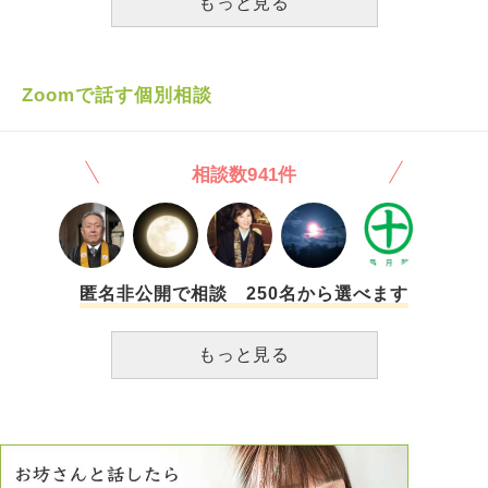
もっと見る
しまいます。 本心としては、心を大事にして仕事も適度に
にもゆとりがかなりできるので、退職届を出せるはずなので
頑張り、音楽を作っていきたいと考えています。またもう休
す。しかし、心の片隅にそれを止める事があります。 それ
みたいとも思ってしまいます。 今の自分は、仕事に対して
は、トラウマにもなっている園長の言動です。先程も書きま
甘えているのでしょうか。 それとも転職をして別の仕事で
したが、言葉によるパワハラ。過去に辞めた人の光景が浮か
Zoomで話す個別相談
頑張るべきなのでしょうか。 落ち着かない文章で申し訳あ
んでしまうのです… ただ、それと裏腹に、働いている所は
りませんが、何かアドバイスをいただけますと幸いです。
小さな園で、園長は経験のある私をかなり頼っている所もあ
ります。 なので、退職を告げた時にどのような対応をして
相談数941件
来るのが怖くもあり、退職を告げ、届け出を足すのを躊躇し
ています。 法律だと2週間前でもいいのですが、今月末には
答えを出し、早めに伝えた方が次の人を見つけるのに良いだ
ろうとも思っています。 『いつかは通らないといけない
道。最終的には自分で決めないといけない。』 それは分か
ってはいるのですが、私も人間、残される同僚や子どもた
匿名非公開で相談 250名から選べます
ち、今後の園のゆくえ、辞めた後の事（当分は収入ゼロ、支
出増）を考えるとなかなか一歩が踏み出せないでいます。
もっと見る
このような私ですが、何かしらお言葉を頂ければと思いま
す。 お忙しいとは思いますが、宜しくお願いします。