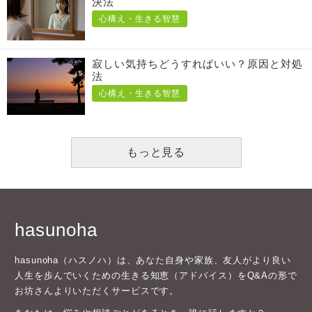
決法
心構え・生きる智慧
寂しい気持ちどうすればいい？原因と対処
法
心構え・生きる智慧
もっと見る
hasunoha
hasunoha（ハスノハ）は、あなた自身や家族、友人がより良い
人生を歩んでいくための生きる知恵（アドバイス）をQ&Aの形で
お坊さんよりいただくサービスです。