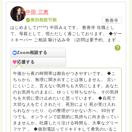
中田 三恵
個別相談可能
教善寺
はじめまして(*^^*) 中田みえです。 教善寺 住職とし
て、母親として、慌ただしく過ごしております。 ◆ゲー
トキーパー ご相談 駆け込み寺 （訪問は要予約。まずは
メールでお問い合わせください） ◆ビハーラ僧、終末期
ターミナルケア、看取り、グリーフケア、希死念慮、自
Zoom相談する
死、産前産後うつ、育児、DV、デートDV、トラウマ、
応援する
PTSD、傾聴トレーナー、手話、要約筆記、行政相談
員、女性支援員、小学校 中学校支援員としても、ケア
午後から夜の時間帯は都合がつきやすいです。 ◆こ
サポートをしています。 ◆一般社団法人『グリーフケア
ちらから、無理に聞き出すことは致しません。 言い
ともしび』理事長 【ともしび遺族会】運営 毎月 第１
にくいこと、言えない気持ちも大切にします。あなた
金・昼夜2回開催（大阪駅前第3ビル） 14：00〜，18：
のお気持ちのままに、ゆっくり待ちながら、その気持
00〜 お問い合わせ申込⬇️こちらから
ちを大切に受け止めたいと思っています。 ◆自死で
griefcare.tomoshibi@icloud.com ＊この活動は皆さま
大切な人を亡くされたり、死別により 死が受け入れ
のご支援により支えられております。ご協力をよろしく
られなかったり、心の整理がつかない方へ。30分ず
お願いします。 ゆうちょ銀行 口座番号 普通408-
つでも、オンラインで定期的に気持ちに向き合ってい
6452769 一般社団法人グリーフケアともしび ◆『ビハ
きませんか。吐露したり泣ける時間も、大事なグリー
ーラサロン おしゃべりカフェひだまり』 ビハーラ和歌
フケア 。 ◆個別電話ってドキドキして勇気のいるこ