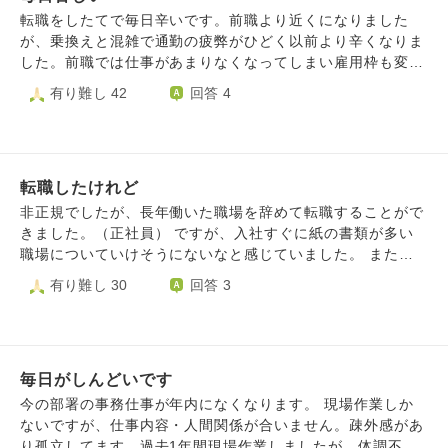
転職をしたてで毎日辛いです。前職より近くになりました
が、乗換えと混雑で通勤の疲弊がひどく以前より辛くなりま
した。前職では仕事があまりなくなってしまい雇用枠も変わ
り、もっと役立てることをと転職したのですが、自分を見誤
有り難し 42
回答 4
っていたのではないかと場違いなところに来てしまったと前
職で甘えていれば良かったと悔いて辛いいです。今までよく
眠りていたのが、転職してからは深く眠れず明け方に目が覚
めてしまい睡眠時間が取れていないです。このまま目が覚め
転職したけれど
なければいいと眠りにつくのに長く眠ることも出来ず、もう
消えてしまいたいです。更新ありの有期雇用なのですが、後
非正規でしたが、長年働いた職場を辞めて転職することがで
先考えずすぐに退職してしまいたい気持ちでいっぱいです。
きました。（正社員） ですが、入社すぐに紙の書類が多い
職場についていけそうにないなと感じていました。 また、
介護施設で電話での問い合わせ内容が幅広いのですが「この
有り難し 30
回答 3
時はこう」という明確なマニュアルのようなものがなく、毎
回焦ってしまいます。 また、休憩中にも電話対応しないと
いけません。（正直ここが一番嫌です） 入ってもうすぐ半
年ですが、退職を考えています。 非正規での職歴が多く、
毎日がしんどいです
正社員での勤務も今までに2回あるのですが、仕事内容につ
いて行けない+セクハラ（1回目）といじめのような感じと体
今の部署の事務仕事が年内になくなります。 現場作業しか
調不良（2回目）でどちらも半年で退職しました。 長年働い
ないですが、仕事内容・人間関係が合いません。疎外感があ
たところを辞めたのに今回も半年で退職するのか…という気
り孤立してます。過去1年間現場作業しましたが、体調不良