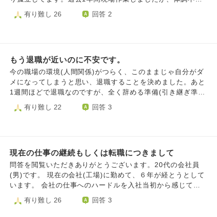
持ちもありつつ、もう頑張りたいと思えなくなってしまいま
で永年在籍した部署に異動しました。 今回、永年在籍した
有り難し 26
回答 2
した。 毎日職場に行きたくないと感じてしまい、雑談中も
部署に異動申請したましたが、ダメでした。ショックなの
黙ってしまいます。 最終的な答えは自分が決めることです
が、私が永年在籍していた部署に求人が出ていました。 ま
が、誰かに相談したく投稿しました。
た、上司や組織も変わり、私には働きづらい環境になりまし
た。実際、上司からは事務仕事がなくなれば、現場作業しか
もう退職が近いのに不安です。
ない、首にはできないのでちょっと仕事したら帰ってもらう
わけにはいかないと言ってました。人事にも相談しました
今の職場の環境(人間関係)がつらく、このままじゃ自分がダ
が、異動申請はわがままで、総合職なので我慢しかないと言
メになってしまうと思い、退職することを決めました。あと
ってました。事実上の戦力外通告です。世代交代もすすんで
1週間ほどで退職なのですが、全く辞める準備(引き継ぎ準備
おり、居場所はありません。 今は、出社拒否したい時もあ
等)ができていません。上司も今までと全く変わらずたくさ
有り難し 22
回答 3
り、体調や気分もしんどいですが、我慢して行ってます。仕
んの業務を依頼してきて、準備の時間を与えてくれません。
事中もしんどいので耳栓をして、静かな場所に移動してま
上司からは、マニュアルを誰でもわかりやすいように作成し
す。適応障害やHSPかもしれません。過去に精神科に受診し
ておいてほしいと言われていますが、私が入職した当初は、
ていました。 中高年なので再就職は厳しいし、給料も下が
マニュアルなんかなく、引き継ぎも一日だけで、何もわから
り、住宅ローン破綻で家を売却するかもしれません。最終的
現在の仕事の継続もしくは転職につきまして
ないままスタートでした。丁寧に教えてくれるわけでもな
には餓死か自殺かもしれません。 それでも今の職場の現状
く、わからなかったらネットで調べて。と、ただそれだけ
問答を閲覧いただきありがとうございます。20代の会社員
や未来を見たら、会社を辞めて、自分の経験が生かせるとこ
で、今まで1人で頑張って業務を覚えてきました。私の性格
(男)です。 現在の会社(工場)に勤めて、６年が経とうとして
ろに再就職できたらと思います。 理想は次の会社が見つか
上、『できない』や『時間が欲しい』などの意見が言うこと
います。 会社の仕事へのハードルを入社当初から感じてお
った後に退職ですが、今の会社にいるのが肉体的・精神的に
ができず、全部に『はい』と答えてしまいます。こんな自分
り、幅広いマルチタスクでスピード感を求められる仕事で
有り難し 26
回答 3
厳しい状況です。近日中に退職の意思をして、体調を整えな
もすごく嫌だし、だから上手くいかないことも重々承知です
す。 何時頃からか不安障害を発症してしまいましたがこの
がら、次の会社を見つけようと思います。
が、普段の業務(今だにわからないこと多い)＋依頼業務＋引
ことで仕事を諦めたら生きていけないと思い、今日まで仕事