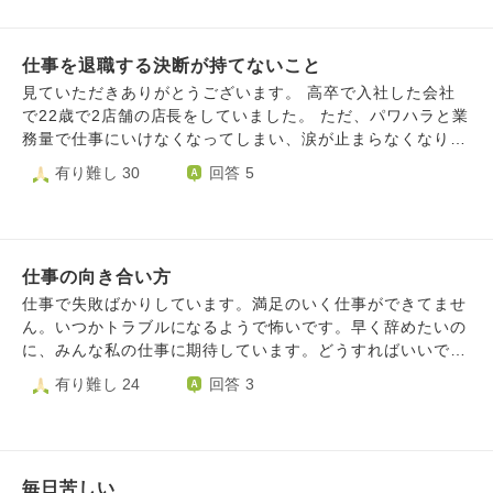
優しく接してるの見ると私だけ嫌われてると感じてますます
辞めたくなります。私って職場で嫌われやすいんですよね。
仕事を退職する決断が持てないこと
一方的に私を悪者にするような言い方をされることもありま
す。所長から直々に手ほどきしてもらったことがあります
見ていただきありがとうございます。 高卒で入社した会社
が、多少違うといか、これダメではないですか？と言うとい
で22歳で2店舗の店長をしていました。 ただ、パワハラと業
いんだよって言われました。何かあれば俺に言われたと言え
務量で仕事にいけなくなってしまい、涙が止まらなくなり欠
ばいいとも言われました。上司がたまたま近くを通ったから
勤の連絡すら入れられなくなり、同居人に連絡を入れてもら
有り難し 30
回答 5
所長が上司に言ってました。やり方を説明してこうすると注
うほどになってしまいました。 4月頭から休み始めて病院の
意されるから所長に言われてやったと言えって言ってやった
先生からは退職するか休みを延長するかの２択にした方がい
と私の上司に告げ口してました。でも結局私を悪者扱いした
いと話されました。 自分自身も2店舗をまた持てる自信もな
いだけでしょって感じがします。最初から所長嫌な感じだっ
く、2店舗が当たり前なので居続けるには2店舗を持つしかあ
たんですよね。もうこの会社にいるの苦しいです。辞めよう
仕事の向き合い方
りません。 頭では辞めた方がいいと分かっていても、求人
かな
を見ていても私にできる仕事はない気がしてしまったり、理
仕事で失敗ばかりしています。満足のいく仕事ができてませ
想だけが高くなったり、社会の輪から外れたような気がして
ん。いつかトラブルになるようで怖いです。早く辞めたいの
焦りしか残りません。 大手企業に入れたことや年収や福利
に、みんな私の仕事に期待しています。どうすればいいです
厚生など諸々を考えた時に手放すのが怖いです。 体が第一
か？割り切って辞めた方がいいですか？それとも、続けた方
有り難し 24
回答 3
と分かっているのに、辞める決断が出来ません。 このまま
が人としていいですか？何も起こらないことを良しとして、
休みを延ばすこともずっとずっと不安で怖い気持ちしかあり
みんなの期待に応えるべく、我慢して続けた方がいいです
ません。 体を第一にして辞めるという決断をするにはどう
か？
したら良いのでしょうか 拙い文章で申し訳ございません
毎日苦しい