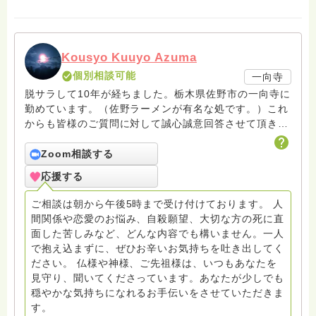
Kousyo Kuuyo Azuma
個別相談可能
一向寺
脱サラして10年が経ちました。栃木県佐野市の一向寺に
勤めています。（佐野ラーメンが有名な処です。）これ
からも皆様のご質問に対して誠心誠意回答させて頂きた
いと存じます。まだまだ修行中の身ですので至らぬ点あ
ろうかとは存じますが共に精進して参りましょうね。お
Zoom相談する
寺にもお気軽に遊びに来てください。
応援する
ご相談は朝から午後5時まで受け付けております。 人
間関係や恋愛のお悩み、自殺願望、大切な方の死に直
面した苦しみなど、どんな内容でも構いません。一人
で抱え込まずに、ぜひお辛いお気持ちを吐き出してく
ださい。 仏様や神様、ご先祖様は、いつもあなたを
見守り、聞いてくださっています。あなたが少しでも
穏やかな気持ちになれるお手伝いをさせていただきま
す。