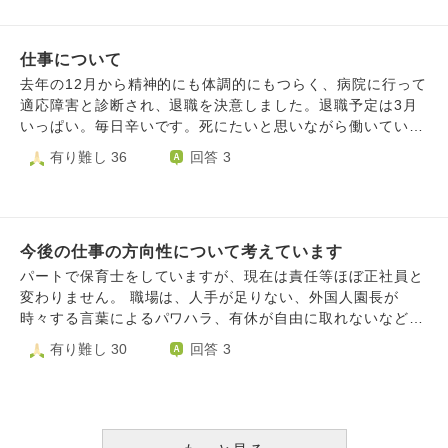
き継ぎ準備で、やること、考えることがいっぱいになりすぎ
を続けてきました。 今年に入り、一つステップアップした
てしまい、すごく辛くなってしまいました。あと少しなの
環境(異動ではありません)で、絶対にミスができず今までよ
に...本当に辞めることはできるのでしょうか。
仕事について
り早いスピードで正確な仕事を常に求められるようになりま
した。 ６年という年数に対して、上司や先輩の方々の期待
去年の12月から精神的にも体調的にもつらく、病院に行って
に応えられる仕事ができておらず、叱られることも増え、仕
適応障害と診断され、退職を決意しました。退職予定は3月
事だけでなく日頃の生活や立ち振る舞いについても弱気な姿
いっぱい。毎日辛いです。死にたいと思いながら働いていま
勢がだめだと叱られることが増えました。 その中で、不安
す。診断書を見せた上司には「よく分からない」と言われ、
有り難し 36
回答 3
障害が悪化してしまい、オンラインの精神科に通院するよう
代わりに引き継いでもらう予定だった仕事も最後まで私がす
になりました。 自分は今、音楽をつくることを生きがい(趣
ることになり、本当に辞めれるのかな…と不安に思いながら
味)として生きています。 こちらも入社当初から続けてい
日々過ごしています。6年勤めました、もう十分頑張ったと
て、音楽をつくることを自分の人生の意味としていました。
思います、早く解放されたいです。退職日まで頑張れるよう
しかし不安障害の悪化に伴い、音楽を作ることはおろか、身
今後の仕事の方向性について考えています
に、応援メッセージを頂けたら嬉しいです
の回りの生活のことも自分でできなくなりつつあります。家
パートで保育士をしていますが、現在は責任等ほぼ正社員と
に帰ると明日の仕事のことばかり考えてしまい身動きが取れ
変わりません。 職場は、人手が足りない、外国人園長が
ません。 将来を思うと、自分の実力のなさと増えていく経
時々する言葉によるパワハラ、有休が自由に取れないなどス
験年数が頭で回り、今の仕事をやめたいと思うようになりま
トレス過多な環境あります。 また、色々とやりたい事もあ
有り難し 30
回答 3
した。 自分の現状を会社の人に伝える勇気もなく、日々な
り、そろそろ自分や家族の時間をと思い退職しようと思って
んとか会社に出勤して仕事をしています。自分が仕事ができ
います。 円満に退職したいので、自分や家族の為にと理由
ないため休みが取りづらく、日々ステップアップした業務を
を付けて辞めようと思っています。 色々なストレスやタイ
こなしていかないといけません。 その中で、どうしても音
ミング(4月で新しい年度替わり)、辞めた後の事を考える
楽を作っていけない人生なら生きている意味がないと感じて
と、働いている時に出来なかった旅に出る事ができたり、心