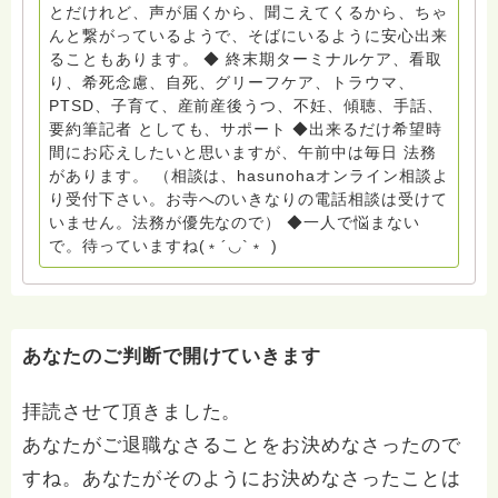
山代表 居場所運営 問い合わせ申込⬇️こちらから
とだけれど、声が届くから、聞こえてくるから、ちゃ
griefcare.tomoshibi@icloud.com ◆GEはしもとサピュ
んと繋がっているようで、そばにいるように安心出来
イエ 所属 （Gender Equity 誰もが自分らしく生きるこ
ることもあります。 ◆ 終末期ターミナルケア、看取
とができる社会をめざして）DV・女性支援 ◆認定NPO
り、希死念慮、自死、グリーフケア、トラウマ、
京都自死自殺相談センターSotto 元グリーフサポート委
PTSD、子育て、産前産後うつ、不妊、傾聴、手話、
員長（2018〜2024） ◆保育士.幼稚園教諭.小学校教諭.
要約筆記者 としても、サポート ◆出来るだけ希望時
レクリエーションインストラクター.中学校DV授業 10年
間にお応えしたいと思いますが、午前中は毎日 法務
間 保育 教育の現場で 総主任として勤めた経験も生かし
があります。 （相談は、hasunohaオンライン相談よ
つつ、お話できることがあれば 幸いです。 いつも あな
り受付下さい。お寺へのいきなりの電話相談は受けて
たとともに。南無阿弥陀仏 ここでは、宗旨を問いませ
いません。法務が優先なので） ◆一人で悩まない
ん。 まずは、ひとりで抱え込まないで。 来寺お問い合
で。待っていますね(﹡´◡`﹡ )
わせは⬇️こちらから miehimeyo@gmail.com ※時間を割
いて、あなたに向き合っています。 ですので、過去の
質問へのお返事がない方には、応えていません。お礼回
答がある方を優先しています。 懇志応援も宜しくお願
いします。 ※個別相談は、hasunohaオンライン相談よ
あなたのご判断で開けていきます
り受け付けています。お寺への いきなりの電話相談は
受け付けておりません。また夜中や早朝の電話もご遠慮
拝読させて頂きました。
ください。 法務を優先させてください。
あなたがご退職なさることをお決めなさったので
すね。あなたがそのようにお決めなさったことは