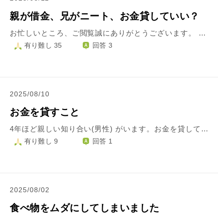
親が借金、兄がニート、お金貸していい？
お忙しいところ、ご閲覧誠にありがとうございます。 29歳女、社会人、今年の2月に結婚し、夫と2人で暮らしています。 小学生から母子家庭で育ててもらい、ここまで大きくなることができました。 相談ですが、 母親が借金をしていて、他人に借りたことで自分が連帯保証人になっています。(350万円ほど) さらに兄がニートで暴力を振るため、言いなりになることしかできず、兄の出費を母親が負担しています。 その皺寄せが私にきていて、お金をせがまれ、貸している状態です。 兄は母に暴力を振るわれて育ったため、その仕返しだと言って自分の天下を築いています。 私は母にも兄にも暴力を振るわれてきました。包丁を突きつけられたり、首を絞められたり、考えや自由は全部奪われてきました。性的なことを含め、色々されてきたため、2人には逆らいたくありません。怖いのです。 実家は４年前、夜逃げのような状態で出ました。しかし、LINEは繋がっています。 そんな私にも優しくしてくれる素敵な方と出会い、今度結婚式をあげることにし、貯金をしていました。 しかし、度々お金をせびられ、このような状況で貯金を崩し、お金を渡すしかありません。 母に結婚式の相談をしても、「そんなことより兄がさ、〜〜で大変だからお金を少し貸してくれないか」の繰り返しです。 私は結婚式をせず、親にお金を渡しつづけた方が良いのでしょうか。 離婚した父(新しい家庭で娘が3人います)に結婚式にきて欲しいと連絡をしても、はぐらかされ、無視され、そのままです。 昔から、母が私からお金をくれないかと伝えるようにしていたから、それが嫌なのかとおもいます。もしくは私はいない方がよかったのです。 このことから、結婚式をしたとしても、来てくださる方に申し訳ない、私のことをお祝いしたい人なんていない、こんな茶番に付き合わせしまって申し訳ないと感じてしまいます。 夫にも申し訳なく、消えてしまいたいと思うこともあります。 起こってしまったことは仕方ない為、今後どのようにしていくのがよいか、心の持ち方などアドバイスいただければ幸いです。 お忙しい中恐縮ですが、何卒よろしくお願い致します。
有り難し 35
回答 3
2025/08/10
お金を貸すこと
4年ほど親しい知り合い(男性) がいます。お金を貸してほしいと言われて悩んでいます。 私の親が亡くなった時に、色々大変と思うからと言って何も言わずお金を用意してくれました。 そういう事もあったので困っているようですし、せっぱつまっているようなので私の貸せる範囲内ならば貸しても大丈夫なのか悩んでいます。 返ってこない気持ちでいるつもりですが、私の事を大切に考えてくれていないのだろうか つけこまれているのだろうかと、彼にたいする疑念が生まれたことは事実です 今回限りならばと言うことで、貸しても大丈夫なのか 彼は普段は食事もご馳走してもらったりいろんな所に連れて行ってくれたり一緒にいても申し分ないのですがお金に関する事だけは多少ルーズというか浪費が見受けられます あまり頑固に考えず彼に条件付きで貸しても問題ないでしょうか よろしくお願いします
有り難し 9
回答 1
2025/08/02
食べ物をムダにしてしまいました