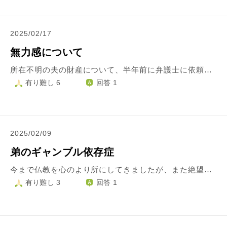
2025/02/17
無力感について
所在不明の夫の財産について、半年前に弁護士に依頼をしているのですが、担当の弁護士が思うように仕事をしてくれず困っています。 私ではなんともできないからお願いしているのに、再三問い合わせしているのに無視です。困って裁判所にも相談したのですがそれでも返事がありません。 そもそも中々引き受けてくれる人がいなかったそうで、有難いと思っていたのに弁護士すらお金だけ受け取って仕事はしないとなると、もう誰を信用していいか分かりません。みんな騙してでもお金を欲しいんだろうなと、猜疑心がどんどん強くなります。 それが原因で身を寄せている実家にも居づらくなり、安心して過ごせる場所がどんどん無くなっていく感じです。 現状をどうにかしたいという執着を手放せれば楽になるるのかと思うのですが、私だけの問題では無い為、家族に申し訳なく罪悪感と無力感でいっぱいです。 逃げ出したくもなりますが、行く場所もなく心の状態も悪いまま終わりが見えない苦しい時間を耐えるしかありません。 今まで自分を成長させて来れなかった分、辛いです。
有り難し 6
回答 1
2025/02/09
弟のギャンブル依存症
今まで仏教を心のより所にしてきましたが、また絶望の淵に立たされたような、気持ちが暗くなってしまう出来事が起こりました。ギャンブル依存症の弟が、会社員の美容師は安いからと、個人事業主で美容師の仕事をしていましたが、税金が高く滞納し続けていました。毎月少しずつ払えばいいものを、パチンコでお金を溶かして、３年間で滞納金が６０万円、払えなければ差押えだと税理士さんが職場に来たそうです。 自分さえ良ければいい考えの毒弟と、もう縁を切りたいです。お金に困っている母がいる為、今まで実家暮らしをしてきましたが、もう自由になりたいです。度々起きる両親の激しい喧嘩、母のヒステリー、すすり泣き...母を苦しめ続けてきた毒父とも縁を切りたい。笑い声よりも怒り、悲しみの感情が多い実家から出れば、私の暗い気持ちは楽になるでしょうか。 永遠にギャンブル依存症の家族だと思うと、生きていたくありません。私は結婚出来ないので、将来は孤独だと思うと、愛犬が亡くなった後に、自死をしようかと考えます。でも、仏教徒なのでそれは出来ません。どんなに寂しくても、最期は高野山で、お大師様のそばで息を引き取りたいです。家族の問題を抱えながらも、ひたむきに生きていくには、どんな心持ちでいたら良いか、アドバイスをお願い致します。
有り難し 3
回答 1