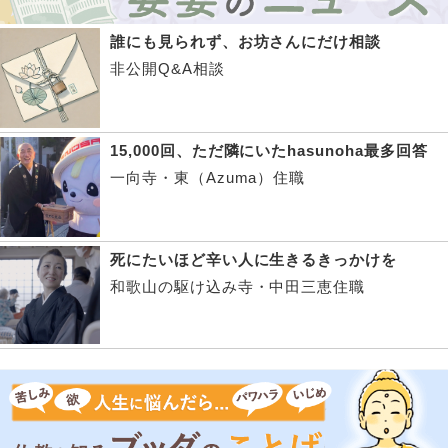
誰にも見られず、お坊さんにだけ相談
非公開Q&A相談
15,000回、ただ隣にいたhasunoha最多回答
一向寺・東（Azuma）住職
死にたいほど辛い人に生きるきっかけを
和歌山の駆け込み寺・中田三恵住職