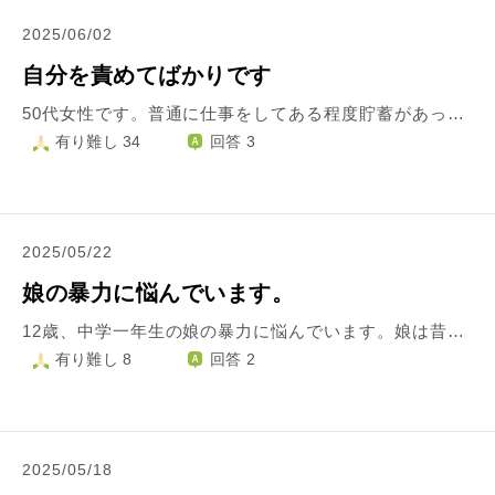
2025/06/02
自分を責めてばかりです
50代女性です。普通に仕事をしてある程度貯蓄があって、普通に友人がいて遊びに行ったり愚痴を言い会ったり、普通に結婚して子供が巣立ったら旅行などしたり、農家の両親の手伝いをしたり。これらが私のしたかった事です。でも全部逆で、仕事が続かなくて貯蓄がなく、夫のDVに耐えられず離婚して両親に金銭的にも負担をかけてしまい、健康な両親だったのに急な病気で亡くなりました。悩みを相談できる友人もいません。息子がいますが嫁の言いなりで、こんな私を見下しています。会話も殆どありません。仕事が続かないのは人と関わるのが兎に角苦手で分からない事を聞く事さえできなかったのでリタイアという感じです。お金が無くて焦る一方でしたが親には理解してもらえず相談できる人もおらず、転職しながらこの年齢になってしまいました。今はパートです。子供を育てる為借金があり今も返済しています。養育費は払ってもらえませんでした。知識が無かったので泣き寝入りです。離婚後は全く縁がありません。何でこんなに無いことだらけなんだろう。無いに目を向けず有るを見ろとか、人生これからなんて言われますがそんな余裕はありません。上記に綴ったような、ただただ普通に生きたかっただけです。自分が情けなくて悔しいです。何で上手くいかないんだろう。そして何故か、子供の為に仕事を頑張ろう、返済の為に頑張ろうとするのですが頑張ろうと思うほど身体が動かなくなり頑張れなくなります。ふざけた言い訳のようですが私には非常に困った現象です。借金もその時は仕方がなかった手段でしたが、私が頑張れなかったのは後悔でしかないです。人生最後に本気で頑張りたいと思っています。アドバイスをお願いします。
有り難し 34
回答 3
2025/05/22
娘の暴力に悩んでいます。
12歳、中学一年生の娘の暴力に悩んでいます。娘は昔から小心者のくせにプライドだけは高く、例えば私が何か娘の間違いを指摘すると、それを攻撃、または侮辱と捉え、私に歯向かってくる節があります。初めは口頭で口汚く私を罵り始め、私も折れずに娘の言葉遣いや態度を注意すると、今度は娘が私を無視します。ヘッドホンで耳を塞ぎ大音量で音楽を聴き、全ての音を遮断します。それでも私がしつこく諭そうものなら私に対しての暴力が始まります。軽く引っ叩くなどではなく、身体中にあざができるほどの暴力です。殴る蹴る突き飛ばす物を投げる等本当に酷いです。初めは我慢しますが最終的には私も思い切り殴り返します。すると娘は我にかえり大人しくなります。 娘はプライドが高いだけでなく、被害妄想も強い傾向にあります。例えば怒りの原因となる間違いの指摘など、私がそれ違うよ、と言うと「お前がバカにしやがるからやる気失せた、お前のその言い方のせいで自己肯定感低く生きてる、お前が親なんて最低だ、こんな家に生まれたなんて最低だ、お前なんて世界一嫌いだ出ていけ」など暴言のオンパレードです。 発達障害かしら？と思い、児童精神科などいくつか受診しましたがグレーでした。娘は怒りのパワーがすごいとの事、娘の思いに共感して話を聞くようにと病院からアドバイスいただき普段はその通りにしていますが、娘が怒り出す時は突然なので今のところあまり解決に至っておりません。娘は学校、先生、学校のカリキュラム、宿題、電車やバスで隣に立っていたサラリーマンや婦人、クラスメイト、先輩、全ての事や人に対して文句ばかり言うので、共感しようにも出来ない事ばかりですので、そっかぁ、、嫌だったんだねぇ、、としか言えません。時には何でそんなにいつも怒っているのか問いますが、「だってムカつくじゃん！」と怒るだけ。気持ちの切り替えが下手だなぁと思ってただただ話を聞いています。遺伝なのかな？と思うほど夫の性格にそっくりで、切ないなぁと思っています。夫も朝から晩まで文句を言っている人間です。カスタマーサービスに電話を掛け2時間もクレームを言っていた事もあります。今なら完全にカスハラですね。煽り運転もよくしていました。自分は攻撃されたからやり返しているんだと主張しいてました。 娘に対して、私の何を改善したら良いのかいつも頭を悩ませています。まとまりの無い文章申し訳ありません。
有り難し 8
回答 2
2025/05/18