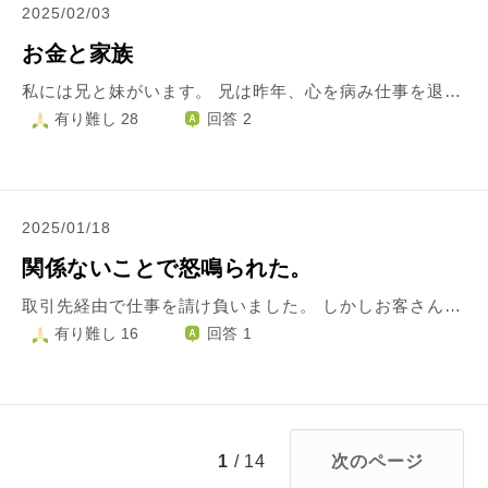
2025/02/03
お金と家族
私には兄と妹がいます。 兄は昨年、心を病み仕事を退職しましたが心を病んだ時にお金を使ったらしく、失業期間に金銭に苦労していたため30万円を貸しました。その後私がいない時を狙って部屋に侵入し、財布からキャッシュカードを盗み50万円引き出されました(暗証番号は母に兄弟皆同じで設定されていた)1ヶ月逃亡後に死んで詫びると帰って来ましたが、その後家に戻り母の援助もあり再就職が決まりました。事件後は一度も顔を合わせていませんが兄が責任をとって家を出るまでは一緒に暮らしています。 妹は東京で暮らしていましたが、精神障害を悪化させ働けない状況で母からお金を無心し、挙げ句の果てに母の名でクレジットカードを作るなどし母は1000万円程の借金を背負わされました。 兄にお金を盗まれる前からも、何度も母にお金を貸しており、私の貯金は底をつき始めた事を報告した際に借金を打ち明けられました。 母は定年退職後、年金とパートで返済していますが利子分しか返せておらず、私のお金も返済にあてていたそうです。 母は父と離婚をし自己破産をしようと思っていたため、法律事務所に相談してくれと何度も言ったためやっと相談し、私の給料も含めた返済計画を見積もる事が出来ました。 妹は東京から実家に帰ってきて3年は経ちます。妹は現在は精神障害認定をもらい年金生活をしています。 この3年間無意味に利子しか払っておらず、借金は全く減っていないそうです。その間に私はお金を搾り取られました。しかし、私はこれから給料の大半を借金の返済にあてないといけません。好きだった事もやめました。仕事も辞めたい位辛く、兄の事があった直後は転職して環境を変えようと考えていましたが金銭面で不可能となりました。今はとにかくお金を稼ぐ事だけ考えて1円でも惜しんで過ごしています。 兄弟達には更生してもらいたい気持ちでいますが、もう心が限界です。何で私がこんな目に遭わないといけないのか理不尽な気持ちを胸に収めるのに必死なのに、妹が自分本位で思いやりのない発言に衝突をしてしまいました。家族の気持ちを推測ってあげられません。こんな事誰にも打ち明けられません。お坊さま、私はこれからどういった心持ちで過ごせばよいでしょうか？
有り難し 28
回答 2
2025/01/18
関係ないことで怒鳴られた。
取引先経由で仕事を請け負いました。 しかしお客さんの印象が悪く、後悔しました。 引き受けた仕事はお客さん自身に考えてもらわないといけない部分があるので最初に説明してこちらでは対応できないからご自身でお願いします。と伝えていました。 ですが蓋を開けてみると穴だらけ。お客さんが作った資料を持参しても行く先々でダメ出しを受け修正して…を繰り返しました。 ある日突然お客さんから呼び出され、あんたがきちんと仕事をしないから何度も修正を受ける。どうなってるんだ！と詰められました。 自分たちの作った資料がおかしいからだろう。と言いたいですが、聞き入れるような相手でもなかったので黙っていました。 自分たちの専門分野なのに素人の私に当たり散らして何を言ってるんだこいつらは？と思いながら、こっちで動くしかないかな～と考えていました。 ただこちらの範疇ではないことに対して散々言ってくるので元請けの立場である取引先に苦情を入れました。すると「プロとしてお願いしたんだからきちんとやってもらわないと。」でした。 「できることとできないことがあるから。」と言いましたが、その言葉には「自分はわからない。」という具合で逃げるような態度でした。 その後お客さんから連絡がなかったのでこれからどうするかを検討しているんだろうと思っていましたが、するとまた取引先が「お前電話に出ないらしいな。そんな仕事の仕方でいいのか？」と怒鳴ってきました。 ですが、どれだけ確認しても着信があった履歴がありません。 履歴が残っていないから電話のしようがないと言いましたが取引先は声を荒げるばかり。 正直お客さんとも取引先とも縁を切りたいのですが、このまま音信不通にしてしまうと本当にこちらが不誠実ということになってしまいますのでこちらからお客さんに電話を入れて着信の履歴が確認できなかったということを伝えて要件については話すことができました。 ですが、取引先とお客さんから好き勝手言われて、なんでこんな目に遭わなきゃいけないんだ。取引先はすぐ逃げるくせに文句だけは偉そうに言うのか。と怒りがおさまりません。 これまでもこういうことがあった取引先なのでこれを機に縁を切ります。 それでもここまで言われると、頭に来ます。 めんどくさいので何も言い返す気にもならないのですが、悔しくて仕方がありません。
有り難し 16
回答 1
1
/ 14
次のページ