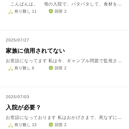
こんばんは。 母の入院で、バタバタして、食材を余らせてしまい、賞味期限が過ぎて、だいぶ食べ物をムダにしてしまいました。 いつもは、母が食材の管理をしていました。 申し訳ない気持ちでいっぱいです。 ごめんなさい。 なかなか食材を余らせずに使い切る事が難しいと思いました。 私は、子供食堂には、気が向いたとき、スーパーの寄付金箱に、約100円入れることがあります。 何か知恵があれば、ご教示願います。
有り難し 11
回答 2
2025/07/27
家族に信用されてない
お世話になってます 私は今、ギャンブル問題で監視されて生活しています。GPSで位置確認など 今日は、少し出掛けてましたが、いつも行かない場所に行って、何やってるんだと母から叱責を受けました その際、信用されてないと言われ、ショックを受けました。 兄に相談したら、信用される行動をとるべきと最もなことを言われました。 自分の行いが招いたことですが、なんだか本当に死のうと思いました 自分は生きていけない人間なのだと家族から言われた気がしました。 私はどう生きればいいのでしょうか。信用される行動は、自分を押し殺して生きろてことですか？
有り難し 6
回答 2
2025/07/03
入院が必要？
お世話になっております 私はおかげさまで、死なずに生きています これも、皆様のおかげです。 今回相談したいのは、ギャンブルについてです。中々パチンコが辞めれず、苦しんでます。大きな借金はしてないものの、止まりません。 自助グループという、集会みたいな所で通ってる人に、入院を勧められました。 正直入院は嫌ではありません。ただ、親との関係や生活スタイルが変わるのに勇気がいります。 僕は今、人生を変えたくて小説を書いたり、それに必要な知識を勉強しています。 それが、入院したらできないと思うと、正直生きている意味がありません。 言い過ぎかもしれませんが、40までに小説家としてデビューできるように努力してます。 わがままですが、今後ギャンブルから離れる生き方はあるのでしょうか。やはり、入院しかないのでしょうか？
有り難し 13
回答 2