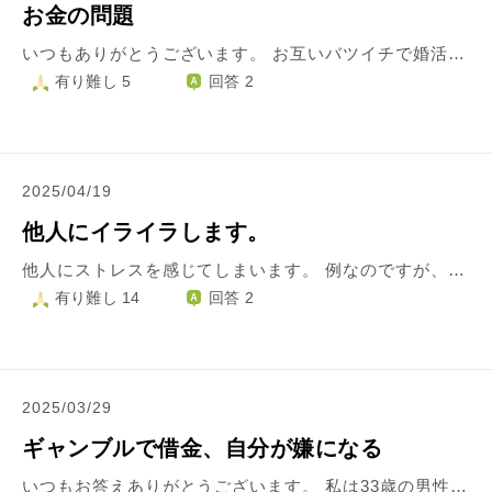
お金の問題
いつもありがとうございます。 お互いバツイチで婚活パーティーで知り合った半年お付き合いしている彼氏がいるのですがデート代はだして頂いています。 合鍵を渡されていて彼氏が仕事の平日(私が休み)昼過ぎ位から彼氏の家にいってゴロゴロして手料理作って待っているのですが…その食費代は微々たるものですが私がだしています。月10回会う内半分は彼氏の家でそれが私が負担。 残りの外食代、娯楽費は彼氏が負担してるのですが、始めてのデートで私は彼氏に「デート代は出して欲しい」とお願いしてます。そして納得されてます。 私がケチなんでしょうか？ 彼氏正社員。私パートです。
有り難し 5
回答 2
2025/04/19
他人にイライラします。
他人にストレスを感じてしまいます。 例なのですが、駅を歩いていると向こう側から此方に真っ直ぐ歩いてくる他人がいるとします。左側通行なので私は左側を歩いているものとします。が、相手はそれを無視して私と同じ側の道を歩いてきます。そのような人間は基本避けることなく此方に突っ込んでくるので必然私が避けるしかないのですが、 「何故私が避けねばならないのか。ルールを無視しているのはあの人なのに。」 という感じに怒りを覚えます。 上記以外にも仕事中や趣味事に勤しんでいる時等など… どうすればイライラしなくなるのでしょうか？私の心が狭いのでしょうか…
有り難し 14
回答 2
2025/03/29
ギャンブルで借金、自分が嫌になる
いつもお答えありがとうございます。 私は33歳の男性です。 ギャンブル依存症に悩んでいます。 ついこの間もパチンコしました。親の金を盗み、その補填で借金しました。ややこしいですが、13万ほど使いました 自分が嫌で自殺をずっと考えてます 以前悩んでいた時もそうですが、生きていていいのか疑問に思ってます。 どう生きたらいいものなのでしょうか。 私みたいな人間は、死なないと治らないのでしょうか。