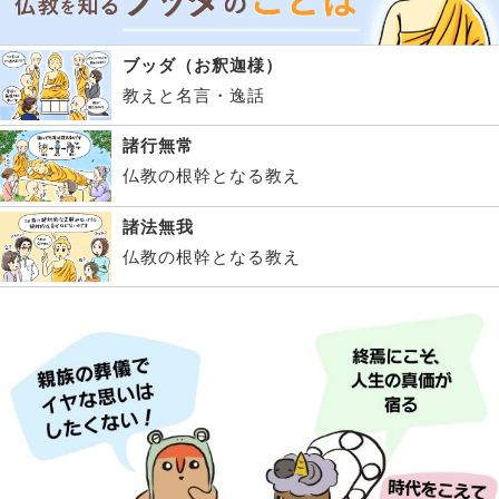
ブッダ（お釈迦様）
教えと名言・逸話
諸行無常
仏教の根幹となる教え
諸法無我
仏教の根幹となる教え