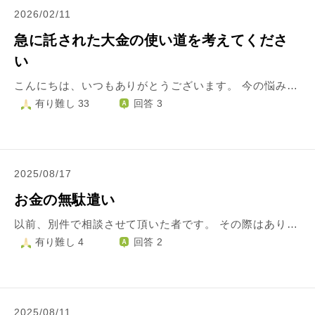
2026/02/11
急に託された大金の使い道を考えてくださ
い
こんにちは、いつもありがとうございます。 今の悩みはタイトルの通りです。今朝、母親の入院先に弟と面会に行きました。本当は義妹、弟の妻が一緒に行くはずが仕事を休めないからという理由で急遽私が同伴する形になったんです。 恥ずかしながら父が死んでから弟と直接会うのは年に数回(大抵母親関連で)、それ以外は電話またはLINEでしかやり取りしておらず別な意味で緊張しました。 主治医は休みでしたが、担当看護師も『今は小康状態にある。 高齢だし病歴も長いため、治療を続けても寛解とまではいかないだろう。』との事で、その帰り道で弟に話があると言われ、母に管理を頼まれてたから、と父親の死後から現在まで手をつけずにいた保険金が全額振り込まれた通帳とカードを手渡されました。 暗証番号を言おうとしたのを慌てて阻止し、どういうつもりなのか聞くと弟は『一生独身のままでも構わないし、今後母の面会に無理して行かなくても良い。 けど、どうか何も言わずに出て行ったりはしないでくれ…。』とうつむいて言いました。私はこれまで弟に母よりも先に死ぬつもりだとか、失踪するつもりだとは一度も言った事はないですが、どうやらこれまで私が面会できない時に主治医やケースワーカー、それと保健所や市役所にも相談に行ってたらしく、そこで何度か私がこのままではどうにかなるのではないかと危惧されたのを気にしてたそうです。 とはいえ、私はこれまで最低限の事しかしてませんでしたし、何より一日でも早く自殺したい気持ちには変わりありませんが実行に移せないから仕仕方なく生きてきたまでです。 弟とだって、昔は私の精神疾患が原因で冗談抜きに険悪な関係が長年続きました。 だから、今さらこんな事をされてもどうしたら良いか分からずにいます。 仕事が不安定なのは事実ですから正直言うとすごく助かりますが、どちらかと言えば罪悪感の方が強いです。それに、実家を出るなら非正規雇用でも自力で稼いだお金を貯めてからにしようと10年以上前から決めてましたが、予定を変更して遺産をその目的で使ってしまおうかと本気で悩んでます。どう思われるか、率直なご意見お聞かせ願えないでしょうか。
有り難し 33
回答 3
2025/08/17
お金の無駄遣い
以前、別件で相談させて頂いた者です。 その際はありがとうございました。 タイトルの通り、お金の無駄遣いについて心を病んでしまいました。 ここ数ヶ月〜半年で、電子マネーを使って十数万円ほど無駄遣いをしてしまいました。 幸いにも分割後払いにて対応できるのですが、それでも数年単位で支払わなければならない金額です。 使い道の内容的に、周りの人に打ち明けることも出来ず悶々とした日々を送っております。 どうしてこんなことに使ってしまったのだろう、どうしてこんなに使ってしまったのだろうと考えております。 励ましのお言葉、気持ちを切替えるアドバイスなど頂きたく、この度投稿いたしました。 お返事頂けますと幸いでございます。 何卒、宜しくお願いいたします。
有り難し 4
回答 2
2025/08/11