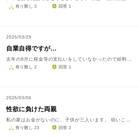
有り難し 3
回答 1
2025/03/29
自業自得ですが…
去年の8月に税金等の支払いをしていなかったので給料差し押さえになりました。 その後、煙草も辞め、何とか働いてましたが、病気等(椎間板ヘルニア、脊柱管狭窄症、心不全等)があり満足に働けてません… それでも何とか頑張ってきたんですが先日、バイクで人を引っかけてしまい、バイクは半大破、被害者も怪我をし、自分は歩けなくなりました… 任意保険は検討中の時の事故なので自賠責保険しか入れてないです… それでもお金がないため、自分は病院に行けません… バイクは壊れ、自分も壊れ、もうどうしたらいいかわかりません… 全ては自業自得なのですが、もうシンドイです… 市へ相談しても無理だと思います… 以前、差し押さえられた時に循環器内科だけ行かせてほしいとお願いしたのですが聞き入られてもらえませんでした… ナゼ自分は、こんなにもダメなんでしょう… 何か呪われてるんでしょうか？ 人生を真面目に立ち上がろうとすると必ずと言っていいほど何かがおきます… 神様は乗り越えられない試練は与えないと聞きますが、もうさすがに色々ありすぎて乗り越えられません… 自分の何がいけないんでしょうか？
有り難し 2
回答 1
2025/03/06
性欲に負けた両親
私の家はお金がないのに、子供が三人います。 幼いころ「みんなは毎日おふろはいれるのに、私はなぜ入れないの？」って聞いたら母が「お金がないから」といって終わりました。 教員してたから本当はそういうことはないのに それで、子供の私らはいじめにったり、悪口を言われたりした。 愛情もないし、面白みもない家だからある時統合失調症の姉に聞いた 「私ら望まれて生まれてきたわけじゃないよね？」っていったら「そうよ、跡取りが欲しかったんだけどできんかったけん」という真実を明かされた。 三人も子供をつくって性欲に負けて、生きたんだなって思う。 私が小学校の低学年ころ学校の勉強ができない、したくないっていったら母が突然切れて、私の服をつかみ廊下に引きずり出されてたたかれて、「だったら一人で生きてけ、なんであんたみたいな子に教育費を払わんにゃけいんの！？」「でていけ」とかいって罵詈雑言を言われた。 そんなんだったら、作らなければいいし性欲に負けておいて何をって感じ。私が「産んでくれ」「作ってくれ」と頼んだわけじゃないし 温かい家庭、望まれて生まれてた家庭の子供なら 「そうか、今はしたくないんだな。じゃあ、いつからでもいいから勉強したくなったときにしなよ」と言って抱きしめる。毎日お風呂がある。 頭をなでるなどがあったはず 私の家はつらいことがあったら罵詈雑言で返す、突き放す、面倒を見てほしい時に放置、親が嫌なことから逃げる。お風呂に毎日入れない。でも、外からの評価を大事にして、「いい親、いい先生」という風に見られたがっていた。 また、姉からも冷たくされてたから 精神的に幼い姉と冷たく要領がいい姉がおり彼らに看病されたことは一度もない。叱られたり責められたり利用されたり 次女は妹ならこうであるべきを押し付けられて、私に消えてほしいとかかわいくないとか言われて、勉強ができないと家の外に放り出そうとする次女 次女が性欲に負けてできちゃった婚をした。 この家庭だったから、祖母の介護の時は私は暴力をふるった。統合失調症の姉の面倒もみさせられてたから 気分転換してたら母から電話がかかり、気分転換をしてることを言ったら怒ってくる。 私が幸せを望んでなかった母、そして私のことを一切考えてない姉たち この冷たい家庭だったから結婚したいとか思わないし、子は、頭のめでたい男女が性欲の負けて作ったエゴの塊だと思う
有り難し 23
回答 2