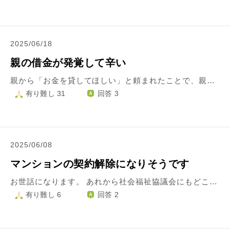
2025/06/18
親の借金が発覚して辛い
親から「お金を貸してほしい」と頼まれたことで、親に貯蓄がほぼ無かったこと・過去に何度も細かい借り入れを繰り返していたことが判明し、強いショックを受けています。気持ちの整理ができずにいるため、こういった時どういう心構えでいれば良いか、教えてください。 親は病気で何度も手術を繰り返しており、数ヶ月後にまた手術を控えているため、何か力になれることがあれば言ってほしいとは言いましたが、ここまで酷い状況だとは思いませんでした。 片親ですし、助けたい気持ちは勿論ありますが、同時に失望、怒り、悲しさといった感情も湧いてきて、強いストレスになっています。親が自身の趣味を楽しんだり、私に誕生日プレゼントなどを贈ってくれたりしていた間も、金銭的に余裕がなかったのかと思うと「どうして……」という気持ちでいっぱいになります。 私自身にも家庭があるため、もしまた借金の申し出があったら、今度は受け入れられないと思います。また時が経てば気持ちも落ち着くかもしれませんが、もう信頼関係は一度壊れてしまったとすら思っています。 こういったことで揉める親子は珍しくないのではないかと思いますが……皆さんどうやって対処されているんでしょうか。
有り難し 31
回答 3
2025/06/08
マンションの契約解除になりそうです
お世話になります。 あれから社会福祉協議会にもどこにも相談できず、いよいよマンションの契約解除になりそうです。ケアマネは、なんか怖いです。 区のサポートセンターにも相談したことはありましたが、「だから、なに？」でした。優先で都営に入れるのが1番なのですが、女だからなのか、誰もなにもしてくれません。死ねばラクになりますか？
有り難し 6
回答 2