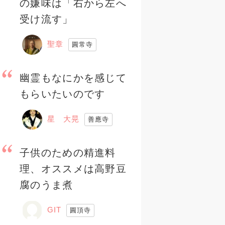
の嫌味は「右から左へ
受け流す」
聖章
圓常寺
幽霊もなにかを感じて
もらいたいのです
星 大晃
善應寺
子供のための精進料
理、オススメは高野豆
腐のうま煮
GIT
圓頂寺