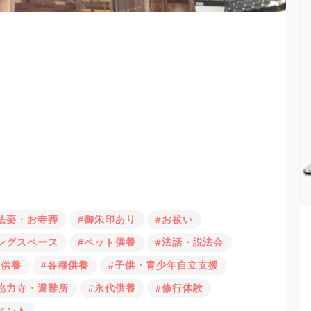
法要・お寺葬
#御朱印あり
#お祓い
ングスペース
#ペット供養
#法話・説法会
子供養
#各種供養
#子供・青少年自立支援
協力寺・避難所
#永代供養
#修行体験