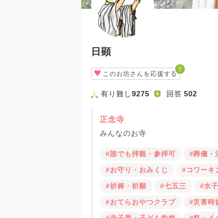
日顕
？
このお坊さんを応援する
有り難し
9275
回答
502
正念寺
みんなのお寺
#誰でも拝観・参拝可
#葬儀・
#お守り・おみくじ
#コワーキ
#祈祷・祈願
#七五三
#水
#おてらおやつクラブ
#災害時