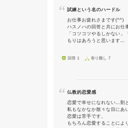
試練という名のハードル
お仕事お疲れさまです(^^)
ハスノハの回答と共にお仕
「コツコツやるしかない」
もりはあろうと思います...
回答 1
有り難し 7
仏教的恋愛感
恋愛で幸せになれない…割
私もなかなか散々な目にあ
恋愛は苦手です。
もちろん恋愛することによ