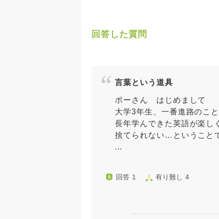
回答した質問
言葉という道具
ポーさん はじめまして
大学3年生、一番進路のこ
長年学んできた英語が楽し
捨てられない…ということ
...
回答 1
有り難し 4