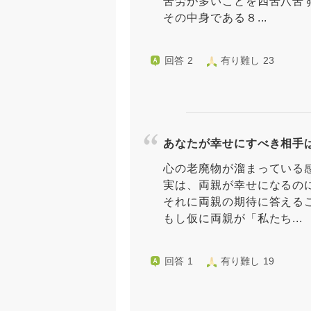
苦労が多いことを四苦八苦
その中身である８...
回答 2
有り難し 23
あなたが幸せにすべき相手
心の老廃物が溜まっている
実は、両親が幸せになるの
それに両親の期待に答える
もし仮に両親が「私たち...
回答 1
有り難し 19