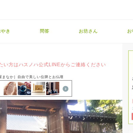
ぶやき
問答
お坊さん
お
たい方はハスノハ公式LINEからご連絡ください
屋まなか］自由で美しい位牌とお仏壇