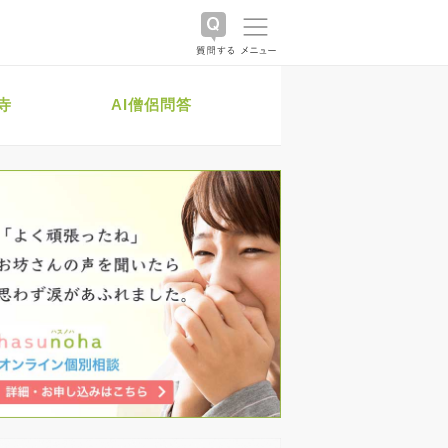
寺
AI僧侶問答