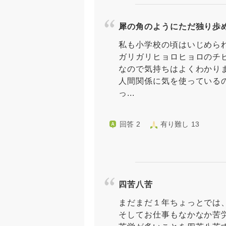
犀の角のようにただ独り歩
私も小学校の頃はいじめら
ガリガリヒョロヒョロのチ
なので気持ちはよくわかり
人間関係に気を使っている
っ...
回答 2
有り難し 13
四苦八苦
まだまだ１年ちょっとでは
そしてお仕事もなかなか苦