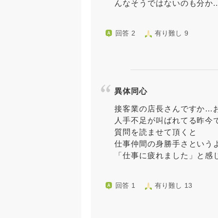
んなそうではないのも分か..
回答 2
有り難し 9
異体同心
接客業の店長さんですか…
人手不足が叫ばれてる昨今
質問を読ませて頂くと
仕事仲間の身勝手さという
「仕事に疲れました」と感じま
回答 1
有り難し 13