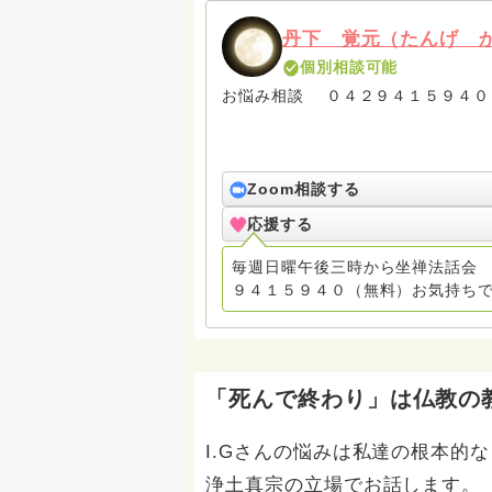
丹下 覚元（たんげ 
個別相談可能
お悩み相談 ０４２９４１５９４０
Zoom相談する
応援する
毎週日曜午後三時から坐禅法話会 
９４１５９４０（無料）お気持ちで
「死んで終わり」は仏教の
I.Gさんの悩みは私達の根本的
浄土真宗の立場でお話します。