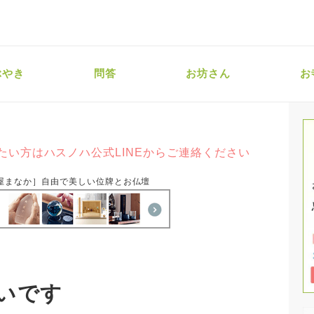
ぶやき
問答
お坊さん
お
たい方はハスノハ公式LINEからご連絡ください
屋まなか］自由で美しい位牌とお仏壇
いです