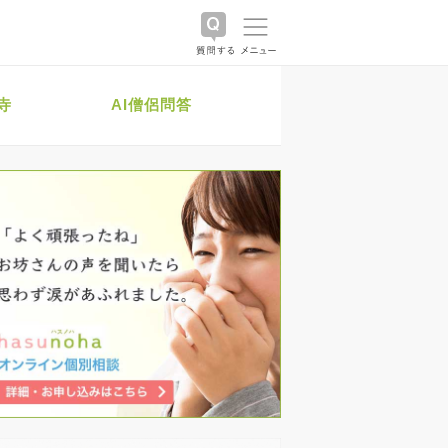
寺
AI僧侶問答