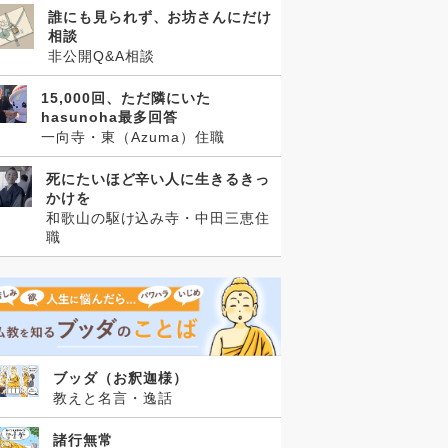
誰にも見られず、お坊さんにだけ
相談
非公開Q&A相談
15,000回、ただ隣にいた
hasunoha最多回答
一向寺・東（Azuma）住職
死にたいほど辛い人に生きるきっ
かけを
和歌山の駆け込み寺・中田三恵住
職
ブッダ（お釈迦様）
教えと名言・逸話
諸行無常