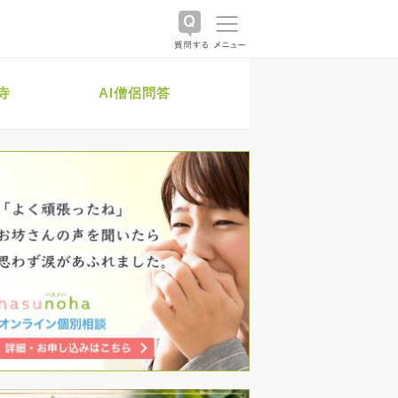
寺
AI僧侶問答