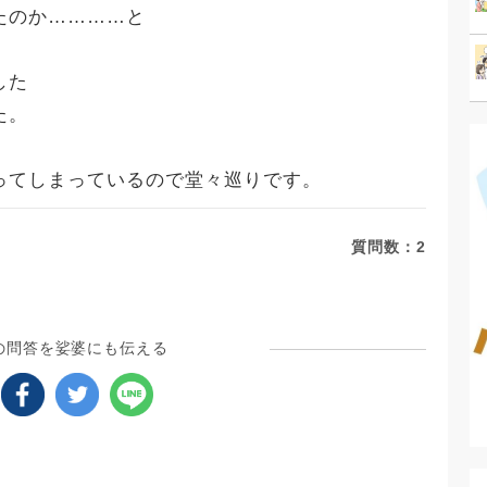
たのか…………と
した
た。
ってしまっているので堂々巡りです。
質問数：
2
の問答を娑婆にも伝える