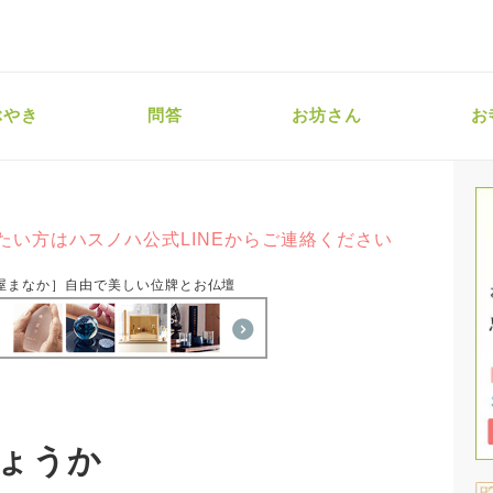
ぶやき
問答
お坊さん
お
たい方はハスノハ公式LINEからご連絡ください
屋まなか］自由で美しい位牌とお仏壇
ょうか