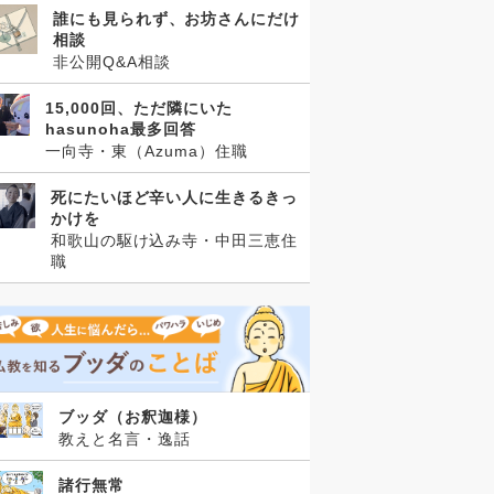
誰にも見られず、お坊さんにだけ
相談
非公開Q&A相談
15,000回、ただ隣にいた
hasunoha最多回答
一向寺・東（Azuma）住職
死にたいほど辛い人に生きるきっ
かけを
和歌山の駆け込み寺・中田三恵住
職
ブッダ（お釈迦様）
教えと名言・逸話
諸行無常