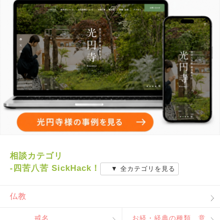
相談カテゴリ
-四苦八苦 SickHack！
▼ 全カテゴリを見る
仏教
戒名
お経・経典の種類、意