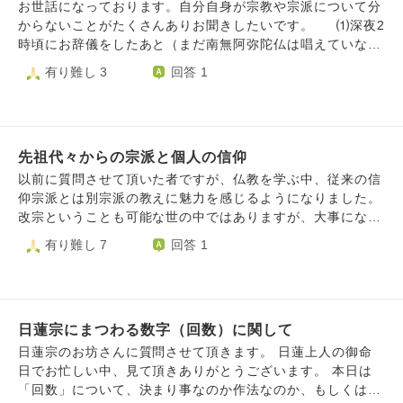
えもザックリと把握してはいるのですが、民間信仰の篤い弘
に興味を持ちました。 ただ、大人になるまでは母が監視し
お世話になっております。自分自身が宗教や宗派について分
法大師が良いかと思えば、地元に寺が多くあり、雰囲気が良
ていた為遠くて動けず、家を追い出されてから自由に信仰で
からないことがたくさんありお聞きしたいです。 ⑴深夜2
い天台が良さそうと思ったり、教学は東密の方が一枚上らし
きるようになったので、この機会に僕が本当に信仰できる仏
時頃にお辞儀をしたあと（まだ南無阿弥陀仏は唱えていな
いし、智山より高野の方が規模が大きくて格式がありそうだ
教の宗派を見つけたいと考えています。 そこで質問です。 1
い）丑三つ時に唱えていいのか分からず2:30以降に再開しま
有り難し 3
回答 1
し、でも宮坂宥洪先生にお会いした時智山でも南無阿弥陀仏
.色々な宗派の講座を受講したいと考えてるのですがそれは
した。（家族が起きてきたので洗面所に移動）以前、いつで
で即身成仏できると断言して頂いたし、なまじ知識があるの
良くない事なのでしょうか？ 2.キリスト教の洗礼を7歳の時
もどこでも唱えることができるとこちらのサイトで教えてい
で目移りしてしまいます。何人ものお坊さんに相談しまし
に受けてしまったのですが、本気で仏教を信仰したいと思っ
ただきましたが、この場合も時間や場所関係ないでしょう
た。西山義は聖道門も否定しないからまずは自分の宗派でや
ています。 そんな方でも仏教の神様方は歓迎してくださる
か？再開するまでに30分以上開けてしまいましたが、バチあ
ってみよう、拘ることはない、広く視野を持って色々学ぶと
のでしょうか？ 3.もし宗派が決まった場合は仏壇とか設置し
先祖代々からの宗派と個人の信仰
たりなことをしてしまったでしょうか？ ⑵私実家の宗
いい、教えは向こうから転がってくる。自分から求めること
た方が良いのでしょうか？（独身で1R6畳の木造アパートに
派、旦那実家の宗派が分からないのですが、異なる場合はど
以前に質問させて頂いた者ですが、仏教を学ぶ中、従来の信
はない等々貴重なお話を頂きましたが、なかなか散心してし
住んでます 一人暮らしの為故人はいません） 回答よろし
ちらを信仰したらよいでしょうか？信仰は自由とは言います
仰宗派とは別宗派の教えに魅力を感じるようになりました。
まって納得できない、落とし所が見つかりません。 僧侶に
くお願いします
が何かお手続きなど必要なのでしょうか？ LINE電話の通
改宗ということも可能な世の中ではありますが、大事になる
なるならないを置いておいても、考え方と修行の雰囲気がい
話をかけた側に音楽が鳴るシステムで般若心経を設定してい
ことは重々承知であり、現段階では実行せずにと思うので
有り難し 7
回答 1
い天台か、教学的に一番しっくりくる智山か、いっそ格式が
る方がいるのですが、尋ねたいことがあり般若心経が聞こえ
す。そんな中、自分自身その別宗派が重んじている教えに心
高くてと寺院数、信徒数が多い高野山にするのか、依然決ま
る状態をしばらくしました。般若心経は宗派によっては唱え
を打たれた訳なのですが、現在の宗派に属しながらも個人と
りません。長文失礼しました。
ないと知ってはいたのですが、私や旦那の実家がその宗派だ
して別宗派の教えにあやかると言うのは善として捉えても良
った場合、私は仏様に見放されてしまうのでしょうか？ 旦
いのでしょうか？勿論ご先祖様の供養について無礼なく従来
那の実家は分かりませんが、私自身はお恥ずかしながら熱心
日蓮宗にまつわる数字（回数）に関して
通りで供養に努めて参りますが。また改宗についてもし何か
な信仰はできておりません。（なんと伝えていいか分から
アドバイスが頂けるとしたならば有難いです。よろしくお願
日蓮宗のお坊さんに質問させて頂きます。 日蓮上人の御命
ず、適切な言葉ではなかったら申し訳ございません。）
いします。
日でお忙しい中、見て頂きありがとうございます。 本日は
（なんとか、ストリートビューを使って私の実家のお墓の文
「回数」について、決まり事なのか作法なのか、もしくは気