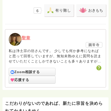
有り難し
おきもち
6
聖章
圓常寺
私は浄土宗の坊さんです。 少しでも何か参考になれば
と思って回答していますが、無知未熟ゆえに質問を読ま
せていただくことしかできないことも多々ありますがお
許しください。 回答は私個人の意見や解釈もあり、場
合によっては浄土宗の教義とは少し異なることもあると
Zoom相談する
いうことをご了承ください。 また、寺の紹介ページに
応援する
電話相談についても紹介していますのでどなたでも気兼
ねなくご利用ください。 ハスノハのお坊さんがもっと
増えますように。 合掌 南無阿弥陀仏
こだわりがないのであれば、新たに宗旨を決めら
れてかまいません