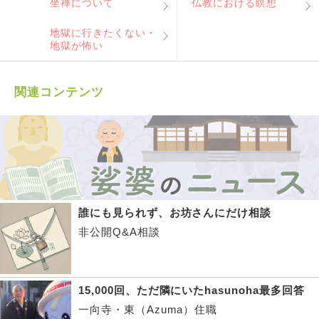
坐禅について
仏教における瞑想
地獄に行きたくない・
地獄が怖い
関連コンテンツ
誰にも見られず、お坊さんにだけ相談
非公開Q&A相談
15,000回、ただ隣にいたhasunoha最多回答
一向寺・東（Azuma）住職