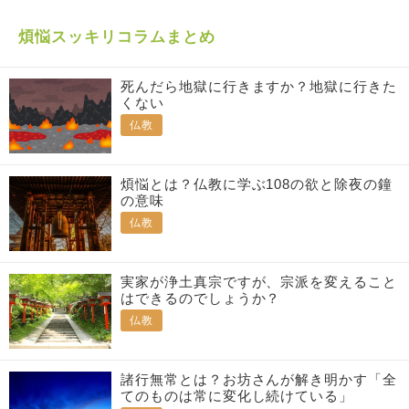
煩悩スッキリコラムまとめ
死んだら地獄に行きますか？地獄に行きた
くない
仏教
煩悩とは？仏教に学ぶ108の欲と除夜の鐘
の意味
仏教
実家が浄土真宗ですが、宗派を変えること
はできるのでしょうか？
仏教
諸行無常とは？お坊さんが解き明かす「全
てのものは常に変化し続けている」