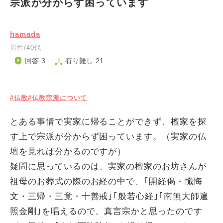
宗派が分からず困っています
hamada
男性/40代
回答 3
有り難し 21
#仏教
#仏教宗派について
とある事情で実家に帰ることができず、檀家を探
す上で宗派が分からず困っています。（実家の仏
壇を見れば分かるのですが）
疑問に思っているのは、実家の檀家のお坊さんが
祖母のお葬式の際のお経の中で、｢開経偈・懺悔
文・三帰・三竟・十善戒｣｢般若心経｣｢南無大師遍
照金剛｣を唱えるので、真言宗かと思ったのです