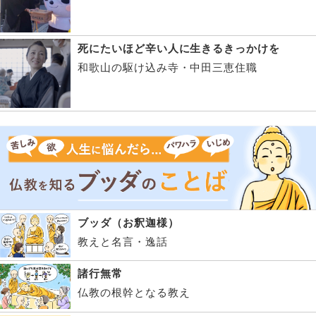
死にたいほど辛い人に生きるきっかけを
和歌山の駆け込み寺・中田三恵住職
ブッダ（お釈迦様）
教えと名言・逸話
諸行無常
仏教の根幹となる教え