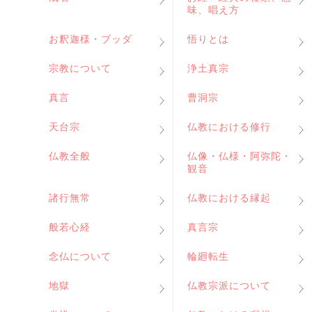
味、唱え方
お釈迦様・ブッダ
悟りとは
宗教について
浄土真宗
真言
曹洞宗
天台宗
仏教における修行
仏教全般
仏像・仏様・阿弥陀・
観音
諸行無常
仏教における縁起
般若心経
真言宗
念仏について
輪廻転生
地獄
仏教宗派について