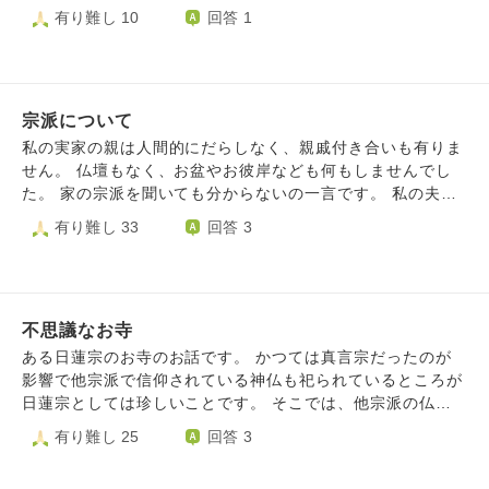
和感や嫌悪感ではなく、何というか、そこはかとない淋しさ
ずーと続くものですか？
有り難し 10
回答 1
を感じてしまいます。 日蓮宗のことをよく知れば解消する
かもしれないと調べてみると、法華経を絶対とし、他の宗派
に厳しかったと知り、よけいに淋しさは増し、加えて不安も
大きくなりました。 私は今でも空海さんの本を読むのが好
きですし、般若心経やお地蔵さまのご真言に心が安らぎま
宗派について
す。 反面、これら他宗派のお経やご真言を心の中でも唱え
私の実家の親は人間的にだらしなく、親戚付き合いも有りま
ることは罰当たりな気もしています。 将来は、ひとりぼっ
せん。 仏壇もなく、お盆やお彼岸なども何もしませんでし
ちは嫌なので夫と同じお墓に入りたいです。 慣れ親しんだ
た。 家の宗派を聞いても分からないの一言です。 私の夫の
お経とご真言も大切にしたい、でも将来は別の宗派のお世話
両親は、特殊な宗教を信仰しており、私も夫もその宗教を信
有り難し 33
回答 3
になりたい⋯こんな私は将来成仏できますか？ 他宗派のお
仰したくない考えです。夫も以前の宗派が分からない状態で
経とご真言に心を寄せることはやはり失礼なことですか？
す。 私が色んな宗派の本を読み、開祖の方々の教えなど勉
中途半端な自分にもんもんと悩んでいます。
強しまして、とても感銘を受け尊敬したのは弘法大師と興教
大師のお二人でした。ですので、自分達は真言宗を信仰した
不思議なお寺
いのですが、勝手に信仰しても大丈夫でしょうか？真言宗の
お寺に相談に行った方が良いでしょうか？ また、お寺で空
ある日蓮宗のお寺のお話です。 かつては真言宗だったのが
海様や覚鑁様の勉強会など行っている所など有りますでしょ
影響で他宗派で信仰されている神仏も祀られているところが
うか？ 個人的には真言宗のお坊さんの勉強などもしたいと
日蓮宗としては珍しいことです。 そこでは、他宗派の仏具
思っております。 どうぞ宜しくお願いいたします。
や他宗派で信仰されている仏像、他宗派の位牌の開眼供養も
有り難し 25
回答 3
引き受けて下さいます。 例えば、法華経による木剣加持で
開眼された不動明王像を密教の信者が般若心経や真言を唱え