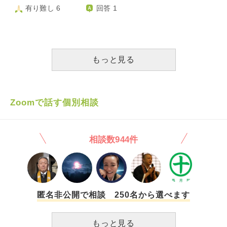
字でも見れないかと思い調べたのですができませんでした。
にしなくてよいものかお聞きしたく思います。 様々な場で
有り難し 6
回答 1
その際私の不注意で画面をタップする際にいろんな方のお墓
「3」が出てくるように思います。 1)方便品第二の十如是を
に手があたってしまったかもしれません。ご先祖様などに怒
3回唱える 2)第二や第十六、唱題が始まってしばらくする
られてしまいますか？） ⑶初詣などで神社やお寺に行っ
と、3回お鈴を鳴らす また、 3)焼香は3回かと思っていまし
ていたのですが宗教宗派関係なく行っても大丈夫なのでしょ
たが、葬儀会社の人に1回でお願いしますと言われたことが
うか？御守りをお寺に返納したことがある（無料でもいいの
ある（たまたま参列者が多かったから？） 4)お線香を2本あ
もっと見る
かと思い費用をいれなかったことがあり、当時のお寺に最近
げていたら、それならもう1本あげて3本に。（と言われたこ
電話にて謝罪しました）のですが、お焚き上げをせず御守り
とがある。） など、です。 その他、信徒であるなら心得て
やおみくじを捨ててしまったこともあるかと思います。本当
おいたほうが良い回数や数字にまつわることもございました
にごめんなさい。 たくさんお聞きしてしまったこと、無知
ら、教えてください。 よろしくお願いします。
Zoomで話す個別相談
であること、申し訳ございません。 教えていただけると幸
いです。
相談数944件
匿名非公開で相談 250名から選べます
もっと見る