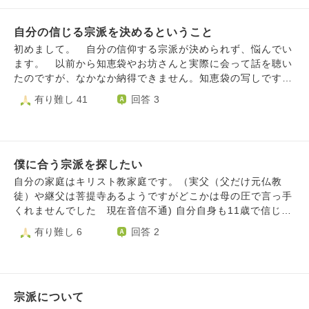
て拝んだり、浄土宗の信者が念仏を唱えて拝んだりすること
に対して、他宗派の僧侶の皆さんはどのように思いますか？
自分の信じる宗派を決めるということ
私は真言宗の信者ですが、他宗派のお寺や他宗派で開眼され
た仏像も金剛合掌をして真言を唱えていましたが、後からな
初めまして。 自分の信仰する宗派が決められず、悩んでい
んだか気になり始めました。
ます。 以前から知恵袋やお坊さんと実際に会って話を聴い
たのですが、なかなか納得できません。知恵袋の写しですが
ご指南頂けたら幸いです。 私は信州住みの高校生で、家
有り難し 41
回答 3
の宗派は浄土宗西山派(亡き祖父が山寺の住職だった)で母方
は智山派です。家の近くには天台寺がありたまにお参りしま
す。自分は善光寺信徒会に入っており、密教と浄土教両方に
興味関心があり、一密成仏、弥陀即大日、秘密念仏等が面白
僕に合う宗派を探したい
いと感じています。空海様、良忍様、明恵様、覚鑁様、道範
様、木食弾誓様、弁栄様などを尊敬、教えを学びたいと思っ
自分の家庭はキリスト教家庭です。（実父（父だけ元仏教
ています。 実は以前大正大学への進学計画がありました。
徒）や継父は菩提寺あるようですがどこかは母の圧で言っ手
近所の天台寺に弟子入りするか、母方の智山寺へお願いし
くれませんでした 現在音信不通) 自分自身も11歳で信じて
て、お得度、宗門師弟推薦を頂くこともできましたが、この
いましたが、うちの家庭が信じやすい家庭だからって牧師達
有り難し 6
回答 2
度は見送りました。結局、•興味があるだけでは食べていけ
がやりたい放題にめちゃくちゃな制限や指導（学校関係など
ない •自坊がない、あてもない •自分の覚悟ができていな
にも口出し）をしてきたり、周りと違う事をしなければなら
い この三つで大正行き自体無くしてしまいました。 正直
ない事が嫌になり、だんだんとストレスが溜まって11歳の時
日和ってます。 こんなことで全部振り出しになりまし
にキリスト教信仰しなくなりました。 その後、テレビで見
た。 興味のあるジャンルはかなり絞れていて、各宗派の教
宗派について
たアニメの「一休さん」や京都奈良の修学旅行を通して仏教