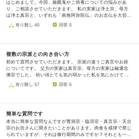
​はじめまして。今回、施餓鬼やご供養についての悩みがあ
り、ご相談させていただきます。 ​私の実家は浄土宗、母方
は浄土真宗と、いずれも「南無阿弥陀仏」のお念仏を大切に
する家庭で育ちました。現在は実家を離れ、一人暮らしをし
有り難し 40
回答 5
ております。 ​数年前、御朱印を集めるのをきっかけに通い
始めたお寺さまがあり、そこで護摩やご祈願、さらにはご供
養をお願いするようになりました。当初は深く気に留めてい
なかったのですが、次第に他のお寺さまへも参詣やお願いを
複数の宗派との向き合い方
するようになり、また自分自身で家系図を作るようになって
からは、ご先祖様や命への意識がより強くなっていきまし
初めて質問させていただきます。 宗派の違うご真言やお経
た。 ​しかし近年になり、「自分のしてきたことは、本当に
についてです。 父方の実家は真言宗、母方の実家は融通念
正しかったのだろうか」と頭を悩ませるようになりました。
佛宗でした。 幼い頃とても気の弱かった私を気にかけてく
本来であれば「南無阿弥陀仏」とお念仏を称えて生きていく
れた父方の祖父に、毎朝七回、「おんかかかびさんまえいそ
有り難し 57
回答 5
べきだったのではないか、自分のエゴ（自力や欲）が肥大化
わか」と唱えて小さな仏様に手を合わせるように教えてもら
して他のお寺さまや仏さまに手を合わせてしまったのではな
いました。 母方の実家では、法事の度にご住職さんから般
いか、という思いが拭えません。 ​「これは自分のエゴなの
若心経が書かれた紙が配られ、みんなで読経するという環境
ではないか」「他のお寺さまや仏さまに手を合わせることは
で育ちました。 当たり前のように二つの違う宗派それぞれ
正しかったのか」という葛藤の中で、自分を責めて苦しくな
簡単な質問です
に親しみを持ち、何の違和感も抱いたことがありません。
っております。 ​お坊さま方より、この心のありようについ
それなのに、結婚後に夫の実家の法事で初めて南妙法蓮華経
本当に簡単な質問なんですが曹洞宗・臨済宗・真言宗・天台
てご示教をいただけますと幸いです。どうぞよろしくお願い
と聞いたときは、大げさかもしれませんがカルチャーショッ
宗のお坊さんに聞きたいことがあります。肉食を戒律で禁じ
いたします。
クのようなものを受けました。夫の実家は日蓮宗です。 違
られていますが、それは修行期間のみですか？それとも一生