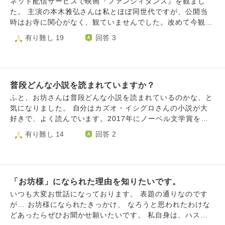
ネット配信サービスで映画『ファンシィダンス』を観まし
いることこそ生きていると言うことだと思っている。地獄も
た。 主演の本木雅弘さんは私とほぼ同世代ですが、公開当
苦しさ痛さ熱さを感じる、なら生き続けているということで
時はお寺に関心がなく、観ていませんでした。改めて今観る
すか？生きることが地獄と言うことですか？』 という内容
と、とてもコミカルで楽しい作品で、「もっと早く観ておけ
有り難し 19
回答 3
だったと思います。『地獄も天国も生きている今に全て在
ばよかった」と思いました。（当時のバブル時代の雰囲気も
る』ということですか？
懐かしいです） この作品はお寺での厳しい修行が見どころ
ですが、実際に修行を経験されたお坊様方のご感想や体験
談、ツッコミをぜひ伺ってみたいです。 たとえば―― 「こ
普段どんな小説を読まれていますか？
こに共感した」 「ここは現実ではあり得ない」 「自分の時
はもっとツワモノがいた」 「私はこんな失敗をやらかし
ふと、お坊さんは普段どんな小説を読まれているのかな、と
た」 ……などなど。 宗派や時代は問いません。皆さまのリ
気になりました。 自分はカズオ・イシグロさんの小説が大
アルなお話を楽しみにしています。
好きで、よく読んでいます。2017年にノーベル文学賞を受
賞された方です。日本に住んでいたのですが父親の仕事の関
有り難し 14
回答 2
係で５歳のときに渡英された方で、20代のときにイギリス国
籍を取得された作家さんです。 今年11月８日（土）で71歳
になられるイシグロさんですが、寡作な作家のため、25歳の
ときに作家デビューしているのに、きちんとまとまった作品
「お坊様」になられた理由を知りたいです。
は９作品しかありません。 【全作品一言あらすじ】 ①『遠
い山なみの光』（A Pale View of Hills, 1982） 戦後長崎
いつも大変お世話になっております。 表題の通りなのです
時代を回顧するイギリス在住の日本人主人公 ②『浮世の画
が… お坊様になられたきっかけ、 なろうと思われたわけな
家』（An Artist of the Floating World, 1986） 戦中にプ
どあったらぜひお聞かせ願いたいです。 私自身は、ハスノ
ロパガンダに加担した日本画家 ③『日の名残り』（The Re