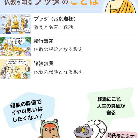
ブッダ（お釈迦様）
教えと名言・逸話
諸行無常
仏教の根幹となる教え
諸法無我
仏教の根幹となる教え