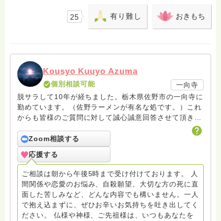
有り難し
おきもち
25
Kousyo Kuuyo Azuma
個別相談可能
一向寺
脱サラして10年が経ちました。栃木県佐野市の一向寺に
勤めています。（佐野ラーメンが有名な処です。）これ
からも皆様のご質問に対して誠心誠意回答させて頂きた
いと存じます。まだまだ修行中の身ですので至らぬ点あ
ろうかとは存じますが共に精進して参りましょうね。お
Zoom相談する
寺にもお気軽に遊びに来てください。
応援する
ご相談は朝から午後5時まで受け付けております。 人
間関係や恋愛のお悩み、自殺願望、大切な方の死に直
面した苦しみなど、どんな内容でも構いません。一人
で抱え込まずに、ぜひお辛いお気持ちを吐き出してく
ださい。 仏様や神様、ご先祖様は、いつもあなたを