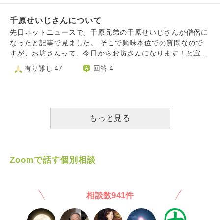
ら大変申し訳ありません。 無知でお恥ずかしいですがどう
かよろしくお願いいたします。
千原せいじさんについて
先日ネットニュースで、千原兄弟の千原せいじさんが僧侶に
なったと記事で見ました。 そこで興味本位での質問なので
すが、お坊さんって、今日からお坊さんになります！と宣言
したら、お坊さんになれるものなのでしょうか？ ある程度
有り難し 47
回答 4
の修行などをしないと、お坊さんと名乗れないのでしょう
か。 勝手にめっちゃ苦しい修行をしてお坊さんになるイメ
ージだったので気になりました。 仕組みがよく分からない
ので、教えてください
もっと見る
Zoomで話す個別相談
相談数941件