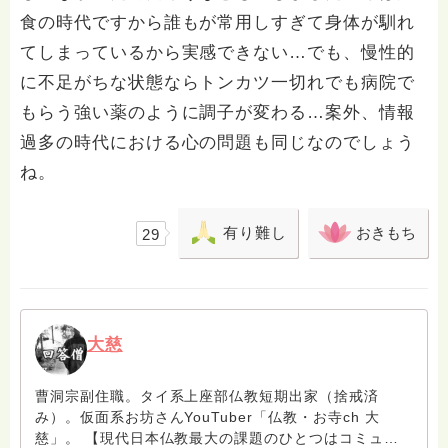
食の時代ですから誰もが常用しすぎて身体が馴れ
てしまっているから実感できない…でも、慢性的
に不足がちな状態ならトンカツ一切れでも病院で
もらう強い薬のように調子が変わる…案外、情報
過多の時代における心の問題も同じなのでしょう
ね。
有り難し
おきもち
29
大慈
曹洞宗副住職。タイ系上座部仏教短期出家（捨戒済
み）。仮面系お坊さんYouTuber「仏教・お寺ch 大
慈」。 【現代日本仏教最大の課題のひとつはコミュニ