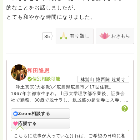
的なことをお話しましたが、
とても和やかな時間になりました。
有り難し
おきもち
35
和田隆恩
個別相談可能
林鴬山 憶西院 超覚寺
浄土真宗(大谷派)／広島県広島市／17世住職。
1967年京都市生まれ。山形大学理学部卒業後、証券会
社で勤務。30歳で脱サラし、親戚筋の超覚寺に入寺、
45歳で住職継職。 遺族の分かち合いやお悩み相談な
どグリーフサポート活動を続け、お寺の掲示板による法
Zoom相談する
語伝道にも尽力している。カープ坊主の会会員。
応援する
こちらに法事が入っていなければ、ご希望の日時に相