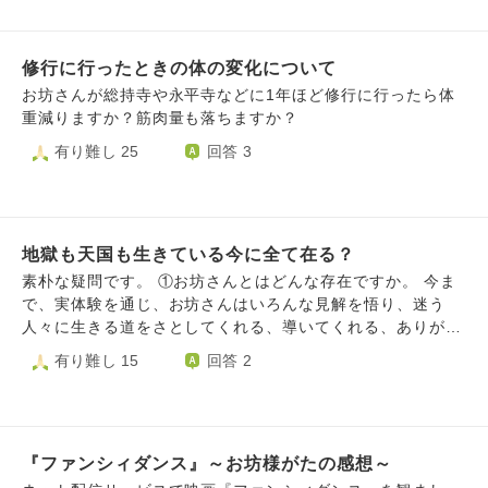
にお友達として交流させていただきたいと強く願っておりま
す🙄💭 ​もし不躾でなければ、どのような場所や方法であれ
ば、お坊様方と自然に交流できる機会を持てるか、ご教示い
修行に行ったときの体の変化について
ただけないでしょうか🤔‼️
お坊さんが総持寺や永平寺などに1年ほど修行に行ったら体
重減りますか？筋肉量も落ちますか？
有り難し 25
回答 3
地獄も天国も生きている今に全て在る？
素朴な疑問です。 ①お坊さんとはどんな存在ですか。 今ま
で、実体験を通じ、お坊さんはいろんな見解を悟り、迷う
人々に生きる道をさとしてくれる、導いてくれる、ありがた
い存在だと思ってきました。SNSで『お坊さんだから、精神
有り難し 15
回答 2
病のひとの気持ちはわからない、逆に教えてほしい』のよう
な投稿をしてるお坊さんと一般の方『お坊さんは病まないの
か』というやりとりを目にしました。そのお坊さんからの返
答は見当たらなかったので、こちらに質問させていただきま
『ファンシィダンス』～お坊様がたの感想～
した。 ②上記のやりとりをしてる一般の方の質問が興味深か
ったので、おききしたいです。うろ覚えですが、 『感じて