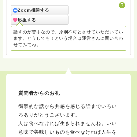
祖道元禅師は、愛語には世界を一変させる力があると仰
っています。回答には厳しい言葉を入れることもありま
Zoom相談する
すが、相手を思いやる気持ちがあってこその言葉と捉
応援する
え、受け止めていただきたいです。 ※質問の答えについ
て、話の大筋は変えませんが、投稿してから誤字脱字を
話すのが苦手なので、原則不可とさせていただいてい
直したり、内容をよりわかりやすくするため、若干加筆
ます。どうしても！という場合は運営さんに問い合わ
修正することがあります。ご了承ください。 ※「お
せてみてね。
礼」は必ず拝読していますが、それに対して回答の追記
は原則しないことにしています。ご了承ください。 ・
回答する件数は減っていますが、ほぼ全ての質問とつぶ
やきに目を通しています。
質問者からのお礼
衝撃的な話から共感を感じる話までいろい
ろありがとうございます。
人は食べなければ生きられませんね。いい
意味で美味しいものを食べなければ人生を