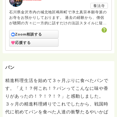
養法寺
石川県金沢市内の城北地区鳴和町で浄土真宗本願寺派の
お寺をお預かりしております。 過去の経験から、僧侶
が聴聞の方々に一方的に話すだけの法話スタイルに疑問
を感じ、悩んでる人・苦しんでいる人・勿論そうではな
いチョット仏教に興味がある人のお話しを聞き、対話す
Zoom相談する
る中でより良い方向を一緒に探す事を重要視していま
応援する
す。 お気軽にご相談下さい。
パン
精進料理生活を始めて３ヶ月ぶりに食べたパンで
す。「え！？何これ！？パンってこんなに味や香
りがあったの！？！？！？」と感動しました。
３ヶ月の精進料理縛りでこれでしたから、戦国時
代に初めてパンを食べた人達の衝撃たるやいかば