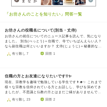
「お坊さんのことを知りたい」問答一覧
お坊さんの役職名について(別当・丈侍)
お坊さんの就任についてのニュース記事を読んで、気になり
ました。 別当(べっとう)＝住職で、寺でいちばんえらい人？
なら副住職は何といいますか？ 丈侍(じょうじ)＝秘書的な
人？ こういうお坊さんの役職名一覧について、詳しくわか
有り難し 7
回答 1
るサイトはないでしょうか。 もしご存じでしたら、ご教示
頂ければ幸いです。何卒よろしくお願い申し上げます。
住職の方とお友達になりたいです‼️✨
現在、宗教学を趣味で勉強している学生です👨‍🎓✨ これまで
様々な宗教を信仰されている方とお話しし、学びを深めてき
ましたが、不思議と仏教の方とはまだご縁がありませんでし
た😭💦 ​知識として学ぶだけでなく、実際に仏教徒の方や住
有り難し 23
回答 2
職の方の生のお声を聞いたり、考え方に触れたりして、対等