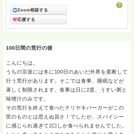
ケーション不足】をミッションに10年以上、インターネ
ット上で情報発信をしています。 YouTubeでは仏教の
Zoom相談する
教えや読経だけでなく、お寺の真相やお坊さんの生活が
応援する
分かる動画を配信しています。（リンクは↓のURL）
100日間の荒行の後
こんにちは。
うちの宗派には冬に100日のあいだ外界を遮断して
行う荒行があります。そこでは食事、睡眠などが
著しく制限されます。食事は日に2度、うすい粥と
味噌汁のみです。
その荒行を終えて食べたテリヤキバーガーがこの
世のものとは思えぬ旨さ！でしたが、スパイシー
に感じられ過ぎて2口しか食べられませんでした。