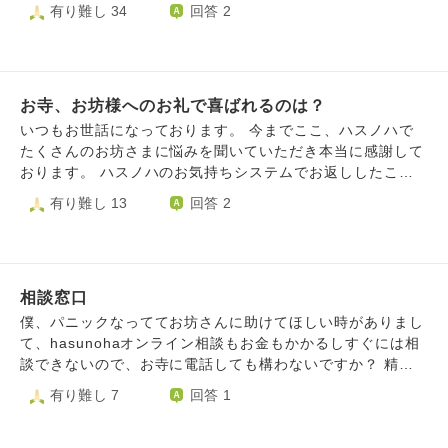
ハをキッカケに仏教に非常に関心がありますが、 お恥ずか
有り難し 34
回答 2
mains of the Day, 1989） ある貴族の過ちを老執事が語
しいことに厳しいだろう修行を乗り越えられる自信が全くあ
る ④『充たされざる者』（The Unconsoled, 1995） 世
りません…。 そこでお坊様方のお話をお伺いしたく思いま
界的ピアニストのドタバタ劇 ⑤『わたしたちが孤児だった
した。 お忙しい中恐縮ですが、お教えいただけたら幸いで
ころ』（When We Were Orphans, 2000） 両親の行方
す。
を突き止めるために探偵になった主人公 ⑥『わたしを離さ
お寺、お坊様へのお礼で喜ばれるのは？
ないで』（Never Let Me Go, 2005） 特殊な事情を抱え
いつもお世話になっております。 今までここ、ハスノハで
た子供たちの成長譚 ⑦『夜想曲集』（Nocturnes, 2009）
たくさんのお坊さまに悩みを聞いていただき本当に感謝して
音楽と夕暮れをめぐる五つの短編 ⑧『忘れられた巨人』
おります。 ハスノハのお気持ちシステムでお返ししたこと
（The Buried Giant, 2015） 中世を舞台に息子を探す旅
もありますが、まだまだお礼できておらず、いつか助けてい
有り難し 13
回答 2
に出る老夫婦 ⑨『クララとお日さま』（Klara and the Su
ただいたお坊さま方のお寺に伺って直接お礼させていただき
n, 2021） AIロボットと人間との友愛を描く お坊さんは
たいと思っています。(それが夢です) ハスノハと出会ったこ
普段どんな小説を読まれているのか（あるいは、全く読まな
とで仏教に興味を持ち、近くのお寺の法話などに伺ったこと
いのか）、読まれるとしたらそれはどんな作家さんのどんな
もあるのですが、その際お聞きしても金銭は必要ないという
内容なのかをお教えくださると嬉しいです。 お忙しいとこ
相談窓口
ことだったのでお参りに多めにお金を入れました。 そこで
ろ恐縮ですが、ご回答くださると幸いに思います。ここまで
お聞きしたいのですが。 わたしは所謂、門徒さんや檀家と
僕、パニックなっててお坊さんに助けてほしい時がありまし
読んでくださり、ありがとうございました。
いうものにはなっておらず、特に決まったお寺だけにお世話
て、hasunohaオンライン相談もお金もかかるしすぐには相
になっているというわけではありません。 いつかハスノハ
談できないので、お寺に電話しても構わないですか？ 精神
でお世話になったお寺にお礼に伺うときも、今現在の近くの
的に不安定が続いてて寂しい時や緊急の相談窓口教えてくだ
有り難し 7
回答 1
お寺にも、お礼の気持ちを伝えるのはどのようにするのがベ
さい。
ストでしょうか？ 個人的には「金銭」という形でお渡しし
たいのですが失礼になりますか？ この質問自体失礼だった