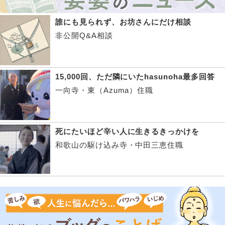
誰にも見られず、お坊さんにだけ相談
非公開Q&A相談
15,000回、ただ隣にいたhasunoha最多回答
一向寺・東（Azuma）住職
死にたいほど辛い人に生きるきっかけを
和歌山の駆け込み寺・中田三恵住職