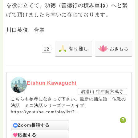
を役に立てて、功徳（善徳行の積み重ね）へと繋
げて頂けましたら幸いに存じております。
川口英俊 合掌
有り難し
おきもち
12
Eishun Kawaguchi
岩瀧山 往生院六萬寺
こちらも参考になさって下さい。最新の拙法話「仏教の
法話 ミニ法話シリーズアーカイブ」
https://youtube.com/playlist?
list=PLG2SRXHSbDlUsU_Yt0NVGCCk0dq89Vndo&feature
Zoom相談する
応援する