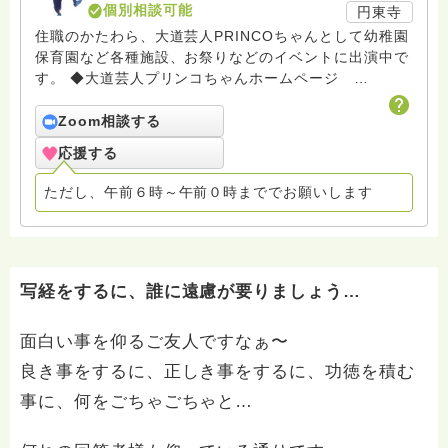
個別相談可能
円東寺
住職のかたわら、大道芸人PRINCOちゃんとして幼稚園
保育園など各種施設、お祭りなどのイベントに出演中で
す。 ◆大道芸人プリンコちゃんホームページ
http://princo.fc2web.com/ 真言宗豊山派総合研究院
布教研究所常勤研究員 常任布教師 仏教伝道教材の「な
Zoom相談する
むなむ」代表 流山市青少年環境浄化事業推進委員会
応援する
環境部会長 流山市青少年指導センター補導員 連絡協
議会副会長 保護司（柏地区流山支部） 柏マジッククラ
ただし、午前６時～午前０時まででお願いします
ブ会員 日本ジャグリング協会会員 流山ジャグリングク
ラブ顧問 日本ツイストバルーン協会会員 ◆PRINCOち
ゃんねる（法話動画など）
https://www.youtube.com/channel/UC4gxIC4-
oeR4ns3FpNr8vqA?view_as=subscriber
写経をするに、誰に遠慮が要りましょう…
面白い事を仰るご友人ですなぁ〜
良き事をするに、正しき事をするに、功徳を積む
事に、何をごちゃごちゃと…