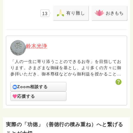
有り難し
おきもち
13
鈴木光浄
「人の一生に寄り添うことのできるお寺」を目指してお
ります。さまざまな御縁を基とし、より多くの方々に御
参拝いただき、御本尊様などから御利益を授かることを
願っております。 また、本来お寺の持つ機能として、
「学び」「癒し」「楽しみ」などがあったとお聞きしま
Zoom相談する
す。 あらゆる可能性に対して、日々精進しながら日々
応援する
模索しながら、多くの方々との御縁がつながっていくこ
とを願っております。合掌
実際の「功徳」（善徳行の積み重ね）へと繋げる