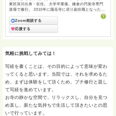
東区深川出身・在住。 大学卒業後、鎌倉の円覚寺専門
道場で修行。 2010年に陽岳寺に戻り副住職となった後
「ようがくじ不二の会」を立ち上げ坐禅会、ゲーム部、
お茶の会などを企画開催。 昔からお寺はお手繋ぎをし
Zoom相談する
ていました。もっとご縁を結んでいただきやすくしたい
応援する
と思い、結婚相談所を開所いたしました（門前仲町 下
町結婚相談所）。 hasunnohaでは、微力ながら考えた
こと、思ったことを回答させていただきます。
気軽に挑戦してみては！
写経を書くことは、その目的によって意味が変わ
ってくると思います。当院では、それを求めるた
め、まずは体験をして頂くため、プチ修行と題し
て写経を進めています。
お寺の静かな空間で、リラックスし、自分を見つ
め直し、新たな気持ちで生活して頂きたいとの思
いで行っています。