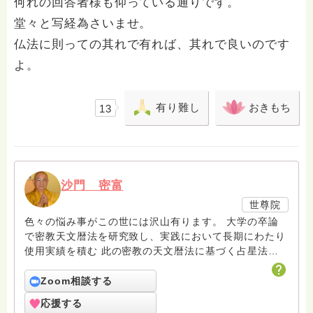
何れの回答者様も仰っている通りです。
堂々と写経為さいませ。
仏法に則っての其れで有れば、其れで良いのです
よ。
有り難し
おきもち
13
沙門 密富
世尊院
色々の悩み事がこの世には沢山有ります。 大学の卒論
で密教天文暦法を研究致し、実践において長期にわたり
使用実績を積む 此の密教の天文暦法に基づく占星法
で、衆生の手助けをと考えます。 また、一座供養、一
座祈祷も承って居ります。 本来、供養や祈祷は長期に
Zoom相談する
渡り此れを継続的行うものですが、 一回のみの供養や
応援する
祈祷を一座供養・一座祈祷として、此処にお受けするも