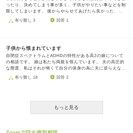
唱え、日々お勤めをしていました。 うちはお仏壇もなけれ
ったり、決めてしまう事が多く、子供がやりたい事などを制
ば、菩提寺もなく、仏教とは1ミリも関係がなかったのです
限してしまいます。 後からやらせてあげたら良かった、、
が、ご縁か小6の時日蓮宗のお坊さんと出会い、仏教に触れ
といつも後悔ばかり。 広い心で子供を見守り、好きなよう
有り難し 3
回答 1
ていきました。 お坊さんと会ったのも、般若心経はすっと
に経験させてあげたいと思っているのに、いざその場面にな
覚えられたのも、何かのご縁かと思います。 勉強は遅れて
るとついつい口を挟んで行動を邪魔してしまいます。 これ
いて、しかも3年生の大詰めなので、分からなくてもどんど
からの子供の成長に影響してしまうと思うのでどうにかして
ん進んでいかないと行けなくて、しかも中学の勉強をしてい
やめたいです。 そんな時の心構えなど何かお言葉をいただ
ても何も得るものもなく、ただ無駄な時間だなと思いまし
子供から恨まれています
ければ幸いです。 よろしくお願いいたします。
た。 でもお坊さんの動画を見ていたり、お経を読んでいる
自閉症スペクトラムとADHDの特性がある高2の娘について
時、礼拝している時はすごく清々しく楽しいんです。 それ
の相談です。 娘は私たち両親を恨んでいます。 夫の高圧的
は上辺ではなく、人生の中で初めて、本当に楽しいと感じた
な態度、私はそれが怖くて自分の保身の為に夫に逆らえない
ことで、本当に感動しました。 発達障害があり虐められた
という家庭のせいで、不登校になり、人生めちゃくちゃだと
有り難し 18
回答 2
りして逃げたり、鬱になり入院しました。 そんな私自身の
思っています。 それについては娘に謝罪して、夫も態度を
心に響いたのが仏教の教えだったんです。 そこで、調査希
改めています。私も謝罪して気をつけてはいますがまだ夫の
望表に本心を書きたいんです。「仏教に進みたい」と。世の
顔色を伺ってしまいます。 そして私への暴力が再発してし
中の常識だからと高校と書きましたが、やっぱり嫌。本心で
まい、児童相談所に対応策を聞きたくて面談をお願いしまし
嫌です。 話が膨らみましたが、 菩提寺もない。中卒の子ど
たが、発達障害が関係している暴力だと思うので医療機関へ
もっと見る
もが仏門に入れる可能性はありますか。 また受け入れてく
行くようにと断られ、 かかりつけの精神科では薬のみで対
れるお寺はあったりしますか。 仏様、お寺、お坊さんは受
応策で、落ち着くといいですね！という言葉しか聞けず、
け入れてくれるんでしょうか。 どうすれば仏門に入れます
警察に相談したところ、予想外の急展開になってしまいまし
か。 来月には進路を決めなければなりません。 自力で調べ
た。 警察としては、相談を聞いてしまった以上自宅に来て
Zoomで話す個別相談