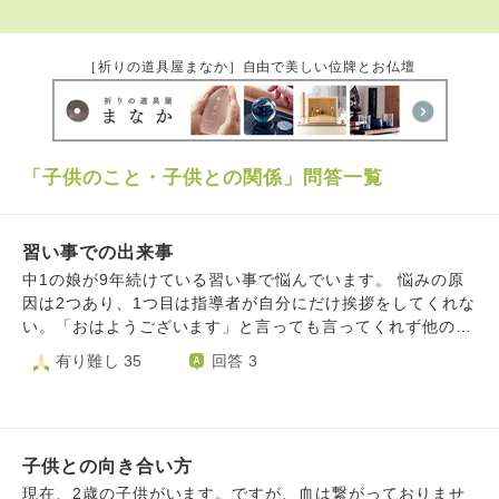
［祈りの道具屋まなか］自由で美しい位牌とお仏壇
「子供のこと・子供との関係」問答一覧
習い事での出来事
中1の娘が9年続けている習い事で悩んでいます。 悩みの原
因は2つあり、1つ目は指導者が自分にだけ挨拶をしてくれな
い。「おはようございます」と言っても言ってくれず他の子
が挨拶をしたら「おはよう」と返したり、他の子達が順番に
有り難し 35
回答 3
「ありがとうございます」と言ったら「は〜い」と返すけど
自分にだけ無言で…今日も無視されたと悲しい気持ちになり
家で泣くことが増えてきています。 私としてはしっかりし
ていて良い指導者だと思っていたので娘の気のせいでは？と
子供との向き合い方
思っていましたが度々言ってくるのでやはり無視されてるん
だなと思います。私の事嫌いなんだわ。って言う娘に対し、
現在、2歳の子供がいます。ですが、血は繋がっておりませ