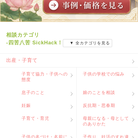
相談カテゴリ
-四苦八苦 SickHack！
▼ 全カテゴリを見る
出産・子育て
子育て協力・子供への
子供の学校での悩み
態度
息子のこと
娘のことを相談
妊娠
反抗期・思春期
子育て・育児
母親になる・母として
のありかた
子供の名づけ・名前に
子作り、妊活のすれ違