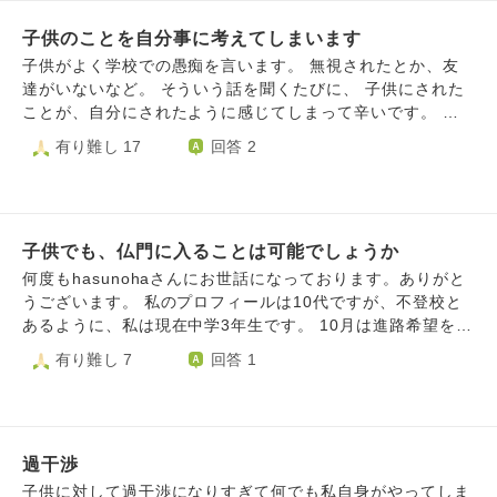
しまったのです。 娘を早退の理由に、しかも嘘の理由に使
ので、いつも通り行ったなと思ってました。 昼過ぎくらい
ってしまったことも反省しています。 こんな半端な親でご
子供のことを自分事に考えてしまいます
にバイト先の店長から、私の携帯に連絡があり、長男が来て
めんとも思いますし、もっと仕事頑張れるだろうと、帰宅し
ないとの事。 1回電話を切って本人のLINEに連絡したけど、
子供がよく学校での愚痴を言います。 無視されたとか、友
ながら自分に鼓舞していたら尚更早退したことを反省後悔し
返信なし。何か事件に巻き込まれたのか？と不安になってま
達がいないなど。 そういう話を聞くたびに、 子供にされた
てしまい。 ２回も娘を理由に嘘をついてしまったこと、そ
した。 そしたら14時過ぎに長男の友達のお母さんから連絡
ことが、自分にされたように感じてしまって辛いです。 気
んな弱い自分がとても嫌です。 私は変われるでしょうか。
があり、長男が悩みを抱えてて急に死にたくなって家に帰り
づくと、一日そのことばかり考えてしまう。 そもそもその
有り難し 17
回答 2
たくないと言ってると聞きました。 そして今、仙台にいる
現場を見てもいないし、子供の一人称の視点で語られている
そうです。私たちが住んでるのは東京です。 友達が必死に
こと。 考えても仕方がないとはわかってはいるのですが、
説得して、辛いなら僕の家においでと言ってくれて、とりあ
気づくと何がいけなかったのだろうとか原因はなんだろうと
えず東京に帰ってくるそうです。 先程、友達のお母さんか
か延々と、その様子を妄想しては傷ついています。 どうし
ら連絡あり17時半に東京駅に着くそうです。 昨日までは普
子供でも、仏門に入ることは可能でしょうか
たら、この思考のループから抜け出せるのでしょうか？
通で、特に変わった様子もなかったのに、どうしてという気
何度もhasunohaさんにお世話になっております。ありがと
持ちと無事に戻ってきてという不安な気持ちで今メールして
うございます。 私のプロフィールは10代ですが、不登校と
ます。 長男と会ったらいつも通りにしてようとは思いま
あるように、私は現在中学3年生です。 10月は進路希望を出
が、情緒不安定な息子に悩みを聞いたりしていいのでしょう
す時期で、来月は最終進路希望票を出さないといけないで
有り難し 7
回答 1
か？本人が言えるまでそっとしとくのがいいのか迷います。
す。 今まで、教師の兄や先生が言っていた流れや、社会一
そして会えた時はどんな声掛けをしたらいいでしょうか？
般常識上、高卒資格は必要だと思っており、不登校で行ける
不安のなかメールしてるので分かりにくかったら申し訳ない
通信を視野に入れていました。 しかし、それは本心ではな
ですがよろしくお願いします。
かったです。 母はやりたいことをやった方が良い。 高校な
過干渉
んて行かなくても良いんだよと教えてくれました。 ここ
一、二年で真言宗の弘法大師さんが好きになり、般若心経を
子供に対して過干渉になりすぎて何でも私自身がやってしま