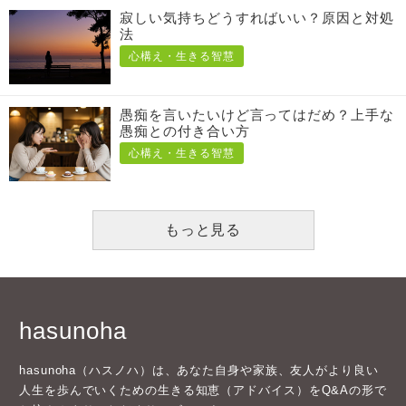
寂しい気持ちどうすればいい？原因と対処
法
心構え・生きる智慧
愚痴を言いたいけど言ってはだめ？上手な
愚痴との付き合い方
心構え・生きる智慧
もっと見る
hasunoha
hasunoha（ハスノハ）は、あなた自身や家族、友人がより良い
人生を歩んでいくための生きる知恵（アドバイス）をQ&Aの形で