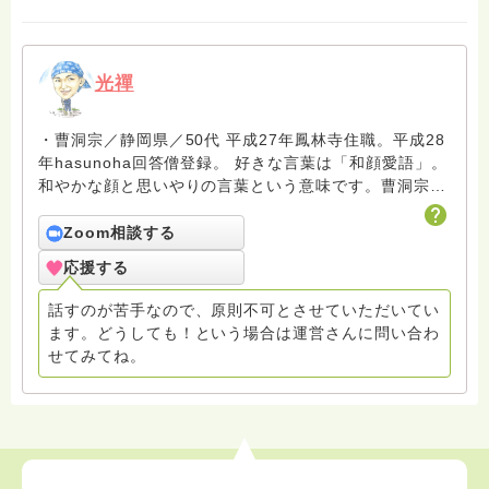
光禪
・曹洞宗／静岡県／50代 平成27年鳳林寺住職。平成28
年hasunoha回答僧登録。 好きな言葉は「和顔愛語」。
和やかな顔と思いやりの言葉という意味です。曹洞宗開
祖道元禅師は、愛語には世界を一変させる力があると仰
っています。回答には厳しい言葉を入れることもありま
Zoom相談する
すが、相手を思いやる気持ちがあってこその言葉と捉
応援する
え、受け止めていただきたいです。 ※質問の答えについ
て、話の大筋は変えませんが、投稿してから誤字脱字を
話すのが苦手なので、原則不可とさせていただいてい
直したり、内容をよりわかりやすくするため、若干加筆
ます。どうしても！という場合は運営さんに問い合わ
修正することがあります。ご了承ください。 ※「お
せてみてね。
礼」は必ず拝読していますが、それに対して回答の追記
は原則しないことにしています。ご了承ください。 ・
回答する件数は減っていますが、ほぼ全ての質問とつぶ
やきに目を通しています。