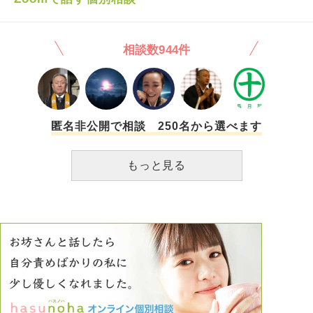
てはいますが、やはりお寺へのツテがないので、相談できる
娘と話さないといけないと言い、 警察に相談した事が分か
場所もないです。 hasunohaにいらっしゃるお坊さま。お願
ったら娘が何をするか分からないので今日のところはやめて
い致します。
欲しいと伝えましたが、とうしても自宅に来ると言って聞き
相談数944件
ませんでした。 そして、警察が帰った後娘が怒って何をす
るか分からない、最悪の事も考えて児童相談所の一時預かり
に連れて行ってもらう事になりました。 その後は自分達で
探して病院に入院か施設に入所かを考えていくようです。
暴力を受けて辛かったですし、一緒に生活するのは危険なの
は分かりますが、普通の精神状態の時もあったので、恨みを
匿名非公開で相談 250名から選べます
軽減できるような改善策を見つける努力をしたかったです。
このまま恨みが無くならない場合、一生離れて暮らすのかと
もっと見る
思うと辛いです。 娘には発達障害という生きづらさを生ま
れながらに持たせてしまい、 生まれてきても何も良いこと
がなく辛い事ばかりで生まれてきたくなかったと言われたこ
とがありました。 今回の事でその通りだと思いました。 娘
の世話は高校生になっても手がかかったので自分が大変だと
ばかり思っていて、娘の辛さを分かってあげられなかった。
発達障害のせいで、普通の生活が送れないのに、普通高校生
ならこんな事自分でできるのにと娘の努力不足だと私は感じ
ていました。 この後悔と申し訳ない気持ちをどうしたらい
いか分かりません。教えて下さい。