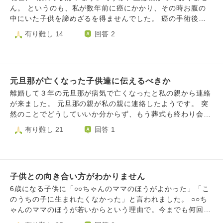
人間誰でも合う合わないや好き嫌いがあると思うけど、子供
ん。 というのも、私が数年前に癌にかかり、その時お腹の
が挨拶してるのに返さないのは指導者としても人としても残
中にいた子供を諦めざるを得ませんでした。 癌の手術後か
念な人なんだよ。と気にしないように伝えてます。娘もそう
ら数年が経ち、それでも子供を授かる事が諦められなくて、
有り難し 14
回答 2
だね、残念で可哀想な人だね。と言って気持ちを落ち着かせ
研修や勉強をして、特別養子縁組でご縁のあった子供と主人
ていますが、やはり傷付いています。 最近こんな事が続く
と３人で暮らしています。 子供は本当に可愛いです。2歳な
中で2つ目の悩みも出てきて…それは、習い事のなかで同じ
のでイヤイヤ期もあり、憎たらしい事も言ってきます。もう
時期に入り、ずっと仲良くしている子が急にマウントをとる
完全なる親子に見えるだろうし、籍もはいったので、親子の
ようになり、容姿の事を馬鹿にされたり、休憩時間も他の子
元旦那が亡くなった子供達に伝えるべきか
縁も繋がりました。 ただ、子供を見て、ふと自分の血の繋
の所に行き話してくれなかったり。逆にその子が1人だった
がった子供だったら、もっと似ているのだろうか？似ている
離婚して３年の元旦那が病気で亡くなったと私の親から連絡
ら娘の所に来るみたいだけど…娘は他の人とも話したりもす
所ばかりを探してしまいます。親になる覚悟がないのではな
が来ました。 元旦那の親が私の親に連絡したようです。 突
るけど最近は1人でいる事も多いみたいで、指導者の件で私
いかとのお叱りを受けるかも知れませんが、お腹の中の子供
然のことでどうしていいか分からず、もう葬式も終わり会う
に話してくれた時に実は最近…とこの友達の事も教えてくれ
を亡くしたことをまだ後悔しているのかもしれません。 そ
ことも出来ません。 近くに実母と暮らしてた元旦那です
有り難し 21
回答 1
ました。 私はその子自身の人間関係も変わってきていて、
の時沢山主人と話しあい、もし子供が生まれても、私が亡く
が、子供達も家は知ってますが離婚して以来会ってません。
他の子といたいと思っているのかもしれないし、ただ、容姿
なる可能性だってあると医師に言われたのもあり、納得の上
養育費は払ってくれてましたが子供達とは一切関わりはなか
の事は傷付いているんだから言わないでほしいと伝えた方が
だったのですが、どうしても、子供を見てるとふと思い出
ったです。子供達もお父さんはあそこでばぁちゃんと住んで
いいよと娘に話しました。 この2つの件が重なって、今まで
し、今の子供には本当に失礼になるのですが、あの時の子供
るんだなと思ってる感じです。亡くなった今後は実母は娘と
大好きだった習い事が辛い状態になっていて、もう辞めたい
が生まれていたら…と考えずにはいられません。 こんな事
子供との向き合い方がわかりません
一緒に地方に引っ越す予定だそうです。 まだ子供達には伝
と言う時もあったり、気にしない！強い人間になる！と言っ
誰にも言えません。でもふと涙がでてきます。
えてません。 今伝えてその後のメンタルを考えると支えき
6歳になる子供に「○○ちゃんのママのほうがよかった」「こ
て、まだやりたいと思う気持ちもあったり、毎日感情がグチ
れるかが不安です。今の落ち着いてる生活が壊れるのが怖い
のうちの子に生まれたくなかった」と言われました。 ○○ち
ャグチャになっています。 私としては、大好きで長く続け
です。不安定になり学校も行けなくなるかもしれません。
ゃんのママのほうが若いからという理由で。今までも何回か
た習い事をあと1.2年、中3くらいで清々しく娘がやりきった
伝えるべきなのかもう少し待ってもいいのかどうしたら良い
このようなことを言われても「そうなんだー」程度で流して