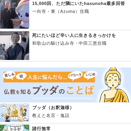
15,000回、ただ隣にいたhasunoha最多回答
一向寺・東（Azuma）住職
死にたいほど辛い人に生きるきっかけを
和歌山の駆け込み寺・中田三恵住職
ブッダ（お釈迦様）
教えと名言・逸話
諸行無常