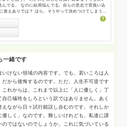
込んでる。 なのに結局悩んでる。自らの意志で背負い込
、そうやって決めつけてしまう
？ 五十路が目前に迫る愚僧の超個人
回答が誰かの人生の潤滑油になれば幸いです。 常にい
。ここhasunohaも道場のひとつです。 お付き合い
します。
も一緒です
いけない領域の内容です。でも、若いころは人
・だから後悔するのです。ただ、人生不可逆です
、これからは、これまで以上に「人に優しく」丁
て自己犠牲をしろという訳ではありません。あく
考えながら日々試行錯誤し歩むのです。それしか
に優しく」なのです。難しいけれども、私達に課
いのではないのでしょうか。これに気づいている