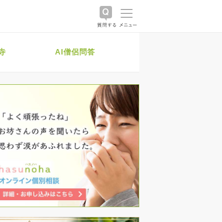
寺
AI僧侶問答