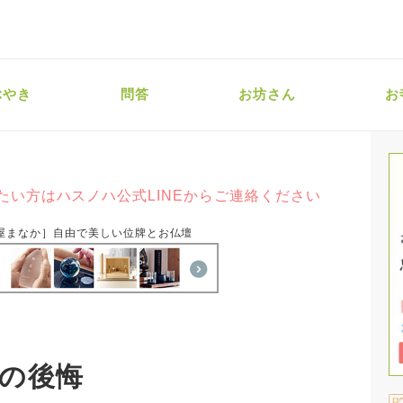
ぶやき
問答
お坊さん
お
たい方はハスノハ公式LINEからご連絡ください
屋まなか］自由で美しい位牌とお仏壇
の後悔