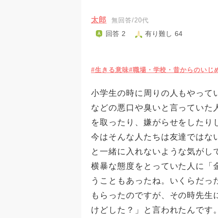
太郎
無回答/20代
回答 2
有り難し 64
#生きる意味
#職場・学校・昔からのいじ
小学生の時に周りの人もやって
などの悪口や臭いと言っていた
を取ったり、嫌がらせをしたり
今はそんな人たちは友達ではな
と一緒に入れないような気がし
横暴な態度をとっていた人に「
うこともあったね。いくらだっ
もらったのですが、その時先生
けどした？」と言われたんです