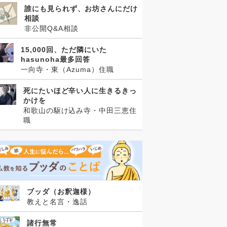
誰にも見られず、お坊さんにだけ
相談
非公開Q&A相談
15,000回、ただ隣にいた
hasunoha最多回答
一向寺・東（Azuma）住職
死にたいほど辛い人に生きるきっ
かけを
和歌山の駆け込み寺・中田三恵住
職
ブッダ（お釈迦様）
教えと名言・逸話
諸行無常