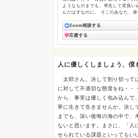
ようなものまでも、率先して背負い
んだはずなのに。 そこのあなた、身に覚えありでは？ ほら
癖、見直しませんか？ 放り出すのが早すぎやしませんか
的なボヤキだと思ってください。 私の
Zoom相談する
ろいろ勉強中。死ぬまで修行は続きます
応援する
のほど、どうぞよろしくお願いいた
人に優しくしましょう、僕
太郎さん。決して割り切っては
に対して不適切な態度をね・・
から、事実は優しく包み込んで
寧に生きて生きませんか。決し
までも、深い後悔の海の中で、
ないと思います。まさに、「人
せられている課題といってもい