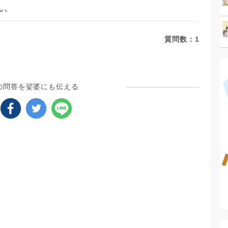
ん。
質問数：
1
の問答を娑婆にも伝える