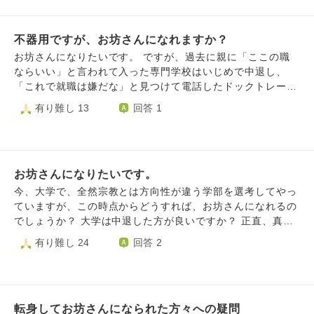
が)そのお寺を是非維持したく誇りに思います。 普通の人は
どのくらいの期間修行が必要なのでしょうか？
不器用ですが、お坊さんになれますか？
お坊さんになりたいです。 ですが、過去に親に「ここの職
ならいい」と言われて入った専門学校はいじめで中退し、
「これで就職は嫌だな」と見つけて電話したドックトレーナ
ーの施設に、寮で暮らしながら体験をした時も、掃除の見落
有り難し 13
回答 1
としやストーブを勝手につけた事により怒られ、そこから泣
いて実家に帰った経験があり、そこからは勇気が出ません。
お坊さんは暑く寒いのも平気でいなきゃならない、掃除も毎
日というイメージから勇気を出して僧侶になれる大学や専門
お坊さんになりたいです。
学校に応募でてません。 こんな不器用な人でもなれるんで
しょうか？ そして、勇気を出して応募するにはどうしたら
今、大学で、全然宗教とは方向性が違う学部を選考してやっ
いいのでしょうか？ 回答よろしくお願い致します。
ていますが、この時点からどうすれば、お坊さんになれるの
でしょうか？ 大学は中退した方が良いですか？ 正直、真面
目に就職して社会と自分を無理矢理結びつけるよりもお坊さ
有り難し 24
回答 2
んになって大自然の中で悟りを開く修行に打ち込んだ方が自
分にとって有意義だと感じた為です。
転身してお坊さんになられた方々への疑問