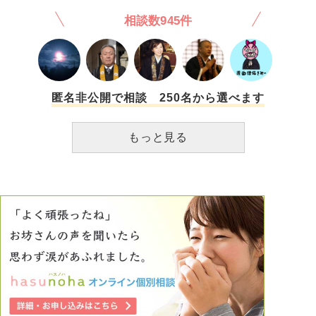
友人？の合格祈願がお願いだったみたいです… 友人の名前
相談数945件
で書いても良いのでしょうか？というお話でした… 又、友
人にお守りをお渡ししても良いですか？という質問もされて
いました。それに対してお寺さんは それは貴方のお願い事
であって、友人が本当にそれを望んでいるかと言うことはわ
からない。そして、友人に頼まれたわけでもないのに、友人
の名前を書くのはやめた方が良いのでは？ との内容の回答
匿名非公開で相談 250名から選べます
をしていました。又、お守りに関して、 日本は宗教の自由
が憲法にあるから、渡して嫌がられてしまうこともある…と
もっと見る
言う内容のお話をしていました。 この話の後に参拝の方
が、お前にはお守りや絵馬なんて必要ない！と感じたのか、
お寺の別の方に罵声を浴びせていました。 宗教で戦争が起
こる、宗教上の理由で食べられない食べ物がある。など日常
生活で溢れていることですし、高校の社会科教師の友人は歴
史の授業で宗教関連と国関連の話をする時には物凄く気を使
う。ということを話していたくらいです。 私はこの話をき
き、理解できないということは恐ろしいことだと思います。
お寺さんが細かいところまで心配して説明してるのにもかか
わらず… 上記二点について、お坊さん方が遭遇したらどの
ようにご対応されるでしょうか？ 正直、金を払えばなんと
かなる！がお参りの考えですかね？ 又これらのような場合