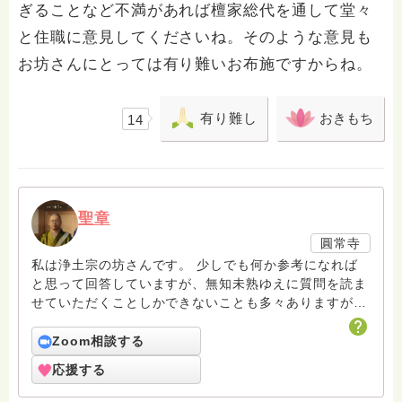
ぎることなど不満があれば檀家総代を通して堂々
と住職に意見してくださいね。そのような意見も
お坊さんにとっては有り難いお布施ですからね。
有り難し
おきもち
14
聖章
圓常寺
私は浄土宗の坊さんです。 少しでも何か参考になれば
と思って回答していますが、無知未熟ゆえに質問を読ま
せていただくことしかできないことも多々ありますがお
許しください。 回答は私個人の意見や解釈もあり、場
合によっては浄土宗の教義とは少し異なることもあると
Zoom相談する
いうことをご了承ください。 また、寺の紹介ページに
応援する
電話相談についても紹介していますのでどなたでも気兼
ねなくご利用ください。 ハスノハのお坊さんがもっと