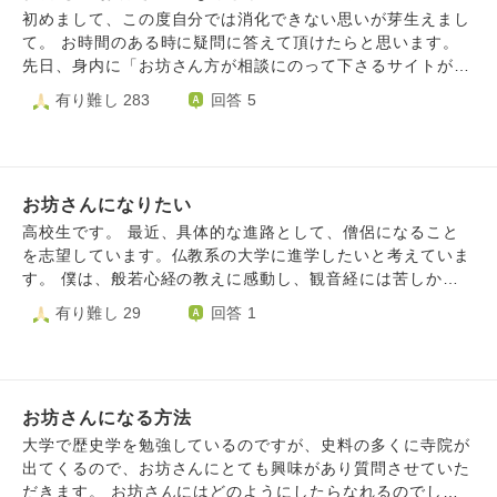
初めまして、この度自分では消化できない思いが芽生えまし
て。 お時間のある時に疑問に答えて頂けたらと思います。
先日、身内に「お坊さん方が相談にのって下さるサイトがあ
るんだよ」とこのハスノハを紹介したところ、身内が「なん
有り難し 283
回答 5
か脱サラして僧になった人や元プロレスラーの僧がいるんだ
な……」となにやら神妙な顔で呟いたなと思いきや、 「こ
の人らって僧になる前に大なり小なり犯した罪ってどうした
んかな？」 「人の悪口を言ってしまった、ネットで誹謗中
お坊さんになりたい
傷してしまっただの相談に説教かましてる坊主がいるけど、
この坊主らは今までやってきた前職でおかしてきた罪や行い
高校生です。 最近、具体的な進路として、僧侶になること
はどう折り合いつけたんだ？」 「例えば元プロレスラーな
を志望しています。仏教系の大学に進学したいと考えていま
らそういう職業とはいえ汚い言葉で相手に暴言吐いたり殴っ
す。 僕は、般若心経の教えに感動し、観音経には苦しかっ
たりしただろうに」 「仏の道に入るんだから前に殴った相
たときに救われました。みんなが幸せになれるようこの仏教
有り難し 29
回答 1
手だとか1人1人にちゃんと謝罪したんかな？それとも仕事だ
の教えを広めたい！と考え、僧侶を目指しています。 そこ
から別に悪い事じゃないとか思ってんのかな？もしくは過去
で質問なのですが、僧侶のあるべき姿はどのようなものが挙
は過去ってことでその事は切り捨てたり忘れたりしてるのか
げられるでしょうか。 上記の質問以外にも、いろいろ教え
な？仏道に入ればそういう行い全部帳消しになったつもりで
ていただけるとありがたいです。
いたりするんかな？」 「なんにも過去を清算してない坊主
お坊さんになる方法
が、ここで必死な思いでどうしたら良いか相談しに来られて
大学で歴史学を勉強しているのですが、史料の多くに寺院が
る方々に説教してる姿に違和感がある」 「自分の事棚に上
出てくるので、お坊さんにとても興味があり質問させていた
げて説教してるんならある意味偽善者よりタチが悪い気がす
だきます。 お坊さんにはどのようにしたらなれるのでしょ