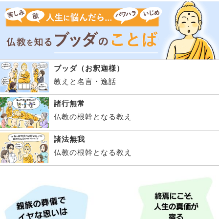
ブッダ（お釈迦様）
教えと名言・逸話
諸行無常
仏教の根幹となる教え
諸法無我
仏教の根幹となる教え