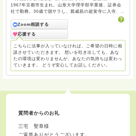
1967年京都市生まれ。山形大学理学部卒業後、証券会
社で勤務。30歳で脱サラし、親戚筋の超覚寺に入寺、
45歳で住職継職。 遺族の分かち合いやお悩み相談な
どグリーフサポート活動を続け、お寺の掲示板による法
Zoom相談する
語伝道にも尽力している。カープ坊主の会会員。
応援する
こちらに法事が入っていなければ、ご希望の日時に相
談させていただきます。 想いを吐き出しても、あな
たの環境は変わりませんが、あなたの気持ちは変わっ
ていきます。 どうぞ安心してお話しください。
質問者からのお礼
三宅 聖章様
ご返答ありがとうございます。