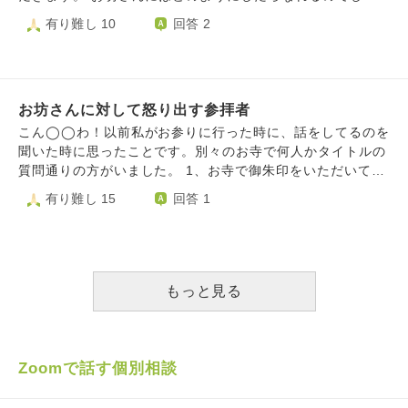
る」 と、そのような事を言っておりました。 私はそれを聞
うか。修行にいかれる際は、なにか特別な手続きが必要なの
有り難し 10
回答 2
いた時にギョッとしたものの、確かに…とちょこっと共感す
でしょうか。また、1番思い出に残っている出来事はなんで
るところがありました。 お坊さんになられる前の職業でい
すか？？
ろいろあった方々がいらっしゃると思いますが、過去の自分
の行いにはどのように向き合っていらっしゃるか教えて頂き
たいです。とても気になります。
お坊さんに対して怒り出す参拝者
こん◯◯わ！以前私がお参りに行った時に、話をしてるのを
聞いた時に思ったことです。別々のお寺で何人かタイトルの
質問通りの方がいました。 1、お寺で御朱印をいただいてク
レームを言う方 そこのお寺さんは書き置きの物しか渡せな
有り難し 15
回答 1
いお寺さんでした。受け取られる前に、お坊さんがせつめい
してるのに、参拝の方は頂いてから、返品すると言っていま
した。お坊さんはそれに対して、 これは貴方が最後まで持
つ物ですよ。返品は出来ないからやるならお焚き上げです
ね…と言っていました。 御朱印帳に直に書け！と怒り出す
もっと見る
お参りの方… 御朱印を何のために貰っているのでしょう
か…私は疑問でしょうがないです… 2.お願い事の相談に来
て、参拝のやり方や、その他お寺さんとの付き合いがわから
ないので、説明してくださいと言うお参りの方 お願いごと
Zoomで話す個別相談
をする時にお守りが良いのか、絵馬が良いのかというお話で
した。 絵馬でお願いする際に名前を書こうとしたようで、