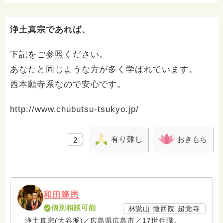
増えますように。 合掌 南無阿弥陀仏
浄土真宗であれば、
下記をご参照ください。
あなたと同じような方が多く学ばれています。
西本願寺系なので安心です。
http://www.chubutsu-tsukyo.jp/
有り難し
おきもち
2
和田隆恩
個別相談可能
林鴬山 憶西院 超覚寺
浄土真宗(大谷派)／広島県広島市／17世住職。