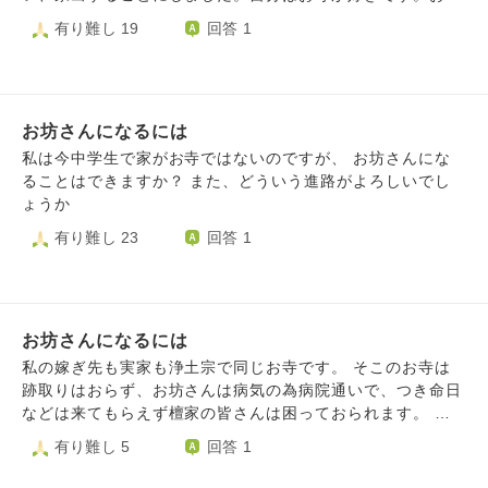
に泊まりたいけどそんなことできませんよね。なので弟子入
有り難し 19
回答 1
りしたいです。菩提寺に弟子入りしたい場合はどうすればい
いですか。電話する場合はなんで言えばいいでしょうか。も
し弟子入りしてもいいという住職さんがいたらすぐそのお寺
に行きたいです。お願いします。教えてください。私を救っ
お坊さんになるには
ていただけませんか。
私は今中学生で家がお寺ではないのですが、 お坊さんにな
ることはできますか？ また、どういう進路がよろしいでし
ょうか
有り難し 23
回答 1
お坊さんになるには
私の嫁ぎ先も実家も浄土宗で同じお寺です。 そこのお寺は
跡取りはおらず、お坊さんは病気の為病院通いで、つき命日
などは来てもらえず檀家の皆さんは困っておられます。 お
坊さんになるには1年は学校に通うと聞きましたがそんなに
有り難し 5
回答 1
簡単になれるのですか？ 最近お坊さんが浄土宗のトップの
位の称号というものを与えられたそうで(定かではないです