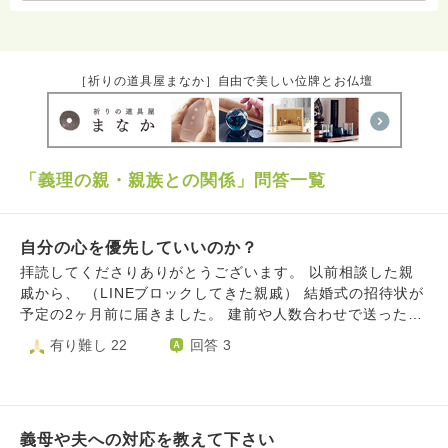
［祈りの道具屋まなか］自由で美しい位牌とお仏壇
「義理の親・親族との関係」問答一覧
自分の心を優先していいのか？
拝読してくださりありがとうございます。 以前相談した親
戚から、 （LINEブロックしてきた親戚） 結婚式の招待状が
予定の2ヶ月前に届きました。 建前や人数合わせで送ったの
かもしれないですが、、 親戚からは、あなたはLINEブロッ
有り難し 22
回答 3
クしたよ。 言わなくてもわかると思うけど。 と言われたこ
とがあります。 それに、お葬式のときに知らん顔されまし
た。 本当に行きたくありません。 招待状やぶきたいくらい
の気持ちです。 電報も送りたくありません。 こどもは、小
義母や夫への対応を教えて下さい
さい頃に会ったことはあるけど、誰？結婚式行ったこと な