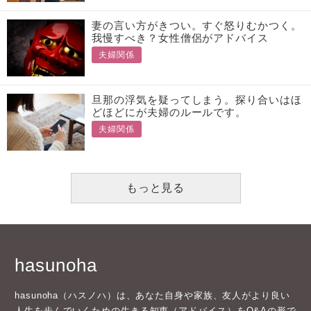
妻の言い方がきつい。すぐ怒りむかつく。
我慢すべき？女性僧侶がアドバイス
夫婦関係
旦那の浮気を疑ってしまう。探り合いはほ
どほどにが夫婦のルールです。
夫婦関係
もっと見る
hasunoha
hasunoha（ハスノハ）は、あなた自身や家族、友人がより良い
人生を歩んでいくための生きる知恵（アドバイス）をQ&Aの形で