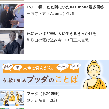
15,000回、ただ隣にいたhasunoha最多回答
一向寺・東（Azuma）住職
死にたいほど辛い人に生きるきっかけを
和歌山の駆け込み寺・中田三恵住職
ブッダ（お釈迦様）
教えと名言・逸話