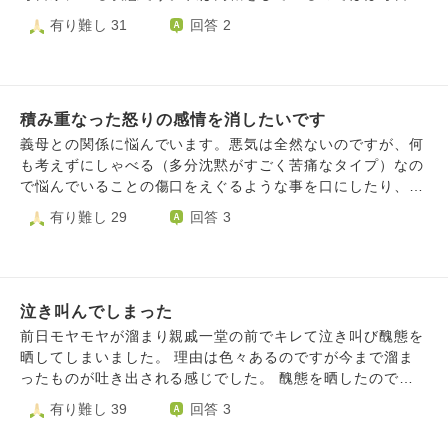
に、行って貰ってます。 たまに顔を見せなければ…という
た今月末に会いに来ることになっていたのですが届いたらラ
にいて家事と内職をこなしています。 義妹は日中は仕事、
有り難し 31
回答 2
偽善が自分を追い込んでいるのでしようか？闘病中の夫に義
インが「◯〜◯日で赤ちゃん見に行きたいと思ってるんです
帰宅してからや休日は家の事は一切しません。 1番ご相談し
母や生活面で 言いたい事をかなり我慢してます。 闘病中の
が、どうですか？ ◯日が平日なので、〇〇に泊まる ◯日は
たいことは、義父がまったくと言っていいほど「共有」しな
家族への対応をご指導くださいませ。
息子宅（私の家）に泊めてもらう。 どうですか？ と息子に
いことです。 それも自分にだけということです。 「〇〇日
送りました。大丈夫ですか？」 と。産後1ヶ月でこれはと思
に来客が来る」ことや「〇〇の日にみんなで〜に行く」など
い断りの連絡を入れました。 出産前にも「産後はまだ体調
積み重なった怒りの感情を消したいです
主人と義妹には伝えるのに自分にだけ共有がなく、その日に
や生活リズムが整わないと思うので、様子を見ながら日帰り
なって自分だけバタバタと準備をする....なんてことが多々
義母との関係に悩んでいます。悪気は全然ないのですが、何
でのご案内になってしまうかと思いますが会いにきてくださ
あります。 主人に関しては私に「言うの忘れた」が多々あ
も考えずにしゃべる（多分沈黙がすごく苦痛なタイプ）なの
るのを親子共々楽しみにお待ちしています」と送ったのに、
り伝わらないことが多いです。 急な訪問などは致し方ない
で悩んでいることの傷口をえぐるような事を口にしたり、噂
これか、、、と疲れ果てています。 他にも小さいことまで
のですが、来る予定がわかっているのに当日に知らされたら
話にして欲しくないような事、一番根に持っているのが流産
有り難し 29
回答 3
言い始めるとキリなく色んなことがあり、私のこの嫌なこと
こちらも予定やスケジュールを変えなきゃいけなくなるのが
しそうで病院に行ったり来たりしていることをほとんど面識
を思い出したり勝手に予測してブルーになってしまう性格な
本当に嫌で仕方ありません。 退職してからは同じ屋根の下
のない知り合いに話されたり、私と同じような境遇の人の悪
のでずっと今日このラインが来てからも頭の中をぐるぐるし
で顔も合わせる事は以前より多いし十分伝えるタイミングは
口を聞かされたり、もう何年分も積み重なって昨日で限界で
ていてせっかく新生児もいる時間なのに嫌なことばかり浮か
あるのになぜ話さないのか疑問です。(私から話しかける事
した。その場では話題を変えたりやんわりと不快だと伝えた
んできて嫌になっています。 もともと遠方に住んでいるの
が多いです) 当初から口数が多い方ではない義父ですが、私
泣き叫んでしまった
りしてるのですが、本人に悪気がないのでのれんに腕押し状
で（新幹線で4時間ほど）年に多くて3回会うかくらいなので
が間違っている場合や家庭における指摘などはちゃんと伝え
態です。自分の考え方を変えて受け流せるようになるしかな
前日モヤモヤが溜まり親戚一堂の前でキレて泣き叫び醜態を
すが、会うたび疲れて嫌な思いをすることが多いのでもう会
てくれます。(どちらかと言うとそちらの方がだいぶ多いで
いのですが、昨日の夜もぐるぐる同じ事を考え続けて抜け出
晒してしまいました。 理由は色々あるのですが今まで溜ま
うことも本当に嫌になってきました。 （私がそう思ってい
す) 過去に主人を通して「共有」についてはやんわり伝えた
せません。どうすれば笑って受け流せるようになるでしょう
ったものが吐き出される感じでした。 醜態を晒したので恥
るので相手もそう思っているかもしれません） 夫にとって
のですが、それも今となっては忘れているようです。 やん
か。子供の面倒を定期的に見てもらったりお世話になってい
ずかしくて同じ家（二世帯同居です）に住んでいるのが嫌で
有り難し 39
回答 3
は当たり前ですが大事な両親なので、あんまり義両親のこと
わり伝えても改善がないのではっきりと伝えた方がいいので
るのでありがたいのですが顔を合わせるたびに気が重いで
す。嫁なので出ていけばいいのかもしれませんが。 私がこ
を悪く言ったりするのは良くないと思っているのですがこの
しょうか....
す。
んなことをしなければ平穏な日々だったのかなと後悔しかあ