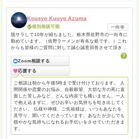
Kousyo Kuuyo Azuma
個別相談可能
一向寺
脱サラして10年が経ちました。栃木県佐野市の一向寺に
勤めています。（佐野ラーメンが有名な処です。）これ
からも皆様のご質問に対して誠心誠意回答させて頂きた
いと存じます。まだまだ修行中の身ですので至らぬ点あ
ろうかとは存じますが共に精進して参りましょうね。お
Zoom相談する
寺にもお気軽に遊びに来てください。
応援する
ご相談は朝から午後5時まで受け付けております。 人
間関係や恋愛のお悩み、自殺願望、大切な方の死に直
面した苦しみなど、どんな内容でも構いません。一人
で抱え込まずに、ぜひお辛いお気持ちを吐き出してく
ださい。 仏様や神様、ご先祖様は、いつもあなたを
見守り、聞いてくださっています。あなたが少しでも
穏やかな気持ちになれるお手伝いをさせていただきま
す。