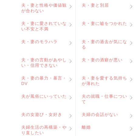
夫・妻と性格や価値観
夫・妻と別居
が合わない
夫・妻に愛されていな
夫・妻に嘘をつかれた
い不安と不満
夫・妻のモラハラ
夫・妻の過去が気にな
る
夫・妻の言動があやし
夫・妻の酒癖が悪い
い・信用できない
夫・妻の暴力・暴言・
夫・妻を愛する気持ち
DV
が薄れた
夫が風俗にいっていた
夫の就職・仕事につい
て
夫の女遊び・女好き
夫婦の会話がない
夫婦生活の再構築・や
離婚
り直したい