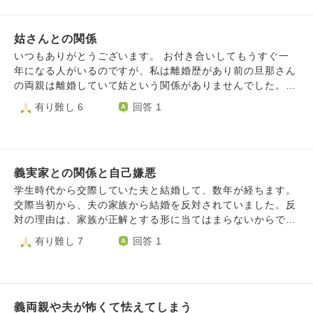
複雑な気持ちをぶつける先もなく自分の気持ちがただただブ
りません。 自分の心にどう向き合えばいいでしょうか？
ルーになっていて辛いです。
姑さんとの関係
いつもありがとうございます。 お付き合いしてもうすぐ一
年になる人がいるのですが、私は離婚歴があり前の旦那さん
の両親は離婚していて姑という関係がありませんでした。
今の人とは半年位でご両親を紹介して貰ったのですが、お正
有り難し 6
回答 1
月もいき正直結婚もしてないのにめんどくさく思ってきてま
す。 今お付き合いしてる人のお母さんが来週お誕生日みた
いなんです。 プレゼントは彼が用意してくれると思うので
すが恋愛中にそこまでしないといけないの！？と思ってしま
義実家との関係と自己嫌悪
います。 面倒とこう思うのは私がそこまで彼を好きではな
いからなのか！？と思ったりもします。 別に会って嫌な事
学生時代から交際していた夫と結婚して、数年が経ちます。
されたわけでもなく、私の両親もいないので相手の両親だけ
交際当初から、夫の家族から結婚を反対されていました。反
にするのも納得いってないかもしれません。 相手は私と真
対の理由は、家族が正解とする形に当てはまらないからで
剣に結婚を考えてお付き合いしてくれてるので自分の両親と
す。 そんな反対を押し切り結婚しましたが、結婚式を行わ
有り難し 7
回答 1
仲良くしてほしい。という思いはわかるのですが… せっか
ないことや、嫁という立場になったにも関わらず義実家より
く会ってるんだから、二人で遊びに行こう!とお母さんの誕
も自分の実家にいることが多いことについて、夫の家族だけ
生日に実家に行きたくない…と思っても言ったら可愛げない
でなく親戚からもたくさん非難されました。心無い言葉をか
ですよね…
けられ、涙してしまうことも多くありました。また、義実家
義両親や夫が怖くて怯えてしまう
には夫の兄弟夫婦もいるのですが、その兄弟夫婦と比べられ