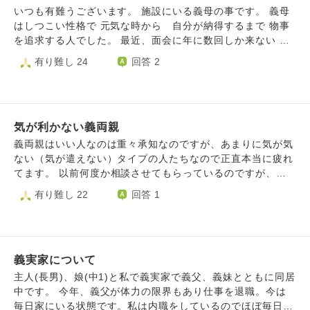
いから、行ってみたい。 と話していました。勉強になるな
いつも有難うございます。 施設にいる義母の事です。 義母
ら… とも思いますが… 本当に行きたくないです。うつ病も
はしつこい性格で 元気な時から 自分が納得するまで 物事
あるので、 参加したら、体調崩しそうです。 丁度運動会の
を追求する人でした。 最近、面会に年に数回しか来ない 義
時期なので、運動会と重なり参加できません。ごめんなさ
姉を心配し 義姉の事でありえない質問をします。 差し入れ
有り難し 24
回答 2
い。 でもいいのかな。と思います。 こどもには、行きたい
の果物やお菓子を 質問に答えない限り食べない…と言いま
のはわかる。でも、結婚式は、本当に行きたい人の結婚式に
す。施設は、手厚い所なのに 義母のしつこさで最近は 冷蔵
行ったほうがいいと思うんだ。 と伝えてもいいのかな…と
庫の果物や飲み物も 前ほどは 頼んでも食べさせてくれま
も思います。 それに、今婚姻費用調停中で、 こどもと2人暮
せん。 仕事とは言え 施設の人の気持も わかります。数日
らしで、生活費に余裕がありません。 自分の気持ちを優先
気が利かない義両親
前も どのように答えても納得せず 答えを聞くまで食べな
して良いと思いますか？
い…と粘ります。 暑い時期なのに…飲み物だけは 飲んで貰
義両親はいい人なのは重々承知なのですが、あまりに気が気
い 嫌な気分で帰りました。 過去にとてもいじめられたの
ない（気が遣えない）タイプの人たちなので正直本当に疲れ
で キーパーソンをしているだけでもしんどいのです。高齢
てます。 以前何度か相談させてもらっているのですが、例
者の義母には、我慢して 闘病中の夫に数時間、義母の悪口
えば私と子どもたちだけで泊まりにおいで！というので割と
有り難し 22
回答 1
を言い続けました。私も安定剤がいる身ですが やはり夫に
長旅の為オムツだけ用意してもらっていいですか？と声を掛
悪い事をしました。でもいつも病気だから…と色々我慢し続
けるも、当日大豪雨にも関わらず用意できてませんと連絡が
けています。数ヶ月に一度は 爆発してしまいます。 これか
来てベビーカーで私が2.0歳の子供と大荷物を、抱えて買い
らは夫が健康な時のように 小出しに言った方がいいのか…
に行く。 BBQでビールの空き缶を舐めさせ、夫が注意する
どうすればいいでしょうか？ 義母にきつい事を言わない
義実家について
も空だから大丈夫！みたいなふんいきだったり 親戚の家に
事、それが 親孝行…と思いたいです。 義母の性根が本当に
泊まるとなり、ホテルをとると言ってくれたが行ってみたら
主人(長男)、娘(中1)と私で義実家で義父、義妹とともに同居
嫌いです。 この心もごまかせません。 ちなみに夫は闘病中
3歳、１歳の子どもと私たち夫婦でセミダブル一台の部屋。
中です。 今年、義父が体力の限界もあり仕事を退職。今は
とは言え 元気で よく食べよく歩きます。 主に夫に面会
もちろん何も言えず私は床で寝ました。 先日3人目を出産し
毎日家にいる状態です。私は内職をしているのでほぼ毎日家