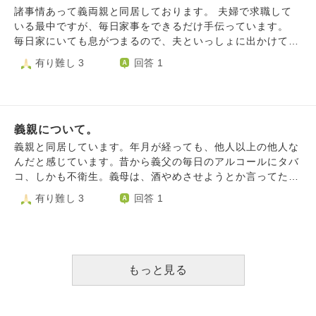
たり、私たちが許されなかったことが兄弟夫婦には許されて
諸事情あって義両親と同居しております。 夫婦で求職して
いたりすることにもモヤモヤします。 それでも、少しでも
いる最中ですが、毎日家事をできるだけ手伝っています。
認めてもらえるようにと、義実家へ頻繁に顔を出したり親戚
毎日家にいても息がつまるので、夫といっしょに出かけては
の集まりには必ず参加したりしています。 しかし、これま
います。 夕飯の準備などあるので、いつもは16時には帰っ
有り難し 3
回答 1
で嫌な言葉を浴びせられてきたという怒りや悔しさのような
てるのですが、今日は残り物で済ませられるから、いつもよ
感情が自分の心を支配し、上手く接することができません。
りはゆっくり帰れる状態でした。それでも夫には『早めに帰
むしろ、自分を傷つけた人達になぜ自分は真摯に向き合わな
ろう』と言ったのですがなかなか帰ろうとはせず、雪道のせ
ければならないのだろうと考えてしまい、態度が悪くなって
いもあり、予定より帰るのが遅くなってしまいました。姑か
しまったこともあります。 その度に、自分のことが嫌にな
義親について。
ら『なんで連絡よこさないのか？』と責められてしまいまし
ります。いつでも心穏やかにいたいのに、人として恥ずかし
た。 たしかに連絡しなかったこちらに落ち度はありますが
義親と同居しています。年月が経っても、他人以上の他人な
くない行いをしたいのに、どうしてもできません。自分のこ
『なにか病気持ってるの？』とつめられ、10年以上前にうつ
んだと感じています。昔から義父の毎日のアルコールにタバ
とが嫌でそれがまた辛いです。
状態になっていたこと、働くようになってからは大丈夫だっ
コ、しかも不衛生。義母は、酒やめさせようとか言ってたけ
たが、最近また精神的に不安定になってることは話しまし
ど、毎日お酒も与えてる。最初からアル中、ニコチン中毒だ
有り難し 3
回答 1
た。すると結婚当初、私の実家にいったとき、私がなにもし
った。タバコの副流煙も子供たちのところまできてる。子供
ないで母がいろいろしていたから、なにか病気なのかと思っ
の体のことなんて、全然考えてないし、そもそも子供のこと
ていたと、いまさら話されて困ってしまいました。 よくよ
なんて見てない。まどもに会話もできない。発言は、無責
く考えたら、連絡しなかったことと精神的な病気のことは関
任。食事は、腐ったものを平気で出すし、自分たちは体を鍛
係ないのでは…？と考えてとてももやもやしてしまいまし
えてるからと、訳がわからないことを言う。完全に頭おかし
もっと見る
た。 義両親、とくに義母は所謂毒親で、過干渉で周りと比
いし、騒音も平気で出す。旦那には騙された。そもそも身内
較はする、話し方もキツイので夫もはやく家を出ようとは言
とも、家族とも不仲だったとか言ってたくせに、結婚したら
っていますが… 仕事がみつかって家を出られるようになる
家族に寝返っだ。独身のとき、どれだけ尽くしたかなんかわ