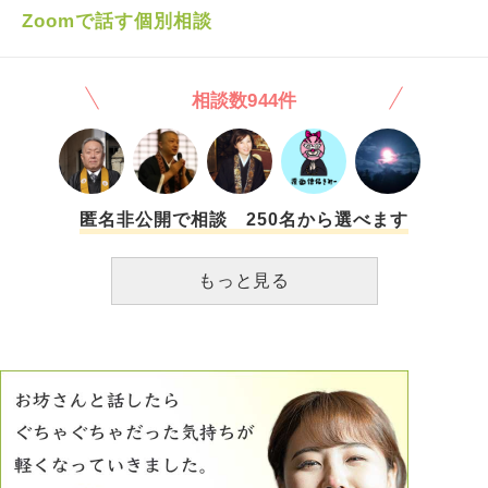
前に、私の心がおかしくなりそうです。 夫も、私のことは
かってない。自分のためなら誰でも良かったんだ。色んなこ
Zoomで話す個別相談
フォローしてくれるときはありますが、ストレスがたまって
とを犠牲にしてきた自分がバカらしい。そもそも昔からの男
くると私にも攻撃してきて、殴ったりは無いですが言葉の暴
友達もいない。ヤバいヤツだった。そして、身内ぐるみで差
力がすごくて、トラウマになり、正直離婚も考えるときあり
別がすごい。人に対する差別発言がすごいです。完全に人を
相談数944件
ます。 そのうち、消えてしまいたい、死んでしまおうと思
見下している。自分たちも、平気で迷惑行為してるくせに、
うようになってきました。 どうしたら、怯えないで生活で
なんでそんな偉そうなんだろう。多分精神病だと思うんで
きるようになるのでしょうか… 私が弱いだけなのでしょう
す。口に出すこと自体信じられません。
か…
匿名非公開で相談 250名から選べます
もっと見る