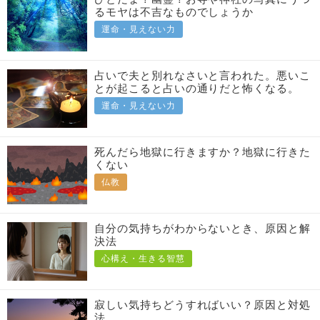
るモヤは不吉なものでしょうか
運命・見えない力
占いで夫と別れなさいと言われた。悪いこ
とが起こると占いの通りだと怖くなる。
運命・見えない力
死んだら地獄に行きますか？地獄に行きた
くない
仏教
自分の気持ちがわからないとき、原因と解
決法
心構え・生きる智慧
寂しい気持ちどうすればいい？原因と対処
法