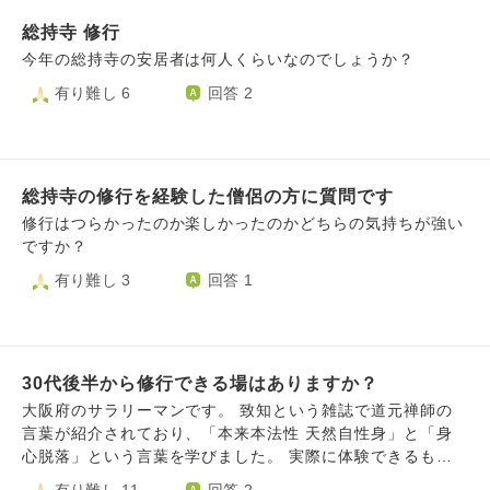
ですが、お恥ずかしながら少し自信を失ってしまいました。
総持寺 修行
ここでお伺いしたいのですが、在家の人間が戒律に少しでも
触れ、意識し生活する事は無益なのか否か。完全に守らなけ
今年の総持寺の安居者は何人くらいなのでしょうか？
れば仏道を歩めないのか。アドバイス頂けますと幸いです。
有り難し 6
回答 2
総持寺の修行を経験した僧侶の方に質問です
修行はつらかったのか楽しかったのかどちらの気持ちが強い
ですか？
有り難し 3
回答 1
30代後半から修行できる場はありますか？
大阪府のサラリーマンです。 致知という雑誌で道元禅師の
言葉が紹介されており、「本来本法性 天然自性身」と「身
心脱落」という言葉を学びました。 実際に体験できるもの
なのか、どういうものなのか気になっており、自分自身も