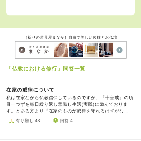
［祈りの道具屋まなか］自由で美しい位牌とお仏壇
「仏教における修行」問答一覧
在家の戒律について
私は在家ながら仏教信仰しているのですが、『十善戒』の項
目一つずを毎日繰り返し意識し生活(実践)に励んでおりま
す。とある方より『在家のものが戒律を守れるはずがな
い。』というご意見を頂きました。確かに在家に関わるすべ
有り難し 43
回答 4
ての戒律を完全に守り切るのは難しいのかもしれません。と
は言え、その戒律を守ろうと1段ずつ階段をあがるように継
続することもまた大切な行いではないかと考えております。