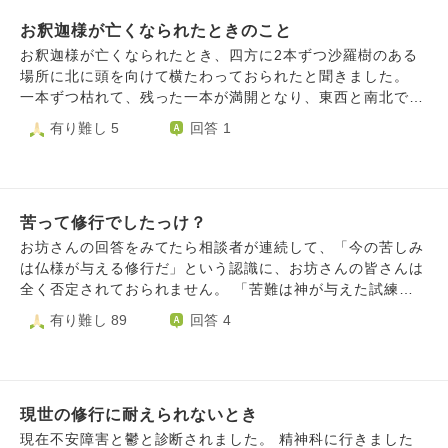
お釈迦様が亡くなられたときのこと
お釈迦様が亡くなられたとき、四方に2本ずつ沙羅樹のある
場所に北に頭を向けて横たわっておられたと聞きました。
一本ずつ枯れて、残った一本が満開となり、東西と南北で二
本がひとつになり、双樹となった。この意味を教えてくださ
有り難し 5
回答 1
い。
苦って修行でしたっけ？
お坊さんの回答をみてたら相談者が連続して、「今の苦しみ
は仏様が与える修行だ」という認識に、お坊さんの皆さんは
全く否定されておられません。 「苦難は神が与えた試練
だ」はキリスト教の考えではありませんか？ 四聖諦を初め
有り難し 89
回答 4
とする仏教の思想では現世の苦しみは修行とかいうのは否定
されてませんか？ 私は、相談者に修行だから我慢しろと言
ってるように見えます。救いになってないのではないでしょ
うか？ 苦しみはあるが、それを解決する方法があるとブッ
現世の修行に耐えられないとき
ダは説いたのではないでしょうか？ 生かじりの知識なので
解釈を間違っているかもしれません。分かりやすく解説して
現在不安障害と鬱と診断されました。 精神科に行きました