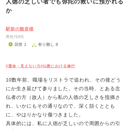
人徳の乏しい者でも弥陀の救いに預かれる
か
駅前の観音様
男性/50代
回答 1
有り難し 8
#運命・見えない力
#仏教における修行
10数年前、職場をリストラで追われ、その後どう
にか生き延びて参りました。その当時、とある念
仏者の方（故人）から私の人徳の乏しさを指摘さ
れ、いかにもその通りなので、深く頷くととも
に、やはりかなり傷つきました。
具体的には、私に人徳が乏しいので周囲からの引