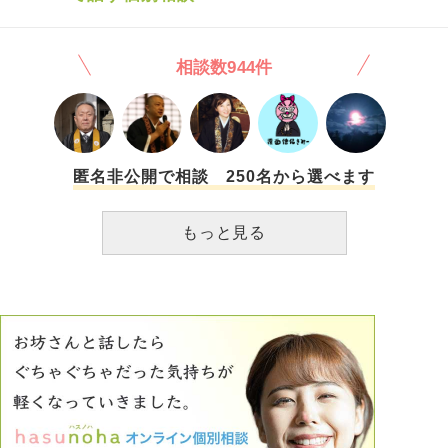
っていませんし、今後も薄いお付き合いでと私は思っていま
す。 聞き流してこれまで通り娘を見守り、話を聞いていこ
うと思ってますが、今回私にキツイ話をした方の言葉が胸に
相談数944件
刺さってしまい、モヤモヤしてしまうのも正直なところで
す。何かを変えようとは思っていません。私自身これまでや
ってきた事、娘や息子へのサポートも考え方は人それぞれで
すので他人の意見は否定しませんし、聞きますが、受け入れ
難い事はスルーしていこうとも思っています。その過程で、
今回の様に価値観を押し付けられるような状況で、改めて私
匿名非公開で相談 250名から選べます
は私と自身を持っていける様、考え方ややり過ごし方、自分
だけでは煮詰まってしまい、ご相談させてもらいました。
もっと見る
主人は娘のこれまでの状況や過程を知っているので、そうい
う発言をする人には実際には言いませんが、もちろん怒って
います。ただ、怒ったり嫌いになったりだとやはり負の感情
でモヤモヤしてしまうので、娘の頑張りや選択にはおめでと
うと心から思いますし、自分が揺らがない支えが欲しいと思
います。