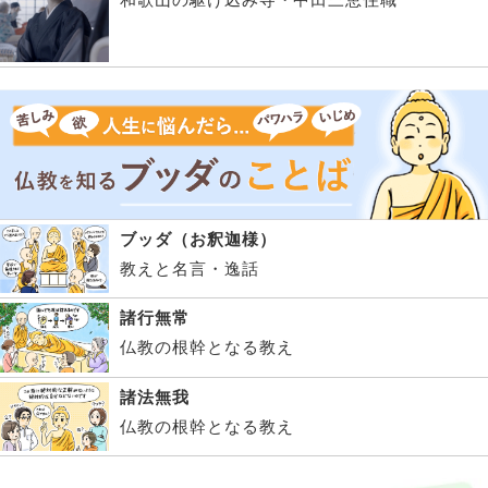
ブッダ（お釈迦様）
教えと名言・逸話
諸行無常
仏教の根幹となる教え
諸法無我
仏教の根幹となる教え