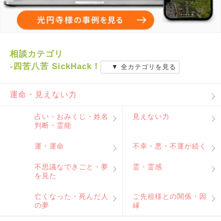
相談カテゴリ
-四苦八苦 SickHack！
▼ 全カテゴリを見る
運命・見えない力
占い・おみくじ・姓名
見えない力
判断・霊能
運・運命
不幸・悪・不運が続く
不思議なできごと・夢
霊・霊感
を見た
亡くなった・死んだ人
ご先祖様との関係・因
の夢
縁