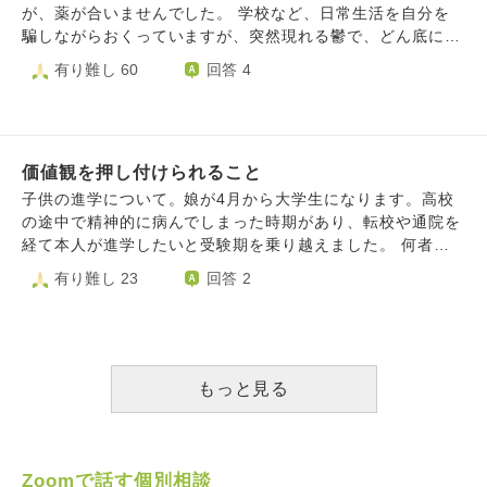
いただけないでしょうか？
が、薬が合いませんでした。 学校など、日常生活を自分を
騙しながらおくっていますが、突然現れる鬱で、どん底に落
とされ、あまりにもつらすぎます。 日常の活動をセーブす
有り難し 60
回答 4
ると、より自己嫌悪に陥るので、今までの積み上げを失うの
が怖いので、何とか周りに追いつこうとしています。 鬱や
不安がなければと毎日思います。私が病気になったことは、
仏教では何か意味はありますか？ また、私より苦しんでい
価値観を押し付けられること
る人は、たくさんいると思いますが、私にとっては、毎日希
望がなく、世界が暗く、つらいです。 現世の修行に耐えら
子供の進学について。娘が4月から大学生になります。高校
れなくなった場合、仏教では、どうなりますか？
の途中で精神的に病んでしまった時期があり、転校や通院を
経て本人が進学したいと受験期を乗り越えました。 何者か
になるかよりも4年間自分と向き合えたらという気持ちでの
有り難し 23
回答 2
進学です。京都や鎌倉で寺院を訪れたりするのが好きで、大
学では仏教を学ぶ予定です。歴史や考え方に触れ、穏やかに
学べる学問ではないかと娘に合っていると思います。 他人
から見たらそこにお金を出すのは甘いとか、大学行く意味あ
るのかなどと思うかもしれません。そして、実際そう言われ
もっと見る
てしまいました。私のゆるゆるとした子育てもその方からし
たら、見ていてもどかしいのだろうなとも感じます。 価値
観が違う人だと分かっていますし、これまでの娘のしんどい
時期を目の当たりにしていないので分かってもらおうとも思
Zoomで話す個別相談