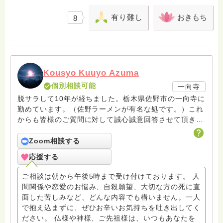
有り難し
おきもち
8
Kousyo Kuuyo Azuma
個別相談可能
一向寺
脱サラして10年が経ちました。栃木県佐野市の一向寺に
勤めています。（佐野ラーメンが有名な処です。）これ
からも皆様のご質問に対して誠心誠意回答させて頂きた
いと存じます。まだまだ修行中の身ですので至らぬ点あ
ろうかとは存じますが共に精進して参りましょうね。お
Zoom相談する
寺にもお気軽に遊びに来てください。
応援する
ご相談は朝から午後5時まで受け付けております。 人
間関係や恋愛のお悩み、自殺願望、大切な方の死に直
面した苦しみなど、どんな内容でも構いません。一人
で抱え込まずに、ぜひお辛いお気持ちを吐き出してく
ださい。 仏様や神様、ご先祖様は、いつもあなたを