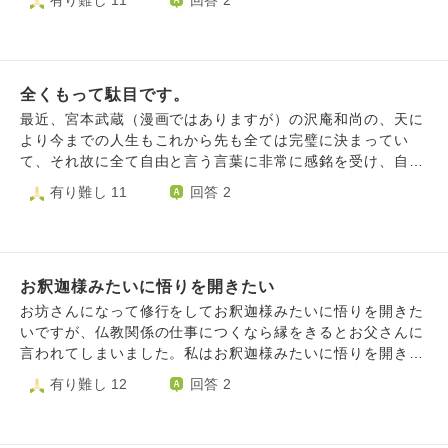
有り難し 11
回答 2
色々足りないところが多く、ふと修行？というのか、実際に
学べる機会はないものかと思って投稿しています。 ただ、
申し訳ないのですが今のところ出家するつもりもなく、今の
会社で働きたいと思っています。 そういう学びを得たり修
全くもって駄目です。
行できる機会があるのなら、通ってみたいなという感覚で
す。毎日・どこでも修業の場、ということも理解しています
最近、宮本武蔵（漫画ではありますが）の沢庵和尚の、天に
が、環境でまた違ったものがあるはずとも思っています。
より今までの人生もこれから先も全ては完璧に決まってい
そもそもそういう場所は一般人に対してでもあるのか、その
て、それ故に全て自由と言う言葉に非常に感銘を受け、自分
場合の費用感や場所などを教えてもらいたいです。
なりに宇宙の完璧な営みの中の一つであるから生きる事も死
有り難し 11
回答 2
ぬ事もなにも恐れることはないと解釈し、何か悟りを得たよ
うな心地でいたのですが、知り合いに大きな癌がみつかり、
心が嵐のようち荒れ狂ってしまいました。自分には何が起き
ても平気と思ってたくせに、悟りどころが全く駄目です。
お釈迦様みたいに悟りを開きたい
お坊さんになって修行をしてお釈迦様みたいに悟りを開きた
いですが、仏教関係の仕事につくなら縁をきるとお父さんに
言われてしまいました。私はお釈迦様みたいに悟りを開きた
いですが五逆罪、謗法罪、十悪を犯しているので悟り開けな
有り難し 12
回答 2
いですか？