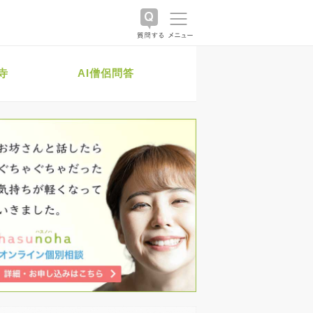
寺
AI僧侶問答