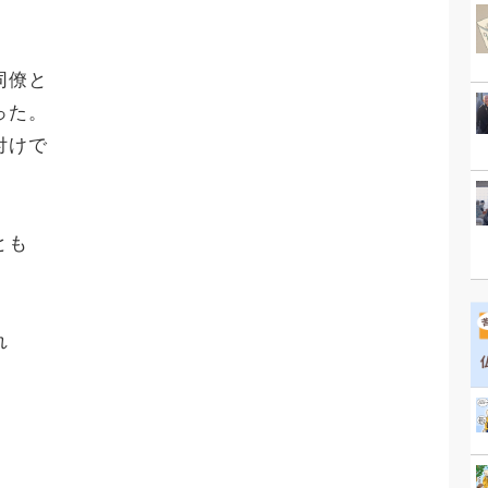
同僚と
った。
付けで
、
とも
れ