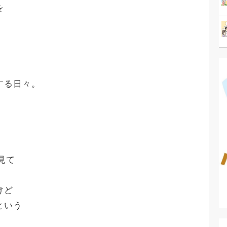
を
する日々。
を見て
けど
という