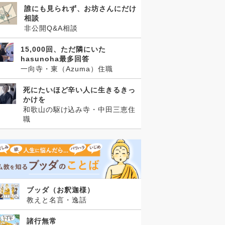
誰にも見られず、お坊さんにだけ
相談
非公開Q&A相談
15,000回、ただ隣にいた
hasunoha最多回答
一向寺・東（Azuma）住職
死にたいほど辛い人に生きるきっ
かけを
和歌山の駆け込み寺・中田三恵住
職
ブッダ（お釈迦様）
教えと名言・逸話
諸行無常