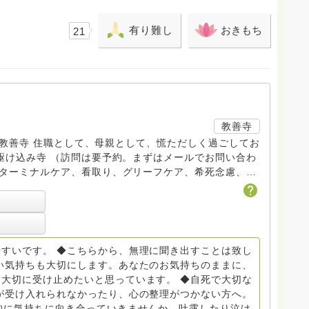
有り難し
おきもち
21
教善寺
す。 教善寺 住職として、母親として、慌ただしく過ごしてお
トDV、トラウマ、PTSD、傾聴トレーナー、手話、要約
学校 中学校支援員としても、ケアサポートをしていま
らから
すいです。 ◆こちらから、無理に聞き出すことは致し
般社団
い気持ちも大切にします。あなたのお気持ちのままに、
大切に受け止めたいと思っています。 ◆自死で大切な
griefcare.tomoshibi@icloud.com ◆GEは
が受け入れられなかったり、心の整理がつかない方へ。
 Equity 誰もが自分らしく生きることができる社会をめざ
的に気持ちに向き合っていきませんか。吐露したり泣け