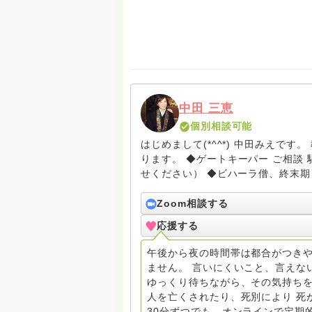
中田 三恵
個別相談可能
はじめまして(*^^*) 中田みえで
ります。 ◆ゲートキーパー ご相談 駆け込み寺 （訪問は要予約。まずはメールでお問い合わ
せください） ◆ビハーラ僧、終末期ターミナルケア、看取り、グリーフケア、希死念慮、自
死、産前産後うつ、育児、DV、デー
筆記、行政相談員、女性支援員、小
Zoom相談する
す。 ◆一般社団法人『グリーフケアともしび』理事長 【ともしび遺族会】運営 毎月 第１
応援する
金・昼夜2回開催（大阪駅前第3ビル） 14：00〜，18：00〜 お問い合わせ申込⬇️こち
griefcare.tomoshibi@icloud.com ＊この活動は皆さまのご支援により支えられておりま
午後から夜の時間帯は都合がつきや
す。ご協力をよろしくお願いします。 ゆうちょ銀行 口座番号 普通408-6452769 一
ません。 言いにくいこと、言えな
法人グリーフケアともしび ◆『ビハーラサロン おしゃべりカフェひだまり』 ビハーラ和歌
ゆっくり待ちながら、その気持ちを
山代表 居場所運営 問い合わせ申込⬇️こちらから 
人を亡くされたり、死別により 死
しもとサピュイエ 所属 （Gender
30分ずつでも、オンラインで定期