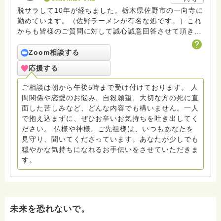
脱サラして10年が経ちました。栃木県佐野市の一向寺に
勤めています。（佐野ラーメンが有名な処です。）これ
からも皆様のご質問に対して誠心誠意回答させて頂きた
いと存じます。まだまだ修行中の身ですので至らぬ点あ
ろうかとは存じますが共に精進して参りましょうね。お
Zoom相談する
寺にもお気軽に遊びに来てください。
応援する
ご相談は朝から午後5時まで受け付けております。 人
間関係や恋愛のお悩み、自殺願望、大切な方の死に直
面した苦しみなど、どんな内容でも構いません。一人
で抱え込まずに、ぜひお辛いお気持ちを吐き出してく
ださい。 仏様や神様、ご先祖様は、いつもあなたを
見守り、聞いてくださっています。あなたが少しでも
穏やかな気持ちになれるお手伝いをさせていただきま
す。
未来を恐れないで。