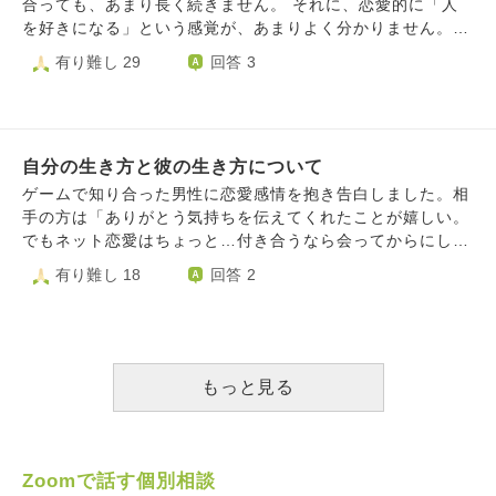
ば「お互いに、自分の事に関するお金の貸し借りはやめよ
合っても、あまり長く続きません。 それに、恋愛的に「人
う」と暗黙の了解である場合、 援助してくれない＝愛がな
を好きになる」という感覚が、あまりよく分かりません。恋
いとなるのでしょうか？ お坊さんも、「愛よりお金が大
愛感情がひとつもない訳では無いけど、付き合うときも、
有り難し 29
回答 3
事」と思われますか？ 内容が分かりにくく、すみませんm(_
「この人が好きだから」というより、「この人のことをもっ
_)m
と知りたい」とか、「この人と付き合ったらどうなるんだろ
う」とか、「この人と一緒にいたら、自分はどう変わるんだ
ろう」という、好奇心みたいな気持ちで付き合ってしまうこ
自分の生き方と彼の生き方について
とが多いです。それが、誠実じゃないんじゃないかと感じて
いて、それが一番苦しいです。 ドキドキするのも、実はあ
ゲームで知り合った男性に恋愛感情を抱き告白しました。相
まり好きではありません。相手のことばかり考えて、やるべ
手の方は「ありがとう気持ちを伝えてくれたことが嬉しい。
きことが手につかなくなる自分も好きじゃないし、ドキドキ
でもネット恋愛はちょっと…付き合うなら会ってからにしよ
すると、「これは脳のバグかもしれない」と思ってしまいま
う」と言われました。数ヶ月後に会う予定です。 その間に
有り難し 18
回答 2
す。ドキドキは一時的なものだと思うので、その感情をあま
通話でたくさん話したり、ゲーム一緒にしたりはしますが恋
り信用していません。相手から好意を向けられても、「これ
愛っぽいムードにはほぼいきません もちろんその間にお互
も一時的な感情なんだろうな」と、どこか冷めた目で見てし
いの写真を見せたり、ビデオ通話を今度する予定を立てた
まいます。 そう思う反面、周りの人が、心の動くままに恋
り、恋愛的なアプローチはしてる？はずなのですが…あんま
をしている姿を見ると、羨ましいなとも思います。 私は、
り響いてない気もして… 向こうも気持ちを表現するのが下
もっと見る
恋愛している自分をあまり好きになれません。 ちゃんと人
手なのもあるらしく、自分だけが悩みすぎて苦しくなって
を好きになれない自分、そんな状態でも好奇心で恋愛をした
「もうこんな関係になろうと頑張るのやめる？元のゲーム友
いと思ってしまう自分、その好奇心で相手を傷つけてしまう
達のままでいよ？」って言い出して彼を傷つけてしまったこ
自分、そんな自分を好きになれません。本当は、常に誠実で
ともあります。 それに対して彼は「自分の気持ちがわから
Zoomで話す個別相談
ありたいです。恋愛になると自分は誠実じゃない気がして、