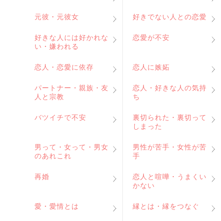
元彼・元彼女
好きでない人との恋愛
好きな人には好かれな
恋愛が不安
い・嫌われる
恋人・恋愛に依存
恋人に嫉妬
パートナー・親族・友
恋人・好きな人の気持
人と宗教
ち
バツイチで不安
裏切られた・裏切って
しまった
男って・女って・男女
男性が苦手・女性が苦
のあれこれ
手
再婚
恋人と喧嘩・うまくい
かない
愛・愛情とは
縁とは・縁をつなぐ