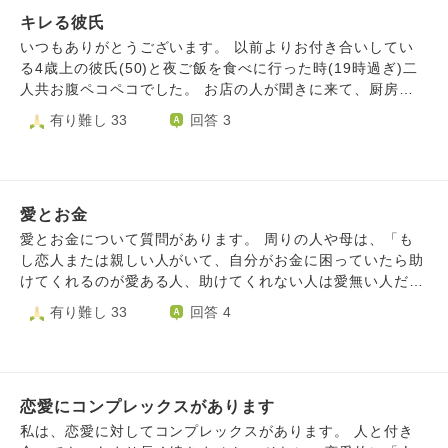
と思うようになってしまいました。彼のことは好きなので別
と関わる仕事がしたいと言う思いは消えませんでした。 そ
キレる彼氏
れたくはないですが、別れなきゃいけないのかも、と心のど
して、こればかりは縁ですが、チャンスがあるなら外国人と
こかにはそんな気持ちもあります。 犬は悪くないのです
いつもありがとうございます。 以前よりお付き合いしてい
付き合いたいし結婚したいと言う思いも消えず、数年前から
が、どうしても彼が犬を飼ったということが受け入れられま
る4歳上の彼氏(50)と夜ご飯を食べに行った時(19時過ぎ)二
フランス語教室にも通い始めました。 日本人のかたとも数
せん。犬はこれから十年の責任もあるし、彼には弟がいます
人共お腹ペコペコでした。 お店の人が聞きに来て、厨房に
名、お付き合いをしたり、ご飯に行ったり出かけたりした相
が 何かあったらすぐに頼りになるのは彼だろうし そしたら
通したのは聞こえたのですが30分以上たっても来ないので
有り難し 33
回答 3
手がいましたが自分の心の違和感がすごく長続きしませんで
犬も彼が責任を持つだろうし、そしたら私はそれについてい
(普通なら10分位でもってくる)聞いたら…どうやら厨房に注
した。 上手く言語化出来ないのですが日本人男性特有の共
けるのか？別れた方がいいのか、現実で一緒になったとして
文が通ってなかったみたいでお店の人はめちゃくちゃ謝って
通したあの部分が嫌なのだ。受け付けないのだと気がついて
もやっていけるのか、そんな先々のことまで悪い想像をして
ました、彼が『もういいわ…』とめちゃくちゃ切れてお金を
しまったらチャンスがあっても無理になってしまいました。
しまいます。どうして今そんなリスクのあるペットを飼うこ
お店側がお返し(払ってはいない)したのですが、受け取らず
でも感覚的なもので上手く周りの人に言葉に出して伝えられ
とにしたのかと思ってしまいます。 私は私で、犬を飼って
愛とお金
帰っていきました。『ふざけんな…』普段は私にはめちゃく
ず理解してもらえません。 周りからは「理想が高い」「夢
いる彼をただ受け入れることしかできないですが、それも本
ちゃ優しいのですが対応が悪い店員さんだとたまに切れま
愛とお金について質問があります。 周りの人や母は、「も
見る夢子ちゃん」と言われるのも苦しいです。 私が外国人
当は嫌です。 どのような心持ち、考えを持てたら今を受け
す。 私が温厚なだけなのか、こういう場合切れて帰る男性
し恋人または親しい人がいて、自分がお金に困っていたら助
が好きだと言うのはおかしいことなのでしょうか。 母には
入れられるでしょうか。
は普通ですか！？ 元旦那は全く切れなかったのでびっくり
けてくれるのが愛ある人、助けてくれない人は愛無い人だか
外国人と付き合うつもりなのかと感情的に責められ、周りか
してます。
ら付き合わない方がいい。」と言っていまして、 恋愛に関
有り難し 33
回答 4
らは理解されず辛いです。 私的には、恋愛対象が異性だ、
しては相手の事を好きでなくても、愛よりお金が大事なのだ
恋愛対象が同性だと同じ括りに恋愛対象が外国人だがありま
からお金持ちを選べと言われ、母が経営しているお店に来る
す。 上手くまとめられず何が言いたいのかわからない文と
お客さんと結婚しろとか養子になればとか私の気持ちを無視
なってしまいましたが私は外国人が恋愛対象なのに理解され
した発言を言う時もあります。 お相手の性格にもよると思
ず苦しいです。
恋愛にコンプレックスがあります
いますが、、 恋愛の愛情に関して、同棲や結婚していれば
別ですが… 例えば、お付き合いしている状態で簡単に言え
私は、恋愛に対してコンプレックスがあります。 人と付き