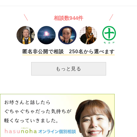
ないし、恋愛得意じゃない。でも自分はこの(おそらく私達
それが嫌です。 恋愛において、どんな心の持ち方をしたら
の恋愛の)先のことを考えていて、だからこそ会ってデート
いいのか、教えていただきたいです。ドキドキしなくてもい
して等自分(彼の中)の手順を踏んでやりたいんだ。興味がな
相談数944件
いから、誠実で安心できて、何より自分のことを好きでいれ
ければそっちがやめるって言われた時にそうしてるよ」と返
る恋愛がしたいです。
して まだ希薄な関係ですがとりあえず良い感じではあると
信じてます ただ自分としては私が告白したとはいえ向こう
からの告白の言葉を聞いてないので、向こうが付き合う前提
で動いてる旨の言葉を聞くたび頭が「？」になるのと、実際
に会うまでにもっと恋愛的な発展を求めてしまう自分がいま
匿名非公開で相談 250名から選べます
す。一体どうしたら上手くいくのでしょうか… あと、自分
は10年引きこもりニート(一人暮らしたまに実家)で、彼は普
もっと見る
通のサラリーマン(一人暮らし)で身分もだいぶ違います…こ
んな自分でも一生を添い遂げるほど彼のそばにいたいと願っ
ており、小さなこと(バイト面接受けてみる、できたら1日だ
けやってみるみたいな)から少しずつやっています もちろん
できない時もあるのでできる時に頑張るぐらいなのですが…
頑張れない時を見られて恋愛的に失望されてないかと心配し
たりもします こんなやつでも相手の方と良い感じになれる
でしょうか…心配です