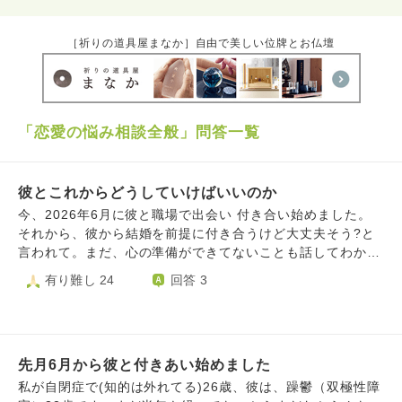
［祈りの道具屋まなか］自由で美しい位牌とお仏壇
「恋愛の悩み相談全般」問答一覧
彼とこれからどうしていけばいいのか
今、2026年6月に彼と職場で出会い 付き合い始めました。
それから、彼から結婚を前提に付き合うけど大丈夫そう?と
言われて。まだ、心の準備ができてないことも話してわかっ
てくれました。デート毎週行きたいみたいでそれを承諾し行
有り難し 24
回答 3
きましたが、27日彼は後からやっぱり外に出るの好きじゃな
いと言い出した。それからトラブルがありました。すれ違い
が起きてお互い傷つきました。彼から距離を置きたいのと
(冷却期間)言われたので口も聞かないようにしたら、彼から
先月6月から彼と付きあい始めました
LINE電話で寂しいからとかゲームを一緒にやることを誘わ
れました。 けど、周りの人から観れば、彼の行動も言動も
私が自閉症で(知的は外れてる)26歳、彼は、躁鬱（双極性障