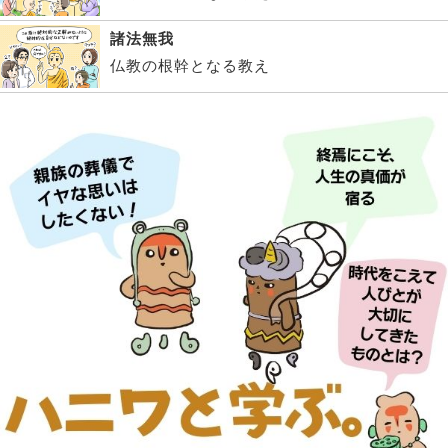
諸法無我
仏教の根幹となる教え