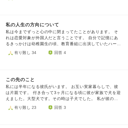
り彼を責めたり 本当に性格悪いなって自分自身も嫌です。
たみたいです。 私は165センチ52キロの標準で、過去の人
どう気持ちを持って行ったらいいのかわかりません… 彼か
と同じにしてほしくないので余計に太りたくありません。寧
ら、もう疲れたと昨日LINEがきました… お互いのために終
ろ太って！と言われたら別れるかもしれません。。 デブ専
わった方がいいのでしょうか…
の人が何故標準体型の私と付き合っているのか！？確かに太
私の人生の方向について
ももとかお腹とか太っている所はムニムニしたがります。
私も食べるの大好きでデザートないと駄目なんですが太らな
私は今までずっと心の中に閉まってたことがあります。 そ
いようにはしてます。 婚活で太ってる人が誰もいなかった
れは恋愛対象が外国人だと言うことです。 自分で記憶にあ
のか！？10人いて1番見た目がタイプだから1番に入れたと
るきっかけは幼稚園生の頃、教育番組に出演していたハーフ
は言ってくれましたが。。
タレントさんでした。 電撃が走りました。 そこから、ずっ
有り難し 34
回答 4
と外国人や外国というものに漠然と憧れていました。 我が
家は毎年は行けないけど数年置きに家族で海外旅行にも行く
環境で友達も帰国子女の子が多く英語や中国語も向こうで生
活する上では困らないくらいの子が割といたので外国を身近
この先のこと
に感じていました。 高校に進学すると国際交流に力を入れ
ている学校だったので留学生が常にいて逆に日本から留学に
私には半年になる彼氏がいます。 お互い実家暮らしで、彼
行く子もいたり修学旅行がフランスだったりもっと外国の空
は片親です。 付き合って3ヶ月になる頃に彼が家族で犬を迎
気を身近に感じました。 私は外国と関わる仕事に進みたい
えました。大型犬です。その時は子犬でした。 私が彼の家
と思いましたが親に反対され理解してもらえず叶いませんで
に行くようになると、その子もしっぽを振ってくれます。
有り難し 23
回答 3
した。 未成年で学生でという条件で私の進みたい方向に振
今回の悩みはまさにこの犬も関係してくるのですが、私はこ
り切るのは限界があり一度は諦めましたが、大人になり自分
の先一緒になるなら彼がいいなと思っていますが、犬が入っ
で仕事が出来るようになりある程度お金も貯まり。 大人に
てきたことにより私は彼と付き合ったのは間違いだったのか
なり改めて何がしたいのか考えるとやっぱり、外国、外国人