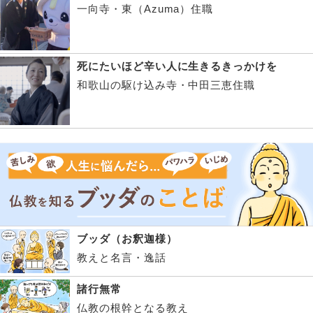
一向寺・東（Azuma）住職
死にたいほど辛い人に生きるきっかけを
和歌山の駆け込み寺・中田三恵住職
ブッダ（お釈迦様）
教えと名言・逸話
諸行無常
仏教の根幹となる教え