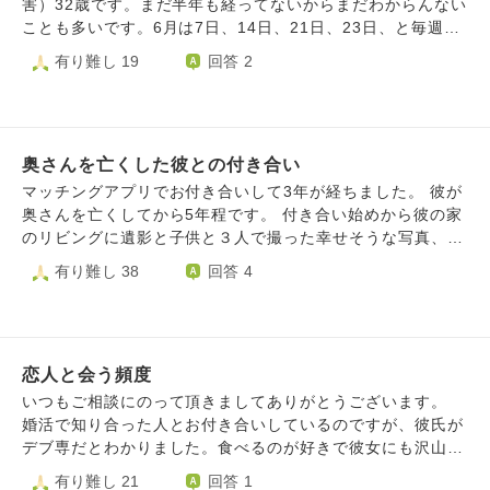
一致してない、言ってることがアホかってなりました。それ
害）32歳です。まだ半年も経ってないからまだわからんない
と、もう私のお母さんは巻き込まないでと断言しました。な
ことも多いです。6月は7日、14日、21日、23日、と毎週遊
のでもう話しませんし関わりもしません。それと彼とは職場
んでました。私もそれを承諾した上で付き合ってます。それ
有り難し 19
回答 2
では食事がとなりなのでできれば離れたいです。どうしたら
を知り合いのとしさんにも話し、その後から彼とLINE電話
よかったのか。彼からすれば私の言い方はキツい 指導員の
して言いました。それから話し合ってわかりました。母から
安藤さんの言い方はキツい サービス管理責任者木村さん怖
見て今の彼は今までの話を聞いていると躁鬱になる前は彼女
い、指導員の北原さん怖いとかでビクビクしてるそうです。
と遠距離恋愛で付き合ってて、病気発症してから彼女を切
それだけだはなく、指導員の安藤さんが僕をいじめてきたと
奥さんを亡くした彼との付き合い
り、5年間引きこもりの状態だったことを聞きました。それ
思ってるそれを自分の母親に話したそれに対して彼の母親は
は初めて聞いてビックリです。彼のためにと思って本気で向
マッチングアプリでお付き合いして3年が経ちました。 彼が
怒ってました残念ながら、指導員の安藤さんはもう彼（浅井
き合い頑張りました。それでも良くなってほしくてキツい言
奥さんを亡くしてから5年程です。 付き合い始めから彼の家
さん）とはもう最低限の挨拶しかしない、関わらないと言っ
葉も言ったけど、彼にとっては心の問題は触れてほしくない
のリビングに遺影と子供と３人で撮った幸せそうな写真、お
てました。
みたいです。それからお互い疲れたので距離を少しずつ置い
骨がドンッと置いてあり、我慢はしてたのですがその事で嫌
有り難し 38
回答 4
てます。胃腸風邪で休んだだけなのに、今のサービス管理責
な気持ちがする事は伝え 最近は気を遣ってくれ、私が居る
任者にはメンタルで休んでると思われたことに腹が立ったそ
時だけ見えない所に置いてくれる様になりました。 でもそ
うです。こっちの苦労も知らないで…と。心底見損なったと
の遺影の笑顔と家族の写真が頭からずっと離れず、苦しいで
言ってました。私は彼について悩んだらもうサービス管理責
す。 考えすぎる性格なので彼に嫉妬心をぶつけてしまう事
任者にはあまり話さない方が良さそうです。彼が悪く言われ
恋人と会う頻度
もあります。 付き合って4年目ですが心に余裕も安心感も全
てしまうから。
然持てなくて… 彼は私の嫉妬する気持ちがわからないと言
いつもご相談にのって頂きましてありがとうございます。
います。生きてる人が全てだと。 でも遺影も私が来る時だ
婚活で知り合った人とお付き合いしているのですが、彼氏が
け片付けて 帰ったらまた出して… そんなの無理って思って
デブ専だとわかりました。食べるのが好きで彼女にも沢山食
しまいます。 もう嫌なんです…亡くなってる人に嫉妬した
べてほしくて今までお付き合いした人みんな10キロ位太らせ
有り難し 21
回答 1