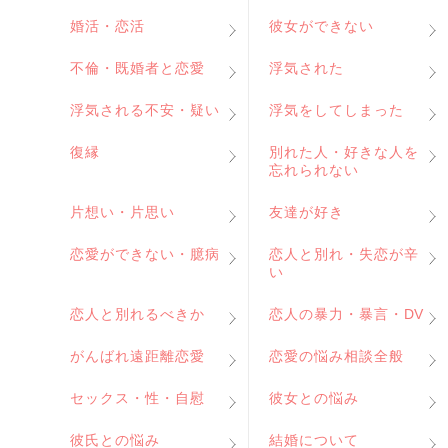
婚活・恋活
彼女ができない
不倫・既婚者と恋愛
浮気された
浮気される不安・疑い
浮気をしてしまった
復縁
別れた人・好きな人を
忘れられない
片想い・片思い
友達が好き
恋愛ができない・臆病
恋人と別れ・失恋が辛
い
恋人と別れるべきか
恋人の暴力・暴言・DV
がんばれ遠距離恋愛
恋愛の悩み相談全般
セックス・性・自慰
彼女との悩み
彼氏との悩み
結婚について