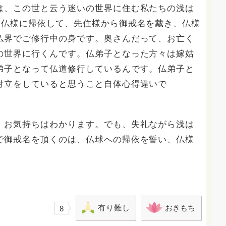
は、この世と云う迷いの世界に住む私たちの浅は
は仏様に帰依して、先住様から御戒名を戴き、仏様
仏界でご修行中の身です。奥さんだって、お亡く
の世界に行くんです。仏弟子となった方々は嫁姑
弟子となって仏道修行しているんです。仏弟子と
対立をしていると思うこと自体心得違いで
。お気持ちはわかります。でも、失礼ながら浅は
で御戒名を頂くのは、仏球への帰依を誓い、仏様
ったからです。
有り難し
おきもち
8