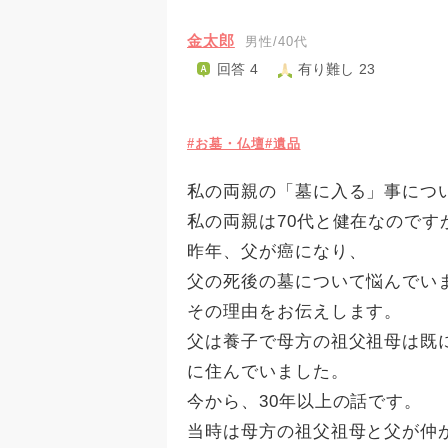
金太郎
男性/40代
回答 4
有り難し 23
#お墓・仏壇
#遺品
私の両親の「墓に入る」事につ
私の両親は70代と健在なのです
昨年、父が癌になり、
父の死後の墓について悩んでい
その理由をお伝えします。
父は養子で母方の祖父祖母は既
に住んでいました。
今から、30年以上の話です。
当時は母方の祖父祖母と父が仲