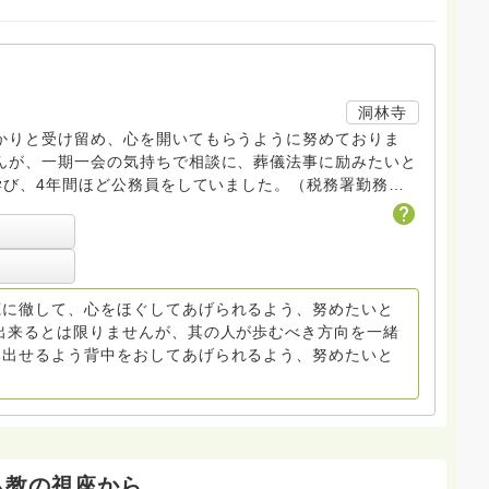
洞林寺
りと受け留め、心を開いてもらうように努めておりま
んが、一期一会の気持ちで相談に、葬儀法事に励みたいと
び、4年間ほど公務員をしていました。（税務署勤務）
活かしたいと思いま
す
30年が過ぎてしまいました。仏教学・禅学もそこそこ真面
宗教民俗学に力を入れて学びました。そういう分野につい
聴に徹して、心をほぐしてあげられるよう、努めたいと
出来るとは限りませんが、其の人が歩むべき方向を一緒
み出せるよう背中をおしてあげられるよう、努めたいと
仏教の視座から