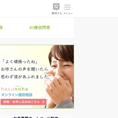
寺
AI僧侶問答