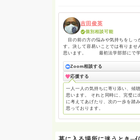
吉田俊英
個別相談可能
目の前の方の悩みや気持ちをしっか
す。決して容易いことでは有りませ
思います。 最初法学部部にで学
その当時の学びと経験を終活相談に
Zoom相談する
昭和63年5月に住職となってから、
応援する
目に学んだつもりですが、宗教学・
ては丁寧な回答が出来るかも。
一人一人の気持ちに寄り添い、傾
思います。 それと同時に、完璧に
に考えてあげたり、次の一歩を踏
思っております。
墓に入る場所に迷うとき─