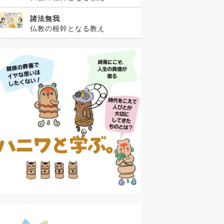
諸法無我
仏教の根幹となる教え