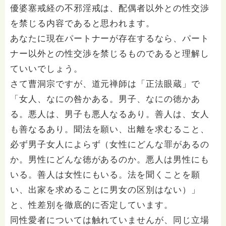
優婆塞戒経の不邪淫戒は、配偶者以外との性交渉
を禁じる内容であると思われます。
あなたに現在パートナーが存在するなら、パート
ナー以外との性交渉を禁じるものであると理解し
ていいでしょう。
さて曹洞宗ですが、道元禅師は「正法眼蔵」で
「女人、なにの咎かある。男子、なにの徳かあ
る。悪人は、男子も悪人なるあり。善人は、女人
も善なるあり。聞法を願い、出離を求むること、
必ず男子女人によらず（女性にどんな罪があるの
か。男性にどんな徳があるのか。悪人は男性にも
いる。善人は女性にもいる。法を聞くことを願
い、出家を求めることに男女の区別はない）」
と、性差別を徹底的に否定しています。
同性愛者については触れていませんが、同じ立場