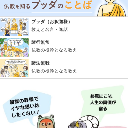
ブッダ（お釈迦様）
教えと名言・逸話
諸行無常
仏教の根幹となる教え
諸法無我
仏教の根幹となる教え