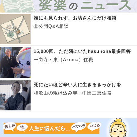
誰にも見られず、お坊さんにだけ相談
非公開Q&A相談
15,000回、ただ隣にいたhasunoha最多回答
一向寺・東（Azuma）住職
死にたいほど辛い人に生きるきっかけを
和歌山の駆け込み寺・中田三恵住職