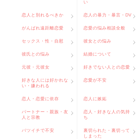
い
恋人と別れるべきか
恋人の暴力・暴言・DV
がんばれ遠距離恋愛
恋愛の悩み相談全般
セックス・性・自慰
彼女との悩み
彼氏との悩み
結婚について
元彼・元彼女
好きでない人との恋愛
好きな人には好かれな
恋愛が不安
い・嫌われる
恋人・恋愛に依存
恋人に嫉妬
パートナー・親族・友
恋人・好きな人の気持
人と宗教
ち
バツイチで不安
裏切られた・裏切って
しまった