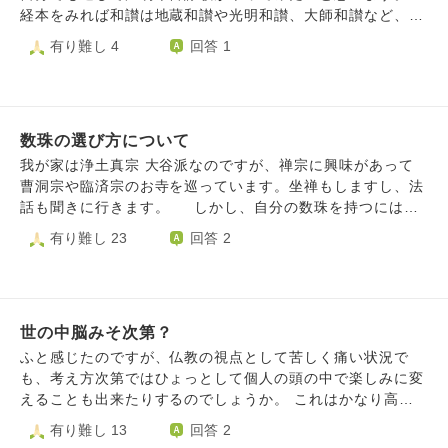
経本をみれば和讃は地蔵和讃や光明和讃、大師和讃など、た
いてい七五音×四句で一曲だと発見しました。しかし自分の
有り難し 4
回答 1
智山派の密厳流や高野山の大師和讃などは全体が似ているよ
うで微妙にフシが変化して曲が進みます。自分には博士が読
めなくて難しいし、定められた曲以外に転用できないのでち
ょっと残念です。妙心寺派では坐禅和讃を平坦に読んだり観
数珠の選び方について
音和讃を真言宗の追弔和讃のフシで四句一曲で唱えたりする
ようですが、よそ様の曲を唱えたりしても良いんでしょう
我が家は浄土真宗 大谷派なのですが、禅宗に興味があって
か？ 既存の曲をやりやすくアレンジもしようと思えばでき
曹洞宗や臨済宗のお寺を巡っています。坐禅もしますし、法
ましょうが我流は抵抗があります。 追伸 各流派は大和
話も聞きに行きます。 しかし、自分の数珠を持つには、
流を持ち帰って、各自で研鑽したようですが、自分はセンス
やはり浄土真宗のものでなければならないのですか？ ま
有り難し 23
回答 2
がないのでどうせなら共通でわかりやすいものを残してくれ
た、持つなら宗派ごとに形が違う本式？それとも宗派を跨っ
たらよかったのにな…あんまり難しい複雑な曲がたくさんあ
て巡っている場合は略式？どこで購入すべき？ 回答お願
ったら、しまいには失伝してしまわないのかな…などと余計
いします。
な愚痴を考えてしまいます。
世の中脳みそ次第？
ふと感じたのですが、仏教の視点として苦しく痛い状況で
も、考え方次第ではひょっとして個人の頭の中で楽しみに変
えることも出来たりするのでしょうか。 これはかなり高度
な修行をしないとかもですが、極端に言えば「たとえ歴史上
有り難し 13
回答 2
ある苦痛を与えるもの」を受けるハメになったとしてもで