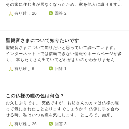
その家に住む者が居なくなったため、家を他人に譲ります
が、お地蔵様をどうすべきか悩んでおります それで下記の
有り難し 20
回答 2
ようにする場合、どのようにすれば良いか教えていただけれ
ば幸いです ①処分をする場合 ②親戚の家に移動させる
場合 できれば、祖父が制作したものですので、残したいと
は思っています よろしくお願いいたします
聖観音さまについて知りたいです
聖観音さまについて知りたいと思っていて調べています。
インターネット上では信頼できない情報やホームページが多
く、 本もたくさん出ていてどれがよいのかわかりません。
お尋ねしたいことは ①聖観音さまの誓願は何でしょうか ②
有り難し 6
回答 1
宗派によって聖観音さまはなにが違うのでしょうか？ ③聖観
音さまについて学べる本がありましたら教えてください。わ
たしは仏教は一般向けの各仏様の解説書を読んだ程度です。
よろしくお願いいたします。
この仏様の瞳の色は何色？
お久しぶりです。 突然ですが、お坊さんの方々は仏様の瞳
って気にされたことありますでしょうか？ 仏像に手を合わ
せる時、私はいつも瞳を気にします。 ところで、如来、菩
薩、明王、天部の仏様方は瞳の色がそれぞれちがうと伺って
有り難し 26
回答 3
います。如来様は紺青色なんだとか？ そこで一つ質問なの