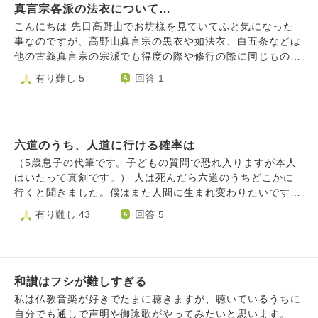
く自由に暮らしたい。 ・ならば、騒音一家が望みを叶えら
真言宗各派の法衣について…
れる「別の住居＝新しい自分の家」へ転居するのが、最も合
こんにちは 先日高野山でお坊様を見ていてふと気になった
理的で平和的な解決策。 ・双方の幸せの為の棲み分けとし
事なのですが、高野山真言宗の黒衣や如法衣、白五条などは
て縁切りをしたい。 ・騒音一家の皆様、私の知らない場
他の古義真言宗の宗派でも得度の際や修行の際に同じものを
所、私が一切関わらない新たな住居で幸せになってくださ
用いることは可能なのでしょうか？また高野山真言宗の袈裟
有り難し 5
回答 1
い。さようなら。 《疑問》 縁切りを模索中、お不動様の姿
や衣は新義真言宗では使用できないのでしょうか？ ご教授
と２つの疑問が脳裏に浮かびました。 ・質問１：お不動様
お願いいたします。
は縁切りの力を持つ仏様ですか？ お不動様に「悪縁を断つ
為にお力添えいただけますか」とお願いして良いでしょう
か？ ※何度か参拝しているお寺にお不動様がいらっしゃいま
六道のうち、人道に行ける確率は
す。そちらで縁切り祈願をして問題ないですか？ またお寺
（5歳息子の代筆です。子どもの質問で恐れ入りますが本人
に伺えない時は、自宅でお不動様にお祈りして良いでしょう
はいたって真剣です。） 人は死んだら六道のうちどこかに
か？ ・質問２：縁切り場で縁切り祈願をする場合、事前に
行くと聞きました。僕はまた人間に生まれ変わりたいです。
お不動様にお参りする方が良いですか？ ※「◯◯という縁
・人道に行ける人はどれぐらいいますか。 ・どうしたら人
有り難し 43
回答 5
切り場で祈願します。場に漂う念などからお守りいただけま
道に行ける可能性が高くなりますか。 ・死ぬのがこわいで
すか」という事前参拝。 ※以前有名な縁切り場の近くを通っ
す。死なない方法はありますか。 ・死なない方法がない場
た際、突然ゾワッとした事があります。私は場や空間の違和
合、どう毎日を過ごしたらいいですか。 よろしくお願いい
感を感じやすく、その気配が強い場所では心身に変調を来す
たします。
事もあります。 お忙しいところ恐れ入りますが、よろしく
和讃はフシが難しすぎる
お願いいたします。
私は仏教音楽が好きでたまに聴きますが、聴いているうちに
自分でも通しで声明や御詠歌がやってみたいと思います。