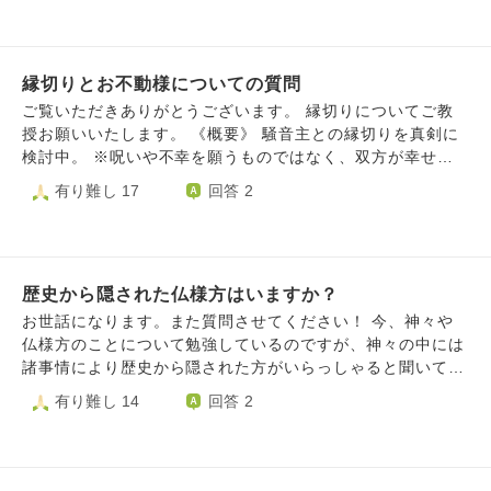
ですが、仏様のお一人で仏眼仏母様がいらっしゃるはずで
す。調べたところ、瞳の色は白色、金色と書いてありました
(あくまでネット調べ)。 考えたのですが、どっちなんだろう
縁切りとお不動様についての質問
かと思ってしまいました。 質問ですが、白色と金色、どち
らの色なんでしょうか？如来様、菩薩方と同じく、紺青色に
ご覧いただきありがとうございます。 縁切りについてご教
入るのでしょうか？ お坊さん方の知恵をお貸しください。
授お願いいたします。 《概要》 騒音主との縁切りを真剣に
よろしくお願いします。
検討中。 ※呪いや不幸を願うものではなく、双方が幸せに暮
らす為の円満な縁切りを希望。 縁切りについて模索中、お
有り難し 17
回答 2
不動様の姿と同時に疑問が浮かんだ為、投稿しました。
《経緯》 マンション隣人が発する騒音に苦しめられていま
す。 四六時中発生し、エスカレートする騒音。今や日常生
活に支障を来す程の深刻な健康被害を抱えるようになりまし
歴史から隠された仏様方はいますか？
た。 管理会社に何度も苦情を申し入れ、該当住戸への注意
を依頼しましたが、今に至るまで全く改善されず。 ※管理会
お世話になります。また質問させてください！ 今、神々や
社の話によると、私以外にも苦情を寄せた住民がいるそうで
仏様方のことについて勉強しているのですが、神々の中には
す。 現実的な手段をやり尽くし、心身共に極限状態の今、
諸事情により歴史から隠された方がいらっしゃると聞いてい
別アプローチも必要と判断。騒音一家との縁切りを決意しま
ます。 そこで質問なのですが、仏様の中に歴史から隠され
有り難し 14
回答 2
した。 《趣旨》 騒音一家の不幸は望んでいません。 ただ、
た方はいらっしゃるのでしょうか？ 是非とも教えてくださ
双方が幸せに暮らす為に棲み分けが必要だと感じています。
い！よろしくお願いします。
・私や他に苦情を寄せた住民は「今の住居」で静穏な日常を
過ごしたい。 ・騒音一家は「自分の家」で他者への配慮な