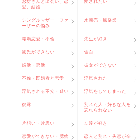
お坊さんと出会い、恋
愛されたい
愛、結婚
シングルマザー・ファ
水商売・風俗業
ーザーの悩み
職場恋愛・不倫
先生が好き
彼氏ができない
告白
婚活・恋活
彼女ができない
不倫・既婚者と恋愛
浮気された
浮気される不安・疑い
浮気をしてしまった
復縁
別れた人・好きな人を
忘れられない
片想い・片思い
友達が好き
恋愛ができない・臆病
恋人と別れ・失恋が辛