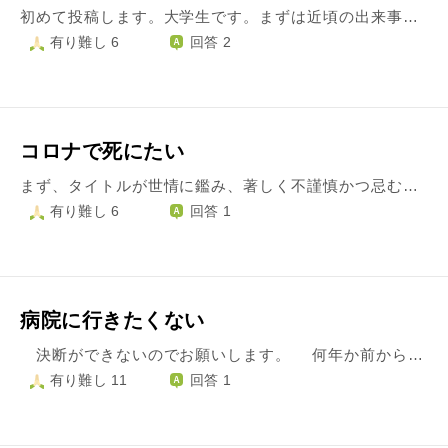
初めて投稿します。大学生です。まずは近頃の出来事を書かせていただきます。最近、心から感情が揺さぶられることも無く、ことごとく嫌なことが起こります。 私は今大学2年生なのですが、このような心持ちになったのは大学入学時です。第1志望の大学に落ち、コロナ禍でオンライン授業、友達も出来ませんでした。ことごとく、自分の努力が実を結ばず気落ちしたままでした。 家族とも向き合わず、何も考えられない時、一人暮らしが始まり、見知らぬ土地であるにもかかわらず、何を調べても頭に入らず、家族に大変心配をかけました。 そしてしばらくして大学のサークルなども再開して、ちょうど2年生になる頃、やっと友達が出来ました。しかし、その友達と一緒にいても何か違和感を感じてしまうんです。僕は結構音楽やファッションが好きなのですが、そのことを語り合える友達ともまだ出会えず、また、もう大学2年生の半ばということでこれから勉学が忙しくなり、新しい出会いも望めません。また、恋人もいません。気になる人ができ、勇気を出して誘い、本来は8月中に遊びに行く予定でしたが、感染状況を考慮して中止となってしまいました。ただ、一緒に家でくつろいだり、たわいもない話をし合える友達や恋人が僕にはいないわけです。 今まで大学生活楽しむために勉強し、それが生きる糧となっていた自分としては、今までの生き方が真っ向から粉砕され、これまでの人生が否定された気分になってます。 今の自分としては、運も悪いが自分の考え方が悪いとも感じてます。そのため、このコロナ禍での夏休み期間、身の回りの人の為になる行動（バイト先で人一倍頑張るなど）を心がけたのですが、その最中、姉が新型コロナ感染症にかかってしまいました。家族の方針として自粛を頑張っていたのですが、姉がかかってしまい、苦しんでいることを知った時、snsで旅行する友達、夏フェスで群がる人、無策の政府、こんな人達が自分の頭に強く憎く映りました。またも努力を嘲笑うかのように惨めに感じました。頑張れば頑張る分だけ裏切られた時の心の痛みが大きくなり、頑張ることが怖くなりました。かと言って、このままでも何も良くならないことも分かります。 僕は何を心の芯とし、どんな考えを持てば良いのでしょうか。ただ、幸せな気分になれる時が来るのを信じることが出来なくなりました。こんな打たれ弱い人間ですが、何か助けてください。
有り難し 6
回答 2
コロナで死にたい
まず、タイトルが世情に鑑み、著しく不謹慎かつ忌むべきものであることをお詫びいたします。 もう疲れました。 家族がどんどん醜い存在になってしまいつつあるように思えてならない。 妻からのモラハラ。実家破産により、親族バラバラ。 バラバラになった親族は、夜叉のように罵る。 私の家を新築してから、皆おかしい気がする。 せめて私は言葉による業をつくりたくない、不悪口だからと言いたいことも口を閉ざす…というのは口実で、実は怖いだけ。 疲れたので、旅立ちたいです。 でも、自殺者は地獄行きだとか、地縛霊になって苦しむとかいう話も聞きます。 自称密教僧が、自殺防止のためか、ブログで散々そのように説いています。 それは、怖い。 真実はどうあれ、薫習といって、生前のクセに引きずられるという話もあり、一度、自殺者の予後について聞けば、それは呪いのように私の中に刷り込まれる。 なら、大義名分のある死ではどうだろうか。 トラックにひかれそうな幼児を助けて死ねば、英雄だ。 遺族も納得できよう。 しかし、そんなシチュエーションもそうないうえに、不悪口を口実に口をつぐむビビリな私では、実行もできまい。 なら、コロナで死ねば、どうだろうか。 幸いにも基礎疾患がある。死ねるかどうかは分らぬが、死ねば今の苦しみから解放される。よしんば死なずとも、今の家族の現状に一石が投じられるかもしれない。 どうやったら、後生よく、苦しまず、遺族の悲しみも比較的少なく死ぬことができるでしょうか？
有り難し 6
回答 1
病院に行きたくない
決断ができないのでお願いします。 何年か前から強迫性障害という精神病で心療内科へ通っています。 しかし、コロナの影響と夫との繰り返される口論で症状が悪化し、現在はどこにも外出できなくなってしまいました。 一日の内、食事休憩の３０分くらいが二回と、５.６時間の睡眠以外は、《ずっと立って手洗いばかり》しています。 そうしていると、だんだん足が浮腫んでしまい、足の甲が腫れてしまいました。 結果、心の病の中、最も今、訪れたくない内科へ行くハメになりました。 ドクターは「腫れはそこまでではない」と言い、とりあえず［血液検査など］することに。 そして数日後、幸いマッサージのおかげか、足の甲の腫れは引いていきました。 そうして一時、安堵の中、先日内科に血液検査の結果を聞きにいきました。 すると、「筋肉の炎症の値が通常より高いので総合病院へ行くように」と言われました。 心の病の中、勇気を出して内科を訪れ、嫌な検査をし、更にもっと現在訪れたくない《総合病院へ》行くのか。と思うと愕然としました。 主人には「コロナ急増でも要精密検査なら俺は行く。後は自分で決めるように。」と言われました。 いつも［一緒に］ではなく冷たいなぁ。と今、相変わらず〔独りぼっち〕な気分です。 ＊必要なお金は出してくれ、生活上いろいろ助けてもらっているなら冷たい言動はせめるべきではないのでしょうか？ ＊そして、主人が言うには「みんなも進められれば総合病院へ行く」と言ってますが、この爆発的コロナ急増でも本当にそうなのでしょうか？ €私としては数値は一時的なものな感じがするし、こんなコロナが爆発的急増の中、総合病院へはできれば行きたくありません。 しかし、時折足の甲が痛んだり、もしも現在も同じ数値のままで、しらない内に変な病が進行して行ってたら。と思うと怖いです。 もうしばらくして、同じ内科で採血検査も考えたのですが、もし数値に変化なければやはり総合病院でも採血するでしょうし、体に負担だけかかる気もします。 甘えた言葉ばかりかもしれませんが何かよいアドバイスお願いします。
有り難し 11
回答 1