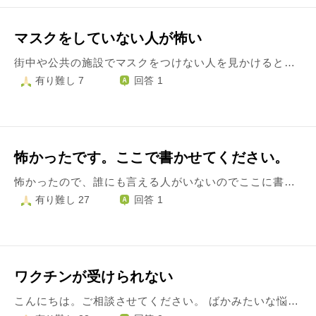
マスクをしていない人が怖い
街中や公共の施設でマスクをつけない人を見かけると恐怖と不快な気持ちに襲われます。 （身体やメンタル的に着用できない人は除く） 正直、感染云々はそこまで強くは気にしていないのですが、理由は以下だなと自己分析しています。 ・マスク着用を促されている公共の場（駅、電車、商業施設、きちんとしたレストランなど）で頑なにマスクをしない人の自分勝手さ、周りへの配慮のなさに不快。 ・ノーマスクの人が歩きタバコや騒音、たむろ、路上飲みなどしているのを見かけることが多く、治安悪化を感じて怖い ・そういう層に会わないようきちんとしたレストランやラウンジに行くようにしても、ノーマスクで入ってきてスタッフとマスク着用で揉めているのを見て気分台無しになることが何度かあった ・いつも行くスーパーやカフェに反ワクチン＆ノーマスク主義で有名な男が入り浸っているらしく、本人がそれを「今日も◯◯にノーマスクで行ってやった」などと誇らしげにツイートしているのを見つけてしまい、生活圏内にそんなやばい人がいるのが恐怖 ・ノーマスク反ワクチン派の人の暴言やモラルのない行為がTwitterで回ってきてますます嫌悪感 気にしないようにしよう、または彼らにも価値観や事情があるんだと割り切ろうとしましたが、無理でした。いよいよ例のスーパーにすら行きたくなくなり、わざわざ20分も遠い別のスーパーに行ってます。 また、お出かけした先にそうした人は必ずいるので、お出かけすら怖くなっています。 Twitterは仕事上、必ず毎日見なくてはならない＆すぐには引っ越しもできず、毎日「今日は変な人に会わないといいな」とビクビクしながら過ごしています。 ちなみに体調や病気などでマスクをつけられない人には何も思いません。そういう人は騒がず静かにしていますし、顔つきや雰囲気で何となく事情があるんだなと分かります。 過敏になっているのも自覚はありますが、一年くらいこの調子で… 何か良い考え方はあるでしょうか？
有り難し 7
回答 1
怖かったです。ここで書かせてください。
怖かったので、誰にも言える人がいないのでここに書かせてください。 知り合いがメッセージで42℃の熱がでたとはなしていて コロナだったら会社が二週間封鎖になるから 病院にいけないと話し出して そんなのだめだよ。いかないといけないよと怒ったのですが 、損害がいくらになるとかいってできるわけないだろと返事がきて 本人検査キットでコロナじゃないていうので なおさら安心して病院いったらどうかしら？と提案したら 発電機のおおきなパーツで発電機とめて逆算して工程すすんでるから だめだ。そこの人全体にまで関わる。 それでも病院いけって言った理由を合理的に説明してって怒って返事がきて。 そんな背景しらないから心配していっただけなのに。 42どの熱でたら病院いった方がいいていうのは普通なのに。 こわかったよ。 こわかったよ。 こわかったよ。こわかったよ。
有り難し 27
回答 1
ワクチンが受けられない
こんにちは。ご相談させてください。 ばかみたいな悩みですが、わたしは本当に怖がりです。 生きてるのも怖いなって思って、時々泣いてしまうくらいです。 この夏から、コロナのワクチンが始まりました。 友だちや家族、知り合いは、迷いなく受けました。 ふつうに考えればそうかと思います。 わたしだってもちろんかかりたくないですから、受けたいです。 それなのに、小さい頃から予防接種が異常に苦手なわたしは、足が震えるほどこわいです。 理由は、どうなるか分からない、しぬのでは、こわい…などネガティブな気持ちがこみ上げて、勇気が出ません。 けっきょく、受けれないまま秋になってしまいました。 情けないし、かなしいです。 みんなは安心して過ごしてるのに、自分ってなんなんだろうと思います。 人に相談すると、 『受けるも受けないも自分の責任。かかってもいいよと思うなら受けなくても良い』 『みんなが受けて、みんなで封じ込めるものだ』 こわくない、大丈夫だよ、とか、その他色々言われます。 受けたいのに受けれない、打ちたくない…打ちたい…どうしよう、 のはざまで、毎日苦しいです。 体に影響があるかもしれないから受けないと、きっぱり受けないと決めている友だちもいます。 わたしはそんな信念もなく、かかっても良いという覚悟もなく。 ただ苦しいばかりです。 十代の子も受けてるのに…。 ほとんどいつもずっと考えすぎて、 おかしくなりそうなくらいです。 最近では、ワクチンをされてる方で無症状感染してることもあると聞き、家族や友人とも安心して会えなくなるのか…と囲い込みされてるような気持ちです。 受けなくて、死んじゃうのかな…とさらに追い込んだり、落ち込んだりの繰り返し。 一生こうやって、自粛したりこわがったりして生きてくのかと思ったり… 書いてても、本当に情けないですが、 来る日も来る日も悩んで、 相談してる家族や友だちにも何度もしてるので、そのたび悲壮感で、本当に迷惑と思います。 まったく違うかたからのお話も伺いたいと思い、相談しました…。