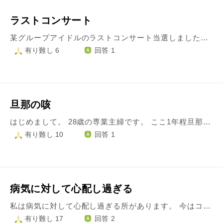
ラストコンサート
某グループアイドルのラストコンサート当選しました。嬉しかったのですがここ最近不安になってきました。このご時世にコンサート……でもラスト……推しに会いたい。私は市内から出るのも怖いのに浮かれていたのです。感染したくないし迷惑かけたくないし、しかし入金済みです。この考えなしが！とも思いますが申し込みの期間が短くそんなこと考えられなかったし気持ちも舞い上がりポジティブだったのです。勇気を出して対策して行ったほうが良いのでしょうか？ロックダウンしてしまえばコンサートなんてなかったのにと最低なこと考えてしまいます。行きたくないけど当選入金したしな…ってぐちぐちずっと言ってます悲しいです。
有り難し 6
回答 1
旦那の咳
はじめまして。 28歳の専業主婦です。 ここ1年程旦那の咳がうるさくてノイローゼになりそうです。 とても長い期間続いてる為、心配なので病院に行く事を勧めたのですが本人が嫌がります。 このご時世なので、出先で咳をしてると避けられます。 生理現象なので仕方ない事は分かっているのですが、毎日の事なのでイライラしてしまい、うるさくて夜寝れません。耳栓を付けても無駄でした。 私自身かなり神経質で心配性なので敏感になってしまいます。 重い病気だったらどうしようとかずっと考えてしまうし、気持ちがしんどいです。 心の持ちようが知りたいです。
有り難し 10
回答 1
病気に対して心配し過ぎる
私は病気に対して心配し過ぎる所があります。 今はコロナで心配が増えました。 移されたらどうしようと言う思いも勿論ありますが、誰かに移したらどうしようと言う思いもあります。 お店に入る時にアルコール消毒をし忘れた時とか、昨日は、出前で届けてくれた人にマスクなしで二言話してしまった事などで、移してしまっていたらどうしようと不安になってしまいます。 何か症状がある訳ではありませんが、無症状でも移す事があるからです。 その程度の事で移る可能性はかなり低いとは思うのですが、気にしてしまいます。 色々検索して、すれ違っただけでも感染するとかの記事を見てしまい益々不安になったりしてしまいます。 気にし過ぎるのは良くないとわかってはいるのですが、気になります。 いい情報が見つけられればいいですが、あまり調べるのもよくないですよね？ もし、私がコロナに感染したとしたら、誰かに移してると思うと怖くて耐えられそうにありません。完璧に感染対策してたならそんなに思わないかもしれないですが、上記の様な事があった場合は、気にすると思います。 こういう事があった時はどのような考え方をすればいいでしょうか？ 一般的に考えてこのような事は普通は気にならない事でしょうか？ 今まで宅配便が来た時などにマスクをしていませんでした。一言位話したりしていました。それで、もう既に誰かに移してしまっているのではないか？とか考えてしまいます。それは、やはり考え過ぎですよね？ これからはマスクをするようにします。
有り難し 17
回答 2