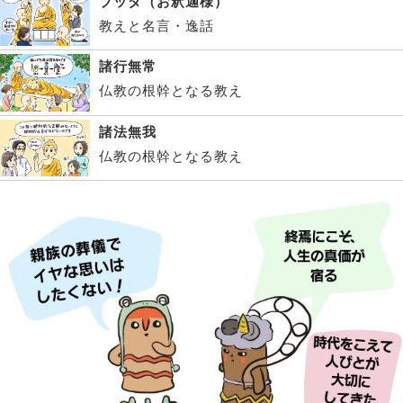
ブッダ（お釈迦様）
教えと名言・逸話
諸行無常
仏教の根幹となる教え
諸法無我
仏教の根幹となる教え