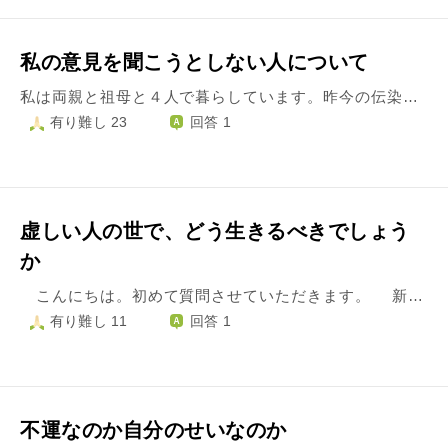
私の意見を聞こうとしない人について
私は両親と祖母と４人で暮らしています。昨今の伝染病の拡がりの中で祖母も両親も予防注射を受けました。しかし私はまだ注射を済ませていません。それは何故か？免疫学の話をしますが現在、外国から仕入れて日本に流通しているワクチンというのはウィルスの遺伝子(の設計図)を人体内に注入し人間の細胞と融合させるといった有史以来前列の無い極めて危険な物であると思うからです。近い将来どんな悪影響を人間にもたらすかわからない物を何故躰に入れなければならないのでしょうか。これは冗談や笑い話ではなく仮面ライダーのショッカーやファントムが人間の躰に動植物の細胞を融合させて人造人間を作ったのと同じようなものです。かつてアメリカから安価に仕入れた血液製剤によって大勢の血友病患者に被害者と犠牲者を出した薬害エイズ問題と同じ事が起きるかも知れません。しかしこういった複雑な事の経緯を知っている筈なのに父は事ある毎に予約開始日がどうだの打ったら安心だなどとしつこく言ってくるので本当に鬱陶しいです。私が免疫学、生物学に基づく事実を言っても考えを変えようとしません。ちなみに私は国産の従来型のワクチンが出来てから注射を受けたいと考える立場であり反ワクチンの人間ではありません。私はこれから先、正しい事を理解しようとしない凡愚とどのように付き合えばいいのでしょうか？こんな私にどうか御指南下さい。お願いします。
有り難し 23
回答 1
虚しい人の世で、どう生きるべきでしょう
か
こんにちは。初めて質問させていただきます。 新型コロナが世の中を覆い、人の世に辟易とするようになりました。未知の感染症とはいうものの、その捉え方は人によってさまざまであり、進んで感染拡大に寄与するような行動を取る人もいます。政府や自治体の動きも鈍く、どこまで国民の命を守ろうとしているのか分かりません。 私は元々いろいろな人と会い、その中で仕事をしたり、趣味に興じることに生きがいを感じていました。同世代の友人は少ないものの、一人で喫茶店や芝居見物に行くなど、外に出る楽しみもいろいろと持っていたつもりです。しかし感染が拡大してからというもの、今は殆ど家の中で誰とも話さず過ごしています。仕事も、在宅勤務だけでは質が落ちてしまうと分かっていながら、公共交通機関を使うことが恐ろしいので、勤務先に在宅の継続を申し出ている状況です。 ところが、今周囲を見渡すと、一切外に出たくないという人は少数派で、マスクを着用することを除けば殆どコロナ前のような生活へ戻りつつあります。コロナに関して私は、自分が罹ることも他人に移すことも避けたいと思っています。自分自身の意識と世の中との間の溝が広がっていくように感じています。 コロナ禍でのもどかしさは、他の面でも感じています。離れて住む祖父母がいるのですが、コロナ禍で容易に会えなくなり、衰えが進んでいると聞いています。そのうち会っても誰か分かってもらえなくなるのではないかと心配です。 また、同好の集まりなどで親しくしていた方の訃報にも接するようになりました。時節柄、ご親族でお葬式をする場合が多く、最後のお別れができないことの無念さを感じます。 加えて先日、8年近く片思いをしていた女性の結婚と出産を知りました。住まいが離れているため、折からのコロナ禍で容易に会えなくなり、連絡手段も限られる中、唐突な形でその事実に接した格好です。私にはその女性の幸せを願うことしかできませんが、心に大きな穴が開いたような気がしています。 こうして見ていくと、私の悩みは人と関わるところから出ているように思います。日常生活や仕事、人間関係の全てが虚しいものに感じられ、無気力になっています。そうかと言って、死に急ぐことも人の道には適っていないような気もします。月並みな質問ですが、現実をどう受け入れて、生きていけばよいのかをお伺いしたいです。
有り難し 11
回答 1
不運なのか自分のせいなのか