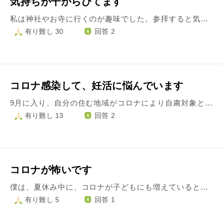
気持ちが干からびてます
私は神社やお寺に行くのが趣味でした。参拝すると気持ちが落ち着くんです。 でもコロナが流行ってしまってなかなか行けなくなりました。学業も忙しくなってるので本当に行けなくなりました。 家に仏壇があるのですが、先祖の位牌だけあって御本尊がありません。 このやうな状況の場合、どうやって心を落ち着かせれば良いのでしょうか？
有り難し 30
回答 2
コロナ感染して、妊活に悩んでいます
9月に入り、自分の住む地域がコロナにより自粛対象となってから、主人が高熱を出し、ねこみました。 その数日後、私も高熱が出て、いつもより辛い症状だったのでコロナを疑いましたが、検査には行きませんでした。 私はもともと熱には強いので、熱さえ下がれば大丈夫だろうと甘く見ていたところ、嗅覚の異常が出て食べ物の味や匂いが分からなくなり、いよいよコロナだったんだと確信し、ショックを受けました。 子供も学校を休ませ、夏休みがより長くなってしまいました。とにかく暇でした。 何度か頭のすみに死がよぎりました。 無事でした。ほっとしましたが、今も、疲れが取れずにいます。これがコロナの威力なのか？年齢のせいなのか？ それで、相談させて頂きたいことがあります。 私がダウンしている間の、主人の家事なんですが、料理らしい料理は作りませんでした。買ってきてはくれましたが、いつまでも私が寝ていると段々嫌な顔をしてきました。 今、妊活中なのですが、コロナ感染で一時中断になりました。 わたしは、一気に不安になりました。 子供が生まれても、おそらく何もしなくなるだろうな主人はと思いました。 息子が小さい頃のことが一気に思い出されました。孤独でした。次は幸せな育児にするつもりでした。 しかし、わたしがダウンしているときの主人の対応を見た限り、また一人で育児するだろうなと思いました。 息子にも聞いてみました。お父さん、赤ちゃんが生まれたら面倒みると思う？ と。 息子は、多分見ないから二人で頑張ろうと言いました（笑） もう一人、自分の赤ちゃんが見てみたかったです。でも、助けてくれるひとがいません。不安でたまりません。 それを主人に伝えた所、結局ケンカになって家庭内がギクシャクしています。 子供が欲しい→旦那が協力してくれる気がしないので諦めそうになる の繰り返しになり、どうにもならなくなってこちらに質問しました。 一人目は33歳で出産しました。こんど、上手く行っても40歳の出産になります。 びびっています。 離婚をして別の方を探し、やり直すのは、かなり厳しく、自分に合う相手を分かっていないまま結婚した、バカだったと思います。 愚痴になりますが、後悔してもどうしようもなく、話し合いもいつもおなじような言い争いで成長せず、もっと疲れが取れてから考えればいいのですが、心細くて。
有り難し 13
回答 2
コロナが怖いです
僕は、夏休み中に、コロナが子どもにも増えていると言うニュースを見て、とても怖くなりました。心配してたら、身体のあちこちが痛くなるような気がしたり、息が苦しくなったりします。 二学期が始まって、給食の時間も食べる気がなく、学校に行くのも、ちょっとイヤです。 おじいちゃんやおばあちゃんの病気まで大丈夫かな？と気になったりします。 どうしたら、僕の心配がなくなって、楽しい気持ちで過ごせますか？ 宜しくお願いします。
有り難し 5
回答 1