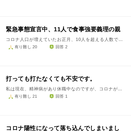
緊急事態宣言中、11人で食事強要義理の親
コロナ人口が増えていたお正月、10人を超える人数で、おせちを食べるから、大阪に来てと言われ、4歳の息子が咳をしていたので、大勢でおせち料理を食べるのは、心配。行かないと言うと、大晦日に義父がおせちを届けに来て、1日中、怒りを爆発された。 コロナなんかに、なるわけない！自分の持論は、こうだ、と。興奮して大声で叫ぶように。四時間近く持論を語り、帰って行きました。 バレンタイン、父の日、プレゼントを贈ったら、お礼の電話がかかって来て、しろさんは、コロナなんか気にして、いつ、孫に会えるんや！と、ガミガミ言われました。 GW、緊急事態宣言出てましたが、大阪から、奈良に来る、と言うので、私と主人が、食べ物を持って来ないで食事、済ませて来てね。と、言っても、沢山持って来て、勝手に家で食事を始める。 ケーキを見たら、子供が食べたがり、結局食べることに。 7月、48才の義理の弟のお誕生日会をするから、大阪に来なさい、と。また、10人以上集まる、と。息子が熱が出た後だったので、行かないと言うと、一旦は🆗だったが、結局緊急事態宣言の出てるお盆に、主人が実家に行くと言い出しました。 私は足を怪我していて、松葉杖なので、行きませんでした。子供2人と主人が、行きましたが、少人数で会うと言ってたのに、弟家族も呼び寄せ、結局10人以上で、百貨店に行ったり、ケーキを食べたりしたみたいです。 コロナなんで、気をつけてください、今、松葉杖だからコロナになったら、皆のお世話、私、できないんで、困るんで と、行く前に、電話しまたが。 コロナのワクチンは、義理の親は2人とも70代ですが、打たないと言っています。 感覚が違いすぎるし、私の意見など、一切通らない、子供がコロナかかるんじゃないか、移すんじゃないか、いつも心配だし、これらまた、秋に誕生日会、年末年始。。 断ると、私だけが、親に逆らっているような感じになるし、怒りをかう。 主人は、私と話ている時は、同じ意見だけど、親と話すと360度違う意見になって帰ってきます。 今までは、義理の親の希望は、できるだけ、叶えたいと考えて行動してきましたが、コロナの流行ってる、緊急事態宣言の出てる地域にわざわざ出向く、大勢で集まる、食事する。 4歳と、8歳の子供どうしたら守れますか？ 私はどのように接するのが良いのでしょうか？ よろしくお願いします。
有り難し 20
回答 2
打っても打たなくても不安です。
私は現在、精神病があり休職中なのですが、コロナが減るどころか増える一方で、日々不安を抱えています。 ワクチン接種は、する機会があったのですが、かなり悩んだ末に、打たない事を選択しました。 私の精神病的に打ったら打ったで、色々と不安になるので、打たない選択をしたのですが、打たない選択をしたらしたで、コロナにかかったらどうしよ…という不安があり、どっちを選択しても、不安が尽きません。 それに加えて、私の弟が休日になると、友達に会ったり出かたりするので、凄くヒヤヒヤしてしまいます。 家には祖父母も居るし、家族で住んでいて一人暮らしの時とは状況が違うし、ましてや、まん防や緊急事態宣言が出ていたり、感染者が増えてきている中で、不要不急の外出をする意味が分かりません。 弟ひとりだけの問題ではないし、もし感染したら職場にも家族にも迷惑をかけるし、大切な人を亡くしてしまうかもしれないのに、何でそういう事を考えられないんだろうと思ってしまいます。 家族が弟に注意しても全く聞いてくれません。でも、感染してからでは遅いし、いくら言っても注意は聞かないし、私自身、まいってしまっています。 この不安が、コロナ禍になってからずっとあって、休職中に入っても不安が消えないです…。 なるべく考えないようにしたり、不安にならないようにしたいのですが、どうすればいいのか分かりません。 私はコロナが流行ってきた去年の1月から、友達に会っておらず、必要最低限の外出しかしていません。 なのに、弟や自粛せずに遊んだり旅行したり集まったりする人を見たり聞いたり、すると凄く腹が立ちます。 私は何の為にずっと我慢しているんだと、自分でバカバカしくなってきます。 ちゃんと自粛して我慢している人も沢山いるのに、我慢や自粛をしない人がいるからこんなにも流行っているんだと思うと、我慢している人達が可哀想だし、行事が全部無くなってしまった学生さんも凄く可哀想だなと思ってしまいます。 不安にならないようにするにはどうすれば良いでしょうか。 また、どのような心持ちで日々を過ごせば良いでしょうか。
有り難し 21
回答 1
コロナ陽性になって落ち込んでしまいまし