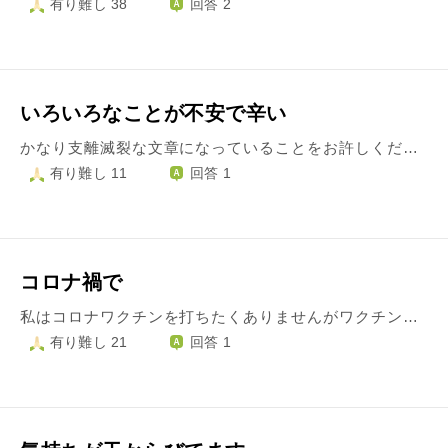
有り難し 38
回答 2
いろいろなことが不安で辛い
かなり支離滅裂な文章になっていることをお許しください。 私は中学のときから不登校で引きこもりだったのですが最近このままではまずいと思い、脱却できるように少しずつ頑張り始めました。しかしここ最近毎日いろいろなことが不安で辛いです。 例えばコロナワクチンや政府への疑念、コロナへの恐怖、他の病気への不安、世界情勢、将来の不安など…。特にワクチンやコロナに関しての不安がとても大きいです。 私は正直今はワクチンを打ちたくありません。 ワクチンを打って重い副反応がでたりしたら…長期的な副反応も怖く、もし打って将来、副反応がおき死んでしまったら…と考えると本当に怖いからです。 だけどコロナに罹るのも怖く、打たないと今後受験などをするとき感染しやすくなるし重症化のリスクも高くなるし…どうしようかすごく迷っています。 他にもいろいろと不安すぎて将来、ワクチンを打った人たちが亡くなってしまい日本が近隣諸国に制圧されてしまったら…などといった完全に妄想としか言えないことも考えてしまいます。 毎日、明日を迎えるのが怖い。病気に罹るのが怖い。好きなものがあるからまだ死にたくない。でも今後生きていくのも怖い。もし輪廻転生があるとしたら死んでしまってももうこの世に生まれてきたくない。いろいろと考えてしまって本当に辛いです。この気持ちを和らげるにはどうすればいいと思いますか？
有り難し 11
回答 1
コロナ禍で
私はコロナワクチンを打ちたくありませんがワクチンのメリットやデメリット、そしてデマに恐怖があります ワクチン接種するとスパイク蛋白になると言われています 遠因とはいえ腎臓病や脳卒中になることもあるそうです…こんなことで死にたくありません 専門家や医者、科学者など色んな方の意見を調べてみると書いてありました 強制ではなくて任意と言われていますが打つのが正しいと言われますよね…過干渉な社員さんが多いんです…やっぱり… 私が納得して打つとしてもワクチン接種して亡くなられた方の人数も多いこともわかっています 私の人生設計では残り少ない人生なのでワクチン接種してもいいと思う反面、得体の知れないものを身体に入れたくない気持ちもあります 親もギリギリまでワクチン接種を渋って嫌がっていましたが行ったので私もしないといけないと考えています 日本製のワクチンや飲み薬が出るまで待ちたい気持ちもあります ですが私は同調圧力に負けてしまいました 周りのワクチン接種してない人間に対する冷ややかな目も怖いです 行きたくないはワガママなのかなと思います… また、打たないと職場には行けませんし在宅ワークやリモート会議ではお給料も微々たるもので…稼がないと生活が出来ません 背に腹はかえられませんが恐怖しかありません 身内がコロナに感染しました…二回接種したのに… 確かに接種したからコロナにかからないわけではありませんし重症化を抑えてくれるだけだということも分かっています CPR検査も正確性があるとは思っていませんし数字に踊らされてるようにも思います 私は熱やら喘息はあるのでこの辺りは医者と相談しますが…副反応も人によってバラバラですよね… ここまで愚痴やら疑問を吐き出して申し訳ありません… 接種日に近付いてて漠然としたワクチンに対する不安と疑念しかないのですが どうかワクチン接種に行く私の背中を押してください
有り難し 21
回答 1