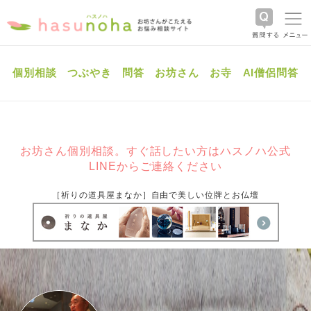
個別相談
つぶやき
問答
お坊さん
お寺
AI僧侶問答
お坊さん個別相談。すぐ話したい方はハスノハ公式
LINEからご連絡ください
［祈りの道具屋まなか］自由で美しい位牌とお仏壇