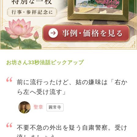
お坊さん33秒法話ピックアップ
前に流行ったけど、姑の嫌味は「右か
ら左へ受け流す」
聖章
圓常寺
不要不急の外出を疑う自粛警察。受け