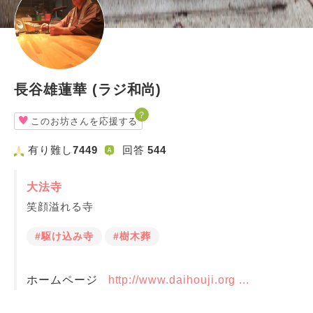
長谷雄蓮華 (ラジ和尚)
？
このお坊さんを応援する
有り難し
7449
回答
544
大法寺
笑顔溢れる寺
#駆け込み寺
#樹木葬
ホームページ
http://www.daihouji.org ...