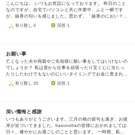
なって無知すぎて分かりません どなたかご教授いただける
ことにお盆2日目に気づきました。 迎えの提灯はいつも使っ
こんにちは。 いつもお世話になっております。 昨日のこと
と幸いです
ている白地に黒い文字の入ったものを使っていました。また
なのですが、自宅でパソコンと共に作業中、ふと一瞬です
仏壇の横には真っ白ではなく、白地に草花の絵が書いてある
が、線香の匂いを感じました。思わず、「線香のにおい？」
ものを使用しています。 祖父が亡くなったのが20年以上前
と言ってしまうほどでした。本当に一瞬だったので、気のせ
有り難し 4
回答 1
でしたので、あまり記憶がなく白提灯を使っていたかもわか
いだと思い、何度か周辺をくんくんと臭ってみましたが何も
らないのですが、迎えは終わっているけれども白提灯を急い
臭いませんでした。1人暮しで仏壇もなく、線香を焚いたこ
でお盆の送りまで届かないか…と注文したところ、ご先祖様
とさえもないので、驚きましたが、何か伝えたいことでもあ
を送ったあとに届き、使用せず終わってしまいました。 そ
るのかと自問自答しました。県外に住んでいるのでお墓参り
の提灯は白提灯以外に通年で使える提灯もついていたので、
お願い事
に行けていないのもありますが、昨年のこの時期、鍋に入っ
母専用で来年は通年用の方を出そうとは思っているのです
ている水が沸いてパスタを入れようとした瞬間、自分に向か
亡くなった夫や両親やご先祖様に願い事をしてはいけないの
が…お盆に白提灯を出し忘れたことをとても悔やんでいま
ってひっくり返り、右下ふともも全体を大火傷してしまった
でしょうか？ 私は昔から仕事を頑張ったり宝くじに当たっ
す。 明日から世の中的にはお盆ですので、お盆の期間だけ
のもあって、また何かあるんじゃないかと不安で怖くなりま
たりしたわけでもないのにいいタイミングでお金に恵まれる
白提灯を飾るだけでもしようかと考えていたのですが、すで
した。今まで大怪我なんてしたこともなく、こんな大事にな
事が多々あり、その事をある人からあなたのご先祖様があな
有り難し 20
回答 1
に我が家のお盆供養自体は終わっているため、また本日一周
るとは思っていませんでした。 両親に伝えると、ご先祖さ
たがお金に困らないようにそういう環境にあなたを入れてく
忌法要だった為意味がないのか、提灯を出したことによりこ
まがこれで済むようにしてくれたから、これでよかったと思
れている、といわれたことがありました。それからコロナに
っちにきて帰れなくなってしまわないか、など不安で迷って
いなさいと言われました。それは本当にその通りだと思いま
罹って後遺症で治療法もなく寝込んでいた時も亡くなった母
います。 どのようにするのがベストなのか、何かアドバイ
す。でも、火傷で済むようにしてくれたってことは、もしか
が私の寝室のドアの隙間から覗いているような気配を感じ、
スがあれば教えていただけたらと思います。 お忙しいとは
したら事故で生死をさまようことになっていたのではない
深い懺悔と感謝
その時までは忘れていたのですが、子供の頃母が連れていっ
思いますが、どうぞよろしくお願いいたします。
か、死んでいたのかなとどんどん怖くなってしまいました。
てくれた漢方医のことを思いだし、何十年かぶりに行き、薬
いつもありがとうございます。三月の桃の節句も過ぎ、お彼
今回は火傷で済んだけど、また今後、命に関わるようなこと
を処方してもらったら嘘のように回復しました。 それから
岸が近づいてきました。hasunohaの皆様におかれましては
が起きるかもしれない、そんな不安でいっぱいです。それが
私は困った時、辛いときに毎日、仏壇に願いを叶えてほしい
日々、健やかにお過ごしのことと思います。 一時期、私は