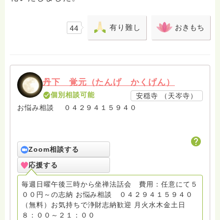
有り難し
おきもち
44
丹下 覚元（たんげ かくげん）
個別相談可能
安穏寺 （天岑寺）
お悩み相談 ０４２９４１５９４０
Zoom相談する
応援する
毎週日曜午後三時から坐禅法話会 費用：任意にて５
００円～の志納 お悩み相談 ０４２９４１５９４０
（無料）お気持ちで浄財志納歓迎 月火水木金土日
８：００～２１：００