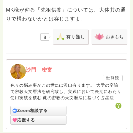
MK様が仰る「先祖供養」については、大体其の通
りで構わないかとは存じますよ。
有り難し
おきもち
8
沙門 密富
世尊院
色々の悩み事がこの世には沢山有ります。 大学の卒論
で密教天文暦法を研究致し、実践において長期にわたり
使用実績を積む 此の密教の天文暦法に基づく占星法
で、衆生の手助けをと考えます。 また、一座供養、一
座祈祷も承って居ります。 本来、供養や祈祷は長期に
Zoom相談する
渡り此れを継続的行うものですが、 一回のみの供養や
応援する
祈祷を一座供養・一座祈祷として、此処にお受けするも
のです。 なお、遠方のお方でも、承りますのでご遠慮