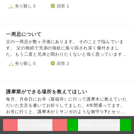
何か分かればいいのですが、分からないからこそ怖いです。
とお願いしてしまいます。 それはいけないことなのでしょ
人生をひっくり返すほどの思いに駆られたこともありまし
有り難し 5
回答 1
1年たった今でも残る火傷跡を見る度に思い出します。 火傷
うか？
た。今年のバレンタインを過ぎた頃から、今は家族のありが
はなんの身代わりになってくれたのかな、、、と毎回思って
たみを強く感じるようになり、毎日思いやりに支えられ、相
しまいます。 怖いです。よく私自身、気で体調がおかしく
変わらず週7日休み無しで外での仕事に励んでいる今日この
なることはありますが、見える方ではないので、伝えたいメ
頃です。 毎日が平和で穏やかな落ち着いた空気、他愛もな
ッセージは何なのか分かりません。ご先祖さまのメッセー
一周忌について
く些細なことの積み重ねですが、それらすべてが本当に、職
ジ、どうしたら分かりますか、ご先祖さまは私の未来が見え
場も家庭も、そして治療院にも、良い人たちにご縁があった
父の一周忌が数ヶ月後にあります。 そのことで悩んでいま
ているのでしょうか。亡くなった母方の祖母、父方の祖父
こと、ひとつひとつに感謝です。これからも日々の幸せを大
す。 父の相続で兄弟の強欲に振り回され深く傷付きまし
母、そしてその他のご先祖さまは何を伝えようとしているの
切に育んでいくことが、ご先祖様への恩返しにも繋がる明る
た。もう二度と兄弟と関わりたくないと強く思っています。
でしょうか。
い人生への道標なのかなと有難く思います。 お世話になっ
そんな家庭なので一周忌に来てくれる親戚もいません。 当
有り難し 5
回答 2
た治療家の先生に、しばらくお休みすることを伝えました。
日はお寺でお経をあげていただいて、スーパーでお惣菜を買
その節は本当に、この上なく尽くしてくれたことに深謝の限
い、それを実家で食べて解散です。 父のことを思えば少し
りです。つい先生の優しさに甘えてしまい、助けたい側と助
の時間我慢をして頑張らないとと思うのですが…考えるだけ
けられる側の引き合う力がぐいぐい強くなりすぎてしまった
で苦しく、どうしてもどうしても行く気になれません。 一
節がありました。徐々に私の感情が不安定になり、体調も崩
護摩業ができる場所を教えてほしい
周忌に行かないことは非常識だとも言われました。 家で手
れてしまい、元の近所に戻しました。いろんな人に打ち明け
を合わせたりお墓参りだけでは供養になりませんか？ 自分
毎月、月命日にお寺（最福寺）に行って護摩木に教えていた
た昨年から年末年始と引き換えに、この春先は自分自身とひ
の気持ちは置いておいて、なんとしても一周忌に行くべきで
だいた文言を書いてお祈りしてました。4年間通ってます。
とりで向き合う修正が必要になったこと…あらためて自己成
しょうか？ この先も法事に参加しないと父が悲しみます
お寺に行くと、護摩木がミサンガのような御守り❓とセット
長へと繋げる良いきっかけになりました。 今でも毎日、先
か？ 教えていただけると有り難いです。 よろしくお願いし
になって売られていました¥1,000で。毎月御守りは不要な
有り難し 7
回答 1
生のことが心に浮かんできます。それだけ特別な存在である
ます。
ので護摩木を購入できなくなりました。私は、供養したいだ
Zoomで個別相談
AI僧侶とLINEで相談
ことには変わりありません。頂いた思い出、温かい言葉の
けなので、鹿児島で良い供養ができるお寺がありましたら教