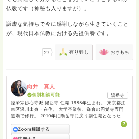
仏教です（神秘も入りますが）。
謙虚な気持ちで今に感謝しながら生きていくこと
が、現代日本仏教における先祖供養です。
有り難し
おきもち
27
向井 真人
個別相談可能
陽岳寺
臨済宗妙心寺派 陽岳寺 住職 1985年生まれ。 東京都江
東区深川出身・在住。 大学卒業後、鎌倉の円覚寺専門
道場で修行。 2010年に陽岳寺に戻り副住職となった後
「ようがくじ不二の会」を立ち上げ坐禅会、ゲーム部、
お茶の会などを企画開催。 昔からお寺はお手繋ぎをし
Zoom相談する
ていました。もっとご縁を結んでいただきやすくしたい