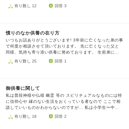
聞きたいと思います。 先日、とある事件の犯人について調
有り難し 12
回答 3
べていたら、事件の共犯である主犯格のガールフレンドが事
件後に刑期を終えて、今はコスプレイヤーをしているという
情報をつかみました。 私はこの件について、三ヶ月前にと
あるXの有名いじめ暴露系垢（デスドル）にタレコミを送り
憤りのなか供養の在り方
ました。採用するとは言われたもののまだ取り上げられてな
い状態です。殺害された被害者のことを考えれば、犯人たち
いつもお話ありがとうございます! 3年前に亡くなった弟の事
に正規ではなくとも相応しいペナルティを与える義務を感じ
で何度か相談させて頂いております。 先に亡くなった父と
てしまいます。しかし、いくら有名な殺人事件とはいえ悪法
同様、気持ち寄り添い供養に努めております。 生前弟には
もまた法である以上、群衆の狂気に油を注ぐようなことは少
高額の借金があり父と母で返済済との話しは聞いておりまし
有り難し 25
回答 1
し気が引けます。かといって日弁連の人権屋弁護士のように
た。父と母の思いに私も納得してました。 先日、高齢の母
加害者の人権を守れ！と思っているわけでもありません。
の手伝いで実家の片付けをしてましたところ、返済済の借金
しかし、それで、あの世の被害者は納得するのかどうか、
の書類がでてきました。わかっではいたもののやはり金額や
私自身の苦しみではなくて、何千、何百倍も苦しんだ被害者
その当時の思いなどで強い憤りを感じてしまいました。 お
の方の霊、そして遺族の方が犯人に対する報復以外の方法で
御供養に関して
盆の時期ご先祖様に寄り添わなくてはいけないのに辛くて悔
報われるのかを知りたいと思います。 いつも思うことで
しくて仕方ありません。こんな気持ちを抱えての供養に自分
私は普段神様や仏様 幽霊 等の スピリチュアルなものには特
すが、原爆や空襲の日に花火大会や平和の詩を朗読すること
が情けないです。 故人の終わったこととして考えたほうが
に信仰心や 縁のない生活をおくっている者なので ここで相
がはたして成仏できない多くの非業の死を遂げた霊に顔向け
よいでしょうか?
談していいものかわからないのですが… 私は小学生〜中学
できるのか、と考えています。「被害者は復讐を望まない」
生の間に 繰り返しきいた戦争の話が忘れられず 毎年地元の
有り難し 18
回答 2
と現世の人は軽々しく言いますが、それならば菅原道真公や
大半が焼けてしまった 空襲があった日にお水をお供えして
平将門はなぜ祟りを起こすのか説明がつきません。可哀想だ
います もうかれこれ１０年？１５年？程度続けております