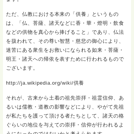
ただ、仏教における本来の「供養」というもの
は、「仏、菩薩、諸天などに香・華・燈明・飲食
などの供物を真心から捧げること」であり、仏法
を扱われて、その尊い智慧・慈悲の御心により、
迷苦にある衆生をお救いになられる如来・菩薩・
明王・諸天への帰依を表すために行われるもので
ございます。
http://ja.wikipedia.org/wiki/供養
それが、古来から土着の祖先崇拝・祖霊信仰、あ
るいは儒教・道教の影響などにより、やがて先祖
が私たちを護って頂ける者たちとして、諸天の格
ぐらいの地位を与えての崇拝・信仰が行われるよ
うになったのではないかと考えられます。