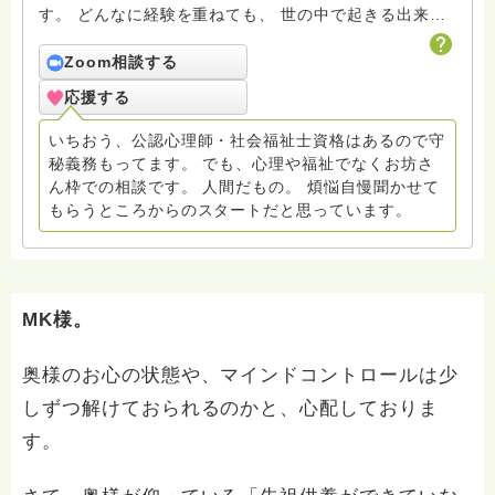
す。 どんなに経験を重ねても、 世の中で起きる出来事
や、自分の中に生まれる感情のすべてを きれいに整理
して表現できるものではないと思っています。 だか
Zoom相談する
ら、うまく書けなくても安心してください。 ここで
応援する
は、無理に言葉を整えることよりも、 いったん息を整
えて、静かに耳を澄ますことを大切にしています。 ま
いちおう、公認心理師・社会福祉士資格はあるので守
とまりのない文章でも、途中で止まってしまっても構い
秘義務もってます。 でも、心理や福祉でなくお坊さ
ません。 言葉になる前の思いが、そのまま置かれても
ん枠での相談です。 人間だもの。 煩悩自慢聞かせて
いい場所でありたいと考えています。
もらうところからのスタートだと思っています。
MK様。
奥様のお心の状態や、マインドコントロールは少
しずつ解けておられるのかと、心配しておりま
す。