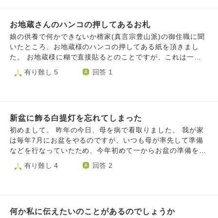
ったね、と供物を捧げることで現実にのうのうと悠々自適に
もし私の見えない世界があった場合に その凄惨な光景を繰
暮らしている加害者がいることの残酷な現実への埋め合わせ
り返している方がいたら… いまだに苦しんでる方がもしい
になるのでしょうか？そこが仏教の教えではわからない所で
お地蔵さんのハンコの押してあるお札
たら… そう思ってしまったあの日から ５月のその日が近づ
す。 また仏教では因果応報を説きますが、凄まじい事件で
くと頭に空襲警報の音が響く様な感覚がし 当時の私ができ
娘の供養で何かできないか檀家(真言宗豊山派)の御住職に聞
死んだ人間は報われることなく憎しみが悪念としていつまで
る精一杯の事がそれくらいしか思い浮かばず 今も続けてい
いたところ、お地蔵様のハンコの押してある紙を頂きまし
も餓鬼界で成仏できずに苦しむと言います。そこも納得でき
るのです せめてもの思いで冷たい水を誰かへ、それだけの
た。 お地蔵様に糊で直接貼るとのことですが、これは一般
ないところです。 仏教に詳しい方、そしてスピ系に詳しい
想いです。 そんな中今年、初めてその日に体調を崩してし
的なのでしょうか。 頂いた御住職のお寺には貼ろうと思っ
有り難し 5
回答 1
方、ご回答をよろしくお願いします。
まい お水をお供えできず…申し訳ないと感じ 体調が戻った
てますが、あまり貼ってあるお地蔵様を見たことがないの
日から終戦記念日まで 今年だけは続けよう、８０年目でも
で、わかれば教えてもらいたいです。 よろしくお願いしま
あるし… と思いキャラメル等のお菓子とお水を一杯お供え
す。
し続けてます そして終戦記念日が終わったら一旦生活を戻
し 今後は体調を崩さない限り 年に一度のお供えに戻そうと
新盆に飾る白提灯を忘れてしまった
考えてます そこでひとつもやっとしてる事が… いきなり終
初めまして。 昨年の今日、母を病で看取りました。 我が家
戦記念日からこのお供えをやめるというのも なんだかすっ
は毎年7月にお盆をやるのですが、いつも母が率先して準備
きりしないのです なので音源等を探し本職の方の読経を流
などを行なっていたため、今年初めて一からお盆の準備をし
し しっかり手を合わせて ちゃんと謝罪と忘れないで受け継
ました。 新盆なので昨年のことを思い出しながら一生懸命
有り難し 4
回答 2
いでいく意思を伝え 送り出させていただきたいなと考えて
に準備をし、無事にお迎えも済み、料理なども簡易的ではあ
います。 その場合どのお経が一番慰霊として寄り添えるで
りますが準備して初日を迎えました。 我が家には仏壇があ
しょうか… もちろんどんなに長くとも今年の終戦記念日に
り、祖父と祖母、また母の兄弟姉妹も一緒に帰ってくるの
は時間を取り1日家にいて しっかりと送り出させていただこ
で、お盆に帰る際に迷子にはならないと思ったのですが、新
うと 思っているので大丈夫です お恥ずかしながら２９にも
何か私に伝えたいのことがあるのでしょうか
盆には白提灯が必要と気づき、用意するのを忘れてしまった