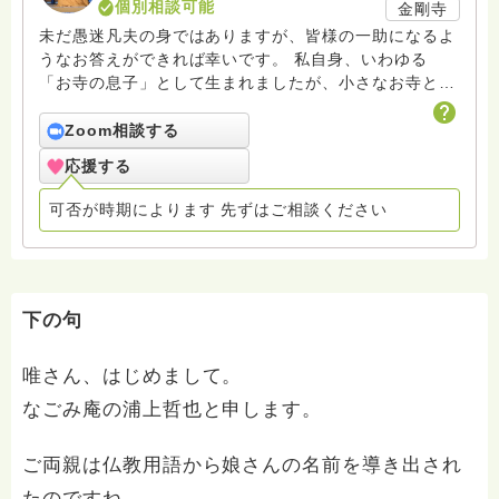
個別相談可能
金剛寺
未だ愚迷凡夫の身ではありますが、皆様の一助になるよ
うなお答えができれば幸いです。 私自身、いわゆる
「お寺の息子」として生まれましたが、小さなお寺とい
うことや両親の教育方針もあり、感謝すること、仏様、
お大師様に手を合わせることの大切さは教えられてきま
Zoom相談する
したが、後継者としてのプレッシャー等は全くありませ
応援する
んでした。 実際、当初は仏門に入る心づもりなどな
く、仏教とは関係のない分野の理系大学に進学し、在学
可否が時期によります 先ずはご相談ください
中に起業。 仲間とIT系の会社を立ち上げたり、飲食業
や人材派遣などの運営企画に携わる傍、ディスコやクラ
ブのDJやバーのマスター、占い師（手相、姓名判断、九
星気学、宿曜）としても仕事しておりました。 が、そ
の中で思うことが度々あり僧侶を志し、お大師様とご本
下の句
尊様のご加護のもとご縁に導かれ仏門に進みました。
今もいつもお大師様とご本尊浪切不動明王様方にはお導
唯さん、はじめまして。
き頂き、助けて頂いております。 （趣味程度ですが、
なごみ庵の浦上哲也と申します。
暦の研究や宿曜経の読解、気学をメインに占いは現在も
嗜んでおります） 「目に見える世界」「目に見えない
世界」を共に大切にして釈尊の末弟、宗祖弘法大師空海
ご両親は仏教用語から娘さんの名前を導き出され
の末弟として、真言僧侶の立場、金剛乗仏教・密教の観
たのですね。