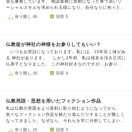
員も兼務しています。 相談業務に異動になった事で高いソ
ーシャルスキルを求められる様になり、自分なりに色々と努
力して、辿り着いたのが「仏」という存在でした。 ・自分
有り難し 46
回答 5
が無力な存在であると認める。 ・相手の悪い部分にばかり
目を向けず、必ず良いところもあると認める。 ・相手が自
分と真っ向から対立する意見を言っても一旦は受容する。
・相手の行動に苛立っても「自分の思い道りに動かない」と
仏教徒が神社の神様をお参りしてもいい？
いう事に対するエゴであると認識する。 ・どんな事があっ
ても怒らない。 ・毎朝、お経を唱え線香をあげる。 ・礼
いつもお世話になっております。私には、15年近く縁があ
拝、法話、法具磨きなどに参加する これらを実践する事で
る 神社があります。 しかし2年前、私は戒名を頂き正式に
「入社したばかりの頃はヤクザが入ってきた様な威圧感があ
仏弟子となりました。 この神社好きなのですが、お参りし
ったけど、最近は変わったね」と言われる様になりました。
ても問題ありませんでしょうか。 仏教徒が神道をはじめ
有り難し 35
回答 4
しかし、いつもニコニコして人間関係を円滑に進めるだけの
他の宗教の神様に祈ることは、仏教への 不敬にあたります
生き方が「仏教的に正しい生き方なのか？」という疑問が沸
か？ 神道サイドの見識も調べたら、ある神社の宮司さん
いてきました。 僧侶の方というと「いつも寄り添って話を
が、 「神道は他宗教の人を拒まない。だがそれは、来る人
聞いてくれる」というイメージがありますが、時には怒るこ
に神様への 敬意があってこそ。神社に来て自宗教の優越を
とや自分の主張を通す様なエゴも必要なのでしょうか？ ご
仏教用語・思想を用いたフィクション作品
主張したり、 大声で自宗教の経などを唱えるのは神様にも
回答よろしくお願いします。
他の参詣者にも 失礼」 とおっしゃっていました。 仏教サ
私は仏教の実践をより真剣に取り組むようになってから、
イドではどうなんだろう？他の宗教の神様に感謝する、 祈
色々なフィクション作品を観たり遊んだりすることが難しく
るというのは。と思っています。 追伸 認知行動療法が
なってきました。なぜなら、それらを常に分析してしまい、
先に進みました。 「祈願寺で護摩が始まる直前のほぼ満席
「戒を破っているのではないか」「罪を犯しているのではな
有り難し 25
回答 3