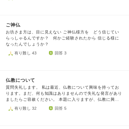
の時に私の隣に 知的障害者が座り、恐怖で震えが止まらな
いか」と心配になってしまうからです。多くの場合、自分が
かった。息が苦しく なった」 と心理士の先生に伝えたとこ
考えすぎ、複雑にしすぎているのか、それともこれらの思い
ろ、 「恐怖感が出てきてくれたおかげで、前へ進める。今
に相応の道理があるのか、私には分かりません。 特に気に
までは 怒りが強く、怒りが強いと進めない。恐怖が出てき
なるのは、仏教の用語、思想、またはイメージを、不適切あ
たのは 却ってよかった」 と言われました。 「環境的な要因
ご神仏
るいは不敬に感じられる方法で使用しているメディアに触れ
は大きい。ひょっとしたら、お不動様の おかげかもしれな
るときです。例を二つ挙げます。 1) アニメ・漫画『呪術廻
お坊さま方は、目に見えない ご神仏様方を どう信じてい
い」 という結論になり、昨日、この祈願寺にお礼参りして
戦』 この作品には多くの仏教的言及があります。例えば、
らっしゃるんですか？ 何かご経験されたから 信じる様に
きました。
仏教の印、用語、引用、概念、さらには歴史上の仏教人物の
なったんでしょうか？
登場です。密教の印が多用されていると聞いたから、この作
有り難し 43
回答 3
品を避けています。印は阿闍梨から学ぶべきものであり、呪
術廻戦を観たら越三昧耶戒にならないかと感じています。ま
た、あるキャラクターが「天上天下唯我独尊」の言葉を言っ
てから人を殺す場面など、仏教に対して不敬に思える描写も
あるそうです。 2) ゲーム『原神』 このゲームの世界内で
仏教について
は、宗教としての仏教は存在しません。しかし、多くの仏教
質問失礼します。 私は最近、仏教について興味を持ってお
的言及が見られます。主人公にも敵役にも同様です。私が主
ります。まだ、何も知識はありませんので失礼な発言があり
に懸念しているのは敵役です。例えば、ある悪役のテーマソ
ましたらご容赦ください。 本題に入りますが、仏教に興味
ングには、龍樹菩薩(英語: Nagarjuna)の『中論』（重要な
を持った理由としては私がとある活動をしていてその際に偶
有り難し 32
回答 5
仏教文献）からの直接の引用があります。これにより、その
然仏教について考える機会がありました。それから興味深い
文献の教えがその悪役に擁護されているように見えるかもし
ものだと感じAIが紹介してくれたため「お坊さんがこたえる
れません。同じ悪役には、「左道的勝義尊」や「左道の真諦
お悩み相談サイト」に出会うことが出来ました。相談内容に
者」といった、仏教概念を言及した様々な称号もあります。