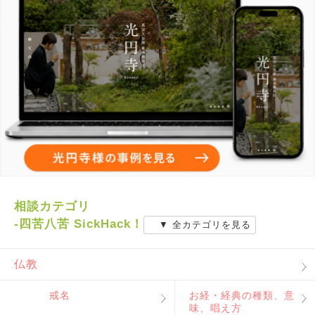
相談カテゴリ
-四苦八苦 SickHack！
▼ 全カテゴリを見る
仏教
戒名
お経・経典の種類、意
味、唱え方