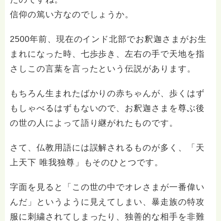
点からお答えさせていただきます。 皆様からの相談を
通じて、また他の僧侶の皆様のご回答を通じて多くを学
信仰の篤い方なのでしょうか。
べればと思います。 皆様との御法縁に感謝して精進し
てまいります。 煩悩即菩提 即事而真 当相即道 また自
2500年前、現在のインド北部でお釈迦さまがお生
坊（地蔵山金剛寺）では護摩祈祷会や阿字観体験会（阿
まれになった時、七歩歩き、左右の手で天地を指
息観による密教瞑想体験）も開催しております。 また
自治体や地元社会福祉協議会様や企業、団体様より依頼
さしこの言葉を言ったという伝説があります。
を受けて法話(講話)や瞑想指導を不定期で行っておりま
す よろしくお願いいたします。 南無大師遍照金剛 合
もちろん生まれたばかりの赤ちゃんが、歩くはず
掌
もしゃべるはずもないので、お釈迦さまを尊ぶ後
の世の人によって語り継がれたものです。
さて、仏教用語には誤解されるものが多く、「天
上天下 唯我独尊」もそのひとつです。
字面を見ると「この世の中でオレさまが一番偉い
んだ」というように見えてしまい、暴走族の特攻
服に刺繍されてしまったり、独善的な相手を非難