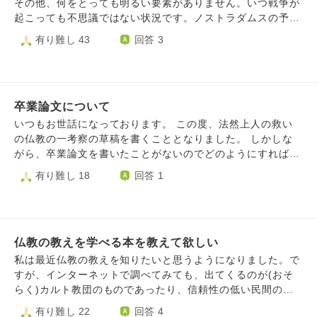
ます。 ご指導いただければ幸いです
その他、何をとっても明るい要素がありません。いつ戦争が
起こっても不思議ではない状況です。ノストラダムスの予言
の1999年の時より現在の方がよっぽど終末感があります。
有り難し 43
回答 3
仏教には末法思想があると聞きました。ずばり今現在は、末
法の世なのでしょうか？また仏教で語り継がれている末法の
世とは具体的にどんな状態なのでしょうか？回答おねがいい
たします。
卒業論文について
いつもお世話になっております。 この度、法然上人の救い
の仏教の一考察の草稿を書くこととなりました。 しかしな
がら、卒業論文を書いたことがないのでどのようにすればよ
いのかが分かりません。 アドバイスをお願いします。
有り難し 18
回答 1
仏教の教えを学べる本を教えて欲しい
私は最近仏教の教えを知りたいと思うようになりました。で
すが、インターネットで調べてみても、出てくるのが(おそ
らく)カルト教団のものであったり、信頼性の低い民間のサ
イトのものであったりと、情報の正確性の高いものを探すの
有り難し 22
回答 4