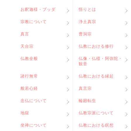
お釈迦様・ブッダ
悟りとは
宗教について
浄土真宗
真言
曹洞宗
天台宗
仏教における修行
仏教全般
仏像・仏様・阿弥陀・
観音
諸行無常
仏教における縁起
般若心経
真言宗
念仏について
輪廻転生
地獄
仏教宗派について
坐禅について
仏教における瞑想