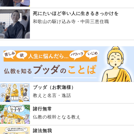
死にたいほど辛い人に生きるきっかけを
和歌山の駆け込み寺・中田三恵住職
ブッダ（お釈迦様）
教えと名言・逸話
諸行無常
仏教の根幹となる教え
諸法無我