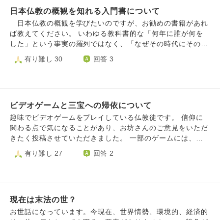
ついては信仰や宗教等についての考えをお聞きしたいです。
ここで「勝義」や「真諦」は、非常に神聖な仏教概念です。
日本仏教の概観を知れる入門書について
お手数お掛けしますがご回答お待ちしております。よろしく
全ての仏教的言及が悪いキャラクターに使われているわけで
お願いいたします。
日本仏教の概観を学びたいのですが、お勧めの書籍があれ
はないから、葛藤しています。いわゆる良い、あるいは中立
ば教えてください。 いわゆる教科書的な「何年に誰が何を
的なキャラクターにも仏教の言及があります。例えば、龍樹
した」という事実の羅列ではなく、「なぜその時代にその思
菩薩の『中論』は、ゲーム内で「Nagarjuna」と名付けられ
想が必要とされたのか」という歴史的背景と、「前の時代の
有り難し 30
回答 3
た別のキャラクターによっても引用されており、そのキャラ
思想をどう継承・否定して発展したか」という連続性を重視
クターは魔物と戦う戦士として描かれています。 もしこん
した本を探しています。 具体的には、以下のような文脈
なメディアを観たり遊んだりしたら、それが誹謗正法や誹謗
で理解したいと考えています： ・社会情勢との関わ
正法を賛成したり促したりすること、あるいは罪を犯すこと
り： 例えば、戦乱や飢饉という絶望的な状況下で、なぜ浄
にならないか？私は多くの不確かさを感じており、とても不
ビデオゲームと三宝への帰依について
土真宗が衆生の救済として爆発的に受け入れられたのか、と
安になっています。
いった「需要と供給」の視点。 ・思想のアップデー
趣味でビデオゲームをプレイしている仏教徒です。 信仰に
ト： 師匠の教えをどう修正したのか、あるいはあえて古い
関わる点で気になることがあり、お坊さんのご意見をいただ
時代の思想を掘り起こした際、そこにどのような時代的要請
きたく投稿させていただきました。 一部のゲームには、進
があったのか。 「点」としての知識ではなく、古代から
行状況をセーブするために「神社で手を合わせる」、あるい
有り難し 27
回答 2
中世、近世へと至る「線」としての日本仏教史が俯瞰でき
は報酬を得るために「神像を拝む」といったゲームメカニク
る、初学者向けの（できれば文体も読みやすい）本があれ
ス、さらにはクエストの中で「架空の神に供物を捧げる」と
ば、ぜひご教示いただけると嬉しいです。よろしくお願いし
いったものが含まれています。 これらはあくまでゲーム内
ます。 （AIに書いてもらいました汗） --- 日本の仏教史では
の仮想世界での操作であると理解していますが、仏教徒とし
ないですが、佐々木閑先生の「仏教の誕生」はとてもわかり
現在は末法の世？
て三宝への帰依を考えたとき、こうした行為がその帰依に反
易かったです。 あれくらいわかりやすいといいな、と思っ
することになるのか、戒を破ることになるのか、悩んでおり
お世話になっています。今現在、世界情勢、環境的、経済的
てます。