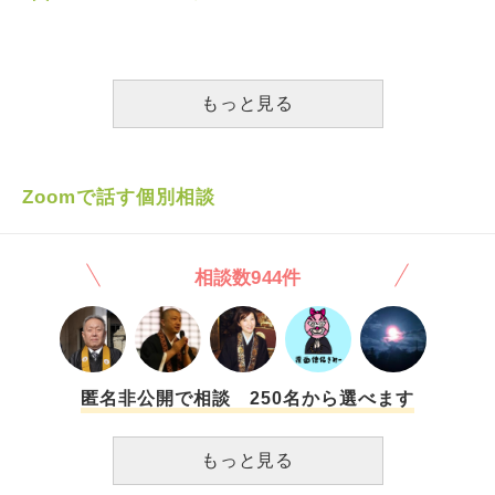
に苦労しています。 そこで、比較的信頼のおける書籍を探
すことにしました。 お寺に直接うかがって法話を聞くこと
も考えましたが、私は学生の身分であるため、お布施をする
だけの稼ぎもなく、時間もありません。 また、家族は、宗
教そのものに対してアレルギー的抵抗を持ち合わせていて、
もっと見る
宗教の話はすぐにカルトと結びつけて考えてしまうので、私
がカルトにハマっていると誤解されるのは避けたいのです。
このサイトのzoom相談も、金銭的な負担や家族が途中で入
ってくるかもしれない可能性から、利用することができませ
Zoomで話す個別相談
ん。 書籍の好みとしては、私はなるべく学術的で中立的視
点のものが好みですが、まずは入門書を買いたいと思ってい
ます。 なにか良い書籍や文献をご存知の方は、教えて頂け
相談数944件
ると幸いです。
匿名非公開で相談 250名から選べます
もっと見る