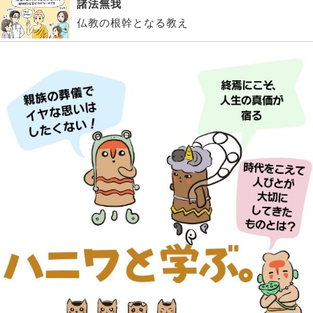
諸法無我
仏教の根幹となる教え