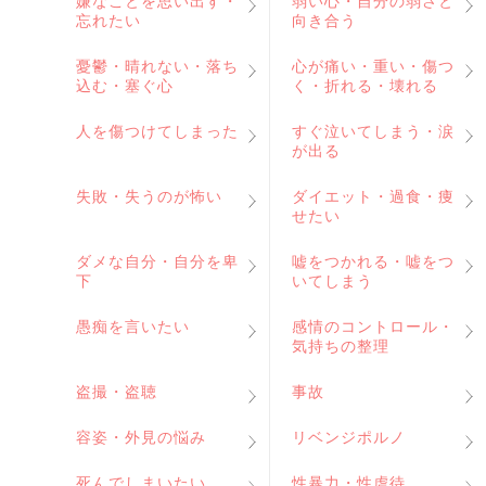
嫌なことを思い出す・
弱い心・自分の弱さと
忘れたい
向き合う
憂鬱・晴れない・落ち
心が痛い・重い・傷つ
込む・塞ぐ心
く・折れる・壊れる
人を傷つけてしまった
すぐ泣いてしまう・涙
が出る
失敗・失うのが怖い
ダイエット・過食・痩
せたい
ダメな自分・自分を卑
嘘をつかれる・嘘をつ
下
いてしまう
愚痴を言いたい
感情のコントロール・
気持ちの整理
盗撮・盗聴
事故
容姿・外見の悩み
リベンジポルノ
死んでしまいたい
性暴力・性虐待