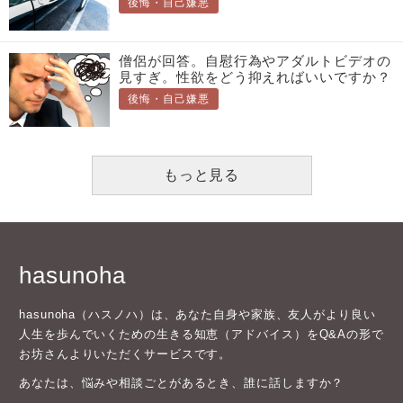
後悔・自己嫌悪
僧侶が回答。自慰行為やアダルトビデオの
見すぎ。性欲をどう抑えればいいですか？
後悔・自己嫌悪
もっと見る
hasunoha
hasunoha（ハスノハ）は、あなた自身や家族、友人がより良い
人生を歩んでいくための生きる知恵（アドバイス）をQ&Aの形で
お坊さんよりいただくサービスです。
あなたは、悩みや相談ごとがあるとき、誰に話しますか？