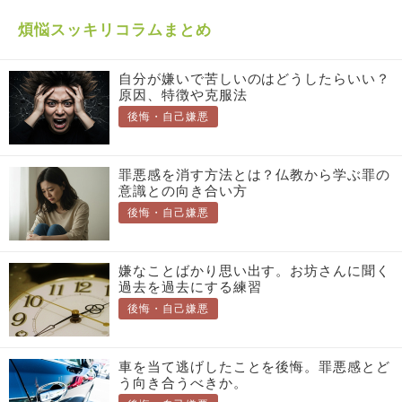
煩悩スッキリコラムまとめ
自分が嫌いで苦しいのはどうしたらいい？
原因、特徴や克服法
後悔・自己嫌悪
罪悪感を消す方法とは？仏教から学ぶ罪の
意識との向き合い方
後悔・自己嫌悪
嫌なことばかり思い出す。お坊さんに聞く
過去を過去にする練習
後悔・自己嫌悪
車を当て逃げしたことを後悔。罪悪感とど
う向き合うべきか。