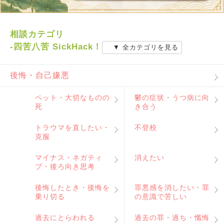
相談カテゴリ
-四苦八苦 SickHack！
▼ 全カテゴリを見る
後悔・自己嫌悪
ペット・大切なものの
鬱の症状・うつ病に向
死
き合う
トラウマを直したい・
不登校
克服
マイナス・ネガティ
消えたい
ブ・後ろ向き思考
後悔したとき・後悔を
罪悪感を消したい・罪
乗り切る
の意識で苦しい
過去にとらわれる
過去の罪・過ち・懺悔