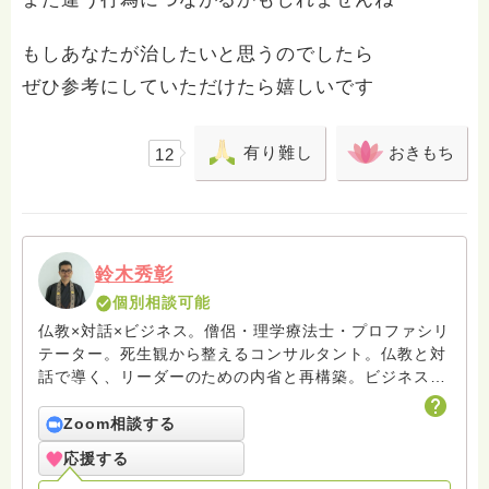
もしあなたが治したいと思うのでしたら
ぜひ参考にしていただけたら嬉しいです
有り難し
おきもち
12
鈴木秀彰
個別相談可能
仏教×対話×ビジネス。僧侶・理学療法士・プロファシリ
テーター。死生観から整えるコンサルタント。仏教と対
話で導く、リーダーのための内省と再構築。ビジネスと
いう営みを通じて、人が本音と出会い、本来の個性で生
きる場をひらいています。 ※お坊さん回答の中に「鈴木
Zoom相談する
光浄」がおりますが当初諸事情がございまして私が回答
応援する
したものでございます。そちらもあわせてご参照くださ