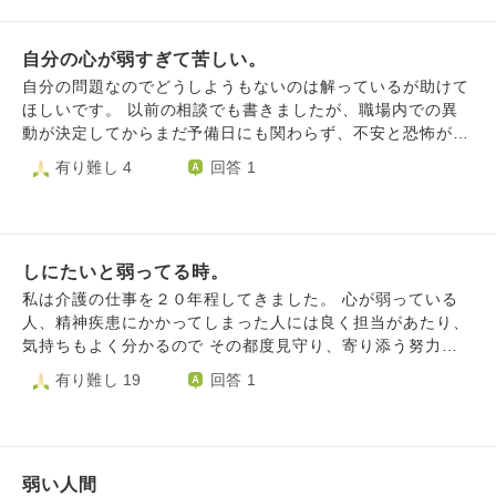
合えるスッキリした関係が良いと本当に考えていますが、そ
てくるのなら、人に優しくするのは間違いなのだろうかと悩
になってしまいます。 前はそんなことなかったのに。 ずっ
れも友人が言った「都合の良い人」が欲しいだけなのかも
みを抱えてしまいました。 お言葉を下さると幸いです。
とこんな気持ちが続くのかな？
な……と感じます。 それでいて、友人を失ったことはすご
自分の心が弱すぎて苦しい。
く悲しいです。 恋愛感情もそこまでなく、結婚願望もな
自分の問題なのでどうしようもないのは解っているが助けて
く、友人を大切にして行かなければ周りに人が居なくなって
ほしいです。 以前の相談でも書きましたが、職場内での異
しまうな……と最近ヒシヒシと感じています。それは寂しく
動が決定してからまだ予備日にも関わらず、不安と恐怖が頭
てとても嫌な事だ…とも。 どうしたら都合の良い人を求め
から離れない状態が続いています。 朝起きると異動の事が
有り難し 4
回答 1
ないようにできるでしょうか？ 他の人に、優しく、寄り添
不安になり、気分が悪くなったり胃が痛くなったりします。
えるようになりたいです。
仕事中でも些細な事を言われただけで「自分は皆から見下さ
れている、必要とされていない、仕事辞めたい、辞めるわけ
にはいかない、皆職場内異動なんて当たり前に受け入れてい
しにたいと弱ってる時。
る、それでもどうしたらいいかわからない、助けて」と自己
嫌悪や未来の変化への不安で頭がぐちゃぐちゃになってしま
私は介護の仕事を２０年程してきました。 心が弱っている
います。 そうなると、スマホに「苦しい、助けて」などと
人、精神疾患にかかってしまった人には良く担当があたり、
検索をしたり、以前ハスノハでいただいたアドバイスをみた
気持ちもよく分かるので その都度見守り、寄り添う努力を
り、友人に気分がおかしいとメールしたりして何とか気を紛
してきました。 私自身も同じ思いを持っているから。 ２０
有り難し 19
回答 1
らわせようとしています。 メールを受けて会いに来てくれ
歳の頃から安定剤も手放せませんし、 弱っている時に言わ
た友人は「真面目に真正面からうけるな、受け流したほうが
れたら悲しいことや、して欲しいことが手に取るように分か
いい」とアドバイスしてくれました。 仕事の同僚に自分が
るから。 その間何度も色んな事があって、生活を奪われも
原因で迷惑をかけたと思ったときに謝罪すると、驚かれて別
う１０回ほど踏ん張ってゼロから立て直して頑張ってきまし
に謝るようなことじゃないと笑って言われるので、あまりに
弱い人間
た。 今現在、ひとり親で育てる発達障害の子供が反抗期