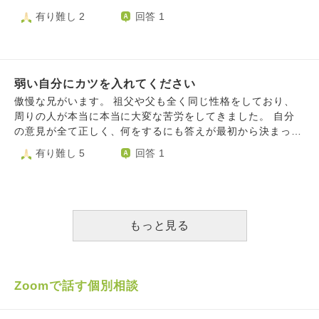
って私の親と連絡とることは絶対にありません) 夫は職人
ってきたのですが、自分に素直にお疲れと言えないのです。
有り難し 2
回答 1
で、週6日仕事ですが、この時期忙しくまた稼ぎ時であると
過去にたくさんの人を傷つけてしまった自分がこの程度のこ
日曜日も仕事。 この暑い中仕事を頑張ってくれてるのでそ
とと言っていいのかもわかりませんが、疲れて倒れているん
れも本当に有難いし帰宅後は子に積極的に関わってくれてい
じゃ傷つけてしまった人々のことを考えていないように思え
るのですが、もっと一緒に育児をしたい気持ちや私の甘えた
るのです。僕が傷つけてしまった人の中にはそれで深く傷つ
い気持ちもあり八つ当たりしそうになります。 気持ちを落
弱い自分にカツを入れてください
き、亡くなってしまっている方もいるかもしれないのに、自
ち着けて、このように感じてることは言ってません。 義父
分はのうのうと生きている。そんなことが許されるはずもな
傲慢な兄がいます。 祖父や父も全く同じ性格をしており、
は子どもが苦手、義母はシングルファーザーとなった義兄へ
く、今僕はどうすればいいのかわからないのです。体は疲れ
周りの人が本当に本当に大変な苦労をしてきました。 自分
の協力で忙しく頼れる状況でもなく、 行政サービスの産後
ていると思うけど、心では休んではいけないと考えてしまっ
の意見が全て正しく、何をするにも答えが最初から決まって
ケアは生後4ヶ月までを対象としているのでつい先日から使
ています。 それにもう一つの弱い自分、罰を受けるのが
います。誰かがそこを少しでも外れる行動や反対意見を言え
有り難し 5
回答 1
えず。(それまでは泊まりのケアを使わせてもらい本当に助
怖い自分がいます。いつも傷つけてしまった方々、亡くなっ
ば酷い目にあいます。 自分の思い通りにならないとすぐ捨
かりました) 母になったのに、子は毎日頑張って生きてるの
てしまった方々への謝罪を心の中ではしていますが、もし本
て鉢になり、そうすることで周りの反応を見ています。 不
に、私は寂しいとか孤独だとか甘えてる自分に呆れつつ、
当に亡くなってしまっていたら自分は裁かれるのではないか
機嫌を撒き散らし周りをコントロールしていきます。 先日
実際にいわゆるワンオペ育児をしながら、 自分の弱さや過
と不安になってしまっています。矛盾していますよね。心の
父が亡くなり、人の相続分まで多く取りたい兄の主張に振り
去のフラッシュバックと戦うことに疲れてしまいました。
中で謝っていても、いざ罰を受けるとなると受けたくないな
回されています。自分の思うように事が進まない事に腹を立
もっと見る
だからどうということも自分でもよくわからないのですが、
んて。 以前質問させていただいた時にも御坊様からいた
て、母が泣くまで当たり散らし、その度に遠方に住む私がな
弱音を書かせていただきました、、
だいたお言葉「他の人の弱さまで背負ってしまっている」の
ぐさめる日々です。 母は環境的に逃げ道がなく、自分を殺
通りだと思うのですが、僕も言葉が原因で何年も悩んでしま
して従っていくしかないように感じています。 私は今回ば
っていたら僕の責任であるし、それで亡くなってしまったら
かりは兄に反論しました。でも、どんな言葉も兄の心に響い
Zoomで話す個別相談
と思うと心が苦しいです。 確かにゲームの中では一日に
ていかない感覚があります。 兄には兄の言い分があるのは
数百と起こっているであろう行為で、3年ほど前のことでは
わかりますし、しっかり聞いているつもりです。 きっと自