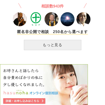
ありますし、ゲーム中の暴言で亡くなったなんてニュースも
分に自信がなく、不安や焦りからくる行動だろうと思っては
相談数943件
ありませんが、この世界に絶対はないので、心を痛めて亡く
いるのですが、こちらも疲れ切ってしまいました。 兄にど
なってしまっている方もいるかもしれません。そうなれば自
う対処したら良いのか、また、母や自分の心を守るにはどう
分は裁かれ罰を受けます。 今まで書いた内容を読み直し
したら良いのかわからなくなってしまいました。 この先も
ましたが、結局は全部自分のためなんですね。自己保身であ
ずっと兄に配慮して自分の気持ちを寛大に持っていないとい
り自己中心であり、自分が可愛いから罰を受けたくないだの
けないかと思うと泣きたくなる気持ちです。 兄弟の不仲に
裁かれたくないだの書いてわめいています。 もう自分が
対して亡くなった父が悲しむことはないと思います。生前そ
匿名非公開で相談 250名から選べます
嫌になってしまいました。後輩や自分を認めてくれる仲間が
う言われて傷ついてきました。 解決したいのに、私の心が
いる自分に。もう死んで全てを終わらせたいのです。責任放
弱ってしまって動くことができません。お叱りでも何かお言
もっと見る
棄です、自己中心です。だけど、裁きを受けるのではないか
葉をいただければまた頑張れかもしれないと思い相談致しま
と一日、一日を過ごす勇気がないのです。もし亡くなってし
した。 宜しくお願い致します。
まった方がいるならあの世で謝りたいです。今すぐにでも。
乱文、自己中心でごめんなさい。