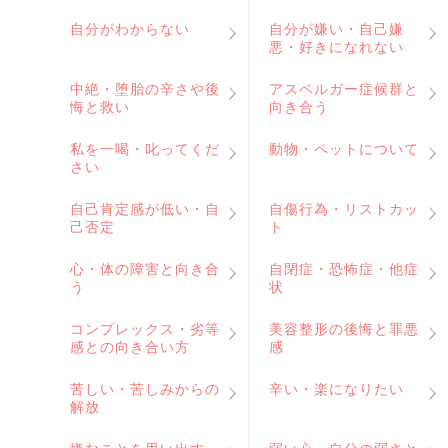
自分がわからない
自分が嫌い・自己嫌
悪・好きになれない
中絶・堕胎の辛さや後
アスペルガー症候群と
悔と救い
向き合う
私を一喝・叱ってくだ
動物・ペットについて
さい
自己肯定感が低い・自
自傷行為・リストカッ
己否定
ト
心・体の障害と向き合
自閉症・恐怖症・他症
う
状
コンプレックス・劣等
美容整形の後悔と罪悪
感との向き合い方
感
苦しい・苦しみからの
辛い・楽になりたい
解放