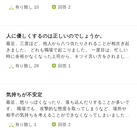
立心があるのに加え、討論が頻発する職種についているた
有り難し 10
回答 2
め、かなり性格がキツいです。 特に、自分の思うようにな
らないと、他人に当たってしまいます。 その反面、一人っ
子であることの裏返しでしょうか。同時に人恋しくてしょう
がない瞬間が多くあります。 性格がキツい、と述べました
人に優しくするのは正しいのでしょうか。
が、対外的には最低限の体裁を取り繕っているために、出会
ってしばらくのうちは上手くやって行けます。 ただ、他人
最近、三度ほど、他人から八つ当たりされることが相次ぎ起
に縋られるとすごく強く拒否してしまいます。そのせいで、
きました。 どれも職場で起こりました。 一度目は、忙しい
友人を1人失いました。 疲れ、パニックになっていた友人を
時に余裕がなくなった上司から、キツイ言い方をされまし
サポートできなかった挙句、その拒否の際に、沢山友人を揶
た。 二度目は、先輩が悩み事が色々あるようで、話を聞い
有り難し 28
回答 1
揄する暴言を吐いてしまった為です。友人が優しかったの
てあげるだけでも心が軽くなるかと思い、話を聞いていまし
で、お互い冷静になった後に私の発言のおかしさ、酷さを伝
た。何度か会話をするうちに「羨ましい」と言われることが
えてくれた上で絶縁されてしまいました。 その際に言われ
増えて、次第に先輩の態度が悪くなっていき、ついに乱暴な
て確かに！と思ったのと同時に、傷として残っているのが
口調で文句を言われたので、それから距離を置いています。
「思っていることを言い合える関係が良い(私はよく友人に
気持ちが不安定
三度目は、後輩から仕事で分からないことがあるので教えて
そう言っていました)って言うけど、それは貴方が言いたい
欲しいと何度も頼まれたので教えていました。その人は元か
最近、怒りっぽくなったり、落ち込んだりすることが多いで
だけで、こっちには都合の良い人間でいて欲しいだけでし
ら、プライベートの方の人間関係が上手くいっていないよう
す。 職場でも、攻撃的な態度を取ってしまうなど、場所や
ょ？」という言葉です。 実際、その通りだと思います。 冷
で、周りに悪態をつくことが多くなっていたのですが、仕事
相手の気持ちを考えることができなくなってしまいました。
静に考えれば、酷いことをしたなと本当に思います。 が、
を教えて欲しいと言われて教えた翌日に、機嫌が悪かったよ
同僚のことも、敵に思えて仕方ありません。会社に行きたく
有り難し 1
回答 2
私になんて縋らないで自立してよ！のような他人に寄り添え
うで話しかけても無視されたり、冷たい対応をされました。
ないと思うこともあります。誰も自分の味方なんていないよ
ない自分も残ったままです。 今も、思っていることを言い
このように他人に優しくしても、八つ当たりという形で返っ
うな気がします。 まだ起こってもいないことを過剰に不安