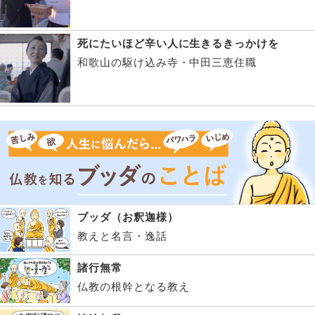
死にたいほど辛い人に生きるきっかけを
和歌山の駆け込み寺・中田三恵住職
ブッダ（お釈迦様）
教えと名言・逸話
諸行無常
仏教の根幹となる教え