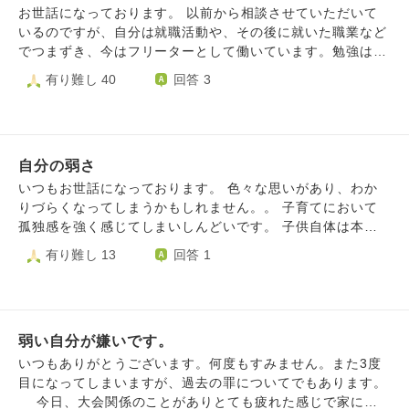
もネガティブに考えすぎ、思い込みすぎなのだと自覚はある
で、朝に夕に暴言を吐きます。 周りの会社の人も、以前の
お世話になっております。 以前から相談させていただいて
のです。 自分は何かおかしいのではないか？発達障害、適
私を知っているので 前のあなたはどうしたの？もっと頑張
いるのですが、自分は就職活動や、その後に就いた職業など
応障害、ＨＳＰ、アダルトチルドレンなどではないのかと思
ってたのに 叱責する人ばかりに囲まれ、転居先のため友人
でつまずき、今はフリーターとして働いています。勉強は得
ってしまいます。 現在心療内科に通院していて治療中で
も近くにいません。以前の友人が 良かれと思って喝を入れ
意でしたので、少し良い大学を出ましたが、まともな職歴は
有り難し 40
回答 3
す。 誰かに話を聞いてもらいたい、何か自分に対する言葉
るように叱責します。 もう立っているのも辛い私が欲しい
ありません。 年も20代後半となり、人生に絶望感を覚えて
が欲しい。 どうかアドバイスをお願いします。
のは、 ただ黙って隣りにいてくれることです。 味方が誰も
います。 新卒で就職して立派に働いている同級生と、落ち
居なく感じてしまいます。 子供でさえ毎日暴言で、会う仕
ぶれた自分を見比べ、この先の人生の険しさに怯える日々で
事の人からは 良かれと叱責で。消えてしまいたい気持ちし
す。 自分が弱すぎて、挑戦することも怖くて出来ず、将来
か生まれません。 人にはそうしてきたのに、 私にはどうし
自分の弱さ
の不安も大きく膨らみ、この社会には私の居場所はないと感
て寄り添ってくれ理解してくれていた友人達とは物理的距離
じております。 甘え過ぎだ、もっと頑張ってから言え、と
いつもお世話になっております。 色々な思いがあり、わか
が出来てしまい誰も会えず 攻める人ばかりに囲まれてしま
言う意見もあるかと思います。しかし、私は頑張ることので
りづらくなってしまうかもしれません。。 子育てにおいて
う事になってしまったでしょうか… 転居しなければ良かっ
きない、どうしようもない人間のようです。 恐らく私は元
孤独感を強く感じてしまいしんどいです。 子供自体は本当
たのかな、親が心配で 地元近くに苦労して戻って来たの
来怠け者なのでしょう。 それに加えてこれまでの失敗もあ
に可愛いです。 つい先日の健診などでも、何も問題なく順
有り難し 13
回答 1
に。 言われれば言われるほど消えたくなります 人の手を煩
って、行動するエネルギーが湧いてこないのです。 そして
調だと言ってもらい、すくすく育ってくれて毎日幸せをくれ
わせずこの世から 消えてしまえる方法、ずっと考えていま
最近は、死ねば全て解決する、という考えが段々と頭を支配
て、わが子に感謝です。 そして私の実親とは私が望んで絶
す。 そんなに甘えているのでしょうか。 以前「甘えてな
するようになってきました。 勿論好き好んで死にたいわけ
縁したので それに関してはまったく後悔ないのですが、 私
い、頑張っていますよ！」と こちらでお言葉を頂き嬉しか
ではありません。 苦しみから逃れたいのです。 どうかこん
にもし優しい親がいたら(私の子にとっては祖父母)、子を可
ったです。 自分がそういう人を引き寄せているんでしょう
な私にご意見をお聞かせください。
弱い自分が嫌いです。
愛がって貰えたり、一緒に育児したり、金銭的に大変なこと
か。弱っている人に責める言葉は逆効果と 気づかないので
があれば頼ることができたりしたのに… また、友人からそ
いつもありがとうございます。何度もすみません。また3度
しょうか？とても辛いです。
のような話を聞くと、 素直に、良いなあ〜〜〜(涙)と思い、
目になってしまいますが、過去の罪についてでもあります。
自分の状況をとても寂しく思ってしまいます。 (だからと言
今日、大会関係のことがありとても疲れた感じで家に帰