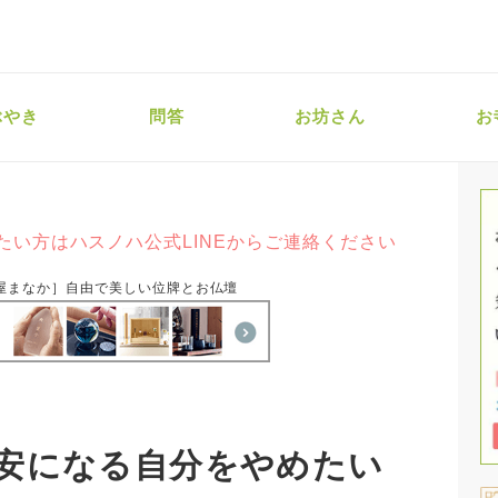
ぶやき
問答
お坊さん
お
たい方はハスノハ公式LINEからご連絡ください
屋まなか］自由で美しい位牌とお仏壇
安になる自分をやめたい