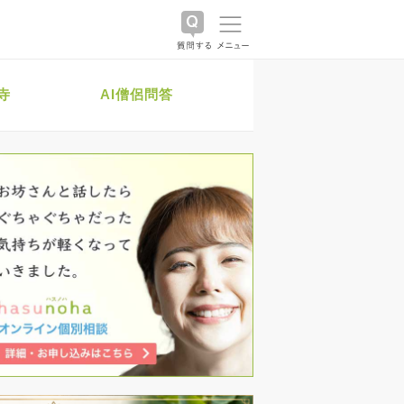
寺
AI僧侶問答