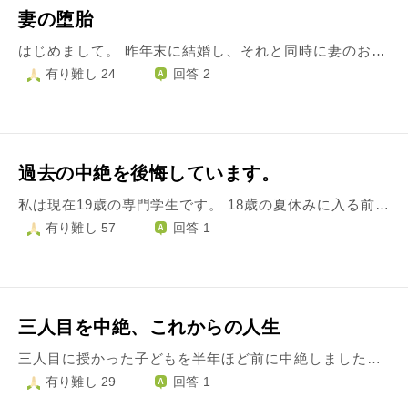
妻の堕胎
はじめまして。 昨年末に結婚し、それと同時に妻のおなかに子供がいる事が分かりました。 家族を守っていかなければいけないのは勿論私ですが、その時働いていた会社も倒産スレスレ、結局転職する運びになったのですが、上手くいかず、妻からも罵声を浴びせられていました。 ある日飲酒が引き金となり私は妻に手を上げてしまいました。 妻は離婚と子供も堕胎すると言っています。 この世でいちばん愛する妻の手を上げてしまった事。 子供を諦めると思わせてしまった事、そして何よりお腹の子供に申し訳がたちません。 せめて向こうでさみしく無いよう、一緒に向こうへ行ってずっと守ってあげようと思ってます。 あちらの世界で私の子供と会えるでしょうか。
有り難し 24
回答 2
過去の中絶を後悔しています。
私は現在19歳の専門学生です。 18歳の夏休みに入る前に２ヶ月付き合った彼氏との子供を妊娠しました。 自分自身の意思が弱く、彼氏に流されてしまったことが原因です。 彼氏は私が妊娠したと報告した時に｢妊娠検査薬も間違った判定をする｣といった内容のURLをすぐさま送ってくるなど妊娠は望んでいなかったと思います。 これは悪い事だとは分かっていますが、中絶後彼氏のLINEを盗み見すると実のお姉さんに｢腹パンで1発やろ(流産させる)｣や｢俺の子じゃないかもやん｣など冗談でも言うべきではないことを送っていました。 正直人間性を疑いましたが、7月に中絶後も現在まで付き合っています。 彼氏が出産を反対した理由は経済的に厳しいという理由でした。 きっと彼氏は中絶した日も覚えていませんが、私は同じクラスの子が妊娠し、産むという決意をしたという事実に私は産めなかったのにと、とても嫉妬しておます。 私が中絶し、子供を殺したのに嫉妬する資格はないと分かっていますが隣の席でお腹をさすったりしているのを見るとどうしようもなく泣きそうになってしまいます。 私が中絶したことを子供は恨んでいるでしょうか。 また私が中絶したことを後悔していることを子供は恨まないでしょうか。 半年たった今でも子供のことが忘れられず学校に行き妊娠している子を見る度憂鬱になります。 彼氏には今更後悔してることを話しても｢今更なんだ｣と思われそうで相談できません。 どうかお助けください。
有り難し 57
回答 1
三人目を中絶、これからの人生
三人目に授かった子どもを半年ほど前に中絶しました。理由は様々ですが、私がもっと強ければ産む決意ができたのだと思います。 決断したときはどんなに考えてもこの選択しかないと思ったけれど、どんな理由もすべて言い訳でしかないと思いました。 一つの命を消してまで、生きている自分に嫌気がさし後悔する毎日です。 夫以外の誰にも相談せずに決めたので、死ぬまで二人で背負い誰にも言わないつもりでいます。 周りの友人より早く出産しているため、最近出産した友人から子育てのアドバイスを聞きたいと誘われることが増えました。 私は周りになかなか相談できない性格で、子育てで苦しいとき話を聞いてもらうとホッとした経験があったので、 とにかく友人を労うこと、赤ちゃんには「生まれてこれて良かったね、幸せになってね」という気持ちを伝えるようにしています。 しかし、友人達が中絶のことを知っていたなら、自らの手で子供を葬ったような人間にアドバイスなんて貰いたくないと思うのです。 今後自分の兄弟、子ども達が出産の機会を迎えたときも同じことが起きると思います。 私は子育てを頑張っている良い人のふりをして、嘘をついていて良いのでしょうか。 三人目の尊い命を胸に刻み、少しでも誰かの役に立つことで自分の人生を全うしたいのですが、どうすればよいか分からなくなってしまいました。 厳しいお言葉で構わないので、お返事お待ちしております。
有り難し 29
回答 1