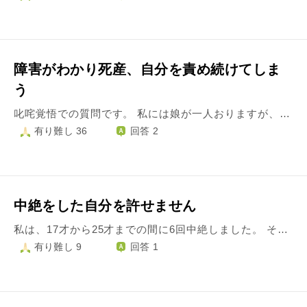
障害がわかり死産、自分を責め続けてしま
う
叱咤覚悟での質問です。 私には娘が一人おりますが、娘を授かる1年前に死産(中期中絶)をいたしました。 第一子は、長い妊活の末に授かった念願の子供でした。 安定期に入ってすぐの頃の検診で、性別と同時に、障害がわかりました。 腕欠損、という障害でした。 周りや夫も、「あなたが大事。今回は諦めなさい。」と言い、産みたい！と泣いたものの結局障害を持った子供を育てられない、という弱さから、中期中絶を選びました。 担当医には、「産まれる前に分かることは希で、きっとお腹の赤ちゃんが教えてくれた。」と言って慰めてくれ、私自身、その子が教えてくれたことを胸に、前向きになるよう努め、一年目の命日を終えてすぐに、娘を授かりました。 幸いにも、娘は無事産まれ、健康に育ってくれていますが、未だに、罪悪感が拭えません。 そして何より、自分を信じられず、お空に旅だった子同様、娘にも何か障害を背負わせているのでは、と疑う自分がいます。 子供の頃から、知的障害などを持った人に好意を持たれたり、つきまとわれることが非常に多く、自分はそういう人を引き寄せているのでは、という恐怖心すらあり、子供が欲しくてもずっとずっと怖かったのです。 障害を否定する訳ではなく、自分はそんな強い人間じゃないし、優しくもないし、正直障害のある子供を育てる自信もないのに、やはり最初に授かったのは障害のある子で、なぜ、どうして、という考えが拭えません。 また、いつか妊娠しても、また障害を持った子を授かるのではないか、と意味もなく不安になります。 長々と書いてしまいましたが、なぜあの子は私を選んだのでしょうか。 私を選ばなければ、今頃この世に生まれて来れたかもしれないのに...。 なぜ障害のある子供が産まれるのでしょうか。 とてもとても真面目に生きてきました。 不真面目で、悪いことばかりしている友人たちが、障害のない子供をたくさん産んでいくことに、正直心苦しくなります。 産んであげられなかったこと、自分を責めること、娘に疑念を抱くこと、どうすれば私は解放されるでしょうか。 何かアドレスをいただけますと幸いです。 よろしくお願いいたします。
有り難し 36
回答 2
中絶をした自分を許せません
私は、17才から25才までの間に6回中絶しました。 そのうち1度は子宮外妊娠でした。 産むことが出来なかった、というより、本心では産みたくありませんでした。 どの時も、相手との結婚を望めなかったからです。 内、3人の子供の父親とは10年一緒に暮らしましたが、相手が結婚を望まず、また私への返済も断られました。様々に気持ちが限界で、家財も全て置いて私は部屋を出ました。私には親はいません。 今はOLとして勤めていますが、様々な経緯から風俗経験もあり、経済的にもボロボロです。 部屋を出る費用もどこからも借りられず、友人夫婦から借りましたが、彼を訴える事は止められました。感謝する反面、友人夫婦は彼と仲が良く、何故かとても悔しかったです。 １人になっても全うに生きることはない。 絶対に過去がついてくるから、真っ直ぐな世界には行くまい。怖い。 そう思っていました。 でも、そんな私にプロポーズしてくれた人が居ます。 とても大切にしてくれて、私と会えて幸せと言ってくれます。 風俗に勤めていたこと、こういった過去がある事は言っていません。 結婚の話があっという間に進む中、経済的に厳しい事は話し了承してくれましたが、それでも前の彼と別れるために友人からお金を借りたと言えず、取り繕いながらこっそり夜のお店でアルバイトをしています。 とても惨めです。 望み続けた幸せの筈なのに、毎日過去の事を思い出して、後悔ばかりしています。 唐突に死にたくなります。 もう、普通の顔をして生きて行きたいけれど、これだけの事をした自分を許したらどうなるのか。 望まず子供を殺しておいて気休めに謝って、そんなに救われたいのかと。 自分の事ばかりですが、何か幸せに繋がる事を想像しただけで大きなストップがかかります。 浅ましいと思います。 逆恨みと知りつつ友人夫婦の事も、また前の彼の事も、自分の事も許せません。 ただ、もう、投げ出したくも逃げたくもないのです。 気持ちが壊れそうです。 過去と事実をどう受け止めればいいのでしょうか。 全て忘れて人並み(もしかしたらそれ以上)の幸せを手にしたとて、その先に何があるのでしょうか。
有り難し 9
回答 1