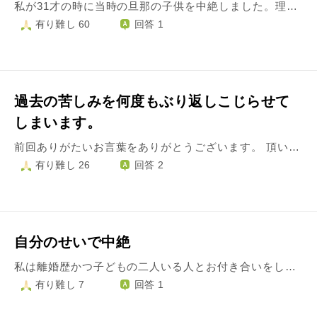
私が31才の時に当時の旦那の子供を中絶しました。理由は旦那に借金があり、子供より金の方が大事だと言われました。今考えれば、そんな事を言う男とはさっさと別れてしまえば良かったんでしょうが、そのまま結婚生活を続けたのです。結果 流産を繰り返し、数える事5回。中絶した子が怒っているんだと思いました。もう性別も分かる程大きくなってからの中絶でした（女の子）。そして2008年妊娠した事が分かったのですが、さすがに6回目ともなると、またダメになるかもしれないと思うと怖くて病院には行けませんでした。ところがお腹の中で動いていて、慌てて病院に行きました。（産婦人科の先生にすごく怒られました）ですが、高齢出産に入ってしまったせいなのか、妊娠中毒症になってしまい 予定より1ヶ月早く帝王切開で産むことになりました。無事産まれたと思っていたのですが、なかなかミルクを飲めず、何度も病院に行きましたが、9ヶ月放置され、病名が分かった頃には、1歳目前でした。言い方は悪いですが それも中絶した子のせいだと思ってしまいました。無事 手術は成功し、何事もなく、7年が過ぎ 更なる試練が…。またも同じ病院で放置され、1ヶ月後 意識を失い、検査の結果 絨毛癌という脳腫瘍でした。どうしてうちの娘ばっかりこんな辛い思いしなくちゃいけないの。なんかこの子悪い事しましたか？って言う気持ちで…それから亡くなるまでの1年8ヶ月、何度も死にかけ、助かりを繰り返してきました。麻痺もあり、目も見えなくなり、何もかも奪っていったのに、命まで奪われた、神も仏もいないんだって思いました。これも中絶した子の怒りなのかもしれないと、お金なんかの為に命を粗末に扱った私への罰なのかなと思い、もしそうなら、何の罪もなく 先月亡くなった娘に申し訳ない気持ちでいっぱいなんです。私が変わりに死ねば良かった。そう思う私の考え方が間違っている事は分かっています。でも子供を育ててくれる人はいます。子供の代わりは誰にも出来ないんです。時間が経てば徐々に薄れて行くといいますが、私は日に日に娘ロスになって行きます。中絶した子の怒りとかってあるのですか？連れて行ったりしちゃうのですか？
有り難し 60
回答 1
過去の苦しみを何度もぶり返しこじらせて
しまいます。
前回ありがたいお言葉をありがとうございます。 頂いたお言葉で、ずいぶん落ち着いていたのですが、またぶり返してしまいました。 こんな事をもう、何年も繰り返しています。 自分のした事で苦しんでおります。理由は様々ですが、 もっとも苦しいものは、中絶を二回繰り返したことです。 前回も書かせてもらったのですが、過去が許せず苦しんでいます。 殺人事件の報道。なんて酷い事だろうと思うと同時に、私も人殺し、言える立場でない。私だって二人も殺した殺人犯。そう思ってしまいます。 人の亡くなるニュースをみる度に、自分も人殺しであることが苦しいです。 過去にこの事を相談した人が数人います。瞬く間に、広まってしまい。 知っているはずのない人に、聞いたよ！と言われショックを受けました。 お腹を触られ笑顔で、楽しそうに、大丈夫？？？？！と突然言われたり。 何人にも直接、本当！？と聞かれました。 言われてしまう可能性を０だとは思っていませんでした。 どこかで、こんな罪人でも、私をいい、と言って欲しかった気持ちもあり。 誰にも言わないでと、相談をしました。 罪の重い話、他人からすれば、言いふらしたくなる面白い話なのでしょう。 二度、悩みや、愚痴など、人に言うまいと誓いました。誰も信じられません あの人は人殺し！と広められ。 外で知っている顔を見かけると、あの人も知っているかも！この人も知っているかも！ 人殺し！と思ってるに違いない死にたくなります。 自分が一番罪の重い事をした事、わかっています。そんな事したくせに呑気に生きててすごいね！と言われている気分です。実際何も悩んでいないように見えると思います。いつもニコニコしてる人と間違いなく思われていると思います。いろいろあって、こうするしかなくて、いつも笑っている人になってしまいました。 罪悪感苦しみで一杯なのに、周囲の目線がさらに辛く、出掛けるのも遠く以外怖いです。 思わぬ相手の表情や態度に、この人も知っている！と怖くなります。 気がどうにかなってしまいそうになるのです。 いくら苦しかったからと、殺人しました！と言ったのは私。 罪悪感でたまらないのに、さらに、あの人は人殺しと広まった。 どう生きたらよいかわかりません。 すみません。御返事を頂いても返信の仕方がどうしても、わからずです。
有り難し 26
回答 2
自分のせいで中絶
私は離婚歴かつ子どもの二人いる人とお付き合いをしています。それでもとても大好きでした。 「子どもができても大丈夫」「結婚しよう」という彼の言葉と、問題は多くても彼とならやっていけるという私の考えがありました。実際、彼の子どものことで言い合いう事も少しありました。 現実は難しいと思い出していた時です。私は子どもを授かりました。嬉しい反面、戸惑いや不安もあり産むか堕胎かでとても言い合いをしましたが、結果的に一緒に頑張っていこう となったのです。 しかし、些細なことが不安になり不安定になる気持ちの中で、産む事が本当に正しいのかどうしても迷いが生じてしまいます。彼にそれを話したところ、「何回もその話を聞いてどうしていいか考えてしまう」「やっぱりもう無理だ」と、中絶をするよう促されました。 私が不安にならなければ…あの時変なことを言わなければ、産んであげられた命です。自分のことをとても責めています。 産みたかった命を奪い、好きな人とも離れる、とても辛くて消えてしまいたいです。私はこの先、どう生きていけばいいのか、自分だけ生きていていいのかわかりません。いつかこんな私でも人生をやり直せるのでしょうか？
有り難し 7
回答 1