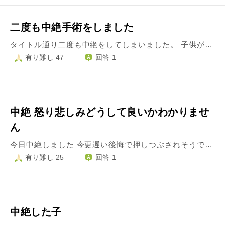
二度も中絶手術をしました
タイトル通り二度も中絶をしてしまいました。 子供が好きで子供が欲しいと願っていたので、沢山沢山時間をかけてどうしても産みたいと話し合いましたが願いは通らず大切な命を守ることが出来ませんでした。未婚です。いざ妊娠すると想像以上のキツイ言葉を相手から沢山言われ続け、2度目の中絶をしなければいけない悲しみと信じていた相手が誰よりも自分を傷付けてくること、心身ともに深く傷付き疲れました。大切な二つの命を殺めた自分が今、ご飯を食べようとするその欲も許すことが出来ず、罪悪感と喪失感でいっぱいで最低な自分が以前と同じ生活を送ることが悪のような気がして外に出る勇気がありません。そしてここまで傷付けてきた相手とは縁を切りなさいと周りに言われるのですが一人にしないでという気持ちが勝ってしまい離れることができません。 いつかは温かい家庭を持ち、シングルではなくちゃんとお父さんがいる家庭で子供を育てたいと思っています。ですがそんな事を願うのは守れなかった二つの命に失礼かな、と。いつか家庭を持った時、僕たちは産んでくれなかったのにどうして？と思わせてしまうのではないかと、そう思うと今後どうしていいのかわかりません。しっかりと水子供養をしましたがそれでも罪悪感は消えず、毎朝お空に話しかけるのですが、子供に会いたかった気持ちが押し寄せ泣いてしまいます。二人のためにも誰とも結婚せず自分の幸せを願わないべきでしょうか？
有り難し 47
回答 1
中絶 怒り悲しみどうして良いかわかりませ
ん
今日中絶しました 今更遅い後悔で押しつぶされそうです 厳しいお言葉でもなんでも受け止めます どうか救いの言葉をください 12月初めに4人目の妊娠が分かり、嬉しさ・出産の考えよりも先に"中絶"の言葉が浮かんでしまいました 昨年長男を病気で亡くしたばかりで 気持ちの整理や残った子達との触れ合いを大切にしたいと思ってしまったのです 正直長男が病気になってからは私が付きっきりだったので 長女には寂しい思いをたくさんさせてしまったのでたくさん手をかけてあげたいと思いました 中絶を決めるまではすごく悩みました 産んであげたい気持ちもあったし、未来の想像もたくさんしました 夫は私が最終的に決めるような言い方しかしないし 4人目にして初めて重い悪阻になり育児・家事もままならなかったし 夫は育児を手伝ってはくれないので 経済的にも精神的にもと考え 結局中絶を選んでしまいました 産婦人科で中絶の決意をして、手術の日程も決めてもう割り切った時に 私より年上の方が3人目の出産で入院手続きをして入る場面を見てしまい 自分自身がとても惨めに思えました なんで素直に妊娠を喜べなかったのか 身勝手な決断で自分が悪いのに 大切な赤ちゃんが亡くなるのが悲しくて "次に生まれてくるときはもっと良いママの所へ行けるように" 神社でたくさんお願いしてきました 身勝手な人間の願いを聞いてくださいますでしょうか？ 中絶して 夫は手術をした私を労ってはくれましたが 赤ちゃんに関しては一切触れず それに対して悲しみが溢れてきました ふつうにゲームして、明日は朝一から趣味の日で出かけるため 何も話せない前に寝てしまいました 私が不安に思っていたことも ギリギリまで赤ちゃんを産んであげられなかったことに悩んでいたことも 赤ちゃんが宿ってくれる喜びや不安・悩み 男の人に全部理解してもらおうとは思いません でも、失った悲しみはわかって欲しかった 無理してでも産んであげたらよかったのにとか 産んであげられなくて申し訳ない気持ちとか 1人でグルグル考えてしまって涙が止まりません 周りにも相談できずにいます 自分勝手な中絶で 小さな命を殺してしまったことにはかわりありません 子供たちに愛して欲しいと願うのは馬鹿でしょうか こんな母親を先に亡くなった息子や今日失った子は恨むでしょうか
有り難し 25
回答 1
中絶した子