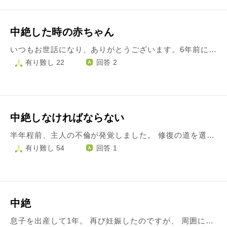
中絶した時の赤ちゃん
いつもお世話になり、ありがとうございます。6年前に、訳があって中絶をしましたが、いまだに罪悪感で苦しんでいます…。自業自得なので、当たり前だとわかっていますが、最近赤ちゃんが手術のとき、止めて！助けて！お母さん！と言っていたら…と考えたら、止まらず、更になんてことをしてしまったのだ、てやりきれなくてたまりません…。祟りや恨みはないと聞きますが、あの子がもし、そう叫んでいたかと思うと…。辛いです…。
有り難し 22
回答 2
中絶しなければならない
半年程前、主人の不倫が発覚しました。 修復の道を選びましたが、私はうつ病になり、自殺未遂をしてしまいます。 そんな中、昔の彼氏と再開し、心の頼どころにしてしまい、数回身体の関係になりました。 そして、元彼の子を妊娠しました。 旦那とはこどもの事を優先し、離婚はしないつもりでしますが、顔も見たくないので別居して欲しいと伝えている中、発覚した妊娠です。 今夜、元彼に会って話してきます。 中絶します。もうわたしは人殺しになります。 人間失格です。 この先、どう生きていけばいいかわかりません。
有り難し 54
回答 1
中絶
息子を出産して1年。 再び妊娠したのですが、 周囲に出産を反対され中絶しました。 それから、SNSや身近な友達の2人目妊娠、出産報告を知らされるたびに あー、みんな死んだらいいのにって思います。 苦しいです。周りの不幸を願う自分も嫌だし、幸せそうな人間を見るのも嫌。 どうすれば、そういう心を無くすことができますか？