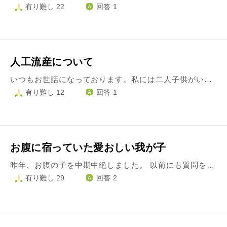
有り難し 22
回答 1
人工流産について
いつもお世話になっております。私には二人子供がいますが、本当は産みたかったけれど、どうしても訳あって間に本当はもう一人いた子を産んであげることができませんでした…。約6年前になります。下の子をやっと産むことができたと思ったら、間にいた子への、自責の念が止まりません。なんで私は産んでくれなかったんだ、など、嫉妬や恨んだりしてないだろうかと、毎日お線香をあげ、ずっと考えて苦しんでいます。赤ちゃんは私を怨み、他の子供たちに嫉妬したりしているのでしょうか…
有り難し 12
回答 1
お腹に宿っていた愛おしい我が子
昨年、お腹の子を中期中絶しました。 以前にも質問をさせて頂いていた、彼との赤ちゃんでした。 妊娠がわかった時には嬉しくて嬉しくて幸せに包まれていました。彼も、戸惑いつつも喜び、結婚をして家族3人での生活を楽しみにしていました。 しかし、私の両親への挨拶、話し合いや彼と結婚後の生活設計を話し合う中で、子どもをしっかりと育ててていく経済力や、私たち自身の人としての成熟さを含めて、私と彼には力が無いとわかりました。 産みたかったです。私のお腹に宿った愛おしい我が子に会って、抱きしめたかった、愛したかったです。 でも、一時の感情で産んで、お腹の中の愛おしい我が子に、この世で苦しい思いや、悲しく辛い思いをさせてしまうかもしれないなら、今私が中絶を決断するべきだと思い、彼は最後まで反対をしていましたが、話し合い、手術をしました。 育てる力が私も彼も無かったのに、本当に無責任なことをしてしまいました。反省してもしきれません。 手術の前に彼とはお別れをして、それ以来一度も連絡を取っていません。 苦しくて、辛くて、寂しいです。 赤ちゃんへの温かい愛情と、お腹の中に宿っていた愛おしい命を自らの決断で亡くしてしまったことが、どうしても辛くて辛くてたまりません。２つの感情が入り混じって、とても複雑です。そして、尊い命の芽を摘んでしまったのだから、こんなこと言っていてはダメだと思うのですが、私にとっては、彼もとても大切な人でした。その彼も同時に失い、２つの大きな悲しみに押し潰されそうになります。赤ちゃんと彼を思い出すものが目に入ると、心が苦しくなります。 赤ちゃんの命の意味を私が作っていかなければ。そのために前を向かなければと思う反面、どうしても心が暗くなってしまいます。特に夜に…。 こんなことをお坊さまに相談しても、結局は自分で乗り越えていかなければならないと、わかっています。でも、どうしても辛くて書き込ませて頂きました。 それから、私も毎日お祈りしているのですが、どうかお空の赤ちゃんの輝くような幸せと、彼の健康と幸せをお坊さまにもお祈りして頂けると嬉しいです。勝手なことを言って申し訳ありませんが、お願いを致します。
有り難し 29
回答 2