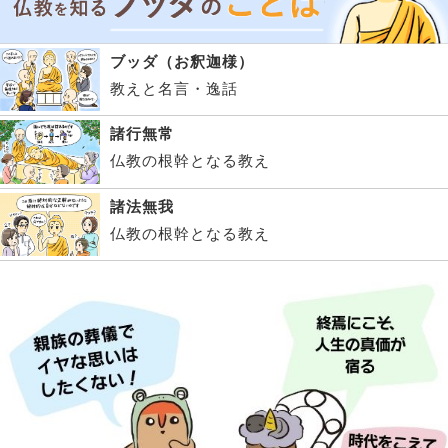
ブッダ（お釈迦様）
教えと名言・逸話
諸行無常
仏教の根幹となる教え
諸法無我
仏教の根幹となる教え