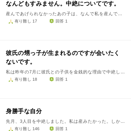
なんどもすみません。中絶についてです。
産んであげられなかったあの子は、なんで私を産んでくれなかったの？と、私を恨んでいるでしょうか…
有り難し 17
回答 1
彼氏の甥っ子が生まれるのですが会いたく
ないです。
私は昨年の7月に彼氏との子供を金銭的な理由で中絶しました。 そのことについては私が学生だったこともあり、後悔は今でもしていますが仕方のなかったことなんだと言い聞かせています。 今日彼氏のお姉さんの子供が生まれるらしく、彼氏に｢今度実家に甥っ子に会いに行くけど一緒にくる？｣と言われました。 彼氏はもう私が中絶したことも忘れてるかのような態度です。 正直私の子供が生まれる予定だったのが2月だったので、もし私の子供が生まれていたらお姉さんの子供と2ヶ月しか変わりません。 そんな年齢の近い子供を、しかも彼氏のお姉さんの子供を見ると考えただけでも辛いです。 お子さんが生まれることはとても素晴らしいことなのに、こんな暗い気持ちで祝福もできない自分にも嫌気がさします。 会いに行くのを断ろうと考えていますが、こんな私の醜い心をお姉さんの子供の祝福をできるような綺麗な心にする方法を教えてください。 よろしくお願いします。
有り難し 18
回答 1
身勝手な自分
先月、3人目を中絶しました。私は産みたかった。しかし、妊娠と聞いて浮かない顔の主人と今後どうするか話合った結果、中絶する決断に至りました。主人は2年前に仕事を独立し、まだ収入に波がありました。実際１月には家賃や健康保険料を支払うお金が用意出来なくて、主人の実家にお金を借りる事になりました。子供が病気になっても病院にも行けないかもしれない、その状態で3人を育てられるか、とてつもない不安が私を襲いました。もちろん毎月苦しい訳でも無いだろうし、数年後には仕事も上手くいくかもしれない、けれどもその賭けに子供を犠牲にしたくなかった。不安に負け、中絶しました。中絶すると決めてから、今まで、毎日涙がこぼれます。申し訳無かった。弱い母親で。どうしても産みたいと言えなかった。 手術後、両家の母は、私を励ましてくれました。私の体を気遣いました。母とは、どんな時も子供を心配するものなんだと、母の愛に気付きました。親になるとは、そういうものなんだと、小さな命に教えてもらいました。命を繋いできた先祖に申し訳無いと思いました。 これ以上お腹の子が苦しい、寒い思いをしないよう、愛で包んでやってくださいと供養もしました。 小さな命が、親が、子供が私を母親にしてくれている、生かされているんだと言うことを気付かせてくれました。 私はお腹の子に何もしてやれなかった。もっと、私のお腹に居たかっただろうに。あの子に大きな愛を教えて貰ったのに。私は何もしてやれなかった。 会いたいです。あの子に会いたい。 毎日お腹の子の事を思います。 仏様に、先祖に抱きしめてやって下さいと願ってしまいます。 私は何も出来なかった。 今いる2人の子を愛し、その子達が自立し、地に足を着けて生きていけるまで親としての責任を全うする事が償いだと思っていますが、やはり、お腹の子がそれで浮かばれるのか、自分勝手な考え方じゃ無いのか、毎日考えてしまいます。 前に進もうとしては、罪悪感にかられ、子供の前でも泣き崩れてしまいます。 泣いてばかりいてはダメなのは分かっています。この行為も自分を守る為だと情けなく思ってしまいます。 前に進んでは、また後退し、また頑張ろうと思っては止まりの繰り返しです。 私は弱い母親です。 何か一言頂ければ幸いです。 宜しくお願いします。
有り難し 146
回答 1