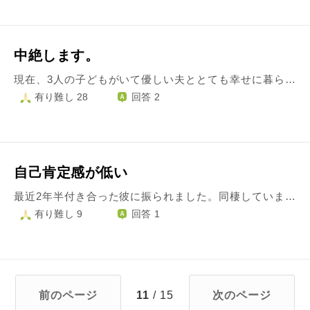
中絶します。
現在、3人の子どもがいて優しい夫ととても幸せに暮らしていました。3人目が10カ月に入ったばかりの今月に、4人目を妊娠していることが分かりました。 3人目までは、どんな事があっても生む！と、強く決意していましたが、今回は出来た事がとてもショックでした。出来た事が分かった当初は、なんとか生めないかとも思っていましたが、自分の中で、4人の子どもを育てる自信もありません。夫からは、3人を育て上げる事が精一杯だと言われました。夫も、家族のことをすごく考えての結論です。 夫婦でなんども話し合って、中絶することになりました。せっかく授かった命なのに、生んで育てる事ができなくて本当に申し訳ないです。 1人の大人として最低の決断だと思いますが、今後は、消してしまう命に対しての後悔や悲しみを夫婦で背負っていきたいと思っています。 こんな状態ですが、ぜひ何かお言葉をいただきたいです。
有り難し 28
回答 2
自己肯定感が低い
最近2年半付き合った彼に振られました。同棲していました。会社が同じで今でも顔を合わせます。 きっかけは、私の生理前の不安から彼の不機嫌な様子に過剰に不安になり、感情が爆発してしまったことです。 それがきっかけでそんな性格だと思わなかったと気持ちが冷めたとのことでした。その時にきちんと自分の気持ちを冷静に伝えられればよかったのですが、パニックになり、子供のように泣き、彼を攻めてすがってしまいました。 彼と付き合う前、中絶経験があります。彼より前に付き合っていた人がいましたが、私の気持ちがなくなっていたのに結婚して生涯一緒に居られるのかという不安があること、経済的心配、そんな不安定な気持ちで産めない不安がありました。 とても後悔し、どん底でしたがそんな気持ちも受け入れてくれ、幸せにすると言われ付き合いました。私にとってはとても大きな決心で、彼もそうなのだろうと思って居ました。信じて居ました。 それなのに、一回の喧嘩で気持ちが冷めてしまったこと、前向きに話し合うこともできなかったことがショックでした。私が色々なことに不安になるばかりで信頼関係ができて居なかったのでしょうか。 今では何をして居ても頭の片隅で彼を傷つけた後悔、中絶の後悔、自分の弱い心の後悔があります。なぜ自分は他者と本当の信頼関係が作れないのか、自分は他の人と考え方が違うおかしいのだと思い知らされました。 彼は今同じ会社の女の子と付き合っているようです。明るそうな、穏やかに育てられたような普通の女の子です。やはり結婚するならそんな方がいい、彼に幸せになってほしいと完全に思えません。そんな、愛情のない自分にも嫌になりますが、正直な気持ちを言うと、彼の気持ちが変わるのが早すぎないか、不安な気持ちを少しは受け入れて、前向きな話し合いがしたかったとまだ彼に執着しています。 なぜこんなに不安になるのか自分でも分かりません。 自分が不安になるばかりで、自分のことしか考えられず、相手の気持ちを尊重し、愛せる余裕もなくなってしまいます。 もう少し考え過ぎず少しの余裕を持ちたいのですが色々な後悔が邪魔をしています。 どうすれば、自己肯定感を持って、人の気持ちも考えられる愛情を持った人になれるのでしょうか？
有り難し 9
回答 1
前のページ
11
/ 15
次のページ