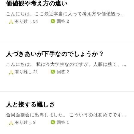
価値観や考え方の違い
こんにちは、ここ最近本当に人って考え方や価値観って全く違うんだなって考えるようになりました。 前は価値観の違いなんて好きなものや趣味くらいの範囲でしか考えていなかったけど、もっともっと深い部分で違うんだなって思い知らされることが多いです。 例えば、お友達で『久しぶりって男の人からメールが来て、最初本当に誰かわからなかったけど、元彼だった完全に忘れてた。』と言う話を聞いて私にはありえない話だなって思って、やはりその子とは恋愛系の話は合わなかったり。 他の子だと、結構大きなこと言ってて『私が正しい！』っていっていたのにある拍子に『やっぱ違った』って言って180度意見が変わったのにこれにも『私が正しい！』って言う子がいて、(毎回どこからそんな自信が？？)と困惑したり。 前までは人の目を気にして生きていたけど、人の目って本当に人それぞれなんだなって、私が『許せない！』と思うことでも『別に良くない？』って思う人もいるし、『可哀想』って思うことでも『大したことじゃないでしょ』って思う人もいる。人の話を聞いていても『そうなんだ…』って思う人もいれば『それって本当なの？』って言う人もいるし。 それなら人の正解なんて人それぞれなんだから、気にしてもキリがない、もっと考えずに生きてきても良かったなって。 身近な人でも未だに価値観の違いで驚くことがあるし、私の中にある常識って他の人の常識とは違うんだなって思います。 そういう事考える時はありますか？
有り難し 54
回答 2
人づきあいが下手なのでしょうか？
こんにちは。 私は今大学生なのですが、人脈は狭く、本当に仲良くしている人が5人くらいしかいません。(中学から合わせて) 最近、大学で仲良くしている人が私のことをそんなに仲良く思っていなかったことを知って、すごく寂しかったです。数少ない私の友人だったので。 遊びに行ったり、いっぱい話したりしていたので、上辺だけの関係だったのかと思うと、人を信じすぎると怖いなと思いました。 人間不信にならないためにはどうしたらいいですか？ 友達が少ないことはいけないことですか？
有り難し 21
回答 2
人と接する難しさ
合同面接会に出席しました。 こういうのは初めてです。 面接を受けたこと自体が久しぶりです。 結果はまだですが、手応えが悪かったので気落ちしています。 常に笑顔でいられたらと思いました。 人の顔を見て話すのも苦手です。 人と接するときの心構えが、ひどい人生を送ってきた私には難しそうです。 人が怖いのだろうと思います。 身構えず笑顔で自信を持って話せるようになるにはどうしたらいいでしょうか。 ほっこりできるご回答をよろしくお願いします。
有り難し 9
回答 1