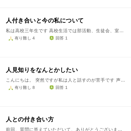
人付き合いと今の私について
私は高校三年生です 高校生活では部活動、生徒会、室長(クラス長)などに所属しており、多くの人と関わってきました しかし生徒会など人に仕事を頼むこともあり、なるべく嫌われないように、広く浅くの付き合い方をしていました そんな付き合い方しかしてこなかったため、お恥ずかしながら人との関係を深める方法を知りません 以前質問をした際 仲の良い友人を作るというようなアドバイスをいただいたのですが 個人と深い仲になるにはどうしたら良いのでしょうか また、私は卒業後の進路は就職で、先日内定もいただきました これまで部活に勉強に生徒会にと忙しかったのに、部活と生徒会がなくなり、さらに内定をもらったことによって勉学にも身が入りません これはいけないことなのでしょうか？ 集中する方法や、こんな時にすると良いことなど教えていただけると幸いです 宜しくお願い致します
有り難し 4
回答 1
人見知りをなんとかしたい
こんにちは。 突然ですが私は人と話すのが苦手です 声をかけられても何を答えていいのかわかりません。質問には答えられますが、答えるだけ。です。 そっから弾みません。 チャットでも誰かと話してると思うと手が震えてきます。 人とうまく話すにはどうしたらいいですか？ よろしくお願いします
有り難し 8
回答 1
人との付き合い方
前回、質問に答えていただいて、ありがとうございました。 心が楽になり、ご住職の言葉に後押しをされ実行したこともあり、事態が収束しつつあります。 最近、いつも考えていることがあります。 連投になりますので、お時間が許す時にお答えいただけると幸いです。 言葉遣いに気を付け、相手に失礼が無いように言動には気を付けているつもりですが、なかなか人との交流がうまくいきません。 インターネットに悪口を書かれ、 約束も破られ、 断ると激怒され、 無下に扱われ… ここ数年、一度や二度、一人や二人ではありません。 何かひとつのことをやり遂げなくてはいけない時に、このようなことが多いです。 今では人と何かをするということは諦めました。 距離感を変えてみたり、 押したり引いたり… いろいろと変えてみたのですが、それでもダメでした。 今は、相手との関係を悪くしないように無条件で謝罪したり、初めから下でに出るのも悪いのだと思っています。 そこで、相手の非は指摘せず、自分の悪いところは認めて謝罪はするが、相手に気持ちを、きちんと伝えることにしました。 本日のことですが、久しぶりに行ったお店のスタッフに「本日も商品を選ぶのに、相談にのってください」とお願いしたところ、ま、出るわ、出るわ、嫌味の連続(笑) まだ入店したばかりなので、何故、そんなことを言われるのかわかりませんでした。 ここで思いきって自分の気持ちを伝えました。 そうすると手のひらを返したようにお世辞を言うようになりました。 来店されなくなっても困ると思ったのでしょうね(笑) 1年以上、気に病んだこともありましたが、あまりにもこういうことが続くため、耐性は少しつきました(笑) この文章だけではアドバイスは難しいかもしれませんが、今の私の考えについてのご意見と、人と付き合う上で大切なことを知りたいと思い、ご相談させていただきました。 よろしくお願いします。