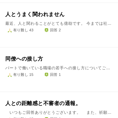
人とうまく関われません
最近、人と関わることがとても億劫です。 今までは社交的と言われることも多く、色々考えて落ち込むことはままあるものの、話好きな方だったと思います。 ただ、大人数のグループとなるとその場では頑張って明るく楽しく振る舞えるのですが、帰宅後は疲れてしまっていました。 最近はグループどころか気心の知れたお友達と一対一で会っても、帰宅するとぐったりします。 話している途中でも会話に詰まったり、うまく話せないと思うことが多くなりました。 口数がとても減り、昔からの友人は変に思っているようです。 失言をしないか、気に障ることを言っていないかとても心配になります。 周りの視線もとても気になり怖いくらいです。 ただ、お店の店員さんやすれ違って挨拶する程度の人には全く問題なく今まで通り明るく接することができています。 夫や子供とも会話はしていますし、苦ではありません。 友人、知人、親などの細々した言葉、自分が失敗したであろうことを後々まで引きずって、いっそ人との関わりを絶ちたいと思っています。 考えないように努めるのですが、モヤモヤと残り辛いです。 今とても辛く何かお言葉を頂けたら大変ありがたいです。 宜しくお願い致します。
有り難し 43
回答 2
同僚への接し方
パートで働いている職場の若手への接し方についてご相談させてください。 接客業です。 20代の新人と組むことが多くなりましたが、彼女とのコミュニケーションが難しくて困っております。 報告・連絡・相談などの類は全くなく、自分流で仕事を勧めるためクレームがしばしばあります。 気が付くたびにやんわりと指摘するのですが、「自分は聞いていません。」「知りませんでした。」と言ってそのまま修正はありません。 報告については毎日指示をしないとやらず、小姑みたいでいやになります。忘れてしまうようです。 ミスがある時には、「ではどうしようか？」という話をする前に、彼女が事実を理解するために事細かに会話を続けなければ納得せず（時には理解不能な質問もあり）時間とエネルギーを使い果たして、改善策が彼女から出たことはありません。本人が納得すれば会話は終わりです。 仕事には自信があるようです。 私は何年やっても「これで大丈夫」とは思えず、自腹で勉強したり資料をそろえたりしています。それを貸しても、彼女のスキルに変化はありません。仕事に対する認識も変わりません。 社会人としての、大人としての常識も私とは違っていますが、そこまでは言い過ぎかなと思い黙っております。 お金や挨拶についてだらしないと思います。 どのように接すれば、お互いに成長が出来るのでしょうか？ お客様にご迷惑をかけずに済むのでしょうか？ ご教授いただければ幸いです。
有り難し 15
回答 1
人との距離感と不審者の通報。
いつもご回答ありがとうございます。 また、祈願寺で不審者に絡まれてしまいました… 祈願寺付近の公園でゴミ拾いしていた人がいたので一言ご挨拶 したら、この時期はね…と仕事の話をしてくれました。 彼いわく、市の事業だそうです。 ここまでは普通かと思い、私も時間が来たので境内に入りました。 すると彼も境内にいて、「親父の３年忌なんですよ」から 始まり、次々と自分のことを話し始めました。 公営住宅に入っているのだが内緒でペットを飼っている人が、 とか、親父は鳥がすきだったの。ヤマガラっていうのは…とか。 流石に怪しい臭いがしたので「失礼します」と言って堂内に 入ろうとしたらまだ話を続けて来ました。 私は受付の寺務員さんに鋭い目で何度も合図を送りました。 寺務員さんは驚いた顔でこちらを見ていました。 そしてその後、私も保健師さんに相談したら、 「時間をずらすか、しばらくお休みしなさい」とのこと。 そんなことを言ったら私はどこにも行けなくなってしまいます。 祈願寺に報告するべきでしょうか。その彼いわく自分たちは グループで働いておりお寺の周辺に休憩所があるそうです。 また、不審者を110番するにしても、どこからが危険水域 なんでしょうか。 ご意見お待ちしております。