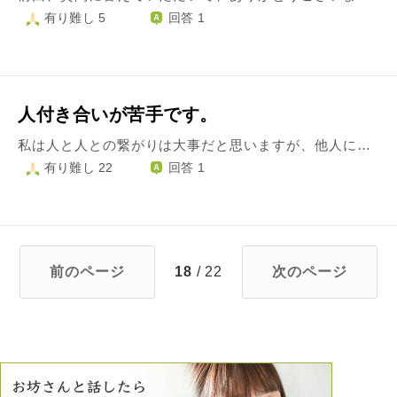
有り難し 5
回答 1
人付き合いが苦手です。
私は人と人との繋がりは大事だと思いますが、他人に全く興味がないようです。なので付き合いが苦手です。 また、人を見下すような会話を許せません。笑いになるまでは許せますが、頻繁にそのような会話を持ちだす人が嫌いです。 自分を明らかに高評価し、自分に都合の良い人だけを大事にする人の心が理解できません。 ましてや経営者の場合、上司の場合、尊敬の思いもなくなります。私はその人に出会うたび、心をとざしてしまいます。 どんな言葉も響かず、優しさもウザく思い、素直に話しも聞けません。 世の中には色んな方がいますし、私自身も欠けている部分が多くあると思います。会社に入り慣れてくると自我出てきます。私も他人も出てくると思います。その時、このように疲れてくることが多く、私に直接関わる人、一人でも、そんな方がいると職場を変えたくなる私は、社会不適合者なのでしょうか。 私は不器用な人間なので、色んな方とうまく付き合いの出来る方が心の底から羨ましく、そして尊敬します。頑張って変われるものなのでしょうか。宜しくお願い致します。
有り難し 22
回答 1
前のページ
18
/ 22
次のページ