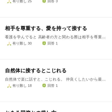
有り難し 25
回答 3
相手を尊重する、愛を持って接する
看護を学んでると 高齢者の方と関わる際は相手を尊重して接しなさいと教えてもらいます。敬語を使って、言葉遣いに配慮して…でも、本当に自分はこの方を尊重しているのか、心から、私の倍生きており、それだけの人生経験がある方だと思って行動できているのかわかりません。 そして、愛を持って接しなさいと言われました。私も愛を持って接していきたいと思いました。しかし、愛を持って接するがわかりません。 尊重、愛を持って接する、それらは表面上行動として行えるのかもしれませんが、心から行う行動とは全然違うと思います。ですので、どうしたら愛を尊重を心から思って行動できるのでしょうか。
有り難し 30
回答 1
自然体に接するとこじれる
自然体で楽に話すと、こじれる。 仲良くしたいから最初は当たり障りない接し方をするけどそんなん疲れてくる。 疲れないで相手と接する方法、癖つけ。 どうしたらいいですか？
有り難し 18
回答 1