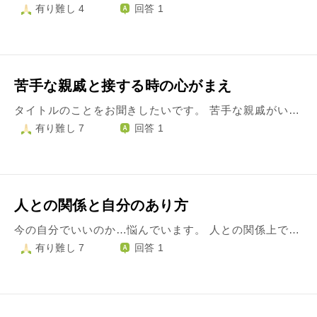
有り難し 4
回答 1
苦手な親戚と接する時の心がまえ
タイトルのことをお聞きしたいです。 苦手な親戚がいます。私の父より少し年上の男性です。 その方には私と同じ世代の娘さんがおり、同じような感覚で私の面倒を見たいのか、頻繁に連絡をくれます。ですが、正直言って余計なお世話でうんざりしています。 食事に連れていってくれたり、人生についてアドバイスしてくれるのは構わないのです。でも考えが古く、それを自慢がてら押し付けてくるところが嫌いです。（就職するなら大企業が良い、鞄はブランド物を持つべき。娘にもそうさせている、などです。他人の子供と学歴の比較もします。） 本当に人間が出来ている方は意見の押しつけはしないと思います。私の両親もその男性は苦手で、当たり障りない対応でごまかしています。そのせいで「君の両親は田舎者だから理解してくれないけど、君は若いから僕のアドバイスを受け入れられるだろう」という方向で説得されたりもします。両親を貶されているようで気分が悪いです。 ここ数年は定期的な連絡があってもずっと無視（気付かない振り）をしてきましたが、とうとう両親にバレて怒られました。返事くらいは返しなさいと。 正直、会話もしたくないです。でも親戚なので、私が逃げ続けると両親の肩身が狭くなります。これから法事などがあれば顔を合わせるでしょうし、なんとか付き合っていかなければならないと考えています。 今まで嫌いな人とは疎遠になることで心を穏やかに保ってきました。今回はどうしたら良いでしょうか。
有り難し 7
回答 1
人との関係と自分のあり方
今の自分でいいのか…悩んでいます。 人との関係上での自分の振る舞い、態度。 仕事に対する姿勢。 人としてのあり方。 要は、人間関係に関することが多いのですが、人に対してきちんと誠意を持って行動できていない気がして…。 年配以上の女性からあまり好かれないのですが、私自身の態度や姿勢が気に入られないのかなと毎度落ち込みます。 万人から好かれようなんては思ってはおりません。が、特に年配の女性からの対応がキツく… 仕事で関わる時は、気を遣っているからか余計な配慮として捉えられているようです。 人手が足りなさそうで少しでもサポートしようとさり気なく手伝いをすると、それが裏目に出て「余計なことはするな」と。 しかし、手伝いを怠れば「気が利かない」などのお小言…。 きっと私は、タイミングや空気を読むのがダメなのかなと、軽くショックに思っていて。 女性特有のグループ意識の中で、もちろん私はその年配の女性たちとも上手くいかず。 もともと群れるのが苦手なので、そこから離れたり関わろうとしない姿勢が余計に嫌われやすい方向に進んでるのかな…と自覚はしています。 また、私自身があまり自分をさらけ出さない態度(自分は今までこうしてきたとか、過去のことなど)のせいか、一緒にいてもつまらないと捉えられているのかもしれないです… 努力はしているつもりですが、裏目に出てプライドが高いと思われていたり…。 難しいです。 これらのことを考えると、私自身がダメだからなんだろうなと…。 改善しようとはしています。 しかし、どうすればいいのか、わからなくなってしまいました…。 曖昧な悩みで失礼致しました。 何かご意見など頂ければ嬉しいです。
有り難し 7
回答 1