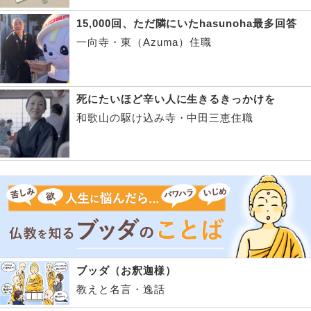
15,000回、ただ隣にいたhasunoha最多回答
一向寺・東（Azuma）住職
死にたいほど辛い人に生きるきっかけを
和歌山の駆け込み寺・中田三恵住職
ブッダ（お釈迦様）
教えと名言・逸話