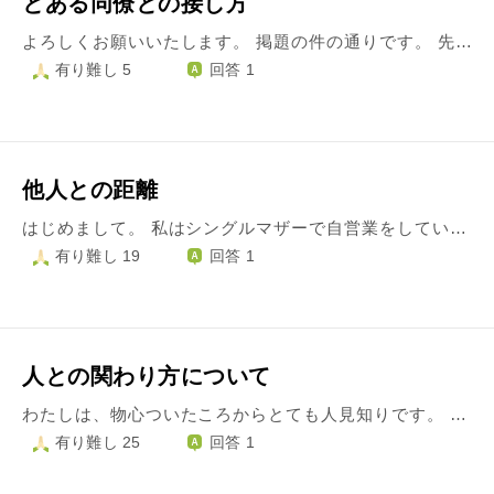
とある同僚との接し方
よろしくお願いいたします。 掲題の件の通りです。 先刻、別の質問をした際に登場した同僚についてお知恵をお貸しください。 その同僚は一時、自分に好意があるようでした。しかし、当方にその気がなかったためやんわり断ったところ、急に露骨に態度が冷たくなりました。 挨拶しても無視をされ、話しかけても冷たく返され、たまに来るLINEでは「役立たず」「使えねぇ」等きついことを言われます。また、そのやんわり断ったころから裏で悪口を言われているようでした。 しかし私は（良い人を演じていたこともあり）会社ではなるべくにこやかに接したいと思い、それらに対して何も気づかない・気にしていないふりをして今までそれとなく笑って流してまいりました。 今思えば、無理に彼に対して明るく接していたように思います。 しかしそんな中、先日その方と他の方と私若干名で飲みに行った際、あちらから「お前は性格が悪い」と言われました。 自分でも性格は良くないと自覚はしております。詳細は別の質問にある通りです。そこから起因する発言なのかどうなのかは定かではありませんが、その一言を聞いて、何かこう自分の中で『ガクッ』とくるものがありました。 自分の頑張ってきたことを無に帰された脱力感がすごいです。 また、その方は裏でいろいろな方の悪口を言う方なので、また一層裏で言われるんだろうなと思うと、「自分のふがいなさ」と」「別の質問で記載したような自身の人間性の浅さ」で周りの人にも嫌われているのではと疑心になります。 そんな中でお知恵をいただきたいのは、 ①この同僚のような人物に対してどのような心持で接していくべきなのか ②自分はどのように他人に対してふるまっていくべきなのか の2点でございます。その他にも戴けるお知恵がありましたらご教授いただけますと幸甚です。 長文申し訳ございません。どうぞよろしくお願い致します。
有り難し 5
回答 1
他人との距離
はじめまして。 私はシングルマザーで自営業をしています。 何でも私自身が決断しなければならない立場です。 良く言えば、自由になります。 そのせいなのか、お金の絡む事を頼まれる事が多いです。 一番多額だったのは中学時代の同級生が借金があり、どうにか助けてくれと。 当時子供達は学生だったし、我が家にゆとりがないのを誰よりも知っていました。 彼女はご主人もいて、彼女のご両親、子供達も社会人になっていました。 状況を知って私に頼むのだから、よっぽど困っているのだと思い、生命保険から借りて彼女に貸しました。 返済前、彼女が『歌舞伎に行くから髪をセットして』と。仕事ですから、しました。 ですが、何か納得がいかず返済を急いでもらいました。 返済はしてくれました。 私も返済してくれたんだし、これまで通り友達って思っていましたが、彼女はそれっきり。 近所にいますが、音沙汰なしです。 年賀状も私が出すから返事が来る感じなので、今回出さなかったら来ませんでした。 完全に利用されたんだと。 また、違う人はネットワークビジネスで。 何度もお付き合いでお金出しましたが、もうやめようと思い断ったら、それっきり。 他にもいます。 私は見返りを求めている訳ではなかったのですが。 この頃は人付き合いが嫌になって来ました。 誰かの為に自分の出来る事をするのは、普通の事で、せめて『ありがとう』の気持ちはあって欲しいと思ってしまいます。 相手を仲の良い関係の人と信じているから、私に出来る事をする。 これからもその関係が続くと期待してる。 それが変わってしまったら、裏切られたと感じる。 やってくれるのは当たり前と思うものですか？ 私は心が狭いのでしょうか？ 長々とわかりにくい文章で申し訳ありません。 宜しくお願いします。
有り難し 19
回答 1
人との関わり方について
わたしは、物心ついたころからとても人見知りです。 小学生の頃は、発表会など、クラスのみんなの前で話すことが恥ずかしすぎて泣いたこともあります。 お店のレジすら、中学の頃まで苦手で行きにくかったほどです。 しかし、高校の頃まではなんだかんだで友達やクラスメイトの誰かがお世話を焼いてくれて、今思えばとても恵まれていたので積極的に人見知りを直そうとはしませんでした。 更に受験に失敗して二年以上ニートしたせいで会話力が落ち、今、働き始めてとても苦労しています。 会社の人たちの雑談に入っていけないのです。 入れていただいた会社は、お昼はみんなで一緒に食べるのが方針で、みんなでワイワイ食べるのですが、入って二週間、わたしは未だにその会話に自分から入っていけません。 大縄跳びのように、入るタイミングが全く掴めない上、話も興味のないものが多く、何より新人がいきなり会話に入ったら盛り上がりを下げてしまうかもしれないと思ってしまって口が開きません。 話しかけてもらえても、口下手がすぎてコミュ障丸出しの話し方をしてしまい、話を膨らませることができません。 元々自分に自信がなかったわたしですが、中学の頃にちょっとしたいじめにあい、更に大学受験失敗からのニートで自尊心が地に落ちているせいで、わたしなんかが話しかけたら迷惑だよね、などの、わたしなんか、という思いが先行してしまいます。 どうしたら、自分に少しでも自信が持てますか？
有り難し 25
回答 1