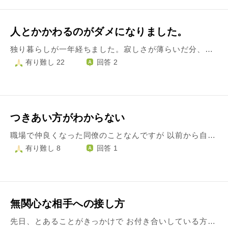
人とかかわるのがダメになりました。
独り暮らしが一年経ちました。寂しさが薄らいだ分、人とかかわるのがダメになりました。外に出るのも、単独の仕事とコンビニに買い物に行くときだけです。ほとんど引きこもり状態です。時間が解決してくれ るのを待っていてもダメですよね！
有り難し 22
回答 2
つきあい方がわからない
職場で仲良くなった同僚のことなんですが 以前から自己中的なところがあると思うっていたのですが、プライベートでも途中からスマホをいじりだし話半分で、正直私と話すのがつまらないのかと思いました 私が相談事が会っても自由の意見を言うだけでふーと聞き流されたり、自分のことになると 下手なことを言うと怒る事もあり、私が言うこたは否定的でコロコロと変わります 私もどう、対しよしていいか悩んでしまいます その人は思った事をズバズハ言うてしまうんですが相手に事はお構い無しと言うようにも取れます どうすればいいですか？
有り難し 8
回答 1
無関心な相手への接し方
先日、とあることがきっかけで お付き合いしている方と距離を置くことになりました。 私がﾃﾞｰﾄで、失敗してしまった時 彼女はへこむ私をフォローしてくれていたのに 自分のことで頭がいっぱいで それに気づくことができませんでした。 他にも、彼女が私に対して どこか合わないと感じるところもあったようで 結果、距離を置くという結論に至りました。 約2週間ほど経つのですが 物理的に距離は置いたのですが、連絡は依然毎日取り合っております 連絡と言っても 相手は私に対して無関心なようで こちらから何か問いかけても 「うん」や「はい」と言った まったく会話のキャッチボールが成り立たない状況です。 一度はこちらから、連絡もやめようと提案したのですが 相手から却下されました。 相手に「なぜ連絡は取り続けるのか」 と尋ねたところ 「特に理由はない。」 とのことでした。 まったく自分勝手な気持ちではありますが 連絡をとる以上は 何かしらのﾘｱｸｼｮﾝが欲しいものです。 そうした欲が出てくるたびに 相手に対しての苛立ちが隠せなくなります。 心無い言葉をかけてしまいそうになるのを 必死にこらえる毎日です。 こうした、自分に対して無関心な相手と 連絡を取り続けることは 果たして互いのためになるのでしょうか？ また、このような相手に対して どのような心構えで接すればよいのでしょうか？