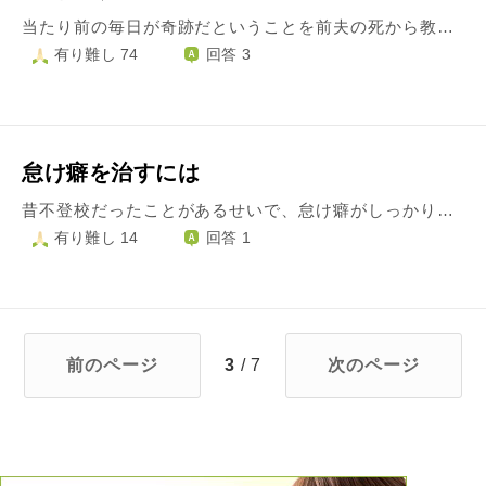
当たり前の毎日が奇跡だということを前夫の死から教えられました。 なのに、毎日感謝の心を持つ余裕もなく１日過ごすのがやっとな感じです。 自分でしっかり子どもたちを立派に育て上げないといけないのはわかっているのに、自分に甘い私がいます。 生活面も多々不安があり、立ち止まる訳にはいかず、ただただ過ごしているだけになっています。 こんな自分が嫌です。 どうしたらこんな自分を変えられますか？
有り難し 74
回答 3
怠け癖を治すには
昔不登校だったことがあるせいで、怠け癖がしっかりとこびりついてしまっていることに悩んでいます。 怠けて勉強していないと、脳がさびついて勉強が大変になるので、それがより怠け癖を加速させて…という負のループに陥ってしまいました。 なんとかこのループから抜け出そうともがいてはいるのですが、酷く疲れるばかりでなかなか前に進めず、今度は努力できない自分に対して自己嫌悪するようになりました。 自分の将来が不安で仕方ないです。 こんなどうしようもない自業自得の悩み、他の人には話せないので吐き出させて頂きました。 何かお言葉をいただけるとありがたいです。
有り難し 14
回答 1
前のページ
3
/ 7
次のページ