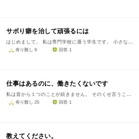
サボり癖を治して頑張るには
はじめまして。 私は専門学校に通う学生です。 小さな悩みではありますが、誰かに相談をして聞いていただきたいと思っていたところこちらのサイトを拝見いたしました。 私は今現在専門学校の2年生で、ありがたいことに内定もいただき今は内定先でアルバイトをしています。 しかし、私の悪い癖で"ああ、嫌だな"と思ってしまうと休んでしまうのです。 もちろんズル休みなので、ダメだということはわかっていますし、次は休まないと心に決めても自分への甘さが出てしまいます。 専門学校も皆勤賞を目指していましたが、この間1日だけ休んでしまいました。皆勤賞で卒業すると目標にしていただけに、また自分への甘さが出てしまい情けなくなりました。 きっと感情で動いてしまっているからこのような結果になってしまってると思います。しかし、上手く気持ちをコントロールできずどうしたらいいかわかりません、、、。 どうしたらもっと頑張れるようになるのでしょうか。 1度、喝をいれていただけたらと思います。 長々と拙い文章で失礼いたしました。 ご回答いただけたら幸いです。 宜しくお願い致します。
有り難し 9
回答 1
仕事はあるのに、働きたくないです
私は昔から１つのことが続きません。 そのくせ言うこと考えることは一丁前です。 口が達者で嘘が上手く、子供の頃は周りに注目してほしい一心で、学校でも家でも虚言を吐いていました。 大人になってからは段々と落ち着きましたが、未だに『口だけ』は変わりません。 でも、変えたいとかすかに思う一方で、そのエネルギーがありません。 いつも不安で疲れています。 離婚を機に、一番の夢だった漫画家の端くれとして連載を持てたのに、2年で休載しました。 家族には『仕事をしている』と言っています。 でも本当は、娘の養育費と母子手当を食いつぶし、貯金はありません。 友人がLINEスタンプや、イラストの仕事を紹介してくれますが、それすら納期が遅れまくり、なかなか消化できません。 何もしたくなさすぎて、嘘をつきながら生きる私はなんと役立たずか、恥ずかしすぎる、痛くない方法があるならそれで死にたいと思いますが、勇気はありません。 普段うっとおしいと感じる娘に、一応、悪いな、可愛そうだな、と思います。 母は、昔からうちが貧乏なのにいつも一生懸命で、常に努力の人です。 とてもすごい女性です。 私は32にもなって、こんなに母に甘やかしてもらっているのに、7歳の娘から母親を奪うなんて（私が死ぬなんて）かわいそう、ズルイよな、と思い、考えるのをやめます。 そこまで腐ってもなお、働きたいと思わず、日々何をしていいか分からず、何かすればいいのに、何もせずにコッソリ布団に転がって一日が過ぎます。 お金もなくて、娘の七五三も、子供部屋作りもできていません。 私が食いつぶしているからです。 頭のどこかで、抜け出さないとと思っていますが、思うだけです。 これが一生続くのか、なんで私はこんなに動けない人間なんだろうと思うと、また楽したい一心で死を考えます。 ただ毎日、ほんの少し、絵を描けばいいのに、と思うけど、その少しをあと伸ばしにし続け、その罪悪感で動けなくなり、社会のゴミになっている私。 本当は、なんとかしたいです。 1人でタスク管理や、今後のチャレンジ、何を勉強・挑戦するかなどを、考えることができません。 横並びの作家の友達や情報もなく、孤独です。 仕事で受けるダメージも、成長に繋げられるほどのスキルを養ってきませんでした。 なんにも満足にできません。 本当に消えたいです。
有り難し 25
回答 1
教えてください。