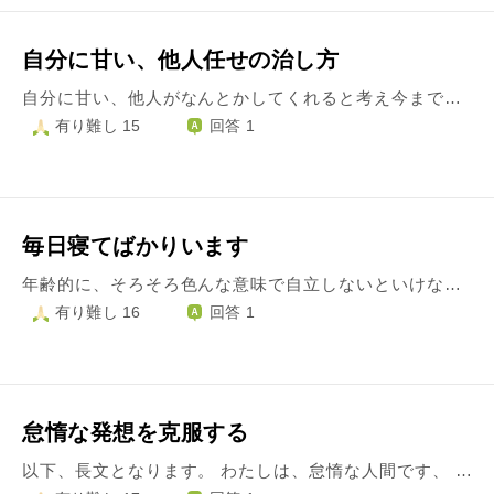
自分に甘い、他人任せの治し方
自分に甘い、他人がなんとかしてくれると考え今まで人生を過ごしてきました。 仕事でのミスが多く指摘されてメモは取るもののミスを重ねる。職場にも迷惑をかけ続け、「なぜ私はこんなにダメなんだろう」と落ちこむ。そして職場で孤立しいづらくなり退職する。このようなパターンを何度も繰り返してきました。 現在の職場に3年勤めていますが同じようなパターンになっており、上司からも退職勧奨されております。 新型コロナの影響で自分と向き合う時間ができ、自分を見つめ直し、冒頭のことに気がつきました。 今後生活のために仕事はしなければならない、そのためにはいい加減同じパターンで退職することをやめたい。そのためにはどうしたらいいのか考えておりますが、策が見出せずにいます。どうしたらいいのでしょうか。 また自分に甘い事を言っているのでは、とうすうす感じております。どうぞ厳しいご意見も含めて何かお言葉をいただけたら、と思っております。
有り難し 15
回答 1
毎日寝てばかりいます
年齢的に、そろそろ色んな意味で自立しないといけないのは分かっているのですが、嫌で嫌でたまりません。 毎日、明日起きたら年老いていて、死ぬ直前になっていないかな、ああ幸せだったと感じて死にたいなとそんな想像ばかりしてしまいます。 毎日ずっとずっと親に甘えていたいです。 仕事をして、結婚して、もしかしたら子供を授かって、、と生きていく。 でも、どちらもそれなりには楽しいんだろうけど、きっとそんなに素晴らしいものではないんだろうなというのも想像できるようになってしまいました。 初めてキスをした人と上手くいきませんでした。 人生へのやる気が起こりません。ご飯を食べるのもお風呂に入るのも面倒でずっと寝ていて、頭が痛くなってようやく動き始める始末です。 どうすれば良いのでしょうか。
有り難し 16
回答 1
怠惰な発想を克服する
以下、長文となります。 わたしは、怠惰な人間です、 最低限の効率で、及第点を取れればいいや、という発想が深く身体に根付いており、継続的な努力ができません。 そのくせ、理想に近付きたいという欲求も強いため、怠惰な自分と、理想の自分が激しく乖離しており、悩んでいます。 大学時代は、まだ、性格のコンプレックスや将来不安をエンジンに、仕事への漠然とした憧れをアクセルにして努力できていたので、乖離は小さかったようです。 成功の指針は、わかりやすく、経済的成功でした。資本主義社会なのだから、稼いだ人間こそが成功者であり、強者なのだ、というわけです。 ところが、いまは、①コンプレックスも緩和され、②仕事もある程度流れは掴めたので憧れ自体はなくなり、③金を稼ぐ、ということにも強い動機を見いだせなくなりつつある自分に、気づいています。 金を稼ぐ、という点についてですが、もともと、タワマンに住むとか、シャンパン開けてお姉ちゃんをはべらすとか、ぜんぜん興味ありません。 ふつうに欲しいもの買うぶんには、今の給与で全く問題ない、ということに、気づいてしまった。千円足らずで色々なものが美味しく食べれて、清潔な環境が整備されている日本て、本当に、凄い国だと思います。 FXで稼ぐやり方も、だいたいわかってしまった。トレードも、いったんわかれば、実業で稼ぐより、効率がいいということも、わかってしまいました。 そういうわけで、最近は、ただただ怠惰です。 でも、最低限の効率で仕事こなして、空いた時間はベッドでゴロゴロするのが至高の人生だ、というまでは割り切れないのです。 やっぱり、専門性を追求して、人脈を広げ、実業で成功している人はかっこいい。今の私のように、上から降ってきた仕事をサバいてるだけの働き方は、ラクだけど、このままだと、やはり先々後悔するような気もする。でも強い原動力はなく、身体が動きません。 バリバリ仕事している方の動機付けって、一体何なのでしょうか？ 最低限の効率で及第点を取れればいいや、という怠惰な発想って、やはり、どこかエラーがあるとおもうのですが、どう克服すべきなのかも、わかりません。 今後の生き方に、何らかの示唆をいただければ幸いです。 よろしくお願いいたします。