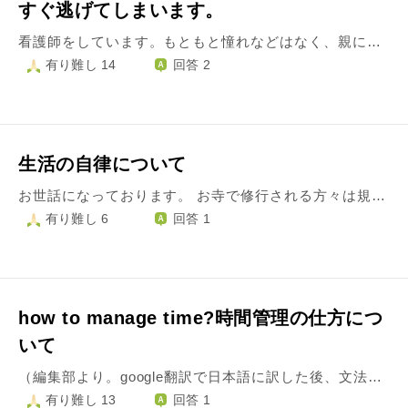
すぐ逃げてしまいます。
看護師をしています。もともと憧れなどはなく、親に勧められて資格を取りました。 仕事で嫌なことや苦手な人ができるとすぐに逃げてしまい、休みがちになってしまいます。休みが続き、職場の人に呆れられていそうで怖くなりうまく謝罪のコミュニケーションもとれず嫌になり休みが続いてしまいます。仮病で乗り切るものの嘘をついた罪悪感やあまりに長期の休みで出辛さから転職を2度ほどしています。 新卒での職場は5年続きましたが、体力面で退職。それ以降は半年くらいのスパンで転職を繰り返していて、このままではいけないと思いながらも、もう人のお世話をする元気がありません。翌日仕事だと思うとそわそわして眠れず、仕事に行くと同僚とコミュニケーションが取れずトイレなどについ逃げてしまいます。怖くて話しかけられません。 学生の時から好きな教科ばかり集中していました。苦手なことから逃げていたから逃避癖がついてしまったのでしょうか。このまま今の職場で踏ん張った方が良いのか、職場を変えて心機一転したら良いのか…また繰り返してしまうだけじゃないのか不安です。自分が怠惰なだけに感じて家族や友達にも相談できません…。 どうしたら逃げずにいられますか。 相談がまとまらず申し訳ありませんが、助言よろしくお願いします。
有り難し 14
回答 2
生活の自律について
お世話になっております。 お寺で修行される方々は規則正しい生活をしておられるというイメージがありますが、怠けずにきちんと暮らすためにはどうすればいいのでしょうか。 在宅でフリーランスの仕事をしていますが、生活を律することができなくなってきて無力感と罪悪感に苛まれています。 元々極端な夜型なのですが、それにしても日に日に布団にいる時間が長くなっています。 収入が少ないのに生活必需品以外の買物をしてしまったり、おやつを食べることも前は控えられたのに…… このままでも目先の暮らしは何とかなってしまいますし、自分がどうなろうと誰に対する責任があるわけでもない一人暮らし（ペットもなし）です。それでもきちんと自分を律して暮らすには、どのような心構えをすればいいのでしょうか。 このままでは人間の形が保てないという危機感があるのに、怠け心に負け続けています。自分に厳しくする心構えを教えてください。
有り難し 6
回答 1
how to manage time?時間管理の仕方につ
いて
（編集部より。google翻訳で日本語に訳した後、文法のおかしいところを修正した日本語を編集部で追加しています。） Apoplogy for the language stuff first. I don't know about Japanese at all…But I can read your answer in Japanese with translator. I'm a Chinese colledge student studying in America, and the study life here is totally different from China. I have much more individual space now. which means I need to manage my personal time myself. But I always feel anxious about it, like, I don't do my homework even I know there's not enough time until the last 2 hours before deadline, or I don't want to wash clothes even I know I have to do it. This situation just keep happening. I don't want to do it even I know it's the right thing. Espetially without parents or roomates——no one would judge me or tell me what I do is wrong, I should stop. Also, I made timetable before, but when I overslept once I just give up to do the rest things on my schedule. Please help me, what should I do to get off this……or just scolding me! Please! 最初に、日本語でなくすみません。 日本語はわかりませんが…翻訳ツールで回答を日本語で読むことができます。 私はアメリカで勉強している中国人の学生であり、ここでの研究生活は中国とは全く異なります。 私は今、はるかに個人的なスペースを持っています。 つまり、個人的な時間を自分で管理する必要があります。 しかし、私はいつも不安を感じます。たとえば、締め切り前の最後の2時間まで時間が足りないことを知っていても、宿題をしません。また、しなければならないことを知っていても、服を洗いたくないのです。 この状況は起こり続けています。 私はそれが正しいことだとわかっていても、それをやりたくありません。 両親やルームメイトがいなければ、誰も私を判断したり、私がしていることを間違っていると言ったりすることはありません。やめるべきだとわかっていても。 また、私は以前に自分のスケジュールを作成しましたが、一度寝坊したときに、スケジュール通りに残りの事をするのをあきらめました。 私を助けてください、これをやめるために私はどうすればいいですか……または私を一喝してください！ お願いします！
有り難し 13
回答 1