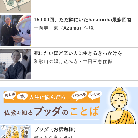
15,000回、ただ隣にいたhasunoha最多回答
一向寺・東（Azuma）住職
死にたいほど辛い人に生きるきっかけを
和歌山の駆け込み寺・中田三恵住職
ブッダ（お釈迦様）
教えと名言・逸話