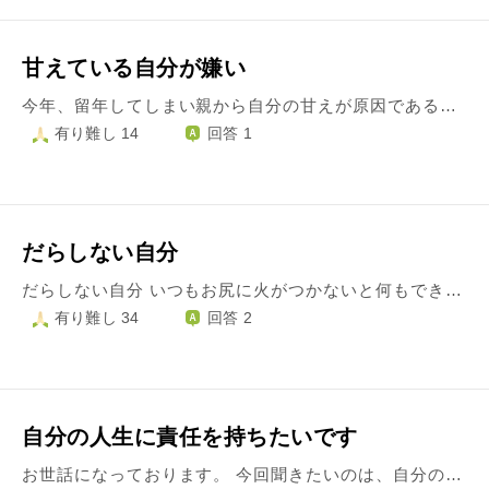
甘えている自分が嫌い
今年、留年してしまい親から自分の甘えが原因であると言われました。 これまですごく親に甘えてしまっていたことは分かっていたし、自立しないといけないと思ってもいましたが頭で分かっていても行動に移すことが出来ません。 目標もなくただ生きているだけです。 こんな甘ったれた自分自身が大嫌いで消えたいとも思いましたが、自殺する勇気もありません。 だけど、私みたいなろくでなしがいなくなった方が親は幸せだと思いますか？
有り難し 14
回答 1
だらしない自分
だらしない自分 いつもお尻に火がつかないと何もできません。 何も成し遂げることなく他人に迷惑だけかけていつか死ぬんだなと思います。 私を愛し大切に思ってくれた人たちには本当に申し訳ないです。 お坊さんの皆さんは、自分を変えなきゃいけないと思いつつもできないという時 どう対処するのですか？ 変わりたい思いが弱いと言われたらそれまでなんですが。 申し訳ないのと自己嫌悪で自分を責め続けるのも辛いです
有り難し 34
回答 2
自分の人生に責任を持ちたいです
お世話になっております。 今回聞きたいのは、自分の人生に責任を持つには、どうしたらよいかということです。 これまでの人生、健康や、学業、将来のこと、人間関係など、あらゆることで、理想と現実のギャップに悩みました。努力では変えられないものもあると思います。しかし、私の場合は、できる努力をしていません。なにもせず、問題を問題のまま抱え、何かを達成した、克服した、という経験を持てないまま、大人になりました。すべての悩みは、なぜ努力できないのか、ということにつながります。 私は努力ができません。たいていのことを面倒がって、楽なほうに流れてきました。たまにやる気を起こしても、やる前にやる気を失うような調子で、やる前からあきらめることが多いです。子供のころから3日どころか1日も満足にこなせないことばかりでした。やりたくないことならそれでも仕方がないかもしれないですが、多少でも好きであったり、興味のあること、やりたいことでさえ、少しの障壁で、すぐにあきらめてしまいます。なにかを好きだと思っても、行動が伴っていないので、たいして好きではないんだなと思います。 こんな自分が嫌なのに、努力できないのはなぜか、と考えると、頑張らなくても生きてこられたからだと思いました。勉強や運動ができなくても、人間関係がうまくいかなくても、趣味や特技がなくても、働けず家にこもっていても、家から追い出されることもなく、三食ご飯を作ってもらえて、今日も生きています。家族関係は良好ではないですが、非常に恵まれています。だから、私は頑張る必要がないと思っているのかもしれないです。また、わたしの命を望んだのは親なのだから、なんで私が頑張らなくてはいけないんだろう、と思っています。 親に依存して、自分の命、人生の責任を持ちたくない、と思っていたら、頑張れるはずがないと思いました。そういう感情があっても、現にこのままではつらく、将来的にはこのままではいられず、努力する必要があります。経済的に自立すれば、頑張れないなどと言う暇もなく頑張ることができるかもしれない、学費も自分で払うなら、勉強を頑張れるかもしれない、ということを考えてみましたが、あまりの重責に想像だけでつらいです。 自分の人生に責任をもって、必要な努力をしたいです。自分のために行動できるのは、自分だけだと本当に理解したいです。どうしたらいいですか。