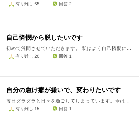
有り難し 65
回答 2
自己憐憫から脱したいです
初めて質問させていただきます。 私はよく自己憐憫に陥りがちです。最近、それが顕著に見られるようになってきました。 何故最近特に自己憐憫にはしってしまうかというと、理由の１つに大学のサークル活動が挙げられます。 私の所属するサークルでは、昇級試験があります。 この間昇級試験があったのですが、一度落ちてしまいました。自分では力不足なことが分かっていたので、再試験までしっかり頑張ろうと思いを新たにしたつもりだったのですが、試験の後の練習で、先輩に間違っている箇所の指摘を受けるたびに涙が出てきそうになりました。「わたしは頑張っているのにこんなことさえもできないのか」という気持ちを抱いていました。 その後、再試験では無事昇級することができました。しかし、先輩の「よのこさんは昇級するかどうかギリギリだったみたいだよ」という冗談で何故か今まで堪えていたのに泣いてしまいました。 そのあとは泣き通して、次の日の練習でも大泣きしてしまいました。練習の最後には、「こんなにわたしが辛い思いをしているのに、なんで誰も慰めてくれないの？」という気持ちにさえなってしまいました。 自意識だけが膨らんで、かわいそうな自分に酔っているのが本当に気持ち悪いです。気持ち悪いと思っているのに、隙あらば自己憐憫に陥ってしまいます。 サークルの人たちをだいぶ困らせているし、このままだと友達を失ってしまうだろうなとも思います。 自分でいくら言い聞かせても、自分かわいさに結局は自己憐憫を肯定してしまいます。客観的で冷静なご意見がいただけたら嬉しいです。 稚拙な文章で申し訳ございません。
有り難し 20
回答 1
自分の怠け癖が嫌いで、変わりたいです
毎日ダラダラと日々を過ごしてしまっています。今は一応高校生ですが、もう受験まであと数ヶ月です。受かる気もせず、親には勉強していると言っていますが、実際にはそれほど出来ていません。そんな嘘をついて何もしていない自分が嫌です。 中学生の時までは部活も勉強も頑張っていたんですが、中3の時にいじめに合い、不登校にりました。そこから何とか高校受験をし、高校にも入ったのですが、半年ほどで辞めてしまい、現在通信高校で高校三年生です。 本当に親には金銭的にも精神的にも迷惑をかけていて、申し訳ないし、自分が情けないです。 自分で何かやろうと挑戦したり、何か続けようとしても途中で断念してしまったり、すぐに疲れてしまいます。 日々怠けた生活を送っているせいで、その癖がついていて頑張れません。このままだと社会人にもなれないし、大学にも行けない。親の迷惑にはなりたくないので何とかしたいし、高校卒業までもう時間もありません。 自分がこの先、生きていける自信がありません。 自分を変えたいという気持ちから、親には言っていませんが、お笑いの台本を書いたり、色々なエンタメを作る放送作家になれたらいいなと思うようになりました。僕が辛い時にはお笑いや映画や小説などのエンターテインメントに救われたからです。 そこで、企画を考えて送ったりしていましたが、いい結果が得られず辞めてしまいました。 また、お笑いのネタを描く練習にと、絵を描くのが得意だったのもあり、漫画賞に応募しようと思いました。 しかし、漫画を頑張って何回も描こうと挑戦しても、全部中途半端で完成できていません。 こんな意思が弱く、忍耐力のない自分に嫌気がさします。 社会不適合者だと思います。本当にこのまま生きていけるか不安です。 池上彰さんの仏教って何ですか？という本を読み、仏教に興味を持って調べていったらこのサイトにたどり着きました。 物凄く個人的な内容で、答えにくいかもしれませんが、相談できる人もいないのでここに書かせていただきました。
有り難し 15
回答 1