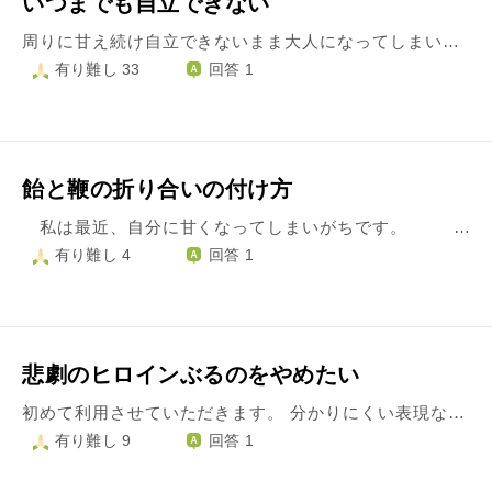
いつまでも自立できない
周りに甘え続け自立できないまま大人になってしまいました。 子供の頃から嫌な事から逃げる癖があったり、時には嘘でごまかしていた私は、そのまま運良く逃げる事で生きて来ることが出来ました。 いつか痛い目に遭わないと分からない、とその心に気付きながらもどこかでまた誰かが助けてくれるだろうと思っている自分がいます。 生活でも恋愛でもいつも中途半端で笑ってごまかし必死で努力をして生きては来ませんでした。 そんな中で私は20代半ばに差し掛かる頃に精神障害を診断され、治療と共に深く自身と向き合うようになり人をもっと大切に出来るようになりたい、その為に本当の意味で自分を好きになりたい、何よりこのままでは子を持つ時何も教えてあげられないと思い自分を誤魔化すことを辞めようと決意。 それでも表面的なままで心の中では子供のままの私がいてすぐに甘えた考えが浮かんでしまう。駄目だとわかっていても行動に移せない。こんな風に生きてきた20代の人生は無駄だったとさえ思えて両親には申し訳ない気持ちです。 どうしたら自立できて、甘えない強い人間になれるのでしょうか？
有り難し 33
回答 1
飴と鞭の折り合いの付け方
私は最近、自分に甘くなってしまいがちです。 というのも、この一年くらい前までは自分に厳しくし過ぎて情緒不安定な時期が続き、思考は常に生死の狭間にいました。 そんな時、《他人に頼る》ことでメンタルを回復することを学んだ私は、自分に甘くてもいいんだ。と思いようになりました。 しかし、自分に甘くすることを学んだ今、極端に怠惰な生活を送ったり、重要なのに嫌なことを先延ばしにしてしまう〔怠け癖〕がついてしまいました。 しかも、その怠け癖を死なないための自己防衛だと思い込んで逃げていた結果、ある物事において大きな失敗をしてしまいました。 なんとかして自分に厳しかった頃の私に戻りたいのですが、情緒不安定になることは避けたい！と、逃げようとする自分もいます。 そこで、いわゆる自分に対する飴と鞭の折り合いの付け方について、何かアドバイスなどありましたら教えてください。 わかりにくい文章ですみません。 助言いただけると嬉しいです。
有り難し 4
回答 1
悲劇のヒロインぶるのをやめたい
初めて利用させていただきます。 分かりにくい表現などありましたら申し訳ございません。 下記から本題です。 悲劇のヒロインぶるのをやめたいです。 人から構って欲しいあまりに、 過去の嫌な思い出や体験を、身内も見ている鍵付SNSに書き込む癖があります。 自分の苦労を周りに知らしめたい、 こんなに苦労や我慢をしている私凄いでしょ、と心のどこかで思っています。 過去の出来事がトラウマだから今こんなに塞ぎ込んでいる、と自分や身内に言い訳をする為でもあります。 ですが、心の寂しさを誰かに慰めてほしいという気持ちがあるのも事実です。 過去に家族に悩み事を相談した際、相手にされなかった事が心に残っており、人と対面して悩みを打ち明ける勇気が出ません。 卑下慢という言葉を最近知りましたが、まさに自分だと感じています。 自分に酔わず、謙虚で素直になるにはどのような心構えでいればいいでしょうか。 変わるにはまずなにをすればいいのでしょうか。 よろしくお願いいたします。
有り難し 9
回答 1