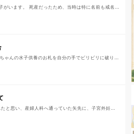
50年前に祖母から死産で亡くなった子がいます。 死産だったため、当時は特に名前も戒名も付けずに知り合いのお寺の供養塔に入れました。長年、名前がなかったのですが、お坊さんから戒名をつけるよう勧められて戒名をつけてもらいました。 戒名をつけてもらった後も供養塔にお参りしていましたが、埋葬したのが共同の供養塔であったことと、俗名がないため戒名等は供養塔や石に彫られていません。 今から3年前、祖父が亡くなりお墓を選ぶことになったのですが・・・。 私の両親があまり信心深くないためにコスト面ばかりを重視した結果、この水子が入っているお寺とは別のお寺に、お墓を契約して祖父を埋蔵してしまいました。 祖父のお墓も「〇〇家の墓」というよりは供養塔のようなものです。 亡くなった方を複数人埋葬(血のつながり関係なくお寺と契約した人が入れる）していて、ここに埋葬された方は石に俗名や戒名、命日が刻まれます。 現在の状態だと、親子が別のお寺(宗派も違う)のそれぞれ違うお墓に入っていることになるので個人的にあまりいい気持ちがしません。 水子を現在入っている供養塔から祖父のお墓(こちらも供養塔のようなものですが)に移してあげたいと思うのですが、どうすればいいでしょうか？ 50年も前のことですし、「人間」として生まれてきていないため、 この水子には何も形がないです。 おそらく儀式などは形式的なものになるのかとは思いますが・・・。 また、俗にいう魂抜きをして、移動先のお寺に移すとなった場合には石に名前や戒名を彫るべきなのでしょうか？ (人の形をして生まれてこなかった仏様なので俗名がないです) それとも、形式的に移すだけで石に戒名などを彫らなくても問題ないでしょうか？教えてください。 ちなみに宗派は水子が入っているお寺が曹洞宗、 祖父が入っているお寺が真言宗です。
合
はじめまして。 流産してしまった赤ちゃんの水子供養のお札を自分の手でビリビリに破りさいてしまいました。 自分が悪いので、お寺に持参し事情を説明するべきなのだと思いますが、精神的にとてもしんどく、こちらにご相談させていただきました。 赤ちゃんのお札の件は、水子の御守りと一緒に、実家に帰省する際にも、持参するなど、とても大切にしていました。 でも今日、お札の裏に元夫の名前が記されてることに気づき、元夫に対する憎しみがふつふつと込み上げてきました。 毎日、流産や元夫の裏切り、離婚等が原因で、精神的に安定していない日々なのですが、弁護士を通して離婚しているため元夫に直接やりとりすることもなく、怒りをぶつける手段が全くないため、自分で納得させ現実を受け止めるしかない状況です。 離婚以降、パニックになった時、物に当たってもしかたないのに、物に当たってしまう傾向があります。 物どころか、大切な赤ちゃんのお札に、元夫の名前が書かれているというだけで、そのお札をビリビリに破ってしまったんです。中からお地蔵さんと寄り添う赤ちゃんの絵が出てきて、私は自分の赤ちゃんを破ってしまったと後悔しています。 怒りや苦しみを抑えきれなくなって、どうしようもなくなった感情を物に当たったり、ましてや、一番大切な物にまで手を出して、精神的に未熟すぎて、そんな自分にも嫌気がさしています。 赤ちゃんと水子供養のお地蔵様にも謝罪の気持ちを持って、お寺に返した方が良い物でしょうか…11月に永代供養の予定です。 そのお寺には月1度拝みに行ってるのですが、特に顔を合わせたらお話しすることもないので、何も事情を説明しておらず、 このビリビリになったお札を見られることが申し訳ないですし、自分も恥ずかしく思ってしまいます。 郵送でお願いできる遠隔の供養も考えたのですが、ほかにどういう方法があるかご教示いただけますでしょうか。 やはり素直に自分がしてしまったことをお話しして、お寺さんでお焚き上げしてもらうのが一番でしょうか… 恥ずかしい相談をしてしまい、申し訳ございません。。
て
結婚4年目でようやく子どもを授かれたと思い、産婦人科へ通っていた矢先に、子宮外妊娠と診断され、昨日卵管摘出の緊急手術を行いました。 子宮内に胎嚢が確認出来なかった時から、ある程度は覚悟していたのですが、まだ心拍のあった赤ちゃんを産んであげられなかったことがとても辛いです。 産婦人科、という場所もあり、赤ちゃんの声が聞こえる度に、あまりよろしくない感情にもなります。 私の身体のせいで産んであげられなかったこと、きちんと育てられなかったことが どうしようもなく申し訳ないです。 このご時世、夫と面会することもできず、誰にもこの気持ちを打ち明けることが出来ません。 本当に待望の妊娠でしたので、不甲斐なさや無力感でいっぱいです。 せめてもの産んであげられなかった赤ちゃんへ供養をしてあげたいのですが、金銭的にも余裕がなく、大々的には出来ません。 ほんの気持ちで、入院中今からでも出来ることがありましたら、毎日したいと思っています。 何か出来ることはありますでしょうか？