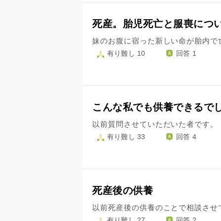
死産。胎児死亡と服喪につ
有り難し 10
回答 1
こんな私でも供養できるで
有り難し 33
回答 4
死産後の供養
有り難し 27
回答 2