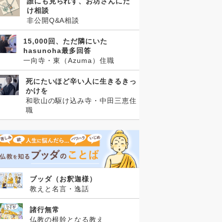
誰にも見られず、お坊さんにだ
け相談
非公開Q&A相談
15,000回、ただ隣にいた
hasunoha最多回答
一向寺・東（Azuma）住職
死にたいほど辛い人に生きるきっ
かけを
和歌山の駆け込み寺・中田三恵住
職
ブッダ（お釈迦様）
教えと名言・逸話
諸行無常
仏教の根幹となる教え