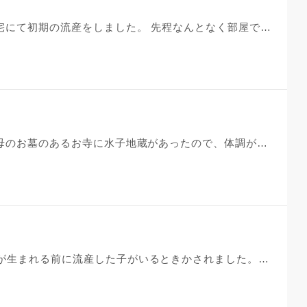
初めまして。 丁度5年前の今頃、自宅にて初期の流産をしました。 先程なんとなく部屋で過ごしていたところ、あれ今日か明日って…ってふと流産した日を思い出しました。 当時のわたしは学生で、しかも自宅での流産も突然の腹痛に耐えられずトイレにて流してしまいました。 特に供養もせず毎年このように思い出すのですが、今年はとても供養してあげたい、許されないことをしてしまったという気持ちがとても強いのです。 今日はっと思い出したことも、あの時の赤ちゃんが怒っているからなのでしょうか… 5年前以来中々妊娠も叶わず、色々と考えてしまいます。 手元にあるのはエコー写真のみですが、供養できますか？ 今更供養しても良いのでしょうか？ 許してほしい気待ちでいっぱいです。
6年前、稽留流産をしました。 祖父母のお墓のあるお寺に水子地蔵があったので、体調が落ち着いた頃に夫婦ふたりでお参りに行きました。お坊さんに供養してもらったわけではありません。 お空に忘れ物を取りに行ったんだね、また来てね、待ってるね。ありがとう。と言う気持ちでお菓子をお供えしました。 そして同じ年の夏に再び妊娠する事ができ、翌年無事に娘が産まれ今年5歳になります。その後も次女を出産し、2人姉妹の母になりました。 ですが、2人の育児になった事で環境が一変、さらに家庭内でのショックな出来事もありストレスで心の余裕が無くなっていて、いつしか水子を思い出す事もなくなっていたのです…。2人目が産まれる前までは祖父母のお墓をお参りする機会も多く、その都度水子地蔵にもお参りしていて、上の娘にもお話したりしていたのに…。 この前の雛祭り用に、改めて娘の命名書を飾りたくてPCで漢字のフォントなどを調べたりした後にふと思い出したので、水子ちゃんも名前が欲しいのかな…なんて考えてしまいました。 名前を考えてみたりもしましたが性別も不明だし、名前をつけてはいけないとどこかで聞いた気もして…気になりだして眠れません。 名前をつける事はいけない事でしょうか？？また水子供養で大切なことは何でしょうか？？
私は長女ですが、最近家の母から私が生まれる前に流産した子がいるときかされました。私は浄土真宗東が菩提寺ですが、去年は真言宗のお寺に縁が深くありました。その子供は、供養したほうがよいでしょうか？