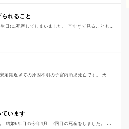
げられること
妹が二人目を20週で６月１日(父の誕生日)に死産してしまいました。 辛すぎて見ることもできず、預けてあるそうです。 明日(金曜日)の朝一で火葬なのだそうですが、一緒にすごすことを拒否してるため、私たちは何かしてあげたくて方法を探してます。 親がしないのだからしない方がよいのかもしれませんがかわいそうで。 ガーゼしかいれるものがないのでいれようかとは思ってます。
私は先月赤ちゃんを死産しました。 安定期過ぎての原因不明の子宮内胎児死亡です。 天国には私の赤ちゃんが今回の子を含めて4人います。 タイトルの件ですが、もう仰々しくお経をあげてもらう水子供養をしたくないのです。 4回目もやるとなるともう夫婦共々、精神的に辛くて苦しくて堪りません。 お腹で育てた可愛い我が子を目の前で火葬し供養する。 何度もしてます。 今回の赤ちゃんにはお家でしっかりお線香やお水をあげて毎日話し掛けています。 また近所のお寺に水子さんのご供養の為のお地蔵様がいらっしゃいます。 そちらの案内看板にはお経が書かれていてその言葉を心で念じながら水子さんの事を思ってください。供養になります。と書かれているのですが、ちゃんと赤ちゃんに伝わりますか？ 仰々しく水子供養をお坊様に頼まなくても毎日家で想い、散歩がてら近所のお寺さんのお地蔵様にお祈りすれば供養になるでしょうか？ どうかご教示お願い致します。 お坊様に不快な思いをさせてしまったなら申し訳ありません。 コロナでお忙しいのにいつも丁寧にありがとうございます。
っています
初めまして。 宜しくお願い致します。 結婚6年目の今年4月、2回目の死産をしました。 お腹の赤ちゃんが突然心臓を止めてしまいお腹の中で亡くなっていたのです。 これで連続2回目です。 プロフィールにも書いてありますが、天国に4人の赤ちゃんがいます。 4人も授かったのに私の腕には誰1人といません。 死産の原因は私の不育症です。 今回しっかり不育症の対策して薬も飲んでいたのにダメでした。 対策しても亡くしてしまい、もう絶望しかありません。 人生子供だけじゃないのは百も承知ですが１人だけでもいいから生きてる我が子をこの手で抱き締めたいんです。 健康で元気な赤ちゃんを抱き締め笑顔で病院を退院したいんです。 人生は修行。 旅行先で訪れたお寺の方の説法で聞きました。 人生が修行なら私の人生辛すぎます。 どうして私だけ当たり前の事が出来ないのでしょうか？ 明日への希望、生きる活力が沸いてきません。 「どうして？なぜ？」を考えても仕方がない事は分かっていてもどうしても考えてしまいます。 私は元来明るい性格だと思います。 日々に感謝し生きる喜びを感じたいのです。 でも今までの経験からもうそれが出来そうにありません。 真っ暗なトンネルを歩いてるようです。 どうしたらいいのでしょうか？