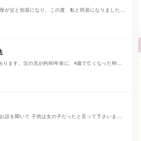
水子供養の位牌について質問です。 母が父と別居になり、この度、私と同居になりました。 そこで、今までは父方の祖父母の位牌と共に水子供養の位牌を仏壇に納めていましたが、水子供養の位牌だけは持ってきてあげたいな、と私は思ってます。(私の兄姉にあたると聞いたので‥) こういった場合、新たに仏壇を準備したほうがよいのでしょうか？ また、以前、もう、何十年も前のものなので、位牌を作り直してもいいとどこかで聞いたのですがそれはできるのですか?(家のスペースも限られてるのでなるべく仰々しい仏壇を据えるのではない方がありがたいので、小さな物にできたらありがたいな、とおもいまして) 無知で恥ずかしいのですが、よろしくお願い致します。
法
うちには、小さいお地蔵様が置いてあります。父の兄が約80年前に、4歳で亡くなった時のもののようです。 父は亡くなりましたので、お地蔵さんをお焚き上げ出来るところがないか調べていますが、お寺との縁がない為、どこで頼めば良いのかわかりません。 魂が入っていると思うので、簡単には捨てられないと思います。どうすればよいですか？
先程、水子供養へ行ってきました。 お話を聞いて 子供は女の子だったと言って下さいました。 和尚さんは赤ちゃんが見えるのでしょうか？ 私達もなぜか女の子だと思っていたので びっくりしました。