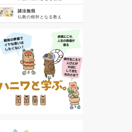
諸法無我
仏教の根幹となる教え