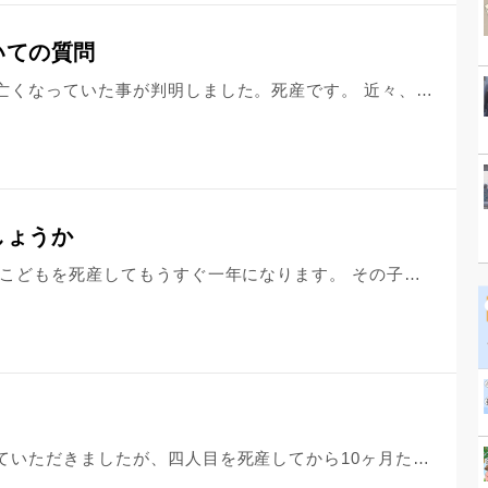
いての質問
妹のお腹に宿った新しい命が胎内で亡くなっていた事が判明しました。死産です。 近々、亡くなった胎児の摘出手術を行うとの事でした。 この件に関して、3つ質問をさせて頂きたく存じます。 ※妹は実妹（血の繋がった姉妹） ※妹は昨年結婚し、他家に嫁ぎました。 ※現在は実家から離れた他県におり、なかなか会いに行けません（最後に会ったのは、昨年の結婚式の時） 《弔いについて》 妹は既に他家に嫁いだ身です。 この場合、胎児の供養は『嫁ぎ先の家』のみで行うものでしょうか？ 妹の実家（＝私の家）では手出し等をしてはいけないものでしょうか。 《喪中ついて》 亡くなった胎児は「妹の嫁ぎ先の子供」です。 この場合、妹の実家（＝私の家）は【喪中ではない】という事になるのでしょうか？ それとも妹の子供なので、【実家も喪中】となるのでしょうか？ そして、もし喪中となるのなら服喪期間はどの位になのでしょうか？ 《服喪について》 亡くなった子供は『妹の嫁ぎ先の子供』ですが、実家にとっても「初孫」「初の甥っ子か姪っ子」です。 この場合、妹の嫁ぎ先の家だけでなく、実家側も「服喪中」となるのでしょうか？ 特に「服喪中にすべきではない事」は、実家も避けるべきですか？（例えば、神社への参拝など） ---- 私にとっては、初めての甥っ子か姪っ子にあたる子です。私の両親にとっては、初孫にあたる子です。（なお、胎児の性別は聞いていません） 抱き締めてあげたい、愛しい想いで一杯です。 「死産」の連絡を聞いた時はとてもショックでした。 長年子供の誕生を願っていた妹にとっても、非常にショックが大きいようです。 今は嫁ぎ先の家も実家もショックと混乱で一杯です。 嫁ぎ先の県に赴いて何か出来ればとも思いましたが、現在の社会情勢の都合上、移動は困難な状況です。 この世に生まれることが叶わなかった小さな命。愛しくて切なくて悲しくて…複雑な心境です。 たとえ遠方にいても、亡くなった胎児（甥っ子か姪っ子）に弔いや供養の心が届けばいいな…と思うばかり。 私は、せめて実家の近くにあるお寺様で手を合わせて祈りを捧げようと思っています。 死産の連絡を聞き『死産における弔いと供養はどうすれば？』『実家側は何をすべき？』と疑問と混乱で一杯になってしまいました。 恐れ入りますが、ご教示頂けますと幸いです。宜しくお願い申し上げます。
しょうか
以前質問させていただいた者です。 こどもを死産してもうすぐ一年になります。 その子のお墓や仏壇ができ、一周忌の法要もお願いしています。その際にお墓への納骨もさせていただく予定です。 ですが、私自身、未だに気持ちの整理がつけられず、お墓や御仏壇のことを考えると気が遠くなり、辛くなってしまいます。辛さというのは、こどもが亡くなった悲しさ、あの時私がもっと早く病院に行っていたら亡くなることはなかったのではないかという後悔、生きて産んであげられなかった私自身を責める気持ちです。 夫は、私の気持ちを聞いてくれ、お墓も仏壇も作らない方がいいのではと気遣ってもくれましたが、夫自身は、お墓や御仏壇をそろえて手を合わせることが供養になるとの想いがあり、準備をすすめてくれました。 これまで、仮の御仏壇に毎日手を合わせてきましたが、想うのは「ごめんね」と「また会いたい、また抱っこしたい」ばかりです。悔やんでも自分を責めても、亡くなった命はもどらないし、供養にならないと思いながらも、一年経ってもそんな自分を変えられないでいます。 一周忌は来週ですが、法要の間もお墓や御仏壇から目をそらしてしまいそうで、涙が出て動けなくなりそうで、きちんとして居られる自信がありません。 供養の仕方がわかりません。私はどうしたら供養をしてあげられるでしょうか。
以前死産後の供養のことで相談させていただきましたが、四人目を死産してから10ヶ月たった今も、どうしても供養にいく勇気が出ません。 主人には早くしろ早くしろと言われてどんどん追い込まれてしまいます。自分の気持ちを伝えても理解されず、ぐたぐたしててもきりがないと言われ、どうしたらいいのかわかりません。