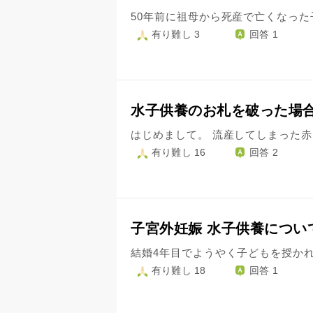
有り難し 3
回答 1
水子供養のお札を破った場
有り難し 16
回答 2
子宮外妊娠 水子供養につい
有り難し 18
回答 1