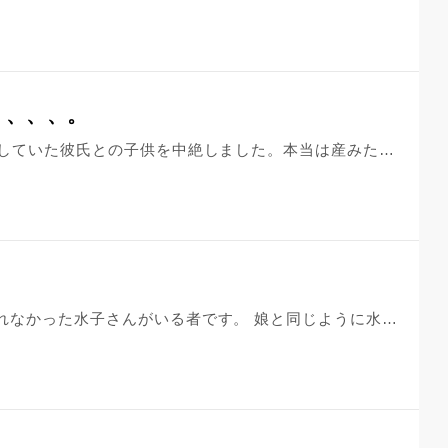
、、、、。
私は、今から12年ほど前、当時交際していた彼氏との子供を中絶しました。本当は産みたかったですが、経済的な理由で周りから大反対され、最後は子供の幸せのためと言い聞かせて、中絶の道を選びました。 その後彼とは別れてしまい、忙しさや体調不良を言い訳に、永代供養をしていませんでした。 8年前、1年間の交際を経て今の夫と結婚しましたが、結婚して8年になる今もまだ子供ができません。 世間では、水子を出すと水子が子宮に住み着いて、二度と子供ができなくなるという説もあれば、水子に祟りなどないという説がありますが、結局はどちらなのだろう、、、、。確かに供養を10年以上しなかった私は酷い人間だと思います。でも、必死に前を向いて努力してきたのに！それでも幸せになってはいけないの？！私は自分の子供を産むことさえ許されないの？！どうして私の幸せになりたい気持ちを邪魔するの？！どうしていつまでも私の側を離れてくれないの？！と、あろうことか水子に対して怒りを持ってしまうような私は、供養に行くにはふさわしくないですよね。 自分の都合で子供の命を消すような私は、一生罪を背負わなくてはいけないのですか？
娘が一人と、その後に産んであげられなかった水子さんがいる者です。 娘と同じように水子にしてしまった子も、ハスノハで回答を頂いた通りずっと大切に思っています。 今ではありませんが、娘に兄弟を作ってあげたいと主人が言います…。私も本当はそう思っていますが、あの時産んであげられなかった赤ちゃんが、どう思うのかが心配です…。 どの子も大切な我が子には変わりありませんが、水子が可哀想で…。赤ちゃんは新しい兄弟ができたら、悲しい、辛い、なぜ？などと、苦しんでしまうでしょうか？ 水子に悲しい思いはさせたくありません。娘と水子さんだけを愛していく方が良いでしょうか？ 都合の良い話で、本当に申し訳ありません。水子さんは新しい兄弟をどう思うのでしょうか…。