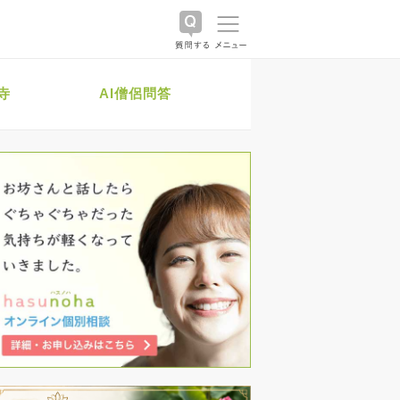
寺
AI僧侶問答