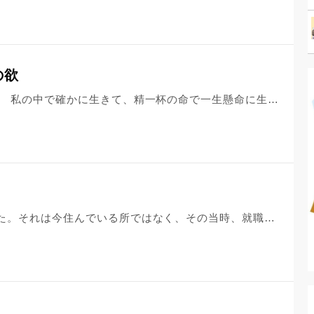
の欲
先日、稽留流産の手術を受けました。 私の中で確かに生きて、精一杯の命で一生懸命に生きてくれた我が子のことが大好きだし、これからもずっと私達夫婦の宝物です。 数日前まで私の中にいて、ずっと一緒に過ごしていたのに、もう私の中にはいないのだと思うととても悲しいです。でも、私の中にはいなくても、今もずっと側で一緒に過ごしているような気がします。 供養もちゃんとしたいのですが、どのようにするのが一番良いのかと、今考え中です。自分が心から安らぎを感じられるようなお寺でしたいと思っているので、探すのに時間がかかってしまうかもしれません。 ここでしたいと思うお寺が見つかった時に、水子のことを思ってそこで手を合わせるだけでも供養になるのでしょうか？ 自分の欲についてですが、こんなに悲しい中でもお腹は空きます。妊娠中つわりで食欲がない中でも、お寿司だけは食べたい気持ちがあり、でも妊娠中なので我慢していました。 今はつわりがなくなり、お寿司を食べたい気持ちが一層強くなってしまいました。 また、もうすぐ結婚記念日で、私にとって大切な日で、毎年主人と二人の時間を作って過ごしています。 まだ水子の供養もちゃんとできていない中で、悲しい想いもある中で、でも私にとって特別な結婚記念日も特別な日として過ごしたいと思ってしまいます。 水子の供養がちゃんとできるまでは、自分の欲も我慢するべきでしょうか？ こんな中で、こんなことを考えてしまうことにも罪悪感があります。
若い頃に一度、堕胎してしまいました。それは今住んでいる所ではなく、その当時、就職していた所で、現在地からかなり離れています。その後、20代後半で今の主人と結婚したのですが、2度流産しています。亡くなった子を時々思い出しては心の中で声をかけていますが、最近特にもっとしっかりやるべきではないのか？と不安になってしまいます。亡くなった子たちのお墓がない場合、場所も時期もバラバラですが、しっかり供養してあげたいです。文章がうまくないのでわかりにくいかもしれませんが、よい方法を教えてください。 今更…と思われるかもしれません、深い罪だと思っています。供養もままならず、今まで来てしまった事、子には本当に申し訳ないと思っています。 よろしくお願い致します。