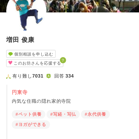
増田 俊康
個別相談を申し込む
？
このお坊さんを応援する
有り難し
7031
回答
334
円東寺
内気な住職の隠れ家的寺院
#ペット供養
#写経・写仏
#永代供養
#ヨガができる