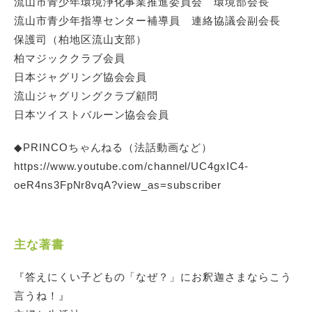
流山市青少年環境浄化事業推進委員会 環境部会長
流山市青少年指導センター補導員 連絡協議会副会長
保護司（柏地区流山支部）
柏マジッククラブ会員
日本ジャグリング協会会員
流山ジャグリングクラブ顧問
日本ツイストバルーン協会会員
◆PRINCOちゃんねる（法話動画など）
https://www.youtube.com/channel/UC4gxIC4-
oeR4ns3FpNr8vqA?view_as=subscriber
主な著書
『答えにくい子どもの「なぜ？」にお釈迦さまならこう
言うね！』