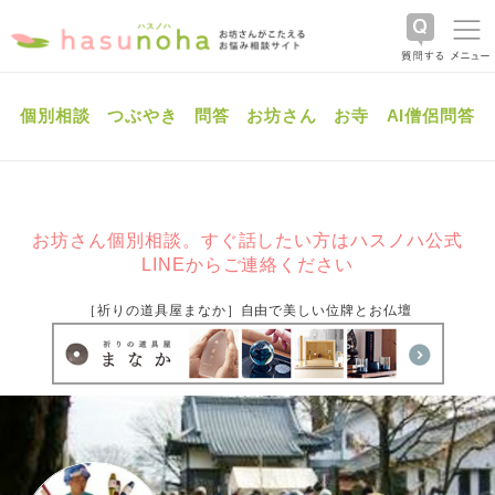
個別相談
つぶやき
問答
お坊さん
お寺
AI僧侶問答
お坊さん個別相談。すぐ話したい方はハスノハ公式
LINEからご連絡ください
［祈りの道具屋まなか］自由で美しい位牌とお仏壇