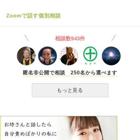
力等） 相手が怖くてただやられることを受け入れるだけで
した。 その根底には今の精神状態なら反撃できるのに、と
言った悔しさと当時の無力感があるのだと思います。できる
Zoomで話す個別相談
事ならば、報復して過去ごと消し去りたいと考えるのです
が、現在の立ち位置や法律等を思えば、面倒ですし、時間も
かかりますし、胃が痛くなるだけなので、流石に目の前に再
相談数943件
び現れて挑発でもしてこない限り、そうは思いません。 し
かし、せめて毎日悔しい映像が浮かんでくるのを止めたいと
思います。 基本的に仕事中に退屈になった時、奴らと似た
ような名字を見た時、 入浴中など手持無沙汰になった時に
脳裏に現れます。 どのような心がけ（修行を積む）で生き
れば このような嫌な記憶を引き出さずにいられるのでしょ
匿名非公開で相談 250名から選べます
うか？ ちなみに仕事や生活、金銭面は順調で、 独身である
こと以外はそこそこ普通に過ごせております。
もっと見る