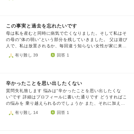
いのは私が中学を卒業後、相手が謝罪以外の方法でという条
ックして辛くなることがあります。 出かけている時でも家
件をだしていたのに、謝罪させて「ほら解決するでしょう」
で子供と2人でいるときでもです。 思い出すのは自分の過去
といってきたことです。こちらの誠意を裏切ってきたことで
の嫌な思い出（小学生の時に見えるようにわざとコソコソ悪
す。長い間嫌がらせしてそれは無いんじゃないかと思いまし
口言われた、中学時代に男子からキモイと言われた、高校で
た。 中学の在学中でも何度か謝ったのにそのときは拒否さ
この事実と過去を忘れたいです
小馬鹿にされて罰ゲームで電話が掛かってきた、結婚して元
れました。謝って終わるならこんなに長く続かなかったのに
旦那に不倫された時に言われたこと等）、大好きな夫の中学
母は私を産むと同時に病気で亡くなりました。そして私はそ
と悔しかったです。 社会人になっていつも家族に迷惑を
時代の元カノについて（私より可愛いんだろうなあ、楽しか
の母の”体の弱い”という部分を残していきました。 父は遊び
かけてしまったことを心苦しく思っています。毎日過去の嫌
ったんだろうなあとか）、母との関係について（親は十分に
人で、私は放置されるか、毎回違う知らない女性が家に来て
がらせの日々が頭の中で再生されて（思い出そうとしてやっ
愛情を注いでくれたというが、自分は寂しく思っていたこ
暴力を振られていました。 私が生きてるのは祖母のおか
有り難し 39
回答 1
ているのではなく勝手に思いだせれてしまう）しまい苦しい
と、今は私が第二子妊娠中で上の子の時も百貨店に行くと母
げ。よく父が家にいない状態が続いたときにたまたま祖母が
です。 もっと他の人に相談すればよかったと思っていま
娘でベビーカー選んだり赤ちゃんグッズ選んだりする姿を見
急に来る日があり、育児放棄に気づいたらしいです。 そこ
す。 これから私は、家族にはこれからどうやって接して
て羨ましく感じていて、、、ただ自分の母は祖母の介護があ
から祖母の家と父の家を行き来することが増えました。簡単
いけばいいのでしょうか？ 責任はどうやってとればよかっ
ってわたしには絶対に叶わないことなど）、元夫と離婚した
に説明します。 例えば最初、祖母の家に行ったとします、
たのでしょうか？ 家族や他の人を傷つけてしまいその後悔
ことにより周りの人と疎遠になり親友とも音信不通なほどに
辛かったことを思い出したくない
そして2か月後に父がまた新しい女性を連れてきて父の家に
と申し訳ないという気持ちで一杯で、心の拠り所が無く、ど
なったこと、とにかく考えすぎてしまい苦しくなって外出先
また戻されます、ですがDVでまた離婚します。そしてまた
質問失礼致します 悩みは“辛かったことを思い出したくな
うやって生きていけばいいのでしょうか？
でも涙が出るほど辛くなってしまいます。 来週で臨月で上
祖母の方に行く方式のことです。 学校の皆とも何もかも違
い”です 詳細はプロフィールに書いた通りです どうすればこ
の子との限られた時間を楽しみたいのに、こんなに苦しみな
くて勉強も転校でわからないしいじめられるし家に帰ったら
の悩みを 乗り越えられるのでしょうか また、それに加えお
がらいるとお腹の子も悲しむだろうと思うのにこの負の連鎖
殺されそうになるし、私は居場所がなくて、逃げれるのは祖
尋ねしたい事がございます それは因果応報、前世の業につ
有り難し 14
回答 1
を止められません。 思い出したところで何もプラスになら
母の場所、だけど小４で膵臓癌で亡くなりました。だけど涙
いてです いじめを行った人達に因果応報はあるのか 私の人
ないことは分かっているのにどうしても考えてしまいます。
が出ません。 そして父の兄のところに２日間泊まりまし
生が苦しいのは前世の業なのか、です 皆様お忙しいかと思
本当に苦しいです。辛い過去を思い出して自分自信を苦しめ
た。私の初を強制的にとられました そして父のもとへ行
いますが お手隙の際にお答え頂けたらと思います どうぞよ
るのをやめたいです。
き、小５の時に父のDVはばれ、父は刑務所へ。 私は児童養