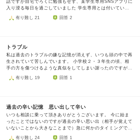
ぼーっと過ごすことになるため考え事をしてしまいます。
話ですが自宅でろくに勉強もせず、某学生専用SNSアプリに
けや噂したりしていました。 今でこそ、不品行や悪行とし
嫌な体験を忘れる、もしくは思い出さないようにするために
入り浸る毎日を過ごしていました 学生専用とは付いていま
て対処できますが、子供の私には到底無理で、何とか親に言
はどうしたらいいのでしょうか。
すが、実際には社会人の方もおられました 私はそのSNSで
有り難し 21
回答 2
うか先生に言うかしかできませんでした。 その同級生は片
出会った大人のことを忘れたいです その人とは好きなアニ
親ずつ違う兄姉の元で育ち、父親が金銭横領で職場を退職さ
メが同じということがきっかけで交流し始めました 最初は
せられたり姉はだれのかわからない子を産んだりと、めちゃ
普通にやり取りをしていましたが徐々に言動が変になってい
くちゃな環境で育っています。地元の商業高校に進んだもの
きました 「裸を見せてほしい」「自分と付き合ってくれな
の、部活はやめてしまい、印象が良くないギャルのようにな
トラブル
いなら死んでやる」「あなたの家を特定した」 などと言わ
っていました。昔から狡猾なことろがあり、正直にしか生き
れるようになりました 当時は両親にも担任の先生にも心を
私は過去のトラブルの嫌な記憶が消えず、いつも頭の中で再
られない私をバカにしていました。妬み僻みもあると思いま
開けず、その人だけが自分から話しにいける唯一の大人でし
生されていて苦しんでいます。 小学校２・３年生の頃、相
す。 姿を見て、裏で何か言われていないかと想像してしま
た その人が自分から離れてしまうのが怖くてその人の要求
手の方を傷つけるような真似をしてしまい謝ったのですが、
います。私は今ご縁がなく未婚ですが、その同級生は旦那彼
にすべて応じてしまいました。 今思い返してみて、何て馬
「謝罪以外の方法で謝って」といわれてしまいました。 謝
有り難し 19
回答 1
氏がいることを鼻にかけ、子供がいる幸せな様子を自慢する
鹿なことしたんだろうと感じます でもそれと同時にその人
罪方法を考えても良い考えが思い浮かばず、その間相手から
行動をしてくるのではないかと。私が気にしなければいいの
を許せないという気持ちもあります 中学生に裸の写真を要
ずっといやがらせを受け続けていました。弟や母親や友達や
ですが、動揺してしまいました。 しかしながら、同級生の
求することは児童ポルノ禁止法に抵触することであると、今
周りの人がターゲットにされ６年生になって一度解決して
行為はやってはいけないと思います。その旦那も事実を知っ
ならすぐに分かります でも当時の私は寂しさのあまり送っ
「もうやらない」といわれたのですが、中学でも一緒の学校
ているのか不明ですが、よく結婚したものだと思ってしまい
てしまった 中学を卒業してからもうすぐ5年が経とうとして
過去の辛い記憶 思い出して辛い
になり、同じことをされました。中学での在学中小学校にい
ます。 心構えや対処など、ご教示頂けますと幸いです。
いますが、未だに夢に出てきます どうすれば忘れられるで
た弟が私がいた中学校まで歩いてこさせられ一緒に嫌がらせ
いつも相談に乗って頂きありがとうございます。 今に始ま
しょうか
を受けさせられたこともありました。 卒業後は弟が相手の
ったことではないのですが過去の辛い思い出（相手が覚えて
仲間から責任をとらされたり母も謝罪させられたりさんざん
いないことから大きなことまで）急に何かのタイミングでふ
な目にあいました。 私が原因で悪いのですが、気に食わな
と思い出し連鎖反応のように色んな嫌なことがフラッシュバ
有り難し 24
回答 1