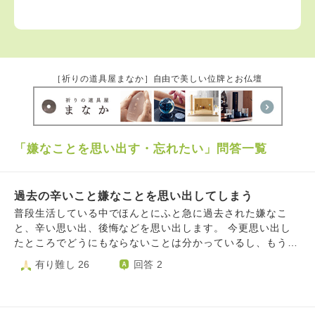
［祈りの道具屋まなか］自由で美しい位牌とお仏壇
「嫌なことを思い出す・忘れたい」問答一覧
過去の辛いこと嫌なことを思い出してしまう
普段生活している中でほんとにふと急に過去された嫌なこ
と、辛い思い出、後悔などを思い出します。 今更思い出し
たところでどうにもならないことは分かっているし、もう考
えないようにするしかないと思っていても、更にその嫌なこ
有り難し 26
回答 2
とを深掘りするかのように考えて自分を苦しめています。
小中学校時代に言われたされた嫌なこと、中学時代の親友と
疎遠になったこと（自分に原因があるのか、など）、元夫か