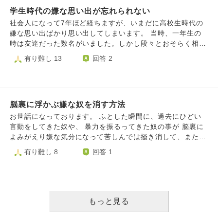
ろしくお願い致します
護施設に飛ばされて、施設ではいじめられ職員も見て見ぬふ
学生時代の嫌な思い出が忘れられない
り、施設から通う小学校でもいじめられ、中学に上がっても
社会人になって7年ほど経ちますが、いまだに高校生時代の
ひどくなり、 「〇〇～！！きめーんだよ！反応しろよ！」
嫌な思い出ばかり思い出してしまいます。 当時、一年生の
とかずっと毎日クラス全員に言われてます。クラスLINEで
時は友達だった数名がいました。しかし段々とおそらく相手
は私が入ってることを知らないかのように私の愚痴を言って
にとって私は気が合わない存在になったようで、そのうち私
有り難し 13
回答 2
います。私って嫌われ体質なんですかね。 この事実と過去
以外で遊びに行くようになり、SNSでそれを悪びれることな
を忘れたいです。文章力なくてすみません。 短くまとめま
く投稿していました。 私はそれを見てハブられていること
した。回答してくれると嬉しいです。
に気づいて傷ついているのに、それでもその友人数名に固執
してひっつき回っていました。 ハブられる以前に、私は彼
脳裏に浮かぶ嫌な奴を消す方法
女たちに見下されていたようです。いつも雑にイジられて小
馬鹿にされていました。 卒業間近になるころには「友達で
お世話になっております。 ふとした瞬間に、過去にひどい
いたい」という気持ちと「ひどいことをする人なのだから不
言動をしてきた奴や、 暴力を振るってきた奴の事が 脳裏に
幸になってほしい」という気持ちの２つが同居するようにな
よみがえり嫌な気分になって苦しんでは掻き消して、また浮
りました。 あれから数年経ち、最早連絡を取っていないく
かんでくる、 といったことがどうしても繰り返されます。
有り難し 8
回答 1
らいですから、忘れて今の人間関係の構築をすればいいので
内容は学生時代、自分が同級生から一方的に暴力を受けた
すが、ときどき夢に出てはまた小馬鹿にされるのです。 た
り、 嘲笑されたりした屈辱的なもので、どうしても頭に浮
まに思い出しては「痛い目に遭っているといいのに」などと
かんでくるのを止めることができません。浮かぶとすぐに止
呪ってしまう自分が醜くてしんどいです。忘れたいと思うほ
めようとするのですが、どう頑張っても勝手に脳内再生され
どに思い出してしまいます。 このような忘れたいのに忘れ
て、奴らの顔、言葉、 一連の流れが終わるまで消えてくれ
もっと見る
られない記憶とはどう向き合えばいいでしょうか。
ないのです。 当時は知恵も勇気も力もなく（学力、運動能