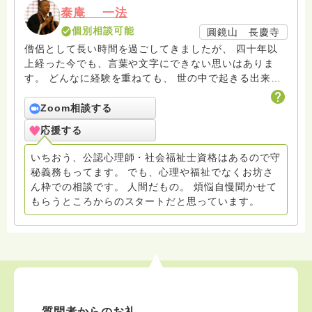
泰庵 一法
個別相談可能
圓鏡山 長慶寺
僧侶として長い時間を過ごしてきましたが、 四十年以
上経った今でも、言葉や文字にできない思いはありま
す。 どんなに経験を重ねても、 世の中で起きる出来事
や、自分の中に生まれる感情のすべてを きれいに整理
して表現できるものではないと思っています。 だか
Zoom相談する
ら、うまく書けなくても安心してください。 ここで
応援する
は、無理に言葉を整えることよりも、 いったん息を整
えて、静かに耳を澄ますことを大切にしています。 ま
いちおう、公認心理師・社会福祉士資格はあるので守
とまりのない文章でも、途中で止まってしまっても構い
秘義務もってます。 でも、心理や福祉でなくお坊さ
ません。 言葉になる前の思いが、そのまま置かれても
ん枠での相談です。 人間だもの。 煩悩自慢聞かせて
いい場所でありたいと考えています。
もらうところからのスタートだと思っています。
質問者からのお礼