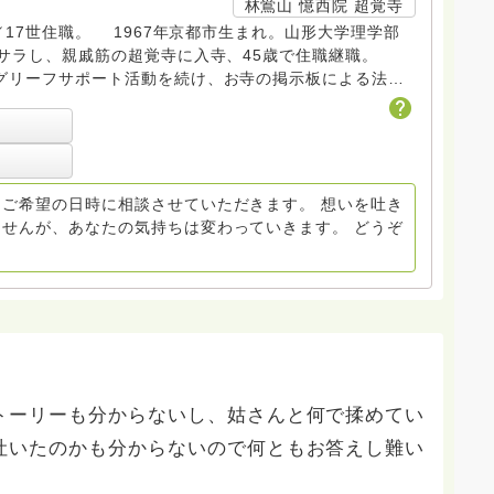
林鴬山 憶西院 超覚寺
17世住職。 1967年京都市生まれ。山形大学理学部
脱サラし、親戚筋の超覚寺に入寺、45歳で住職継職。
グリーフサポート活動を続け、お寺の掲示板による法語
の会会員。
ご希望の日時に相談させていただきます。 想いを吐き
せんが、あなたの気持ちは変わっていきます。 どうぞ
トーリーも分からないし、姑さんと何で揉めてい
吐いたのかも分からないので何ともお答えし難い