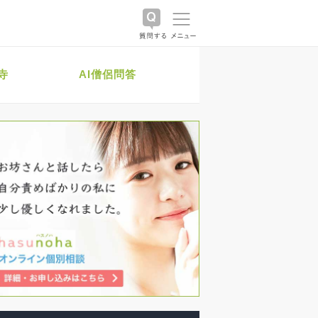
寺
AI僧侶問答