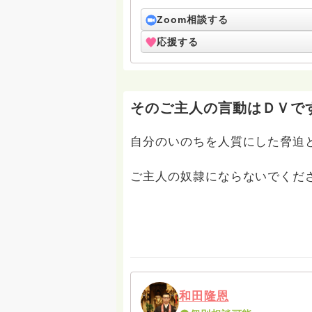
https://www.facebook.com/kai
https://www.facebook.com/h
Zoom相談する
https://temple.nichiren.or.jp/3031
応援する
そのご主人の言動はＤＶで
自分のいのちを人質にした脅迫
ご主人の奴隷にならないでくだ
和田隆恩