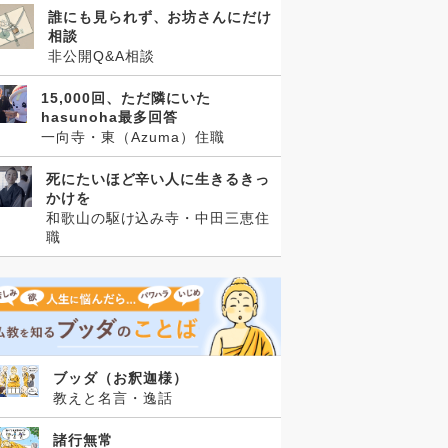
誰にも見られず、お坊さんにだけ
相談
非公開Q&A相談
15,000回、ただ隣にいた
hasunoha最多回答
一向寺・東（Azuma）住職
死にたいほど辛い人に生きるきっ
かけを
和歌山の駆け込み寺・中田三恵住
職
ブッダ（お釈迦様）
教えと名言・逸話
諸行無常