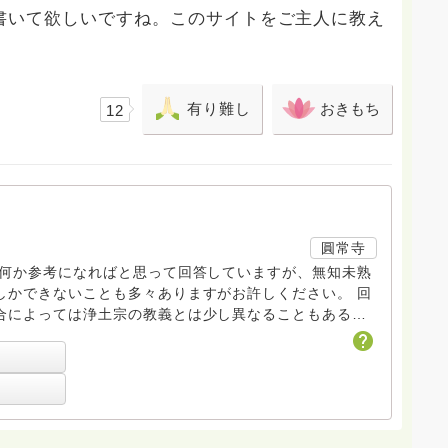
書いて欲しいですね。このサイトをご主人に教え
有り難し
おきもち
12
圓常寺
も何か参考になればと思って回答していますが、無知未熟
しかできないことも多々ありますがお許しください。 回
合によっては浄土宗の教義とは少し異なることもあると
、寺の紹介ページに電話相談についても紹介していますの
い。 ハスノハのお坊さんがもっと増えますように。 合