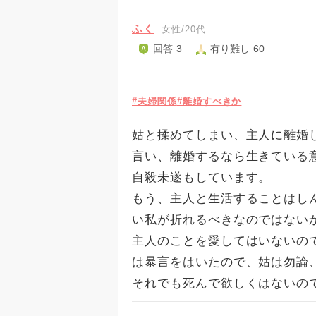
ふく
女性/20代
回答 3
有り難し 60
#夫婦関係
#離婚すべきか
姑と揉めてしまい、主人に離婚
言い、離婚するなら生きている
自殺未遂もしています。
もう、主人と生活することはし
い私が折れるべきなのではない
主人のことを愛してはいないの
は暴言をはいたので、姑は勿論
それでも死んで欲しくはないの