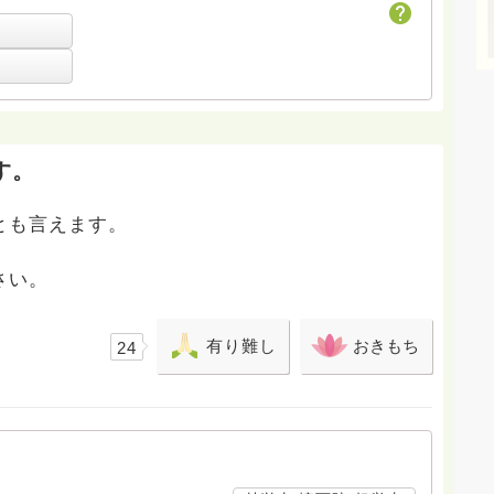
sho.suzuki 法筵寺FB
ouenji/ 日蓮宗ポータブルサイト内
069-houenji/
す。
とも言えます。
さい。
有り難し
おきもち
24