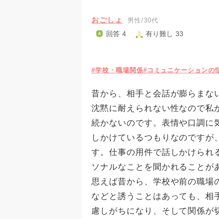
おごしょ
男性/30代
回答 4
有り難し 33
#学校・職場関係
#コミュニケーションの
昔から、相手と会話が膨らまな
沈黙に耐えられない性なので私
続かないのです。表情や口調に
しかけているつもりなのですが
す。仕事の用件で話しかけられ
ソナルなことを聞かれることが
思えば昔から、学校や前の職場
などと誘うことはあっても、相
慮しがちになり、そして関係が