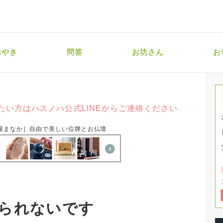
ぶやき
問答
お坊さん
お
たい方はハスノハ公式LINEからご連絡ください
屋まなか］自由で美しい位牌とお仏壇
られないです