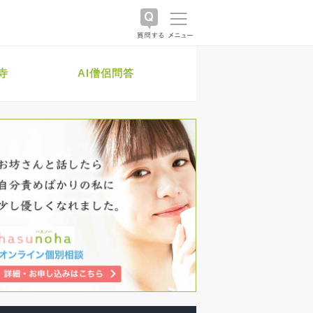
寺
AI僧侶問答