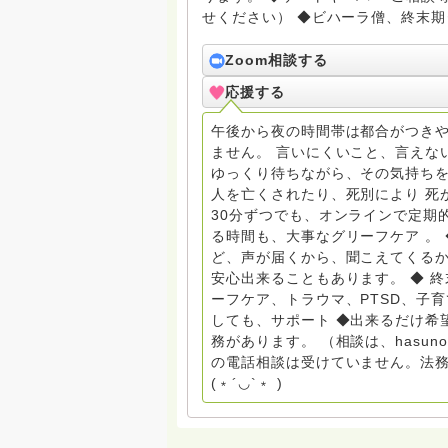
せください） ◆ビハーラ僧、終末期ターミナルケア、看取り、グリーフケア、希死念慮、自
死、産前産後うつ、育児、DV、デー
筆記、行政相談員、女性支援員、小
Zoom相談する
す。 ◆一般社団法人『グリーフケアともしび』理事長 【ともしび遺族会】運営 毎月 第１
応援する
金・昼夜2回開催（大阪駅前第3ビル） 14：00〜，18：00〜 お問い合わせ申込⬇️こち
griefcare.tomoshibi@icloud.com ＊この活動は皆さまのご支援により支えられておりま
午後から夜の時間帯は都合がつきや
す。ご協力をよろしくお願いします。 ゆうちょ銀行 口座番号 普通408-6452769 一
ません。 言いにくいこと、言えな
法人グリーフケアともしび ◆『ビハーラサロン おしゃべりカフェひだまり』 ビハーラ和歌
ゆっくり待ちながら、その気持ちを
山代表 居場所運営 問い合わせ申込⬇️こちらから 
人を亡くされたり、死別により 死
しもとサピュイエ 所属 （Gender
30分ずつでも、オンラインで定期
して）DV・女性支援 ◆認定NPO京都自死自殺相談センターSotto 元グリーフサポート委員長
る時間も、大事なグリーフケア 。
（2018〜2024） ◆保育士.幼稚園教諭.小学校教諭. レクリエーションインストラクター.中学
ど、声が届くから、聞こえてくる
校DV授業 10年間 保育 教育の現
安心出来ることもあります。 ◆ 
とがあれば 幸いです。 いつも あなたとともに。南無阿弥陀仏 ここでは、宗旨を問いませ
ーフケア、トラウマ、PTSD、子
ん。 まずは、ひとりで抱え込まない
しても、サポート ◆出来るだけ希
miehimeyo@gmail.com ※時間を割いて、あなたに向き合っています。 ですので、過去の質
務があります。 （相談は、hasu
問へのお返事がない方には、応えて
の電話相談は受けていません。法務
援も宜しくお願いします。 ※個別相談は、hasunohaオンライン相談より受け付けていま
(﹡´◡`﹡ )
す。お寺への いきなりの電話相談
ください。 法務を優先させてくださ