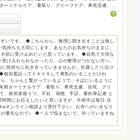
トDV、トラウマ、PTSD、傾聴トレーナー、手話、要約
学校 中学校支援員としても、ケアサポートをしていま
らから
すいです。 ◆こちらから、無理に聞き出すことは致し
般社団
い気持ちも大切にします。あなたのお気持ちのままに、
大切に受け止めたいと思っています。 ◆自死で大切な
griefcare.tomoshibi@icloud.com ◆GEは
が受け入れられなかったり、心の整理がつかない方へ。
 Equity 誰もが自分らしく生きることができる社会をめざ
的に気持ちに向き合っていきませんか。吐露したり泣け
 ◆個別電話ってドキドキして勇気のいることだけれ
から、ちゃんと繋がっているようで、そばにいるように
場で 総主任として勤めた経験も生かしつつ、お話できるこ
終末期ターミナルケア、看取り、希死念慮、自死、グリ
育て、産前産後うつ、不妊、傾聴、手話、要約筆記者 と
で。 来寺お問い合わせは⬇️こちらから
望時間にお応えしたいと思いますが、午前中は毎日 法
nohaオンライン相談より受付下さい。お寺へのいきなり
いません。お礼回答がある方を優先しています。 懇志応
が優先なので） ◆一人で悩まないで。待っていますね
は受け付けておりません。また夜中や早朝の電話もご遠慮
い。