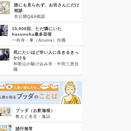
誰にも見られず、お坊さんにだけ
相談
非公開Q&A相談
15,000回、ただ隣にいた
hasunoha最多回答
一向寺・東（Azuma）住職
死にたいほど辛い人に生きるきっ
かけを
和歌山の駆け込み寺・中田三恵住
職
ブッダ（お釈迦様）
教えと名言・逸話
諸行無常