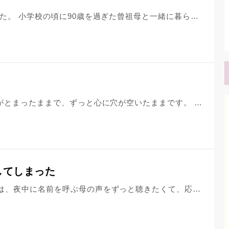
失礼します。 私は最低の事をしました。 小学校の頃に90歳を過ぎた曾祖母と一緒に暮らしていました。 曾祖母は優しく温かい人で自分に沢山良くしてくれました。 ですが私は曾祖母を邪険に扱いました。 時には叩いたりもしました。 両親からはダメだとやめなさいと叱られましたが止まれませんでした。 そして曾祖母は亡くなりました。 曾祖母が亡くなってから初めて後悔しました。 なんであんなことをしたのかや、やらなければよかったと思う時期もありましたが今考えるとあの時はもう過ぎていて、他に考える能力もありませんでした。 やったことは変えられません。したことを背負っていきます。 仏壇の前やお墓の前で謝罪をしたりもしましたが、もういません。 生きているうちにしておかなければしなければいけないことでした。 地獄はあるのでしょうか。 この気持ちは自分が反省していると思いたいのか。ただ罰を受けたいのかもしれません。 誰かに聞いて欲しかったので投稿させていただきます。
妻の死から今日で4ヶ月です。 時間がとまったままで、ずっと心に穴が空いたままです。 毎日、辛く、悲しく、寂しいです。いつもそばにいた妻がいない生活が楽しくなく、何をしても続きません。 毎日、会いたい気持ちばっかりで、やはり妻の元へ行きたい気持ちが消えません。会いたい気持ちが強くなると、胸が苦しいです。心療内科にも通院して薬に頼っていますが、何も変わりません。生きているのがつらく、何度もhasunohaにお世話になっています。子供たちとも、妻の生前はダジャレを言ったり、ふざけたりして過ごしていましたが、そんな気分にもなれず、会話も少なくなりましたし、子供達の前で笑うこともできません。子供達も悲しい、寂しい気持ちなのに、明るく振る舞うことができないパパで申し訳ない気持ちです。こんな状態を脱するにはどうすればいいでしょうか。もう死んで楽になりたいです。
してしまった
母は癌でした。付き添いについた私は、夜中に名前を呼ぶ母の声をずっと聴きたくて、応えませんでした。私が20代の時です。 父は緩和病棟に入ってから、危篤状態が１０日以上続いてました。姉妹で交代に泊まり込んでいました。弟の番の時、叔父との交代に現れない為、電話がかかってきましたが、疲れてた私は、明日は私なんだからと、電話に出ませんでした。父はその晩、亡くなりました。 両親に甘えることができなかった私は、苦しんで助けを求めているのにその声を聞いておきたいという甘えた思いで母を助けませんでした。父が呼んでいるのに、横になりたいから知らんふりをしました。両親に申し訳なくて、申し訳なくてどうしようもありません。 後を継いだ弟の都合で父には供養も満足にできていない状態です。 取り返しのつかないこれらのことを抱えて、いつも後悔の念に苛まれています。