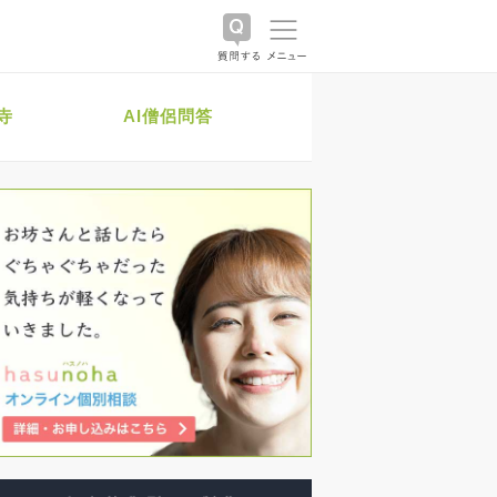
寺
AI僧侶問答