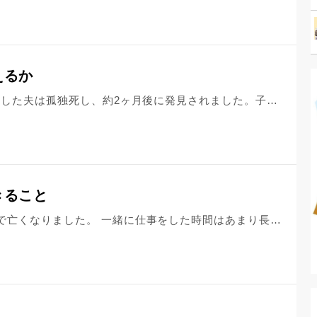
えるか
再度の相談です。 10年以上前に離婚した夫は孤独死し、約2ヶ月後に発見されました。子供と荼毘にふし、遺骨も引き取りました。 離婚の原因は、結婚当初同居していた義母の浪費癖と、その後元夫の浮気、私に相談無しの独立でした。 義母の浪費については元夫と話し合い、私たちの貯金で工面しました。その後義母とは別居しましたが、家賃滞納やお金の無心をされることもありました。私も仕事をしていましたし、一回の金額はそれほど高額ではなかったので、元夫には内緒で工面してきました。 その後元夫は浮気したことが発覚したのです。私は気付きませんでしたが、相手の方のご主人から告げられ知ることとなりました。 話し合い、やり直す約束をして新居を購入しました。私はすべてを許す覚悟でした。 しかし元夫は私に相談することなく独立を計画し、全て準備してから私に切り出してきました。 私はこれまで元夫を許してきましたが、そこで愛情が切れてしまいました。しかし子供もいるのですぐに離婚はせず、フルタイムの仕事に就いて、生活を支えるようになりました。 元夫の事業は3年後順調になりましたが、お金を持つようになって、人が変わってしまいました。私を見下す発言も多くなりました。 離婚は私から申し出ました。調停を起こし、養育費の額も決めました。元夫の仕事はその後しばらくは順調のようでしたが、東日本大震災を機に経営が難しくなっていったようです。養育費の支払いも止まりました。 私はフルタイムの仕事、日雇いでのアルバイトで、子供の教育費を貯めていきました。おかげで子供を私立理系大学院まで進ませました。 元夫には、当初憎しみしかありませんでした。 でも時々連絡を取り合うようになり、元夫は子供を本当に大切に思っていたし、経済的に支えられないことを悔やんでいることも理解できました。また、元夫が経済的に行き詰まっていることを知ってから、私は負債を整理できたなら、一緒に暮らしたいとも考えていました。 元夫との最期の会話の際に「離婚なんてしたくなかった」と伝えました。元夫はありがとうと言ってくれました。 体調が悪いと知っていたのに、私は何で元夫を病院に連れて行かなかったのだろう。私が見殺しにしたのではないかと、苦しい毎日を送っています。 どのように気持ちの整理をつけたらいいでしょうか？
きること
同じ職場で働いていた先輩が、病気で亡くなりました。 一緒に仕事をした時間はあまり長くなかったのですが、優しくて誠実で、多くの人に慕われる方で、その先輩のようになりたいと密かに思っていました。 ある日、休職明けの先輩に会えたことが嬉しくなってしまい、先輩に「聞いてくださいよー」と一方的に愚痴を話してしまいました。先輩の表情が、私の愚痴に気圧されたように見え、悪いことをしてしまったと思いましたが、きちんと謝れないまま、先輩は再び休職に入り、私は進学し直すために退職してしまいました。 先輩の病状が比較的深刻であったことは伏せられていて、退職してからその事実を知りました。 休職明けで体力的にも辛い先輩に一方的かつ自己中心的に愚痴を浴びせてしまったことを後悔し、いつか改めて謝りたいと思っていましたが、今年の春、先輩が亡くなったことを元同僚から聞きました。 看護職なのに、先輩の体調に配慮できなかったことを後悔しています。 私の「先輩に謝りたかった」という気持ちも、エゴのような、自己中心的な気がして情けないと思います。 私の自己満足でしかないかもしれませんが、亡くなった先輩に対して、何かできることはあるのでしょうか？ どのような心構えで過ごしたらよいのでしょうか？ 何かご助言をいただけるとありがたいです。 どうぞ宜しくお願いいたします。