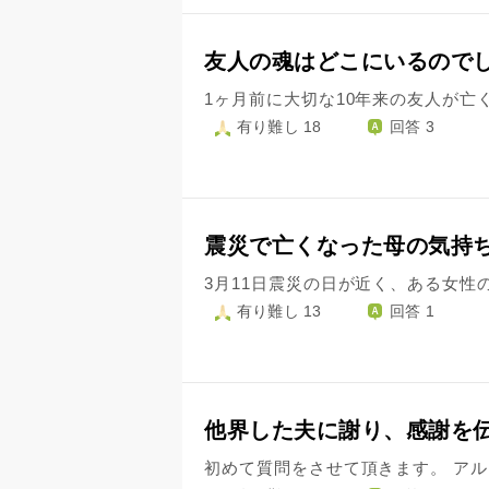
友人の魂はどこにいるので
有り難し 18
回答 3
震災で亡くなった母の気持
有り難し 13
回答 1
他界した夫に謝り、感謝を