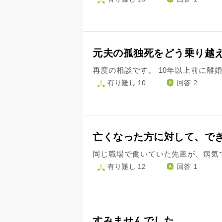
元夫の孤独死をどう乗り越
有り難し 10
回答 2
亡くなった方に対して、で
有り難し 12
回答 1
すみませんでした。