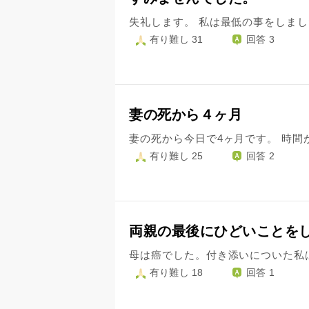
有り難し 31
回答 3
妻の死から４ヶ月
有り難し 25
回答 2
両親の最後にひどいことを
有り難し 18
回答 1