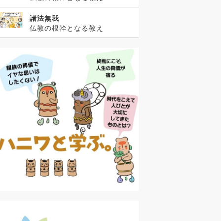
諸法無我
仏教の根幹となる教え