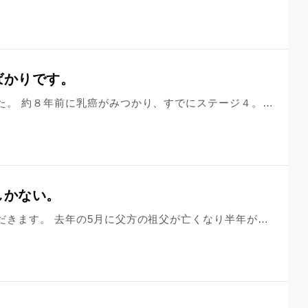
ばかりです。
つい先日、最愛の母が亡くなりました。 約８年前に乳癌がみつかり、すでにステージ４。 自分はいつも後まわしの家族思いの母は、私や姉、父の入退院で大変だったこともあり、自分の体調変化をわかっていながら病院へ行くのが遅くなりました。 母にとっての宝物は家族。 娘や孫のために長生きするとツラい治療を頑張ってくれていました。 ひ孫も産まれ毎日楽しく暮らしているなか脳に転移し、手がつけられないと医者から告げられ入院して10日で亡くなりました。 優しくて、家族が大好きで、我慢強くて。明るく、常に前向きで、母の口から誰かの悪口や弱音も聞いたことないような素晴らしい人でした。 病院では、母が『私もう長くないね…』って。涙が止まらずにいる私に、自分が１番ツラいはずなのに私の涙をふいてくれて『泣かないよ』って。 母は、『私は幸せだった～』って何度も言ってました。私が『貧乏で、お金なかったのに？』ってきくと『良い娘、孫、ひ孫に恵まれたから、私は幸せだった～』って言ってくれるんです。 『生まれ変わってもまた私の娘で産まれてきてね』って母は言ってくれました。 私と姉が出来るのは、亡くなるその時を、ひとりにさせないこと、そして痛み苦痛がないようにでした。母は寂しがりだったので。最期は母は自ら、家族写真を手に取り、大好きな孫に手を握られ、家族に見守られ亡くなりました。 亡くなったあとも私は後悔ばかりで涙が止まらず前に進めません。 私がはやく脳転移の異変に気付いていれば。体の不調を言ってくれてたのに。どの医者に言っても脳転移は誰も分からなかったようで。でも私が何度も医者に言えば良かったのに。家に帰りたいと言う母、病院に連れて行かないで家で看とり出来るようにしてあげれば良かったとか。 ひ孫と遊んでいる幸せな母の顔を思い出しては、なんで助けてあげられなかったんだろうと後悔ばかり。 母は、家族一人一人に手紙を残してました。 家族の心配と、自分が病気になって迷惑をかけたという内容です。 私はもちろん家族も迷惑かけられたなんて一度も思ったことありません。 家族にとって母は、大きな大きな存在でした。 私は自分が大好きな母を殺してしまった気持ちから抜けられず、寂しくて悲しくてツラくて。 私を信じて一緒に治療を頑張っていてくれた母。私のせい…。。
しかない。
初めまして。初めて質問させていただきます。 去年の5月に父方の祖父が亡くなり半年が経ちました。 急に倒れ、脳梗塞、心臓の病気と発症し、その日の夜に亡くなりました。 父以外の家族で父方の祖父に亡くなる直前まで関わった私自身は引きずっているように感じます。 祖父…おじいちゃんが私は大好きでした。 自分が学生の時に製菓を学んでいたので作ったものを分けてあげたりしていました。 なくなる直前は忙しくなかなか会えていませんでした。 もっと会いに行ってお菓子を分けてあげて入れればよかったと後悔もしています。 仕事中でも思ってしまいます。 葬式の時に祖父に立派になると誓ったのに、 今祖父の位牌に顔向け出来ないくらい立派ではない気がします、 正社員で就職したのに結果的にフリーターです。 今もまだ祖父を思い出す度後悔しています。 ごめん、おじいちゃんと… こんな、支離滅裂っぽい文章失礼しました。 読んでくださりありがとうございました。