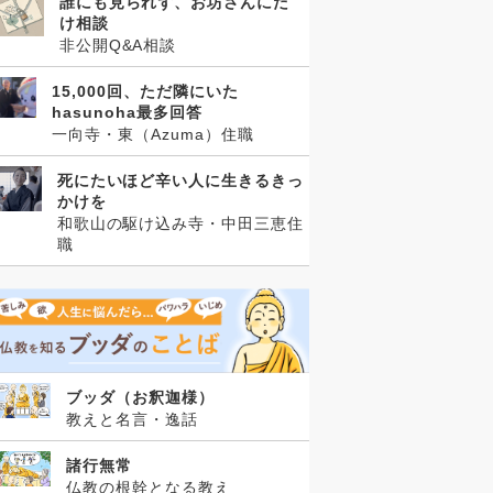
誰にも見られず、お坊さんにだ
け相談
非公開Q&A相談
15,000回、ただ隣にいた
hasunoha最多回答
一向寺・東（Azuma）住職
死にたいほど辛い人に生きるきっ
かけを
和歌山の駆け込み寺・中田三恵住
職
ブッダ（お釈迦様）
教えと名言・逸話
諸行無常
仏教の根幹となる教え