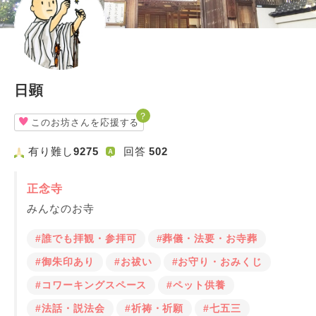
日顕
？
このお坊さんを応援する
有り難し
9275
回答
502
正念寺
みんなのお寺
#誰でも拝観・参拝可
#葬儀・法要・お寺葬
#御朱印あり
#お祓い
#お守り・おみくじ
#コワーキングスペース
#ペット供養
#法話・説法会
#祈祷・祈願
#七五三