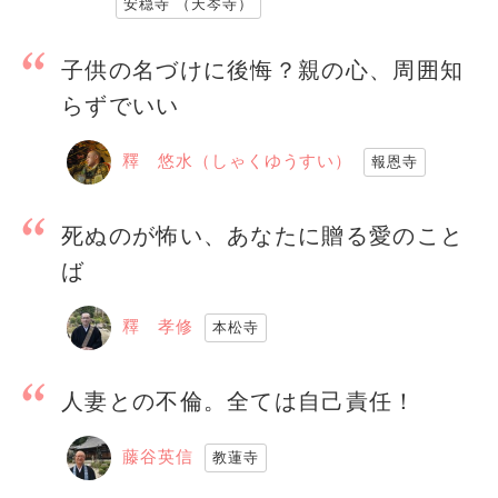
安穏寺 （天岑寺）
子供の名づけに後悔？親の心、周囲知
らずでいい
釋 悠水（しゃくゆうすい）
報恩寺
死ぬのが怖い、あなたに贈る愛のこと
ば
釋 孝修
本松寺
人妻との不倫。全ては自己責任！
藤谷英信
教蓮寺