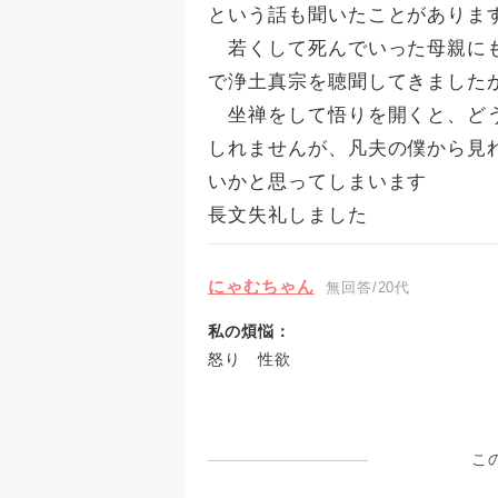
という話も聞いたことがありま
若くして死んでいった母親にも
で浄土真宗を聴聞してきました
坐禅をして悟りを開くと、どう
しれませんが、凡夫の僕から見
いかと思ってしまいます
長文失礼しました
にゃむちゃん
無回答/20代
私の煩悩：
怒り 性欲
こ