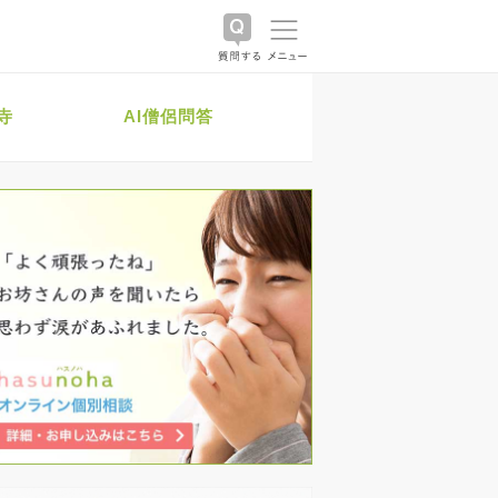
寺
AI僧侶問答