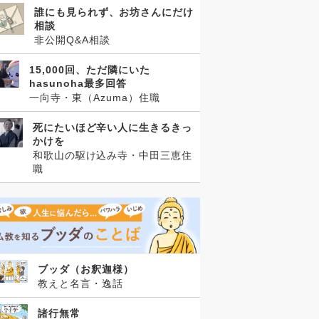
誰にも見られず、お坊さんにだけ
相談
非公開Q&A相談
15,000回、ただ隣にいた
hasunoha最多回答
一向寺・東（Azuma）住職
死にたいほど辛い人に生きるきっ
かけを
和歌山の駆け込み寺・中田三恵住
職
ブッダ（お釈迦様）
教えと名言・逸話
諸行無常