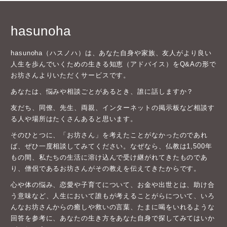
hasunoha
hasunoha（ハスノハ）は、あなた自身や家族、友人がより良い
人生を歩んでいくための生きる知恵（アドバイス）をQ&Aの形で
お坊さんよりいただくサービスです。
あなたは、悩みや相談ごとがあるとき、誰に話しますか？
友だち、同僚、先生、両親、インターネットの掲示板など相談す
る人や場所はたくさんあると思います。
そのひとつに、「お坊さん」を考えたことがなかったのであれ
ば、ぜひ一度相談してみてください。なぜなら、仏教は1,500年
もの間、私たちの生活に溶け込んで受け継がれてきたものであ
り、僧侶であるお坊さんがその教えを伝えてきたからです。
心や体の悩み、恋愛や子育てについて、お金や出世とは、助け合
う意味など、人生において誰もが考えることがらについて、いろ
んなお坊さんからの癒しや救いの言葉、たまに喝をいれるような
回答を参考に、あなたの生き方をあなた自身で探してみてはいか