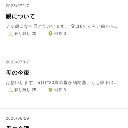
2026/07/17
親について
７５歳になる母と父がいます。 父は8年くらい前からほぼ寝たきりです。 母は５０年以上前から統合失調症と自閉症です。 母は病気の波がすごくありますが父のことが大好きで寝たきりでもいい生きててくれれば便をかえるのも苦ではないと言って介護をすべてしています。 父は寝たきりですが頭はしっかりしています。 私が介護を手伝ってあげれたらいいのですが小学生の娘２人と中3の娘を育てていて余裕がありたせん。 仕事もなかなか休むこともできません。 ですが母や父が夜中に救急車で運ばれた時は何時だろうと迎えにいきますし月3.4回は実家に帰っていました。 ですが最近、仕事が忙しかったり地域の行事や子供の行事などで実家に月1.２回しかいけていません。 すると母から父が私には会いたいと言うてると電話がありたした。 その時、私は余裕がなくて｢仕事もあるし地域の行事や子供のこともあるからそんなこと言われてもすぐには行けないし困る｣と言って電話を切ってしまいました。 私はめったに親に怒ることはしません。 寝たきりはきっとツラい、父の介護はきっとツラいと思いどんな話もうんうんと静かに聞くように心がけています。 反抗しない私がダメなのか...結婚して子供がいなければ親を優先できたのに...そんな風に考えてしまいます。 結局私は時間を作り実家に行くでしょう。 ですが私の疲れは増えます。イライラするでしょう。 私も適応障害があり心療内科に通って薬を飲んでいるのでメンタルが弱いです。 親にも話しましたが忘れているようです。 親とどう向き合ったらいいのか親のケアマネさんに相談していいのかどこに相談したらいいのかわかりません。
有り難し 20
回答 3
2026/07/07
母の今後
お願いします。5月に80歳の母が脳梗塞、くも膜下出血、水頭症、心不全で救急車で運ばれました。今は父と施設に入居しており施設からの救急車です。私は車で3時間の場所に住んでおります。奇跡的に母は元気に回復にむかい今はリハビリ病院で歩く練習をしています。今週木曜日に病院から父に今迄の病状説明があります。そこで私と父の考えが全く違い悩んでいます。 父は以前のように散歩に行かせ食べたいものを食べさせる、好きな事をさせてあげて命つきるのであればいいと。 私は、いくら回復したといっても完治した訳ではないので、どうこれから病気と共存していくかだと思っていますので、塩分調整、今迄通りのお散歩は無理かなぁ。少しの距離のお散歩なら健康の為にいいと思っています。 長生きしてほしい為に今まで頑張ってきたのに、退院したら病院で禁止していたものを全部OKにし、それで命尽きたら仕方ないという考えには反感しかありません。 私達もサポートできる事は全てしてきました。一切話しを聞きません。 父の言ってる事も分かります。 どうしたらいいものか、少しでも助言いただきたくよろしくお願いします。
有り難し 25
回答 3
2026/06/29