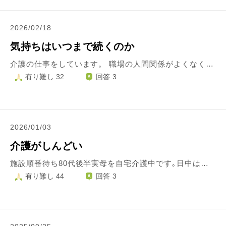
2026/02/18
気持ちはいつまで続くのか
介護の仕事をしています。 職場の人間関係がよくなく、利用者に対して暴言や反則行為を見かける時があります。 上司や管理者でもやってはいけないんじゃないか？と思うことを平気でやります。 職員同士で悪口言い合うことがあるので、相談できないですし、介護経験が浅はかなのでアドバイスもできないです。 見習いたいと思えず、最近は気持ちが暗いです。 この気持ちはいつまで続くのか、 もう楽になりたいです。私の理想が高いのでしょうか。苦しみから抜け出す方法はありますか？
有り難し 32
回答 3
2026/01/03
介護がしんどい
施設順番待ち80代後半実母を自宅介護中です｡日中は母1人です｡フルタイムの仕事を終えて帰宅したら‥入れ歯が冷蔵庫､洗濯機の上に物干し竿､使用済みオムツが流し台の上‥慣れっこですが片付けから始まります｡財布泥棒､金泥棒､米泥棒と罵倒してきます｡デイサービスやヘルパーさんなど行政はフルに使ってます｡ 私は母に早く死ね すぐ死ね 生きるなと常々呪ってます｡優しくなぞなれません｡死ねと思うのは当然だと思ってます こんなにしんどく迷惑かける為だけに生きてる母を憎み呪う私は間違ってますか?
有り難し 44
回答 3