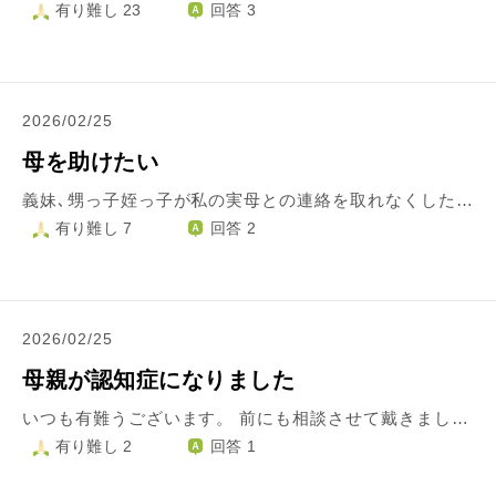
有り難し 23
回答 3
2026/02/25
母を助けたい
義妹､甥っ子姪っ子が私の実母との連絡を取れなくした。 三年前､弟夫婦が実母を連れ出し同居を始めた。(嫁の実家に連れ帰った。) 弟がなくなり、久しぶりに母から「元の家帰りたい｡もう一度､一緒に暮らしたい」「息子が亡くなったから、今の家にいるのは気が引ける､嫁たちと暮らすよりは娘のあなたと一緒に暮らしたい」と言うので、迎えに行こうと思って連絡したら､甥っ子が母の電話に出て、「帰らす気はない」と言ったあと､すぐに着信拒否したうえに親族に､私からの電話等あれば対応せず、無視するように伝えて、私と実母の連絡を出来なくした。 今は、母の気持ち､母の状態を確認できなく､すごく心配です｡ 息子を亡くし気落ちしていると思うけど、確認できない。 嫁は弟と結婚したときから､私の家の財産を狙っていました。父がなくなったときに私を相続人排除するために､「母に暴力を振るっている｡逮捕してほしい」と警察に嘘の通報をしたり、弟と甥っ子使って嫌がらせをしたが、ことごとく失敗に終わった。 三年前に母が軽度認知症と診断され、登記の名義人変更をしようとした時も同じように警察を呼んだが失敗した。が、私が仕事に行ってる間に、家に来て母を騙して連れ出した｡(私が母を施設に入れるか、殺そうとしている)などと恐ろさせて連れ出した｡ 連れ出してすぐに住所変更していた。 弟もいたので、いつかは分かり会える時が来ると思いそのままにしていたが、今回は弟が亡くなり、母は帰りたくなったと思う。 嫁たちは大黒柱が、いなくなり、母もいなくなれば金銭的困るので帰したくないないので、私との連絡を取れなくしている。 どうにかして母を連れ戻したい。 だんだんと衰えていき､大変になってくると思うけど、最後は自宅で迎えさせてやりたい。 何かいい方法あればいいけれど。 悔いのない人生を送らせてやりたい。
有り難し 7
回答 2
2026/02/25
母親が認知症になりました
いつも有難うございます。 前にも相談させて戴きましたが サ高住にいる母親から 泥棒扱いされています。ケアマネさんにも相談しているのですが。ここで暖かいお返事を戴き、少し距離をとっています。すると 留守番電話やラインで 色々な物を返して欲しい…と連絡があり こちらから かけ直しても 無視です。私自身色々な心配事があり 自分を支えるので精一杯で 泥棒扱いの母親とは 会いたくもありません。 そうなったきっかけは うつ病の母親と同居していた時期に 姉妹が私の悪口を母親に吹き込んだせいもあります。ある意味 母親も被害者です。 介護を拒否する姉妹に代わり色々しましたが もう嫌です。でも 高齢で娘を疑う母親が哀れでもあります。今は健康ですが いつ死ぬか分からない年齢です。でも会えば 後日疑われます。 サ高住では、認知症のことまで ケアしてもらえません。 今の施設は気にいってる様なので手厚い施設に引っ越すのも無理です。泥棒扱いされてる事はもう慣れました。80年以上仲良しだったのに… 利己的ですが 会わずに亡くなったらどうしよう…と私自身の気持の問題だけを考えてます。 会わない…という選択肢を 選んでもいいでしょうか？
有り難し 2
回答 1