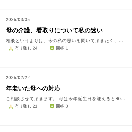
2025/03/05
母の介護、看取りについて私の迷い
相談というよりは、今の私の思いを聞いて頂きたく、書かせて頂きました。 入院中の母に対して、折角同居したのに、同居したという事で世間的に親孝行したと思い、環境が変わった母に寄り添わなかった。時間は作れたのに母との会話が少なかった。入院する少し前、母の表情から笑顔があまりないと感じたのに、それでも私の思い遣りのなさに気がつきませんでした。 去年一度母が入院して、退院後同居を始めましたが元気になり、まだまだ大丈夫と思ってしまいました。でも、今回の緊急入院で初めて母とも別れが来るんだと呆れますが気がつきました。 口から食べれなく、今は鼻と首の点滴で栄養を入れています。 今、病院全体が面会禁止で、2月初めに会った時は顔色も良く、話し方もしっかりしていて、認知もほとんどありません。でもそれから1ヶ月経っていて、その状態が続いているかはわかりません。 病院側から食べる事ができず高齢のため、家で今付けている点滴を外し、静かに看取る方が自然かも、と言われました。そうすると10日ほどしか生きられないそうです。 母に状態をはっきりと話しました。 母は点滴を付けたまま転院したいとしっかりとした口調で決めました。 点滴を付けていたら徐々に弱っていくけど、何ヶ月かは持つでしょう。母は強く、とても優しい人です。きっと私を思い、迷惑をかけたくないと思ってくれての決断です。 転院しても面会はあまりできないかもしれない。それでも生きていてくれたら、会えて話しができる、手を握れる。 ただ、今医師から胃瘻の提案があり、それならもっと生きられ、家に帰れるとの事。 でも在宅で胃瘻となると私は離職。自分勝手ですが、私から今の職場を取る事は考えられない。周りからは、辞めてもまた新しい所が見つかる、趣味をしたら良い、そう言われるけど、年齢的にも今より居心地が良い職場を探すのは困難だとわかっています。 後悔のないように介護してあげて、と言われますが、胃瘻をしない、家で看取らず転院を選択する事は、母を大切で失いたくないと言っている私と矛盾していますか。 子供が胃瘻しないといけない状況になれば迷わず選択して、仕事も辞めます。母が胃瘻をして以前のようになるなら決めます。 でもそれは不可能だから。親不孝ですか。薄情ですか。きっとこの選択を後悔するのでしょう。でも胃瘻を選び、家で介護、看取りの選択に迷っています。
有り難し 24
回答 1
2025/02/22
年老いた母への対応
ご相談させて頂きます。 母は今年誕生日を迎えると90歳、私はつい先日60になりました。一人暮らしの母が心配で、週に1,2回は様子を見に行き、通院の付き添いや買い物を代わりにしたりとできる範囲で力になっているつもりです。しっかりしていますが、物忘れだけが激しく、つい今しがたの会話や行動も忘れ気味で、そんな時私もついキツい物の言い方になってしまうことがあります。 言ってからすぐ反省し、フォローするのですが私も大人に成りきれずで何度も同じ過ちを繰り返してしまうのが現状です。 60の誕生日を迎えて、直接言えずにいた今までの感謝の気持ちを素直に手紙に書き、郵送しました。毎日朝と夕と安否確認も兼ねて電話をしますが、手紙が着いて数日たった頃、「迷惑ばかりかけて、こんなに長生きしちゃって本当に悪いね」ととても暗い雰囲気で言われました。 手紙には心からの感謝の気持ちを書いたつもりでしたが、ひと言「お母さんが忘れてしまうことにキツい言い方をしてしまい、ごめんね。いずれ自分も通る道なのにね」と書いてしまい、恐らくその一言に傷ついてしまったのかと考えられます。 電話口でも私は自分の口調を反省していることを伝えたのですが、母は長生きして迷惑ばかりかけていると言うばかりです。 手紙など書いたことを後悔しています。 足腰も弱くなり、自分の思うようにいかないことに母も辛いのだろうと、でも何を言っても逆効果になってしまうのかと自分もやりきれません。 この先、私は変わらず接していくつもりですが、この母にどのような言葉をかけていけばいいのか悩んでいます。 宜しくお願いいたします。
有り難し 21
回答 3