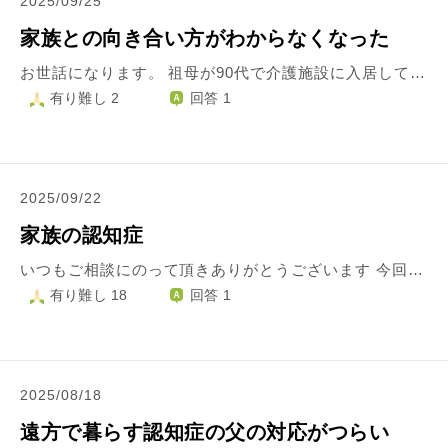
2025/09/25
家族との向き合い方がわからなくなった
お世話になります。 祖母が90代で介護施設に入居しています。 弟は長男で県外にいて、帰ってきても遅れた反抗期みたいになってて実家の今後のことなどは話し合える余裕もありません。 両親と私は一緒に暮らしてますが、父と話すと仕事の愚痴の言い合いやマウントを取られるようになってきたので、祖母が亡くなるまでは用事以外は話すのできるだけ控えると伝えてます。 家の今後のことを考えるのが嫌で放棄してます。疲れました。 田舎なので親が亡くなったら遺産のことや相続のこと、土地のことなど家族と話し合わないといけないことはたくさんあると思うんですが、私は自分のことで今は精一杯で、祖母の面会もずっと行ってましたがそれも疲れてきて、父方と母方のお墓参りも毎回行ってましたがそれも嫌になりました。母方は叔母が仕切ってしまって両親は叔母とはほぼ絶縁してるので各家でお墓参りに行くという変な状態にも違和感があるのに子どもだから相手にしてもらえない。だから仏壇で祈ることだけはしてます。 正直両方の祖父母の代で色々ありすぎて疲弊してます。 子供の頃も親は両方毒親だったし、同じ家に一応暮らしてるので全く頼りにしてないわけではないですが、母方の祖母の死から遺産問題、父方の祖母の介護、横暴な弟、家というものに疲れました。 そりゃ今の仕事をやめて定職について実家を出るのが一番ですが、それよりは自室と仕事場の部屋で自分の仕事と生活を熟して、親と最低限しか関わらないのが現実的かなと。 どこまで家のことに関与したらいいのか分からないです。 正直に言うと祖母の死まで家のこと全部放棄したい。 でも祖母の面会、父方と母方のお墓参り…両親や弟と向き合うタイミング…自分を取るべきかそれとも家とどこまでよりそい向き合うか悩んでいます。 理想は家で障害者なりに自活できるようになって、祖母もしっかり見送れ、弟ともお互い自立して話し合いができるようになり、両親が残り少ない人生になったときにゆったりできることです。 少なくとも母方の祖母のお葬式に行かず資格試験を優先したというか両親にさせられたことは少し罪悪感があるので、罪悪感のできるだけない形で、でも自己犠牲にもならない形にしたいです。 母の店は好きですが、書いてたら長男みたいな生き方で嫌になりました。 どのような形や範囲で親、弟、祖母と向き合うのがベストだと思いますか？
有り難し 2
回答 1
2025/09/22
家族の認知症
いつもご相談にのって頂きありがとうございます 今回は父親が入院して退院してから様子が変わりました 以前勤務は廃業したのに会社に行くと歩いていき数時間戻って来ません 家族が説明しても無駄なので社長さんに連絡して現状を説明してもらいました その時は納得しましたが翌日には忘れて止めても行ってしまいます 母親に対して「馬鹿野郎」などの暴言を吐きます 私にも同じようなことを言いますし数日前には足を思いきり蹴られました 入院した病院での定期受診で医師に父親の事を伝えると専門の医師の診察を 受けるように言われました。近日中に受診予定です その前にデイサービス利用して少しでも母親の負担を減らして欲しいと思っています 私自身も心臓に難病あり精神疾患もあるので自分の事で精一杯です 仕事もと突然、解雇され今は障害者就労支援センターで訓練センターなどの 見学を設定してもらい再就職に励んでいます ただ胃の調子が悪く検査をして今週の水曜日に結果を聞きます もしかしたら追加の検査もあると思います こんな毎日で今後が不安しかありません 一番は母親に負担がいっているのがツラいです 当の父親は何を言われても笑って嫌な事を言われると泣きまねをします 姉は仕事にいっているので協力は難しいです 私も精神を保つのが難しく死にたいと思っています 貯金もあるのでそのお金を母親に渡して父親を施設入居させてと言いました どうしたら良いか分からないです 今は死にたい気持ちしかありません その前にどんな言葉を残せば良いのでしょうか 推しのミュージシャンがいますがそれさえも今は楽しめなくなっています せっかくプラチナチケットが当選していますが・・ 私がいなくなればその分を介護に使えると思っています 私がこの世から消える前にどうかアドバイスお願いいたします
有り難し 18
回答 1
2025/08/18
遠方で暮らす認知症の父の対応がつらい