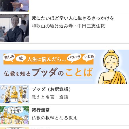
死にたいほど辛い人に生きるきっかけを
和歌山の駆け込み寺・中田三恵住職
ブッダ（お釈迦様）
教えと名言・逸話
諸行無常
仏教の根幹となる教え