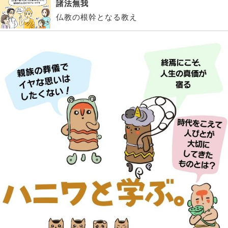
諸法無我
仏教の根幹となる教え