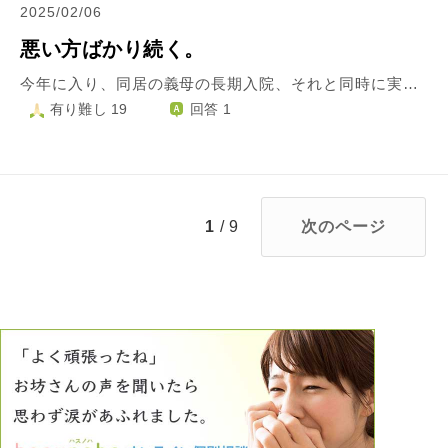
2025/02/06
悪い方ばかり続く。
今年に入り、同居の義母の長期入院、それと同時に実姉の病気が発覚しました。癌でもう気づいた時には手遅れで、余命は1〜2ヶ月との事でした。最近始めた仕事、幼稚園の役員、看病、さらに子どもがインフルエンザで毎日休まる事もなく、実姉と義母の病気と、嫌な流れが続きすぎています。悪い流れを断ち切る事はできるのでしょうか？何かまだまだ悪い事が続きそうで怖いです。
有り難し 19
回答 1
1
/ 9
次のページ