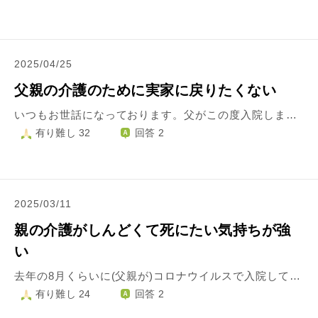
2025/04/25
父親の介護のために実家に戻りたくない
いつもお世話になっております。父がこの度入院しました。介護が必要になる状態か今はまだはっきりわかりません。私と兄は東京に住んでいて、父は東北で暮らしてます。具合が悪くなってからの父の面倒は、実家近くに住んでいる叔母家族がしてくれています。父とその叔母家族から、実家に戻って来いと言われます。正直私はまだやりたいことがあるし、実家だとその夢は叶いそうにありません。兄も田舎は不便だから帰りたくないと言っています。父にはやりたいことを伝えてますが、叔母家族からは諦めろと言われました。自分のことを優先したいと思っている私は非道でしょうか？また、実家に帰ることを避けたいです。
有り難し 32
回答 2
2025/03/11
親の介護がしんどくて死にたい気持ちが強
い
去年の8月くらいに(父親が)コロナウイルスで入院して退院したころから様子がおかしいです。 (入院する前までは2階の部屋で生活していたのですが)1階で生活するようになってから大声で何度も怒鳴り散らしたり(少しでも気に食わないことがあると)私に向かって暴言を吐いたりしてきます・・・ (例えば)[自分のお金を返せ]とか(ちなみに本人の年金の中からデイサービスやヘルパーさんへの支払い、介護費用等で工面しなくてはいけないので残るほどの余裕はありません・・・) 他にも[私の母親とグルになっているとか](何を言っているのかは分かりませんが・・・)(父親からお金をもらって介護しているわけでもないのに何故毎日怒鳴られなければいけないのかわかりません・・・) そのほかにも喧嘩になると私の母親に暴力をふるったりしてきて私自身うつ病で精神的に参ることが多いです・・・ よく親の介護で(自殺する人の話も聞きますが)私自身あと何年生きられるか自信が無いです・・・(施設育ちの影響かある程度の忍耐力はあるのですが身が持つかどうか分かりません・・・) 毎日死にたい気持ちが強いです・・・ (それでも)自分の親だから仕方ないと割り切って毎日介護してはいますが・・・ 何か苦境を乗り切るアドバイスがあればよろしくお願いします。
有り難し 24
回答 2