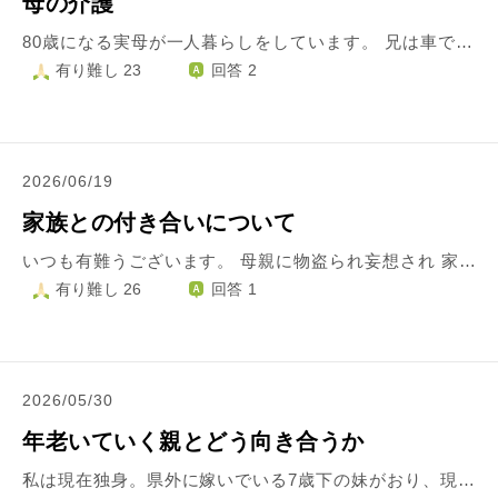
母の介護
80歳になる実母が一人暮らしをしています。 兄は車で1時間弱のところに一人暮らし、 私は電車で3時間のところに夫と子供と暮らしています。 実母は昔から片付けや家事が苦手でした。 実母からは長らく、実家に来ないでほしいと言われていて、外であっていたのですが、 兄が実母の反対を押し切って家に入ったところ、 想像通りのゴミ屋敷になっていました。 それから2年、三人で片付けていますが、いっこうに片付きません。業者もいれたのですが、 母は暮らしているので、片付けても散らかるの堂々めぐりです。 兄は毎週末行き、泊まりませんが、片付けたり通院に連れて行ったり、介護認定もうけてるので、ケアマネージャーさんやヘルパーさんとのやりとり、 税金などの支払いなど面倒を見ています。 私は遠方なので、毎朝の電話と月2回日帰りで行っています。 正直、月2回でも大変だな、と感じてしまいます。 主に片付けに行くのですが、ずーっと片付けているので。しかも、自宅にかえると、私がいない間に夫と子供が散らかしていて、これもかえって夜、夜中に片付けなければいけなくて。 私はずっと、人が散らかしたものを片付け続けてるとおもうと、悲しくなってきます。 ただ、夫は月2回、子供を朝から晩まで面倒見てもらうので、それは感謝もしてるし、申し訳なさもあります。 私が専業主婦だからというのもあります。 休みの日は夫を休ませたい、でも実家の片付けもある、そのおもいです。 兄には、施設に母を入れることを提案しましたが、 可哀想だといいます。 でも、私もこれ以上はできないと伝えました。 兄も独身といえども仕事をしているので、 気持ちの部分でもひとりより私もいたほうが、 助かってるようです。 当の実母は呑気にしています。 なにか、気持ちが前向きにもっていける考え方、方法などはあるでしょうか。
有り難し 23
回答 2
2026/06/19
家族との付き合いについて
いつも有難うございます。 母親に物盗られ妄想され 家族も闘病中なので 心が疲弊してます。 その上 姉妹がありえない嘘をつき 母親に遺言書を書けと迫ったそうです。 姉妹とは こちらからは縁を切っている、という状況です。認知症気味の母親もさすがに 姉妹の言動がおかしいので 私を頼りにしている…と言われました。 姉妹の事は、どうでもいいのですが 母親とは過去、とても仲良しでした。父親の死後 姉妹の横槍もあり、ここ10年は泥棒扱いされては仲直り、また泥棒扱い…と、その繰り返しで 認知症のせいと分かりつつ きつい言葉や態度に許せない気持もあります。でも母親は、もう90代でいつどうなるかも分かりません。今は元気に施設で暮らしています。何かあれば出向くつもりですが、出来たら会いたくないし電話もしたくないです。母親からも そんなに連絡はありません。この様な状況の中、母親が亡くなってしまったら…と思う気持と ずっとキーパーソンをしてきたので もう、いいかな…という気持ちで揺れています。親を半分見捨てている私です。今後どうしたらいいのか… どうかご指導くださいませ。
有り難し 26
回答 1
2026/05/30
年老いていく親とどう向き合うか
私は現在独身。県外に嫁いでいる7歳下の妹がおり、現在は専業主婦。 妹とは腹違いで、父 母(父と離婚後叔母と暮らしています) 継母と 3人とも健在で80歳を超えています。 一歳の時実母と離婚後私は父に引き取られましたが 父は酒癖が悪く時には暴言、暴力の酷かった。特に継母に対して そんな環境に耐えられず私は高校を卒業を機に実家をでました それから一度も会ってないわけじゃないけど、極力実家には戻らず… 妹とは険悪でもなければ仲が良いわけでもない間柄です 2年前に継母が癌を患いそのタイミングで、食事や入浴の介助が必要になりつつあった父は施設へ。 継母のその後の通院は私が付き添っています 最初のうちは県外から妹も出で来ていたのですが、お姑さんに嫌味を言われたとかで現在は私1人で その度に継母から聞かされる父の過去の暴力、暴言、堕胎の話には毎回心が痛くなります。そんな過去の愚痴を聞くのも18で家を出て好きに生きてきた私の役割なんでしょうか？貴方のせいで私が叩かれると何度も私の耳元で言っていた継母の愚痴を 思う事は色々ありますが引き続き聞いています 今思えば心無い言葉、怒鳴り声、グラスが割れる音…気が狂いそうな10代でした 施設に入っている父には一度も面会へは行ってません 会いたくないです。心が痛む時もありますがこの先も行かないままかと… 叔母と暮らしている実母との関係は良好です 車を飛ばせば行ける距離なので週一回は様子見に行っています 現在はそれでなんとかバランスをとっております しかし今後、今の状況が変わってしまったら‥と考えると不安で 出来ることなら父に先に逝ってほしいと願ってみたりすることもありあります お叱りのお言葉、助言など頂けませんでしょうか？