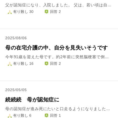
父が認知症になり、入院しました。 父は、若い頃は自分の事業を行い、羽振りのいい時もありましたが、最後は逃げ出すように家族には何も言わず自分の田舎に帰ってしまい、母や兄がその後始末をして苦労していました。 田舎では自分の両親の介護をするために帰ったと話し、良い息子としてそれなりに人間関係を築いていたようです。 その後、母や兄が相次いで亡くなり、私は父に対する良い感情は持てないままです。時折思い出したように電話が来たり、病気で入院する際には仕方なく連絡先になる程度の付き合いをしてきました。昨年あたりから、電話での暴言や妄言がみられるようになり、先月から認知症で周囲に迷惑をかけてしまったため入院することになりました。残された家族として私宛に病院からの電話がくるのが苦痛です。 年老いた父の対応をしてくださる人たちに、最低限の礼儀として連絡に応じ、遠方なので対応できない旨を伝え、必要に応じて家族としての書類などの対応をしていますが、正直、とても苦痛です。 医療関係の方たちは父の田舎である県に住む人たちで、当然こちらの事情も知らないので、被害妄想かもしれませんが「田舎の父を捨てて都会で過ごす娘」のような対応をされているように感じます。担当の方が変わるたびに自分はそちらには住んだことがない旨、伝えていますが、それでも苦痛です。 父の時間はもうさほど長くないと思っています。だから事を荒立てずに済ませたいと思いつつ、今日、骨折したという連絡をうけ、心配よりも先にしんどさとイライラが募り、こどもたちをきつく叱ってしまい、自己嫌悪に陥っています。 自分が大切にするべきなのは今いる自分の子どもや夫で、自分を犠牲にしてはいけない、自分がつぶれてはいけないと言い聞かせています。それでも、時々嫌になります。もう何も考えずに何もかも捨ててただ「父の娘」としてお役を務めればいいのかと思うことがあります。 私は、今の選択（自分と子どもたちを大切にして、父の周りの人には礼儀を果たす）が間違っていないと思っているのですが、実は間違っているのでしょうか。だから、こんなに辛いと感じているのでしょうか。 それでもしんどいと思ったとき、どうすれば心を強く保てるでしょうか。
有り難し 30
回答 2
2025/08/06
母の在宅介護の中、自分を見失いそうです
今年91歳を迎えた母です。約2年前に突然脳梗塞で倒れ、介護離職し在宅介護を始めて1年経ちました。倒れるまでは独居で多くの趣味を楽しんで暮らしていたのが一転、今は右半身麻痺、失語症、胃瘻造設、全介助の生活になりました。自分では何もできません。言いたいことも言葉が出ず伝えることはできません。口からの食事量が十分ではないからと退院時に胃瘻造設を強く勧められました。母が元気な頃、直接そのような延命措置はしないでほしいと何度も聞かされていた私は反対したのですが、兄姉に説得され、病院からも今のままの鼻からの管では、在宅介護は難しいしデイサービスや訪問診療も受けてくれるところはまず少ないだろうと言われました。退院後、施設入所ではなく在宅介護にこだわる理由は私が介護業界で働いていたため、様々な職員を見てきました。目の届かないところでは何をされるかどんな扱いを受けるか安心して任せられないというところが大きいです。胃瘻の部分は痛みもあり、定期的な交換にも強い痛みを伴います。 今でも胃瘻造設したことを申し訳ないと思っていますし他に方法はなかったのかと後悔しています。突然、自分で何もできなくなってしまった母を見ているのはとても辛く、母の前では決して泣かないようにしていますが夜や1人の時間には涙が止まらなくなります。私の兄の住まいは離れており、姉は近所にいますが役職のある立場のためなかなか一緒にというわけにはいかず介護は私1人で行っています。 私自身の家族は夫は単身赴任、長女は同居していますが自身のことで精一杯、長男は近隣に住まいを構えましたがあと数日で赤ちゃんが産まれます。次女は少し離れてはいますがやはり仕事が忙しくたまに帰ってきても一晩泊まって翌朝出勤という感じです。家族はそれぞれ私を気遣ってくれ母にも声をかけてくれる優しい家族です。 ただいつも1人で全てをこなさなければならず、無性に悲しくなるんです。母に妄想が出てきて大きな声を出したり夜間不眠で独語があったり、変わっていく母の姿に 言いようのない辛さと悲しみが湧き上がってきます。全ては運命だったのだからと母の残りの人生を1日でも楽しく過ごさせてあげたい気持ちもあります。誰にも胸の内を明かせず辛い毎日です。私は持病でパニック障害があり、ストレスが症状を悪化させたり発作を引き起こします。それも辛く苦しいです。でもやらなきゃならないんです
有り難し 16
回答 2
2025/05/05
続続続 母が認知症に
母の認知症が進み死にたいと口走るようになりました。 叔父にそんなことを言われるとこちらが死にたくなると相談したところ「そう思うのなら仕方ない。死ねばよい」と言われました。もう死んでしまいたいです。仏様はこんな私をお許し下さるでしょうか? 絶望の淵にて
有り難し 6
回答 1