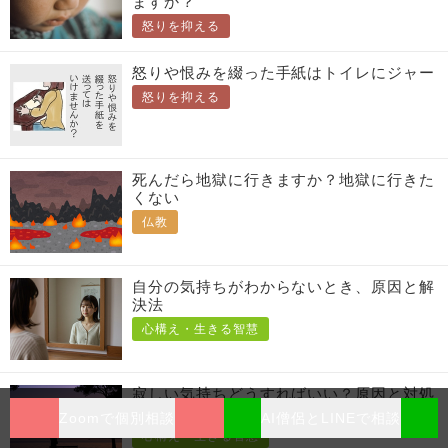
ますか？
怒りを抑える
怒りや恨みを綴った手紙はトイレにジャー
怒りを抑える
死んだら地獄に行きますか？地獄に行きた
くない
仏教
自分の気持ちがわからないとき、原因と解
決法
心構え・生きる智慧
寂しい気持ちどうすればいい？原因と対処
法
Zoomで個別相談
AI僧侶とLINEで相談
心構え・生きる智慧