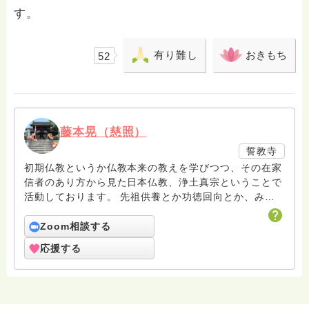
す。
有り難し
おきもち
52
藤本晃（慈照）
誓教寺
初期仏教というか仏教本来の教えを学びつつ、その在家
信者のあり方から見た日本仏教、浄土真宗ということで
活動しております。 先祖供養とか功徳回向とか、みん
なお釈迦様が最初からおっしゃっていたって、ご存知で
したか。私たちも謙虚に堂々と日本仏教しましょう。
Zoom相談する
応援する