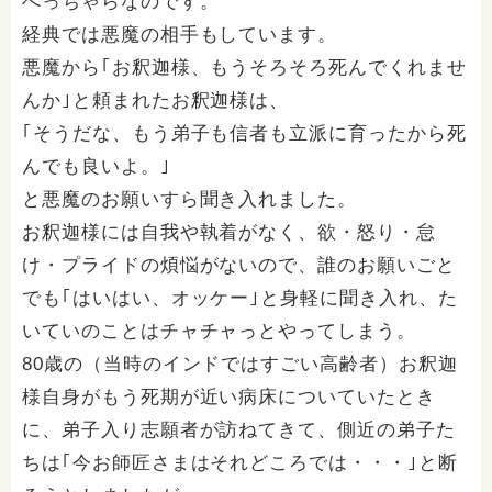
へっちゃらなのです。
経典では悪魔の相手もしています。
悪魔から｢お釈迦様、もうそろそろ死んでくれませ
んか｣と頼まれたお釈迦様は、
｢そうだな、もう弟子も信者も立派に育ったから死
んでも良いよ。｣
と悪魔のお願いすら聞き入れました。
お釈迦様には自我や執着がなく、欲・怒り・怠
け・プライドの煩悩がないので、誰のお願いごと
でも｢はいはい、オッケー｣と身軽に聞き入れ、た
いていのことはチャチャっとやってしまう。
80歳の（当時のインドではすごい高齢者）お釈迦
様自身がもう死期が近い病床についていたとき
に、弟子入り志願者が訪ねてきて、側近の弟子た
ちは｢今お師匠さまはそれどころでは・・・｣と断