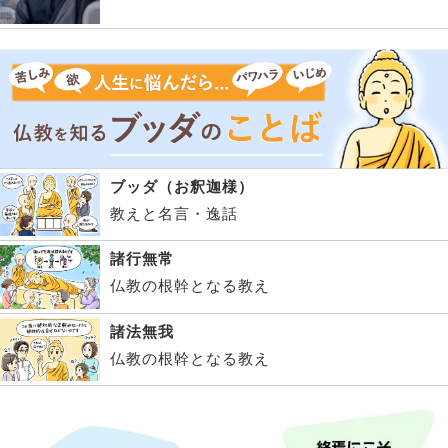
ブッダ（お釈迦様）
教えと名言・逸話
諸行無常
仏教の根幹となる教え
諸法無我
仏教の根幹となる教え