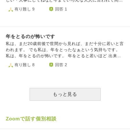
しい・大事にしてねなど今までいろんな大人に言われて間に
帝カール1世の年齢を思い出します。カール1世は1922年に3
受けたり、InstagramやSNSで、思う存分お洒落や旅行、遊
有り難し 9
回答 1
4歳という若さで亡くなりました。カール1世は、亡くなった
びを楽しんでいる人たちや、同い年なのに外国語が話せたり
後は年を取らなかったのですか？ 過去を忘れられないこと
ダンスができたりといった、能力や技術が優れている人を毎
も苦しいです。周りの人は過去のことを忘れて、前に向かっ
日のように見て、いつか若い状態はなくなってしまうから、
て歩いているのに…過去のことをいまだに引きずっている自
やりたいことがあるなら今やらなきゃ、って、それが強迫観
分がなんか嫌悪感を感じます。 過去は忘れること、過去を
年をとるのが怖いです
念のようになってしまいました。 何歳までにこの実績を積
やり直すことも出来ないことも分かっていますが、過去を忘
まなければ、資格を取ったり英語を話せるようにならなけれ
私は、まだ20歳前後で世間から見れば、まだ十分に若いと言
れたくても、成功している人や、キラキラしている人を見る
ば、〇〇ができるのは何歳までだから今やらなければ、可愛
われます。 でも私は、年をとったなぁという気持ちです。
と、過去の失敗が思い出されます。また過去の失敗など考え
い服を着られるのは若いうちしかできない、など、上げたら
私は、年をとるのが怖いです。 年をとると若いほど 出来る
ます。過去を忘れたくても忘れられないです。過去を忘れ
キリがないです。 目標が高すぎて、そして多すぎて、頑張
ことが出来なくなったり、魅力がないじゃないと感じたりす
有り難し 8
回答 2
て、前に向かっているが羨ましいです。 過去を忘れられな
ろうとすると思考停止・無気力になってしまい辛いです。
る。 私は、老いに対してとても恐怖に捉えています。年を
いことで、母親とも険悪感になりました。 年を取る恐怖
そしていくらこうなりたいと思ってもそこに到達するまでに
とるのはメリットがないじゃないと思ったりします。 ニュ
と、過去を忘れられないことが一番の今の自分にとっては苦
は時間がかかると思います。それでも執着してしまいます。
ースやYahoo!ニュースで芸能人などの年齢を見ると、余計
しいです。 オーストリア皇帝カール1世は、亡くなった後も
この執着は意味のないものでしょうか。もしそうだとしたら
に恐怖感に襲われます。この人の年齢を知ってしまうとなん
年を取らないのですか？ つまりカール1世は34歳のままです
手放して、毎日をもっと気楽に生きたいです。 幼稚で未熟
だか恐怖感に襲われます。 さまざまな場面に年齢がある。
もっと見る
か？
な質問ですみません。
それがとても怖いし、わざわざ年齢で決めつけないでほしい
と思う。 私は、自分の年齢を考えるのがとても嫌です。年
齢で可能を決めつけるなんてとても嫌です。年齢さえなくな
ればいいと思ってます。 私は、もう人生やり直せないかも
Zoomで話す個別相談
しれないです。