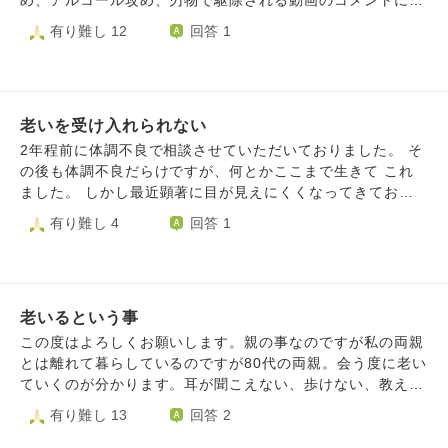
め、アルコール攻め、刃物で駆除される動画のコメントに
た 児童生徒が通学し、健常学生とともに仲良く登下校した
は、「スッキリする」とか「音がいい」とか。かわいそうと
有り難し 12
回答 1
り、 一緒に学んだりしているようです。 問題は私です。
嘆く方も少々お目にかかりますが「ネズミは害獣だ」、「被
障害者を見れば牙を剥き、メンチを切ったり 独語や不随意
害に遭っていないから分からないのだ」、「ネズミは殺して
発声を伴う人に「うるせえ！」と怒鳴ったり… 私は29歳
いいのだ」と強く反発する者も。ネズミにも仏の性があるの
ですが、昭和・平成初期～令和の価値観の狭間、 過渡期に
ではと心が叫びます。ネズミはネズミとして全うしているこ
立っています。普通の学校にヘルプマークをつけた 学生や
老いを受け入れられない
とや、ネズミにも尊厳があり、かつ尊い命であること。ネズ
生徒が通うなんて考えられない時代でした。 私は自動思
ミを殺すことは小殺生戒。ここまでは浅学非才な私でも知る
2年程前に体調不良で相談させていただいておりました。 そ
考で、知的・精神障害者とその付き添い者に対し 強い恐怖
ところです。ネズミが疫病伝染や農害の原因なら人間は殺
の後も体調不良だらけですが、何とかここまで生きて これ
感があります。実際に怖い思いをしたことがある からで
人、窃盗…など変わりないではと強く怒りを感じます。この
ました。 しかし最近顕著に目が見えにくくなってきてお
す。 先日深川不動堂（お気にのお寺）で護摩が始まるの
強い怒りがあって落ち着かず、常に敏感に反応するようにな
り、検査 したところ老眼が始まっているのではないか？と
有り難し 4
回答 1
を待って いたら、隣に知的障害の男性が座り、慌てて逃げ
りました。怒りと疲れが今は蓄積しております。動画の見世
のこと。 これにはかなりショックでしたが、腰が痛くなっ
て席を変え ましたが、震えと呼吸苦がひどく、お祈りどこ
物として、命を無益に殺すことはどうも許せない。駆除のた
てきたり 肩首のコリが取れにくくなってきたり、と明らか
ろではなくなって しまいました。 40歳は不惑の歳と言わ
めなら覚悟をもって潔く殺せと思うのです。この怒りをどう
に前の 体調不良とは違ったものが体に降りかかってきてい
れます。若いころの価値観が固まって きて、それに従って
整理すればいいか悩んでおります。見世物としての殺生、こ
るよう に思います。 これが老いというものなのでしょう
保守的に行動するようになるそうです。 それに加えて更年
れは楽しさか快楽か。彼らは無知なのか。私には理解しかね
老いるという事
か？ 正直認めたくない！という心で何故かいっぱいです。
期も来ます。私はどうなってしまうのでしょうか。 先日Y
ます。どうすれば心を落ち着かせれるのか教えてください。
自分でもどうしてこんな気持ちなのか分かりません。 頭で
この度はよろしくお願いします。親の事なのですが私の両親
ouTubeを見ていたら、夜間中学で学ぶ87歳のお婆さんの 動
は分かっているはずなのですが、どうしてこんな に認めた
とは離れて暮らしているのですが80代の両親。会う度に老い
画が流れてきました。「新しい事を学ぶのは、めっちゃ面白
くない、という心が生まれるのでしょうか。 また、どうい
ていくのが分かります。耳が聞こえない、歩けない、教えて
い」 と言っていました。 また、狂言師で重要文化財指定
う心持ちで生きていけばいいのでしょうか。
も1つもできない、そして教えた事事態を忘れている。認知
有り難し 13
回答 2
保持者の野村萬斎さんは60歳で、 様々な漫画作品を新作能
とかではありません。理解はしています。ここまで生きてい
狂言にアレンジする活動をなさっています。 このままだ
るので年相応だと。耳が聞こえないのも当たり前。忘れるの