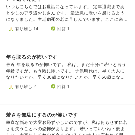
さんありました。そんな楽しい日々はもう来ないでしょう。
れ、どうしようもなくなります。対処法を教えていただきた
いつもこちらではお世話になっています。 定年退職まであ
はっきり言って、老いることでよくなることは本当に少ない
いです。 死について 死ぬのが怖いです。自分が死ぬ時、周
と少しのアラ還おじさんです。 最近急に老いを感じるよう
気がしています。どんどんダメになるくらいなら人生終わっ
りにいる人のことを考えたり、死んだ後の自分の体、意識の
になりました。生老病死の老に苦しんでいます。ここに来て
た方がましです。 これからどんどん衰えていく自分をどう
ことを考えた時、どうしても怖くなります。自分のこの世界
もうこんなに年をとった、と後悔ではありませんが愕然とし
有り難し 14
回答 1
とらえ、何を目指して生きていけばいいでしょうか。自分勝
が「無くなる」ことを考えると、本当に恐ろしく眠れませ
ます。 体力、気力の低下だけではなく、アラ還と言う焦燥
手な悩みではありますが、日々真剣に悩んでいますので、助
ん。自分がこうやって質問しているように、なんでもない1
感、職場での若手の活躍と焦り劣等感、世の中の動きについ
言をいただければ幸いです。
日がなくなり、目が覚めないとはどういうことなのか、2度
ていけない、等書き切れません。 実際に定年退職したあと
とこの世界に帰れないとはどういうことなのかものすごく怖
は再雇用制度を選択する予定ですが更に疎外感が強まりそう
いです。漫画の世界のように、脳みそだけが夢を見続けるよ
年を取るのが怖いです
です。 今のところ家族ともお陰さまで健康面で大きな問題
うな、そんな世界ならまだいいと思ってしまい、今の世界が
はなく、経済的にも問題ありません。 自灯明法灯明を模索
最近 年を取るのが怖いです。 私は、まだ十分に若いと言う
無くなり、自分が認知できなくなることが怖いです。 自分
し何を目標にすれば良いのか、生き甲斐にすれば良いのか、
年齢ですが、もう既に怖いです。 子供時代は、早く大人に
が歳をとって行くこと、弱って行くこと、そして死んでいく
まさに迷走中です。 アドバイスをいただけると深甚に存じ
なりたいとか、早く30歳になりたいとか、早く60歳になり
こと。何もわからないからこそすごく恐ろしく、辛いです。
ます。
たい、80歳になりたいなど早く年を取りたかったです。でも
有り難し 2
回答 1
自分の将来を考えることも、今日したことを振り返るのも辛
最近は、年を取ることにとても恐怖を感じていて、毎日その
く、もうどうすればいいかわからないです。曖昧な質問で悪
事を考えてしまいます。 10代の頃は、早く３０歳になりた
いのですが答えていただきたいです。それから、10代でこの
いとか、オーストリア皇帝カール1世の享年を越えたいなど
疑問に苦しめられてるから、今後の将来、もっと苦しむので
思う気持ちがありました。 私が年をとることが怖い理由
はないか、と思ってしまいます。その対処法も教えていただ
若さを無駄にするのが怖いです
は、今の自分が変わってしまうかもいう恐怖です。その事を
きたいです。
毎日考えています。とても苦しいです。誰でも年はとるもの
率直な悩みで大変お恥ずかしいのですが、私は何もせずに若
ということは分かっているが、それでも怖いです。 年を取
さを失うことへの恐怖があります。 若いっていいね・羨ま
るってメリットないのですか？ 私の好きなオーストリア皇