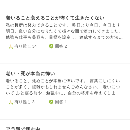
と私は萬斎さんやお婆さんみたいな歳の取り方が できず、
も当たり前。全て当たり前です。生きてくれている事に感謝
怖い老害まっしぐらです。どうすればいいですか？
です。本当に分かっています。ただ電話しても、聞こえない
老いること衰えることが怖くて生きたくない
からちんぷんかんぷん。周りの人達の悪口ばかり。聞いてい
て悪いのは明らかに両親。でも、うんうん聞いています。言
私の長所は努力できることです。 昨日より今日、今日より
っても分からないので。電話をとることもできません。離れ
明日、良い自分になりたくて様々な面で努力してきました。
ているので電話をとってくれないと困ります。(ただ施設に
勉強も仕事も美容も、目標を設定し、達成するまでの方法を
入居してるので安心の部分もあります。)電話をようやくと
考え、いくつもの目標を達成してきました。 目標に向かっ
有り難し 34
回答 2
れても｢何回教えてもらっても電話のとり方わからない。(携
て努力する自分が好きですし、達成感は人生の喜びでした。
帯)｣分かりやすいように、1つ1つ絵に書いて、大きい平仮名
しかし、40代になってからうまくいきません。脳や体、肌や
でやり方教えても、それ自体もう忘れているんでしょう。し
髪の毛などがどんどん衰えてきます。仕事はデスクワークで
まいには、｢こんな使えない電話いらん。お金払ってもいい
すが、目や脳の衰えから以前より効率が落ちてきました。気
から前の携帯に戻す！｣と……。お金ないでしょう……その
老い・死が本当に怖い
力もどんどんなくなり、何をしても疲れやすくつまらないで
携帯はもう終了するから使用できなくなるから新しいの買っ
す。 やりたいことはやってきましたし、目標や夢もかなっ
老いること、死ぬことが本当に怖いです。 言葉にしにくい
たでしょう……。 もう本当に嫌です！こんな事言ってはい
たので、今現在やりたいことが特にありません。 そしてこ
ことが多く、複雑かもしれませんごめんなさい。 老いにつ
けないのは重々承知です。 老いるってどういう事ですか？
れから脳や体がどんどん衰え、がんばることもできない、努
いて ふと寝る前や、勉強中に、自分の将来を考えてしま
分からないです。私も将来が怖いです。老いるのが怖いで
力によって磨いてきた女性としての美しさも失われていくこ
い、年老いたことを考えると辛い気持ちになります。言葉で
有り難し 3
回答 1
す。ああなるのが怖いです。 教えてください。分からなく
とにむなしさを感じています。 肌がしわしわになり、白髪
は表現しにくいのですが、先行き見えない不安感などが強く
なってきました…… よろしくお願いします。
になり、髪もぱさぱさになり、記憶力も体力もどんどん衰え
て、将来どうしているか、社会がどうなっているかなどを考
ていく。 「昨日より今日、今日より明日、良い自分になり
えるのが怖く、特に両親や祖父母のことを考えると余計に辛
たくて様々な面で努力」することが楽しかった私には苦痛の
くなります。今まで過ごして来た時間、これから過ごすわか
日々です。今まで楽しかったことや達成感を得たことがたく
アラ還で迷走中
らない時間を考えると言いようのない恐怖と無力感に苛ま