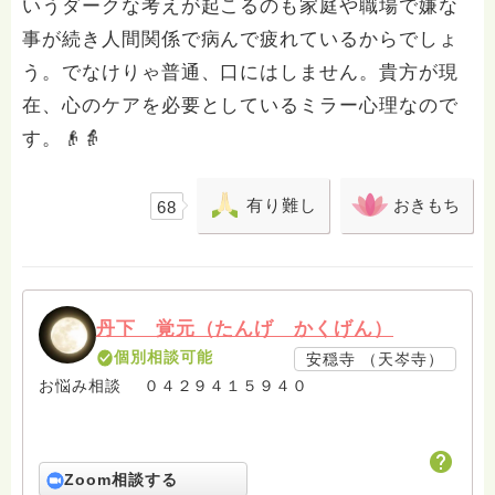
いうダークな考えが起こるのも家庭や職場で嫌な
事が続き人間関係で病んで疲れているからでしょ
う。でなけりゃ普通、口にはしません。貴方が現
在、心のケアを必要としているミラー心理なので
す。👴👵
有り難し
おきもち
68
丹下 覚元（たんげ かくげん）
個別相談可能
安穏寺 （天岑寺）
お悩み相談 ０４２９４１５９４０
Zoom相談する