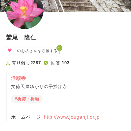
鷲尾 隆仁
？
このお坊さんを応援する
有り難し
2287
回答
103
浄願寺
文徳天皇ゆかりの子授け寺
#祈祷・祈願
ホームページ
http://www.jouganji.or.jp