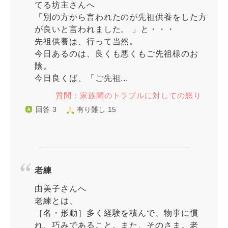
てる坊主さんへ
「別の方から言われたのが先祖供養をした方
が良いと言われました。 」と・・・
先祖供養は、行って当然。
今日あるのは、良くも悪くもご先祖様のお
陰。
今日良くば、「ご先祖...
質問：家族間のトラブルに対しての怒り
回答 3
有り難し 15
老練
由美子さんへ
老練とは、
［名・形動］多く経験を積んで、物事に慣
れ、巧みであること。また、そのさま。老