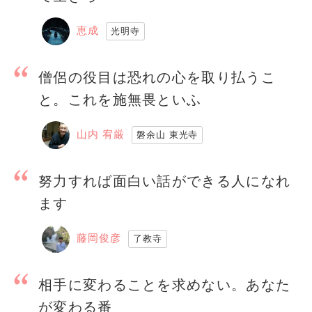
恵成
光明寺
僧侶の役目は恐れの心を取り払うこ
と。これを施無畏といふ
山内 宥厳
磐余山 東光寺
努力すれば面白い話ができる人になれ
ます
藤岡俊彦
了教寺
相手に変わることを求めない。あなた
が変わる番