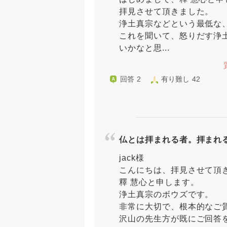
拝見させて頂きました。
浄土真宗などという最低な
これを聞いて、怒りだす浄
いかなと思...
回答 2
有り難し 42
仏とは拝まれる者。拝まれ
jack様
こんにちは、拝見させて頂
釋 慧心と申します。
浄土真宗のボウズです。
非常に大切で、根本的なご
沢山の先生方が既にご回答を