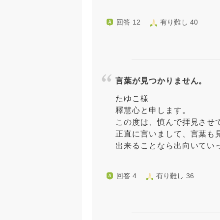
回答 12
有り難し 40
言葉が見つかりません。
たゆこ様
釋慧心と申します。
この度は、慎んで拝見させ
正直に言いまして、言葉も
出来ることなら出向いていっ
回答 4
有り難し 36