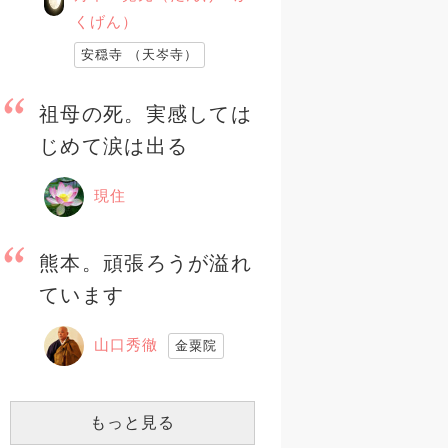
くげん）
安穏寺 （天岑寺）
祖母の死。実感しては
じめて涙は出る
現住
熊本。頑張ろうが溢れ
ています
山口秀徹
金粟院
もっと見る