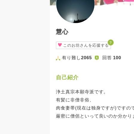
慧心
？
このお坊さんを応援する
有り難し
2065
回答
100
自己紹介
浄土真宗本願寺派です。
有髪に非僧非俗、
肉食妻帯(現在は独身ですが)ですの
厳密に僧侶といって良いのか分かり