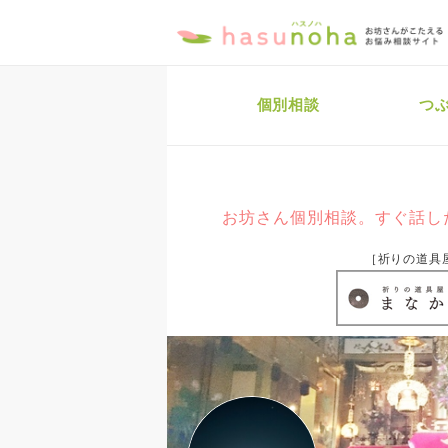
個別相談
つ
お坊さん個別相談。すぐ話し
［祈りの道具