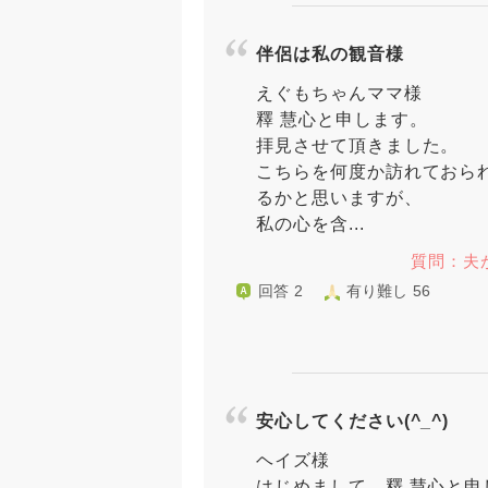
伴侶は私の観音様
えぐもちゃんママ様
釋 慧心と申します。
拝見させて頂きました。
こちらを何度か訪れておら
るかと思いますが、
私の心を含...
質問：夫
回答 2
有り難し 56
安心してください(^_^)
ヘイズ様
はじめまして、釋 慧心と申