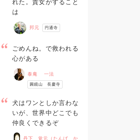
れた。貴女がすること
は
邦元
円通寺
ごめんね。で救われる
心がある
泰庵 一法
圓鏡山 長慶寺
犬はワンとしか言わな
いが、世界中どこでも
仲良くできるぞ
丹下 覚元（たんげ か