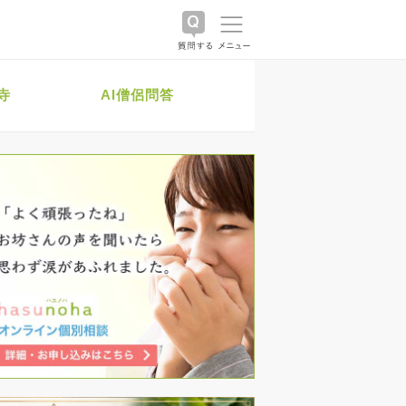
寺
AI僧侶問答