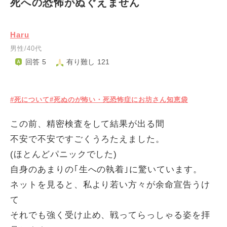
死への恐怖がぬぐえません
Haru
男性/40代
回答 5
有り難し 121
#死について
#死ぬのが怖い・死恐怖症にお坊さん知恵袋
この前、精密検査をして結果が出る間
不安で不安ですごくうろたえました。
(ほとんどパニックでした)
自身のあまりの｢生への執着｣に驚いています。
ネットを見ると、私より若い方々が余命宣告うけ
て
それでも強く受け止め、戦ってらっしゃる姿を拝