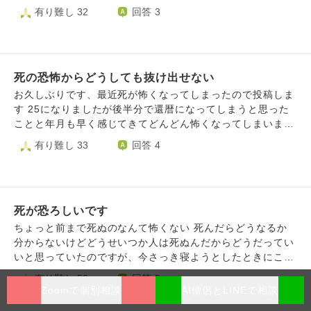
ついて考えると凄く怖くなります。 少しでも怖くなくなる
有り難し 32
回答 3
にはどうすれば良いでしょうか。
死の恐怖からどうしても抜け出せない
お久しぶりです、最近死が怖くなってしまったので投稿しま
す 25になりましたが後半分で還暦になってしまうと思った
ことと年月も早く感じてきてどんどん怖くなってしまいまし
た 死んだらどうなるのか極楽へ行くのか地獄に行くのか地
有り難し 33
回答 4
上を彷徨うのかそして最終的には輪廻で記憶が無くなってし
まい自分その物が無くなってしまうのかと考えてしまいます
道行く人、テレビに出てくる人の中年か年寄りの方を見かけ
ると20年か10年かそれとも近いうちかと思ってしまってと
死が恐ろしいです
ても恐ろしいです 周りに相談しても今考えてもしょうがな
いから受け入れようとか今を満喫しようとか寝てスッキリし
ちょっと前まで死ぬのなんて怖くない 死んだらどうなるか
ようと返ってきて趣味だったり寝たりしたんですけど一旦和
分からないけどどうせいつか人は死ぬんだからどうだってい
らぎますがその後からぶり返してきてしまいます、やはり怖
いと思っていたのですが、今さっき寝ようとしたときにこの
いものは怖いです こうしてる今も少しづつ死が近づいてき
まま寝たらもう目覚めないかもしれない、何かわからないけ
有り難し 50
回答 5
て生きてる瞬間も怖いです、一体どうしたらこの苦悩から抜
どすごく嫌な予感がすると思いました。 自分にはまだやり
Zoomで個別相談
AI僧侶とLINEで相談
け出せますか それともこういう考え方をしてしまう自分が
残してることも沢山あるし、友達とも遊びたいので死にたく