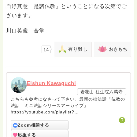
自浄其意 是諸仏教」ということになる次第でご
ざいます。
川口英俊 合掌
有り難し
おきもち
14
Eishun Kawaguchi
岩瀧山 往生院六萬寺
こちらも参考になさって下さい。最新の拙法話「仏教の
法話 ミニ法話シリーズアーカイブ」
https://youtube.com/playlist?
list=PLG2SRXHSbDlUsU_Yt0NVGCCk0dq89Vndo&feature
Zoom相談する
応援する