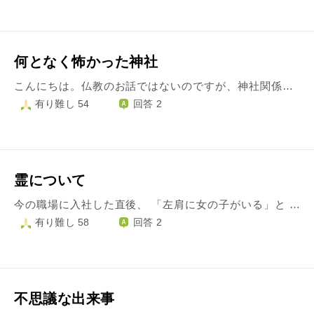
何となく怖かった神社
こんにちは。仏教のお話ではないのですが、神社関係の人に「何だか怖い感じがしたからもう行かなくてもいいでしょうか」と言いづらくてここで質問してしまいました。些細な事を気にしているだけだとは思うけれども、お暇な時に教えていただけると嬉しいです。 自分が住んでいる土地の神様にはまず挨拶に行くものだと聞いて今住んでいる所の神社にお参りしたのですが、晴れた日の午前中だったので明るかったし、いわくつきの噂など先入観なく初めて行ったのだけどその神社が何となく怖かったんです。このままもう二度とお参りしないでいてもいいでしょうか。 ここにずっと住むわけではないし、嫌な感じがしたけどまあいいかと思ってあとしばらくやり過ごせばいいのですが、神社があるのに全然お参りしないと罰が当たるのかな....なんてちょっと気にしています。
有り難し 54
回答 2
霊について
今の職場に入社した直後、 「左肩に女の子がいる」と 霊が見えるという先輩社員に言われました。 よく話を聞いてみると、 ずっと前から私のことが好きで一緒にいる、 生後６ヶ月くらいの子 私の子ども（水子）だと言われました。 別の知人にそれとなく相談してみたところ、 「左肩に女の子がいる」と 先輩社員と同じことを言われたのですが、 5歳くらいの女の子 全く笑っていない あなたの子どもではないと 全く違う内容でした。 また、別の知人にも 女の子が近くにいると言われたのですが、 その人曰く、 職場にいる霊なので家には着いてこない あまりよくない霊 私の子どもではない 不運が続くのは女の子のせいと言われました。 私自身、霊感が全くない訳でなく ふんわりとですが存在を感じる時もあります。 どの人の意見にせよ、 女の子が側にいるのは理解できました。 何となくマイナスな影響を受けていることも 感じとっています。 成仏させてあげる方法はありますか。
有り難し 58
回答 2
不思議な出来事