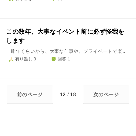
この数年、大事なイベント前に必ず怪我を
します
一昨年くらいから、大事な仕事や、プライベートで楽しみにしているイベント前になると、必ず体調を壊したり怪我をします。 例を挙げると書き切れないので選んで書き出します。 かかったこともないような酷い風邪の症状が発症し、薬を飲んだら原因不明の顔の腫れ。その状態でずっと楽しみにしていたライブに行く羽目になったり。 音楽関係の仕事をしているのでイベントごとが多いのですが、体力勝負のイベントの前日に、今まで痛めたこともないのに首を酷く痛めたり。 そして、明日は一年かけて準備し入念に練習してきた仕事の大規模なイベント。 個人的にもとてもやりたかった曲を念願かなって演奏できることになり、本格的なホールでその曲を恵まれたバンドメンバーで演奏できるチャンスは、たぶんもう二度とありません。 で、昨日腰を思い切り痛めました。現在歩行も困難です。 これほど酷く腰を痛めたことなんか、人生で今まで一度たりともありません。 今までは「何でこんなときに限って…でもたまたまだ。この最悪な状態でもなんとか乗り切らないと」と思ってやってきました。 しかし今回はあれほど楽しみにしていたのに、おそらく出演不可能です。 あれだけ楽しみにして準備して練習もして… 今までマイナス思考な自分に対する悩みや葛藤もあったので、今回からは素人でもステージ映えできるミュージシャンになろう！垢抜けるよう頑張ろう！ウジウジ悩まず思い切り楽しもう！と、思い切って貯金を下ろし、たくさんの衣装や靴を買って…。 情けなくて「なんで」という思いで一日中布団の中で泣きじゃくりました。 どの場合もイベント前に何か特別なことをしていたことはありません。 張り切って筋トレしてたとかなら分かりますが、普段と同じ生活を送っていました。 こういう呪いのような、楽しみにしていたり絶対に休めない行事の前に必ず怪我をするというような、どこかからの邪魔のようなものは、実際にあることなのでしょうか？ その呪いを解くためには、どうすればよいのでしょうか。
有り難し 9
回答 1
前のページ
12
/ 18
次のページ