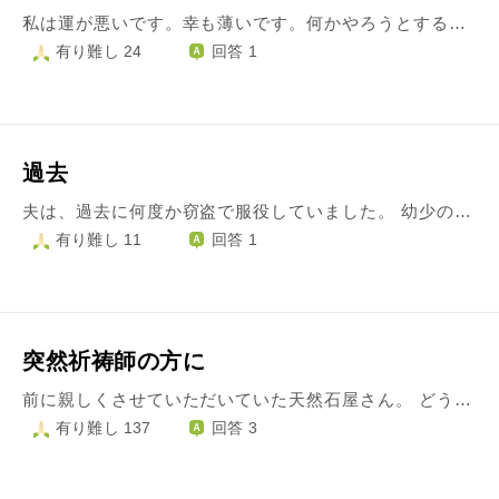
私は運が悪いです。幸も薄いです。何かやろうとすると必ず邪魔が入ります。やり始めることができても必ずトラブルがおきます。トラブルが起きても誰も助けてくれないし、恫喝されたこともあります。また新しい仕事を始めると何もしてないのに嫌われたり。私だけ変な人と同期になったり。とにかく上手くいかないのです。昔何気なく手相占いを受けたら。あなたの先祖はとてもいい先祖であなたを見守ってくれている。がしかし。この先祖は人に恨まれているようだ。あなた何かしようとすると上手くいかないこと多いんじゃない？？と言われ当たってるーー！！と思いました！確かに身体に危険な目に遭いそうなとき(海外行ったときとか、事故に遭いそうになったとき)間一髪！ということがあり何かに守られているのかな！と嬉しい気持ちになりましたが、とにかく運が悪い。その占い師に、あなたのフルネームと住所教えて、お祓いしておいてあげると言われましたが、いい人そうだけど知らない人だし。それはちょっと、、となり、その日は去りましたが、今はお祓いしておいてもらえば良かったーと思います！ このサイトの質問の回答に先祖の恨みが子孫に行くことはないとあり安心していますが、やはりあの時のことは気になります。お祓いしてもらえば何か変わりましたか？フルネームと住所でお祓いできるのですか？ あと私が住んでいるところは、墓地の隣でお墓が近いです。全く心霊体験とかしたことないし、気にしてもいませんが、何か影響があるのでしょうか？お寺で働く方に墓地の影響を聞くのは失礼かもしれませんが、どうか広い心で回答お願いできたら嬉しいです。
有り難し 24
回答 1
過去
夫は、過去に何度か窃盗で服役していました。 幼少の頃両親が離婚し、親戚中たらい回しにあったそうです。気持ちは分かりませんが子供の頃から何も与えられないのが普通で、食べたいものがあると、スーパーなどで盗んで生活していたらしいです。 大人になっても盗んでいた訳ですから、被害者の方の気持ちを思うと言葉にできません。 そんな夫は働きません。 盗んで美味しい思いをしてるから 家族ができても働きません。 そしてい何故か、次から次へと借金みたいになります。 夫が窃盗したことで恨まれているのか 知りたいです。 謝りたいです。
有り難し 11
回答 1
突然祈祷師の方に
前に親しくさせていただいていた天然石屋さん。 どうも方向転換されたらしく、祈祷師になられてました。 久しぶりに友達と遊びに行ったら、「あなたは無意識に周りの人を呪い、病気にしたり不幸にしている。このお友達も、前に相談に来た方も、あなたの中の重いものに障られている！」と、まくしたてられ、「これを祓うのには覚悟がいる、30万かかる」と、お話が。 徐々に値段は下がり「いま、いくら払えますか？それにあわせて払います。もう、私は真剣な人しか相手をしません。私を頼ってくる人はみんな神職やお寺、高名な占い師や、運命が重い人ばかりですから」 更には、「今ここにきて良かった。でなければ、６月までに死んでいる」 突然の話にちんぷんかんぷんになり、びっくりしていました。 あまりに高額だったので、ちょっと考えさせて下さいとお話をしたら、「なら、やる気がないと言うこと、もういいです！」と激怒され、最後には「帰ってください！今まであなたが呪ってきたものを私は全力であなたに返します！覚悟して下さい」 との事。 そんなこと言われても…。 突然のその方の豹変と、最後の呪いのような言葉にモヤモヤしてしまいました。 これから周りや自分に悪いことが起こる度に、この言葉を思い出すのでしょう。 それは、まさしく呪いだなぁと思いつつ、この言葉に対してどんな気持ちでいたらよろしいでしょうか？ 変な話で申し訳ありませんが、お答えいただければうれしいです。
有り難し 137
回答 3