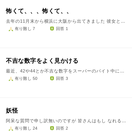
怖くて、、、怖くて、、
去年の11月末から横浜に大阪から出てきました 彼女と暮らす為に横浜で今年の3月から家を借りています ですが 横浜に出てきてから 変な夢を3日に1回程見ます 真っ暗の中何かから逃げてる様な感覚で 前に前に走り続けてるんです ですが明白に何かに追われてる訳でもその物が見えるわけでもありません ですがただ自分自身は逃げなきゃ！ 追われてる！怖い！と思いひたすら前に走ってます それと横浜に来てから不幸が続きます 去年の12月24日にネットカフェで 旅行カバン(財布も、服も)盗まれたのをかわきりに 右拳を脱臼骨折 左手首が曲がらないほどの痛み 決まってた家の契約が流れたり 横浜で見つけ働いてた会社の倒産 新たに見つけ職に就いた初日に先輩のミスで右手に大火傷 そして毎日のように夜から朝起きると目の奥が痛みだして 頭痛や後頭部の痛みで吐いてしまったり 最近はこのまま朝目が覚めずにいたい等を思って眠りにつきます 彼女とは上手くいっていて毎日楽しく過ごしてるんですが 彼女が励ましてくれてるから楽しく過ごせてる気がします でも正直もう一杯一杯です 自分は鬱や病んだりとは無縁だと思ってるのですが 流石にもう辛いです
有り難し 7
回答 1
不吉な数字をよく見かける
最近、42や44とか不吉な数字をスーパーのバイト中に見かけてしまいます 死を連想させる数字であるため、僕はとても不安です、もしかしたら何か不吉なことが起きるのでは無いかと思って、不安と恐怖しかありません どうか、お願いします
有り難し 50
回答 3
妖怪
阿呆な質問で申し訳無いのですが 皆さんはもし なれるとすればどの妖怪になりたいですか？ ちなみに私は猿の大妖怪の狒々（ひひ）です。 ぬらりひょんの孫というマンガでも出てくるのですが、狒々は凄くかっこよくて好きなので もしなれるなら私は狒々になりたいです。 皆様はどのような妖怪になってみたいですか？
有り難し 24
回答 2