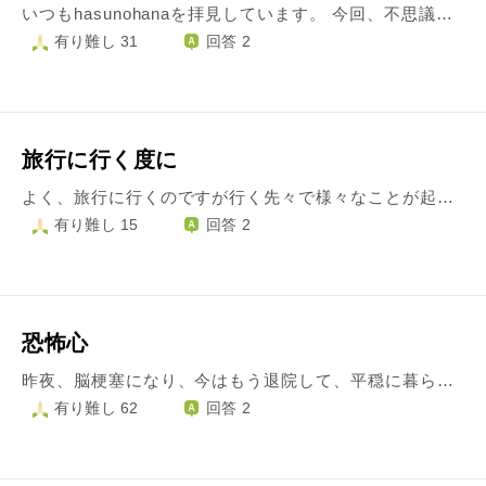
いつもhasunohanaを拝見しています。 今回、不思議な体験をして気になってご相談いたします。 先日の日曜日、午前中に近所の神社とお寺を参拝させていただきました。 お寺の十一面観世音さまに手を合わせ、近くにある弁天さまに真言を唱えていると… 私の真後ろから男性の咳払いが聞こえました。 周りを見渡しましたが誰もいません。 よくお参りに行く所で今までに無い体験でビックリしました。 何か悪いことが起こる前触れなんでしょうか？
有り難し 31
回答 2
旅行に行く度に
よく、旅行に行くのですが行く先々で様々なことが起こります。 新幹線関係では、乗った数日以内に人身事故(2回連続)や焼身自殺、駅構内ロッカーからバラバラの遺体(これは帰る当日)が発見される等こう言った事によく、遭遇していました。 よく起こるのは、京都や西の方に旅行など行くと必ずと言っていいほど震度3以上の有感地震が起きることです。先月も京都へと行くその日に大阪北部地震がありました。地震などは毎日起きているとは思いますが...。 現在、仕事で岡山へつい数日前に入ったばかりで特別警報が出ていて何故、私の行った先々でこういったことが起きてしまうのか怖くなりました。 たまたまだとは思うのですがやはり、あまりにも多く不思議に思ったので質問してみました。 考え過ぎだとは思いますが...。
有り難し 15
回答 2
恐怖心
昨夜、脳梗塞になり、今はもう退院して、平穏に暮らしていますが。 後遺症が残り、左手は、動かなくなってしまい、今リハビリ中です。 どうしてこんな事になってしまったのか、両親が頼りにしているお坊さんに相談したら、8年前に私は双子の一人を死産してしまった事があります。 その生まれて来れなかった赤ちゃんが、自分だけ生まれ来れなくて、寂しいから母親を呼んでいてこうなったと言われました。 私に痛い目に遭わせてやろうと、祟りみたいな事を言われたのです。 入域中に、その事を聞かされてから、毎日怖くてたまりません。次はいつ呼ばれるのとか色々考えてしまって。 これから、どういう心持ちで生きていけば、良いのかわからなくて怖いのです。 ちなみに旦那さんは全く信じていません。
有り難し 62
回答 2