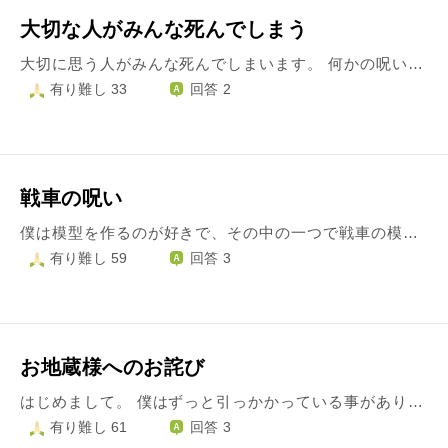
大切な人がみんな死んでしまう
大切に思う人がみんな死んでしまいます。 何かの呪いや障りがあるのでしょうか。 お坊さんは、皆様幽霊が見えますか？ 儀式として供養をされていますか？ 助けを求めるのであれば、見える人の方にいくべきでしょうか。 教えてください。
有り難し 33
回答 2
戦車の呪い
僕は模型を作るのが好きで、その中の一つで戦車の模型を作ることが好きです しかし最近、戦車の模型を買うたびになにかと不吉なことが起きたりしました 一つは、戦車の模型を買った翌日に北朝鮮がミサイル発射の予兆を出したこと 二つは買ったその日のバイトで何もしていないのに神経質なお客様からクレームを食らったこと 三つはごく最近なんですが買った翌日に大阪北部地震が起きたこと こう言ったことが戦車や戦闘機など、戦争に関係する模型を買うたびに起きているようで、とても怖いです 僕は、戦時中の戦車兵や戦没者に祟られ、災いや不吉な出来事が起きる呪いに、かかってしまったのでしょうか・・・ お坊さん、お力をお貸しください！ お願いします！
有り難し 59
回答 3
お地蔵様へのお詫び
はじめまして。 僕はずっと引っかかっている事があります。 これは僕が幼稚園の頃のお話です 近所にはお坊さんが常駐していない公民館と児童公園を兼ねたお寺がありまして、地域の集まりや法事があるとお坊さんが他所から来てそこを解放します。 ある日、そこで地域の集まりがあり、僕と年下の友達とお地蔵様を蹴ったり棒でポカポカ叩いて遊んでしまいました、、、 その頃はお地蔵様がどういうもか知らず、まん丸頭のヘンなヤツと思ってました。 その様子を集まりに参加していた母に見られ「このバチ当たりめ！？」とゲンコツされました。 後日、また懲りずにそのお寺に行き、年下の友達とお地蔵様をポカポカ叩いて遊んでしまいました、、、 その時の感情的には「お前なんか怖くないやい！」って感じでした。 やがて月日が経ち、今の歳になって神仏に対して信心深くなり、幼稚園の時の行いを悔いて、たまにお地蔵様を水で流し線香をそなえます。 これでお地蔵様は幼い頃の愚行許してくれるでしょうか？、、、
有り難し 61
回答 3