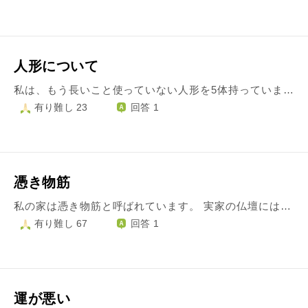
人形について
私は、もう長いこと使っていない人形を5体持っています。 それらの人形は、あまり状態が良いとは言えず、ほこりをかぶっています。さらに、そのうち2体はパーツが外れてしまったり、かなりきわどい状態です。わざとではないのですが、私が壊してしまいました。ホラー映画などの影響で、動いたり、顔が変わったり、下手をすれば呪いを受けることにならないか、とても心配です。捨てたら戻ってきたり、呪われたりしないか心配です。 ネットで調べたら、人形供養をすると良いとありましたが、供養できる神社は少し遠くにあります。また、出来れば絵を描くときのモデルとしてまた使えたらと思うのですが、壊した上に、今までほとんどほったらかしにしていた人形でそんなことをして良いものか、という心配もあります。 また、人形の置いてある方から小さい音のようなものが聞こえてくる時もたまにあります。 今まで、あまり気にしないようにしていましたが、どうしても気になって仕方なくなりました。人形から祟りを受けないか真面目に心配になってしまいましたが、祟りとか呪いとは、ただの迷信ですか？
有り難し 23
回答 1
憑き物筋
私の家は憑き物筋と呼ばれています。 実家の仏壇には箱に入った生き物の骨が祀られていて大きさも箱によって違います 母はそんな家を嫌がり近くに別のアパートを借りています。 祖父母は新興宗教にハマり仏壇の箱を放置しています 曾祖母に憑き物について教えて貰い面倒を見ないと災いを呼ぶと育てられていたので私が今お世話をしています お水を上げるのを忘れそうになる時にコトコトと動くことがあったり幼い頃の私を襲おうとした不審者が野良犬に襲われて私のことなど忘れて逃げたりとそういう存在を知らしめるようなことを時折してくるそれに最近まで愛着すら湧いていました。 最近、私の飼い犬の声でご近所トラブルがあった時の事です ケダモノの余所者は出ていけ と言われて塩をかけられました。それもショックだったのですがその夜に私に塩をかけたご近所さんが家の目の前で転んでしまい、気付かずに車庫に入れようとした娘さんの車に轢かれて足を折る怪我をしてしまったのです。 驚いてパニック状態になってしまった娘さんの代わりに2人の悲鳴で起きた私が救急車を呼んだのですが足を折ってしまった人ががずっと 大きな黒い犬や小さなイタチのようなものが私を押さえつけて動けなかったと顔を青ざめさせながら言うのです 思わずゾッとしてしまいました。私にとっては優しく、どこか愛らしいような目に見えないお隣さんのような存在が実は化け物かもしれないのです 憑き物筋について調べると犬神などのおぞましい造り方を知ってしまいました。 もしもうちの憑き物さんたちがそういう苦しみを味わった挙句今も尚家に縛り付けられていると思うとやるせない気持ちになります 憑き物筋の解放、供養などの仕方など教えては頂けないでしょうか？ 家族は皆世間体を気にして周りに憑き物筋と知れ渡っているのにそれを秘密にしようとしてなかなかに大きく動けません 哀れでおぞましい獣たちを救う方法はあるのでしょうか
有り難し 67
回答 1
運が悪い