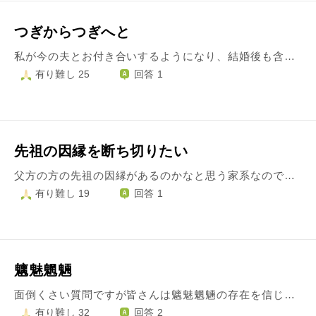
つぎからつぎへと
私が今の夫とお付き合いするようになり、結婚後も含め私の祖母、おば、おじが2人、夫のおば、私の母が続けて亡くなりました。 人の不幸が続いた後私の家族にお金のことでの災難が次から次にやってくるようになりました。生活に必要なものが壊れるとか、突発的なものが殆どで……。食べることもままならなく、あまりにも頻繁なので娘と呪われているのではと考えています。 娘には話していませんが、今の夫は(娘と血縁関係はないです)窃盗で何度か服役しています。 人を苦しめた分、恨みがあっても仕方ないと思います。 それとは関係なく呪われているかも知りたいです。
有り難し 25
回答 1
先祖の因縁を断ち切りたい
父方の方の先祖の因縁があるのかなと思う家系なのですが、私でそれを断ち切りたいです。 どうしたらよいでしょうか？ ●父方 祖父母 癌で苦しみながら他界 叔母 結婚一年で離婚。その後再婚するが、 癌で他界。 伯父 小学生の時に祭りの車にひかれて他界 伯父 従姉妹と結婚するも離婚。事業失敗。息子も事業失敗。娘は離婚。シングルマザー 父 癌で他界 母は父のモラハラや酒乱に悩み癌で他界、実姉は精神病や子宮の病気を患ってます。
有り難し 19
回答 1
魑魅魍魎
面倒くさい質問ですが皆さんは魑魅魍魎の存在を信じますか？私は妖の存在を信じています。そもそも妖とは何ですか？よく平安時代に大妖怪の葛の葉狐の息子の安倍晴明が式神を使って妖怪を退治したと聞くのですが、妖っていつの時代からいたのでしょう？あと本当に半妖（妖と人間のハーフ）っていたのでしょうか？凄く難しく面倒な質問ではありますがよろしければ回答よろしくお願いします。
有り難し 32
回答 2