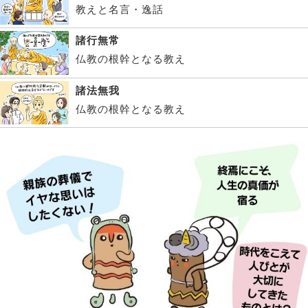
教えと名言・逸話
諸行無常
仏教の根幹となる教え
諸法無我
仏教の根幹となる教え