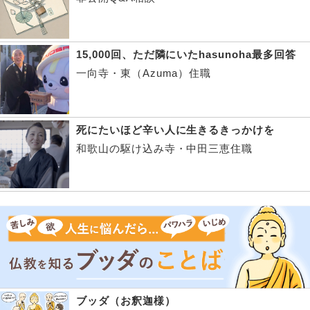
15,000回、ただ隣にいたhasunoha最多回答
一向寺・東（Azuma）住職
死にたいほど辛い人に生きるきっかけを
和歌山の駆け込み寺・中田三恵住職
ブッダ（お釈迦様）