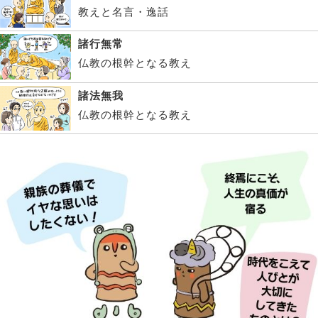
教えと名言・逸話
諸行無常
仏教の根幹となる教え
諸法無我
仏教の根幹となる教え