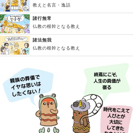
教えと名言・逸話
諸行無常
仏教の根幹となる教え
諸法無我
仏教の根幹となる教え